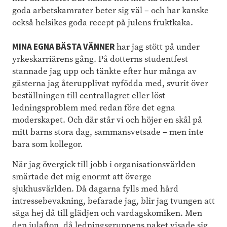
goda arbetskamrater beter sig väl – och har kanske
också helsikes goda recept på julens fruktkaka.
MINA EGNA BÄSTA VÄNNER
har jag stött på under
yrkeskarriärens gång. På dotterns studentfest
stannade jag upp och tänkte efter hur många av
gästerna jag återupplivat nyfödda med, svurit över
beställningen till centrallagret eller löst
ledningsproblem med redan före det egna
moderskapet. Och där står vi och höjer en skål på
mitt barns stora dag, sammansvetsade – men inte
bara som kollegor.
När jag övergick till jobb i organisationsvärlden
smärtade det mig enormt att överge
sjukhusvärlden. Då dagarna fylls med hård
intressebevakning, befarade jag, blir jag tvungen att
säga hej då till glädjen och vardagskomiken. Men
den julafton, då ledningsgruppens paket visade sig