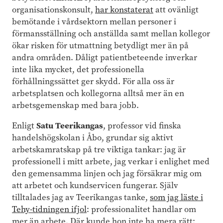
organisationskonsult,
har konstaterat
att ovänligt
bemötande i vårdsektorn mellan personer i
förmansställning och anställda samt mellan kollegor
ökar risken för utmattning betydligt mer än på
andra områden. Dåligt patientbeteende inverkar
inte lika mycket, det professionella
förhållningssättet ger skydd. För alla oss är
arbetsplatsen och kollegorna alltså mer än en
arbetsgemenskap med bara jobb.
Satu Teerikangas
Enligt
, professor vid finska
handelshögskolan i Åbo, grundar sig aktivt
arbetskamratskap på tre viktiga tankar: jag är
professionell i mitt arbete, jag verkar i enlighet med
den gemensamma linjen och jag försäkrar mig om
att arbetet och kundservicen fungerar. Själv
tilltalades jag av Teerikangas tanke,
som jag läste i
Tehy-tidningen ifjol
: professionalitet handlar om
mer än arbete. Där kunde hon inte ha mera rätt: