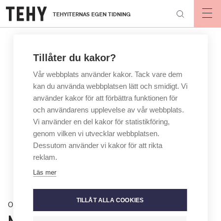
Hoppa
TEHYITERNAS EGEN TIDNING
till
Op
mai
huvudinnehåll
nav
Tillåter du kakor?
Vår webbplats använder kakor. Tack vare dem
kan du använda webbplatsen lätt och smidigt. Vi
använder kakor för att förbättra funktionen för
och användarens upplevelse av vår webbplats.
Vi använder en del kakor för statistikföring,
genom vilken vi utvecklar webbplatsen.
Dessutom använder vi kakor för att rikta
reklam.
Läs mer
TILLÅT ALLA COOKIES
Opinion
Millariikka Rytkönen: Julkaka och