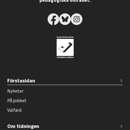
pedagogiska området.
T
Förstasidan
e
h
Nyheter
y
På jobbet
-
Välfärd
l
e
Om tidningen