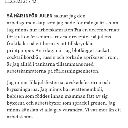
1.12.2021 at 7:42
SÅ HÄR INFÖR JULEN
saknar jag den
arbetsgemenskap som jag hade för många år sedan.
Pia
Jag minns hur arbetskamraten
en decembernatt
för sjutton år sedan skrev ner receptet på julens
fruktkaka på ett hörn av att tillskrynklat
printpapper. Än i dag, när jag blötlägger suckat,
cocktailkörsbär, russin och torkade aprikoser i rom,
är jag alltid i tankarna tillsammans med
arbetskamraterna på förlossningsenheten.
Jag minns lillajulsfesterna, avskedsfesterna och
kryssningarna. Jag minns barnvattenemboli,
bebisen som föddes innan mamman fått av sig
byxorna och arbetsbyxor som sprack i grenen. Jag
minns känslan vi alla gav varandra. Vi var mer än ett
arbetsteam.