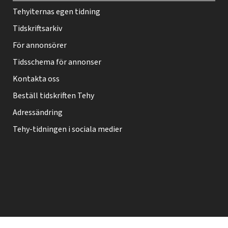
h
Tehyiternas egen tidning
t
Tidskriftsarkiv
i
f
För annonsörer
o
Tidsschema för annonser
o
Kontakta oss
t
Beställ tidskriften Tehy
e
Adressändring
r
Tehy-tidningen i sociala medier