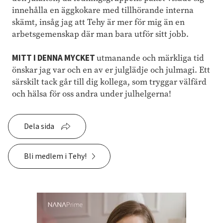
innehålla en äggkokare med tillhörande interna
skämt, insåg jag att Tehy är mer för mig än en
arbetsgemenskap där man bara utför sitt jobb.
MITT I DENNA MYCKET
utmanande och märkliga tid
önskar jag var och en av er julglädje och julmagi. Ett
särskilt tack går till dig kollega, som tryggar välfärd
och hälsa för oss andra under julhelgerna!
Dela sida
Bli medlem i Tehy!