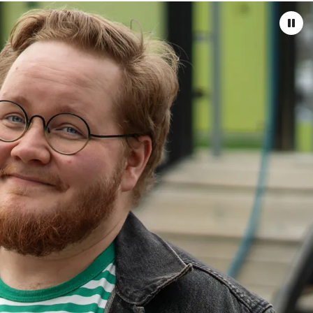
Pau
vid