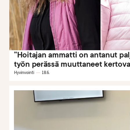
t
i
e
t
u
”Hoitajan ammatti on antanut palj
s
työn perässä muuttaneet kertov
i
Hyvinvointi
18.6.
v
u