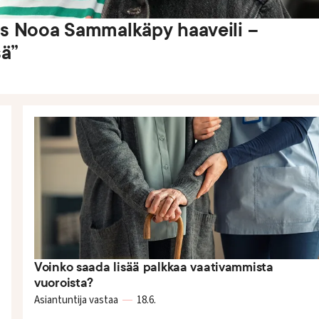
ies Nooa Sammalkäpy haaveili –
sä”
Voinko saada lisää palkkaa vaativammista
vuoroista?
Asiantuntija vastaa
18.6.