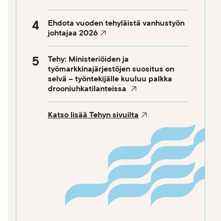
se
Ehdota vuoden tehyläistä vanhustyön
eo
johtajaa 2026
Tehy: Ministeriöiden ja
työmarkkinajärjestöjen suositus on
selvä – työntekijälle kuuluu palkka
drooniuhkatilanteissa
Katso lisää Tehyn sivuilta