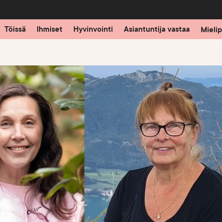
Töissä
Ihmiset
Hyvinvointi
Asiantuntija vastaa
Mielip