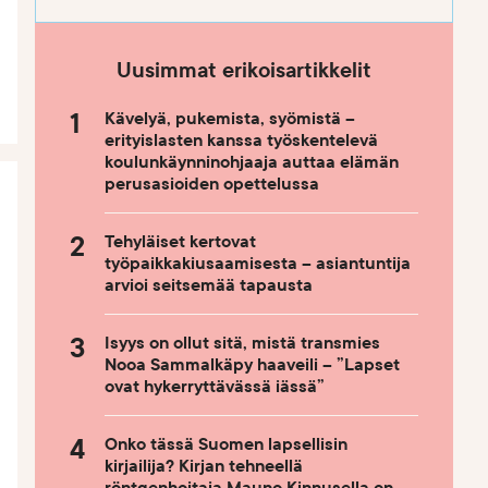
Uusimmat erikoisartikkelit
Kävelyä, pukemista, syömistä –
erityislasten kanssa työskentelevä
koulunkäynninohjaaja auttaa elämän
perusasioiden opettelussa
Tehyläiset kertovat
työpaikkakiusaamisesta – asiantuntija
arvioi seitsemää tapausta
Isyys on ollut sitä, mistä transmies
Nooa Sammalkäpy haaveili – ”Lapset
ovat hykerryttävässä iässä”
Onko tässä Suomen lapsellisin
kirjailija? Kirjan tehneellä