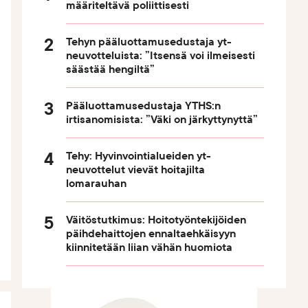
määriteltävä poliittisesti
Tehyn pääluottamusedustaja yt-
neuvotteluista: ”Itsensä voi ilmeisesti
säästää hengiltä”
Pääluottamusedustaja YTHS:n
irtisanomisista: ”Väki on järkyttynyttä”
Tehy: Hyvinvointialueiden yt-
neuvottelut vievät hoitajilta
lomarauhan
Väitöstutkimus: Hoitotyöntekijöiden
päihdehaittojen ennaltaehkäisyyn
kiinnitetään liian vähän huomiota