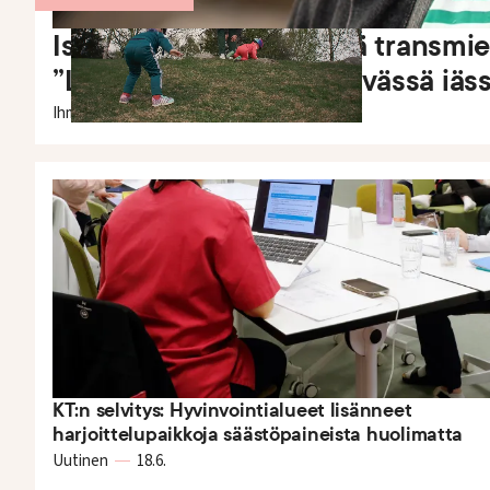
Isyys on ollut sitä, mistä transm
”Lapset ovat hykerryttävässä iäs
Ihmiset
3.6.
KT:n selvitys: Hyvinvointialueet lisänneet
harjoittelupaikkoja säästöpaineista huolimatta
Uutinen
18.6.