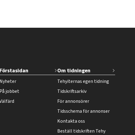
T
Förstasidan
Om tidningen
e
Nyheter
Tehyiternas egen tidning
h
På jobbet
Tidskriftsarkiv
y
Välfärd
För annonsörer
-
Tidsschema för annonser
l
Kontakta oss
e
Beställ tidskriften Tehy
h