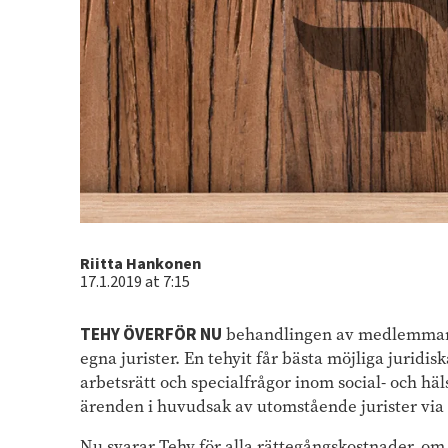
Author
Riitta Hankonen
17.1.2019 at 7:15
TEHY ÖVERFÖR NU
behandlingen av medlemmarna
egna jurister. En tehyit får bästa möjliga juridis
arbetsrätt och specialfrågor inom social- och häl
ärenden i huvudsak av utomstående jurister via 
Nu svarar Tehy för alla rättegångskostnader, om 