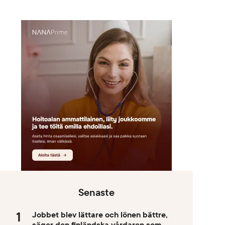
Senaste
Jobbet blev lättare och lönen bättre,