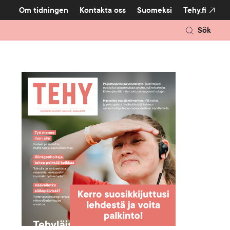
Show submenu for
Om tidningen
Kontakta oss
Suomeksi
Tehy.fi
Sök