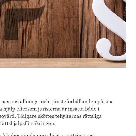
s anställnings- och tjänsteförhållanden på sina
ka hjälp eftersom juristerna är insatta både i
sovård. Tidigare sköttes tehyiternas rättsliga
rättshjälpsförsäkringen.
så behövs ända upp i högsta rättsinstans.