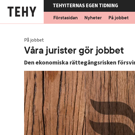
Hoppa
TEHYITERNAS EGEN TIDNING
till
Förstasidan
Nyheter
På jobbet
huvudinnehåll
På jobbet
Våra jurister gör jobbet
Den ekonomiska rättegångsrisken försvin