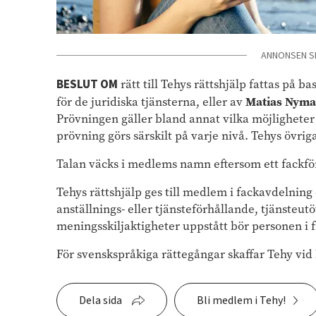
ANNONSEN S
BESLUT OM
rätt till Tehys rättshjälp fattas på 
Matias Nym
för de juridiska tjänsterna, eller av
Prövningen gäller bland annat vilka möjligheter e
prövning görs särskilt på varje nivå. Tehys övriga
Talan väcks i medlems namn eftersom ett fackför
Tehys rättshjälp ges till medlem i fackavdelning 
anställnings- eller tjänsteförhållande, tjänsteutö
meningsskiljaktigheter uppstått bör personen i 
För svenskspråkiga rättegångar skaffar Tehy vid
Dela sida
Bli medlem i Tehy!