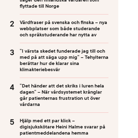
säger den finländska vårdaren som
flyttade till Norge
Vårdfraser på svenska och finska – nya
webbplatser som både studerande
och språkstuderande har nytta av
”I värsta skedet funderade jag till och
med på att säga upp mig” – Tehyiterna
berättar hur de klarar sina
klimakteriebesvär
”Det händer att det skriks i luren hela
dagen” – När vårdsystemet krånglar
går patienternas frustration ut över
vårdarna
Hjälp med ett par klick –
digisjukskötare Heini Halme svarar på
patientmeddelandena hemma