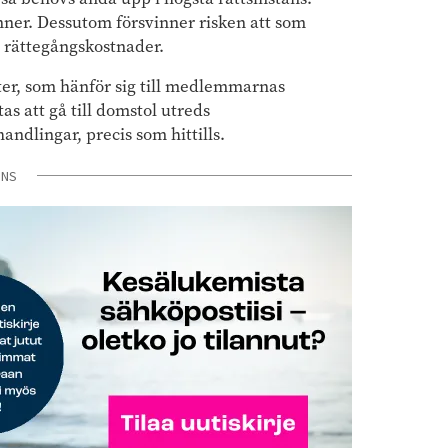
nner. Dessutom försvinner risken att som
s rättegångskostnader.
ter, som hänför sig till medlemmarnas
as att gå till domstol utreds
ndlingar, precis som hittills.
ONS