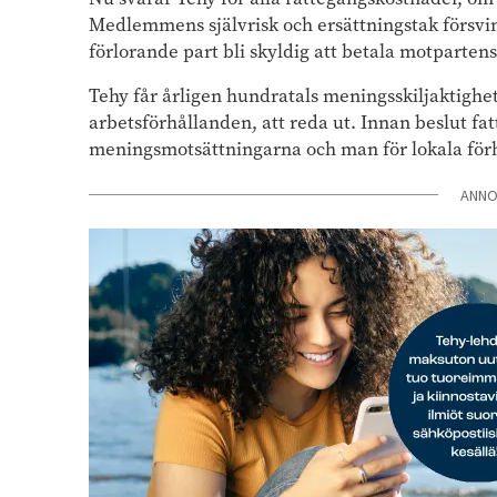
Medlemmens självrisk och ersättningstak försvi
förlorande part bli skyldig att betala motparten
Tehy får årligen hundratals meningsskiljaktighe
arbetsförhållanden, att reda ut. Innan beslut fatt
meningsmotsättningarna och man för lokala förha
ANN