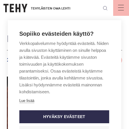
Hyppää
TEHYLÄISTEN OMA LEHTI
pääsisältöön
Op
mai
nav
Sopiiko evästeiden käyttö?
Lehtiarkisto
Verkkopalvelumme hyödyntää evästeitä. Niiden
avulla sivuston käyttäminen on sinulle helppoa
ja kätevää. Evästeitä käytämme sivuston
2026
toimivuuden ja käyttökokemuksen
parantamiseksi. Osaa evästeistä käytämme
tilastointiin, jonka avulla kehitämme sivustoa.
Lisäksi hyödynnämme evästeitä mainonnan
kohdistamiseen.
Lue lisää
HYVÄKSY EVÄSTEET