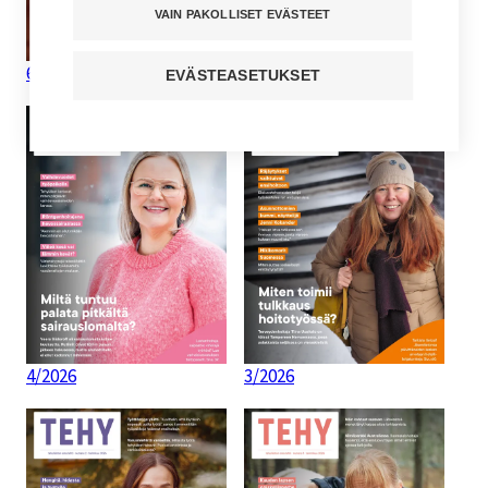
VAIN PAKOLLISET EVÄSTEET
6-7/2026
5/2026
EVÄSTEASETUKSET
4/2026
3/2026