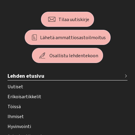
Tilaa uutiskirje
Lähetä ammattiosastoilmoitus
Osallistu lehdentekoon
T
Lehden etusivu
e
h
Uutiset
y
Erikoisartikkelit
-
Töissä
l
Ihmiset
e
Hyvinvointi
h