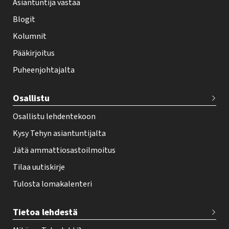
Asiantuntija vastaa
t
i
Blogit
f
Kolumnit
o
Pääkirjoitus
o
Puheenjohtajalta
t
e
Osallistu
r
Osallistu lehdentekoon
Kysy Tehyn asiantuntijalta
Jätä ammattiosastoilmoitus
Tilaa uutiskirje
Tulosta lomakalenteri
Tietoa lehdestä