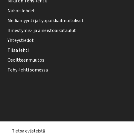
Mikä on Tehy-lehti?
Näköislehdet
Mediamyynti ja työpaikkailmoitukset
Ilmestymis- ja aineistoaikataulut
Yhteystiedot
Tilaa lehti
Osoitteenmuutos
Tehy-lehti somessa
T
Tietoa evästeistä