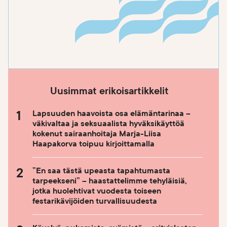
Uusimmat erikoisartikkelit
Lapsuuden haavoista osa elämäntarinaa –
väkivaltaa ja seksuaalista hyväksikäyttöä
kokenut sairaanhoitaja Marja-Liisa
Haapakorva toipuu kirjoittamalla
”En saa tästä upeasta tapahtumasta
tarpeekseni” – haastattelimme tehyläisiä,
jotka huolehtivat vuodesta toiseen
festarikävijöiden turvallisuudesta