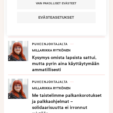
VAIN PAKOLLISET EVÄSTEET
PUHEENJOHTAJALTA
MILLARIIKKA RYTKÖNEN
EVÄSTEASETUKSET
”Hiljainen sankari – hän, joka ei
enää jaksa edes valittaa” – näin et
varmasti halua sinua kuvattavan
PUHEENJOHTAJALTA
MILLARIIKKA RYTKÖNEN
Kysymys omista lapsista sattui,
mutta pyrin aina käyttäytymään
ammatillisesti
PUHEENJOHTAJALTA
MILLARIIKKA RYTKÖNEN
Me taistelimme palkankorotukset
ja palkkaohjelmat –
solidaarisuutta ei irronnut