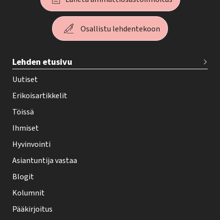
Osallistu lehdentekoon
T
Lehden etusivu
e
h
Uutiset
y
Erikoisartikkelit
-
Töissä
l
Ihmiset
e
Hyvinvointi
h
Asiantuntija vastaa
t
i
Blogit
f
Kolumnit
o
Pääkirjoitus
o