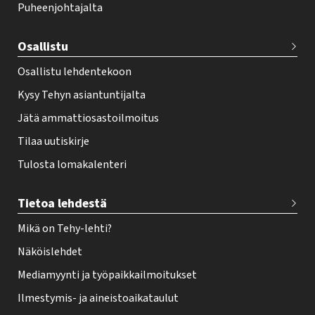
Puheenjohtajalta
t
e
Osallistu
r
Osallistu lehdentekoon
Kysy Tehyn asiantuntijalta
Jätä ammattiosastoilmoitus
Tilaa uutiskirje
Tulosta lomakalenteri
Tietoa lehdestä
Mikä on Tehy-lehti?
Näköislehdet
Mediamyynti ja työpaikkailmoitukset
Ilmestymis- ja aineistoaikataulut