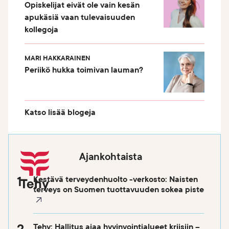
Opiskelijat eivät ole vain kesän
apukäsiä vaan tulevaisuuden
kollegoja
MARI HAKKARAINEN
Periikö hukka toimivan lauman?
Katso lisää blogeja
Ajankohtaista
Kestävä terveydenhuolto -verkosto: Naisten
terveys on Suomen tuottavuuden sokea piste
Tehy: Hallitus ajaa hyvinvointialueet kriisiin –