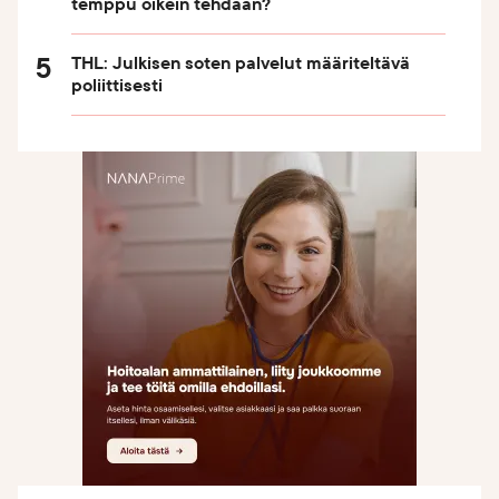
temppu oikein tehdään?
THL: Julkisen soten palvelut määriteltävä
poliittisesti