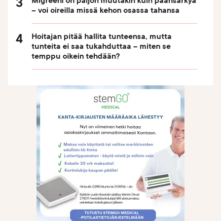
Migreeni on paljon muutakin kuin päänsärkyä
– voi oireilla missä kehon osassa tahansa
Hoitajan pitää hallita tunteensa, mutta
tunteita ei saa tukahduttaa – miten se
temppu oikein tehdään?