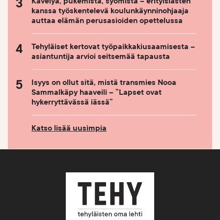
Kävelyä, pukemista, syömistä – erityislasten
kanssa työskentelevä koulunkäynninohjaaja
auttaa elämän perusasioiden opettelussa
Tehyläiset kertovat työpaikkakiusaamisesta –
asiantuntija arvioi seitsemää tapausta
Isyys on ollut sitä, mistä transmies Nooa
Sammalkäpy haaveili – ”Lapset ovat
hykerryttävässä iässä”
Katso lisää uusimpia