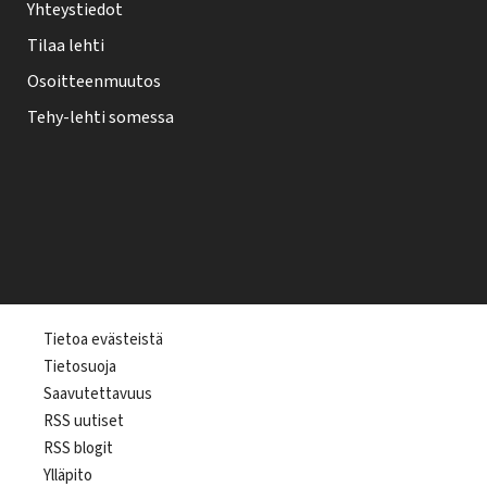
Yhteystiedot
Tilaa lehti
Osoitteenmuutos
Tehy-lehti somessa
T
Tietoa evästeistä
Tietosuoja
e
Saavutettavuus
h
RSS uutiset
y
RSS blogit
-
Ylläpito