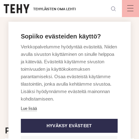
Hyppää
TEHYLÄISTEN OMA LEHTI
pääsisältöön
Op
mai
nav
Sopiiko evästeiden käyttö?
Verkkopalvelumme hyödyntää evästeitä. Niiden
avulla sivuston käyttäminen on sinulle helppoa
ja kätevää. Evästeitä käytämme sivuston
toimivuuden ja käyttökokemuksen
parantamiseksi. Osaa evästeistä käytämme
tilastointiin, jonka avulla kehitämme sivustoa.
Lisäksi hyödynnämme evästeitä mainonnan
kohdistamiseen.
Lue lisää
HYVÄKSY EVÄSTEET
Puheenjohtajalta