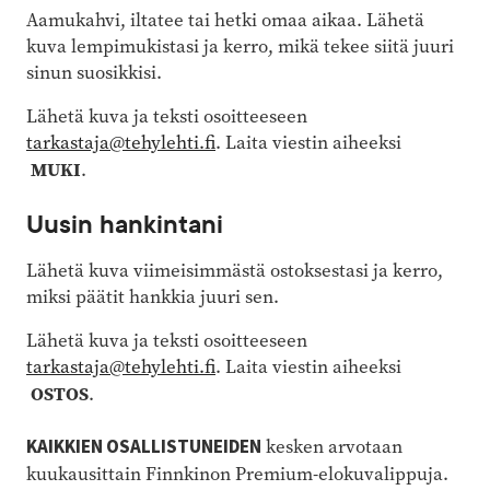
Aamukahvi, iltatee tai hetki omaa aikaa. Lähetä
kuva lempimukistasi ja kerro, mikä tekee siitä juuri
sinun suosikkisi.
Lähetä kuva ja teksti osoitteeseen
tarkastaja@tehylehti.fi
. Laita viestin aiheeksi
MUKI
.
Uusin hankintani
Lähetä kuva viimeisimmästä ostoksestasi ja kerro,
miksi päätit hankkia juuri sen.
Lähetä kuva ja teksti osoitteeseen
tarkastaja@tehylehti.fi
. Laita viestin aiheeksi
OSTOS
.
KAIKKIEN OSALLISTUNEIDEN
kesken arvotaan
kuukausittain Finnkinon Premium-elokuvalippuja.