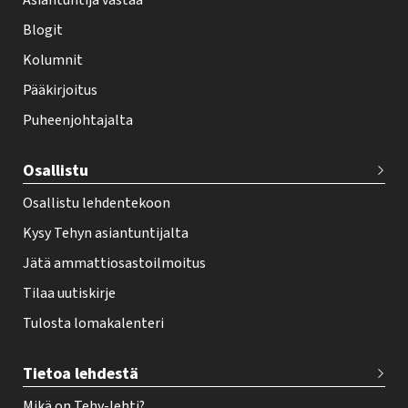
Asiantuntija vastaa
t
i
Blogit
f
Kolumnit
o
Pääkirjoitus
o
Puheenjohtajalta
t
e
Osallistu
r
Osallistu lehdentekoon
Kysy Tehyn asiantuntijalta
Jätä ammattiosastoilmoitus
Tilaa uutiskirje
Tulosta lomakalenteri
Tietoa lehdestä
Mikä on Tehy-lehti?