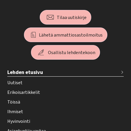
Tilaa uutiskirje
Lähetä ammattiosastoilmoitus
Osallistu lehdentekoon
T
Lehden etusivu
e
h
Uutiset
y
Erikoisartikkelit
-
Töissä
l
Ihmiset
e
Hyvinvointi
h