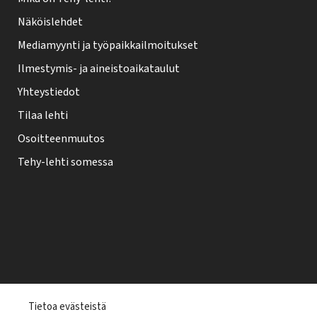
Näköislehdet
Mediamyynti ja työpaikkailmoitukset
Ilmestymis- ja aineistoaikataulut
Yhteystiedot
Tilaa lehti
Osoitteenmuutos
Tehy-lehti somessa
T
Tietoa evästeistä