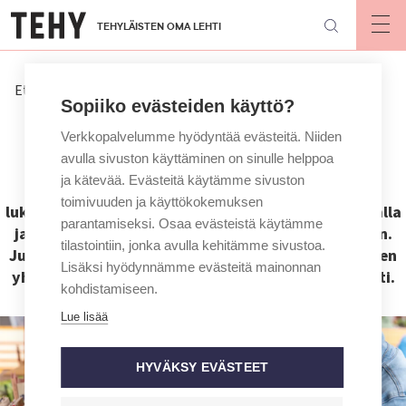
Hyppää
TEHYLÄISTEN OMA LEHTI
pääsisältöön
Op
mai
nav
Etusivu
Lähetä ottamasi kuva Tarkastaja-palstalle
Sopiiko evästeiden käyttö?
Lähetä ottamasi kuva Tarkastaja-
Verkkopalvelumme hyödyntää evästeitä. Niiden
palstalle
avulla sivuston käyttäminen on sinulle helppoa
ja kätevää. Evästeitä käytämme sivuston
Tehy-lehden Tarkastaja-palstalla tutustutaan
toimivuuden ja käyttökokemuksen
lukijoiden arkeen. Vastaa kysyttyyn aiheeseen kuvalla
parantamiseksi. Osaa evästeistä käytämme
ja lyhyellä kertomuksella, niin osallistut arvontaan.
tilastointiin, jonka avulla kehitämme sivustoa.
Julkaisemme kuvia lehdessä ja Instagramissa. Kuvien
Lisäksi hyödynnämme evästeitä mainonnan
yhteyteen laitetaan etunimesi ja lähettämäsi teksti.
kohdistamiseen.
Lue lisää
HYVÄKSY EVÄSTEET