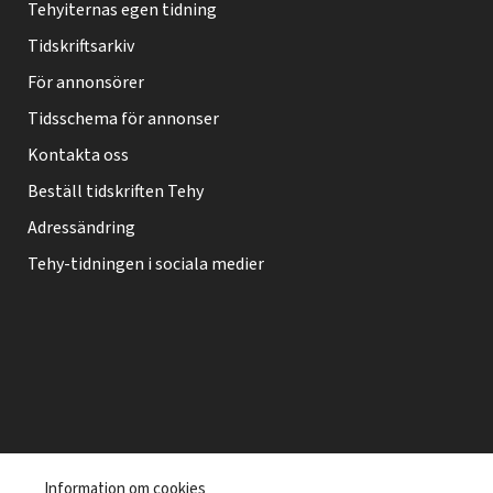
Tehyiternas egen tidning
t
Tidskriftsarkiv
i
f
För annonsörer
o
Tidsschema för annonser
o
Kontakta oss
t
Beställ tidskriften Tehy
e
Adressändring
r
Tehy-tidningen i sociala medier
T
Information om cookies