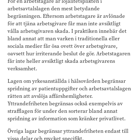
För en arbetstagare är lojalitetsplikten i
arbetsavtalslagen den mest betydande
begräsningen. Eftersom arbetstagare är avlönade
för att tjäna arbetsgivare får man inte avsiktligt
vålla arbetsgivaren skada. I praktiken innebär det
bland annat att man varken i traditionella eller
sociala medier får ösa ovett över arbetsgivare,
oavsett hur irriterande beslut de gör. Arbetstagaren
får inte heller avsiktligt skada arbetsgivarens
verksamhet.
Lagen om yrkesanställda i hälsovården begränsar
spridning av patientuppgifter och arbetsavtalslagen
rätten att avslöja affärshemligheter.
Yttrandefriheten begränsas också exempelvis av
strafflagen för under den sorterar bland annat
spridning av information som kränker privatlivet.
Övriga lagar begränsar yttrandefriheten endast till
vissa delar och mycket specifikt.