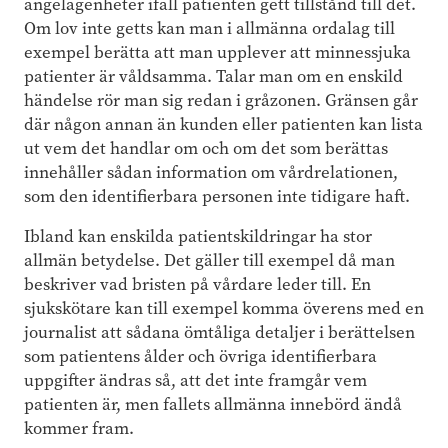
angelägenheter ifall patienten gett tillstånd till det.
Om lov inte getts kan man i allmänna ordalag till
exempel berätta att man upplever att minnessjuka
patienter är våldsamma. Talar man om en enskild
händelse rör man sig redan i gråzonen. Gränsen går
där någon annan än kunden eller patienten kan lista
ut vem det handlar om och om det som berättas
innehåller sådan information om vårdrelationen,
som den identifierbara personen inte tidigare haft.
Ibland kan enskilda patientskildringar ha stor
allmän betydelse. Det gäller till exempel då man
beskriver vad bristen på vårdare leder till. En
sjukskötare kan till exempel komma överens med en
journalist att sådana ömtåliga detaljer i berättelsen
som patientens ålder och övriga identifierbara
uppgifter ändras så, att det inte framgår vem
patienten är, men fallets allmänna innebörd ändå
kommer fram.