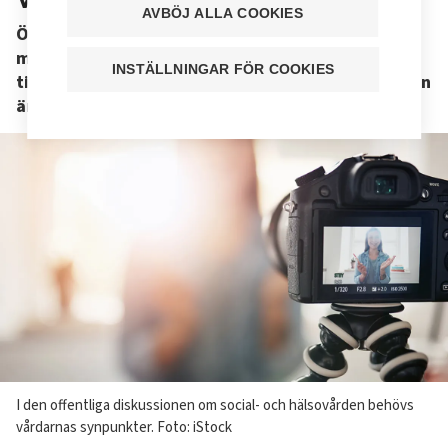
AVBÖJ ALLA COOKIES
Öppenhet kan reta upp folk på en arbetsplats,
men arbetsgivaren kan inte ge någon order att
INSTÄLLNINGAR FÖR COOKIES
tiga. Om man uttalar sig för massmedia måste man
ändå känna sitt ansvar.
Image
I den offentliga diskussionen om social- och hälsovården behövs
text
vårdarnas synpunkter. Foto: iStock