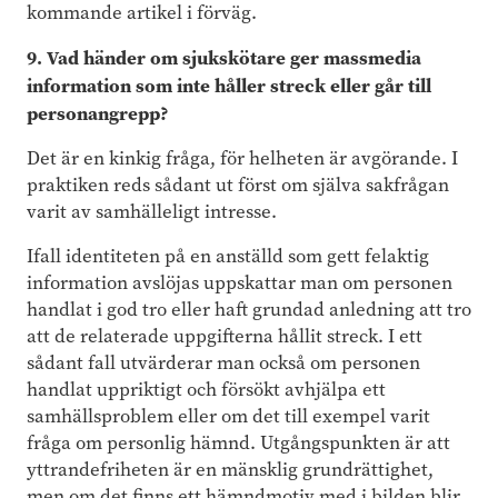
kommande artikel i förväg.
9. Vad händer om sjukskötare ger massmedia
information som inte håller streck eller går till
personangrepp?
Det är en kinkig fråga, för helheten är avgörande. I
praktiken reds sådant ut först om själva sakfrågan
varit av samhälleligt intresse.
Ifall identiteten på en anställd som gett felaktig
information avslöjas uppskattar man om personen
handlat i god tro eller haft grundad anledning att tro
att de relaterade uppgifterna hållit streck. I ett
sådant fall utvärderar man också om personen
handlat uppriktigt och försökt avhjälpa ett
samhällsproblem eller om det till exempel varit
fråga om personlig hämnd. Utgångspunkten är att
yttrandefriheten är en mänsklig grundrättighet,
men om det finns ett hämndmotiv med i bilden blir