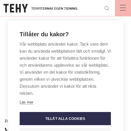
Hoppa
TEHYITERNAS EGEN TIDNING
till
Op
mai
huvudinnehåll
nav
Tillåter du kakor?
Vår webbplats använder kakor. Tack vare dem
kan du använda webbplatsen lätt och smidigt. Vi
använder kakor för att förbättra funktionen för
och användarens upplevelse av vår webbplats.
Vi använder en del kakor för statistikföring,
genom vilken vi utvecklar webbplatsen.
Dessutom använder vi kakor för att rikta
reklam.
Läs mer
TILLÅT ALLA COOKIES
På jobbet
Vad får vårdare uttala sig om?