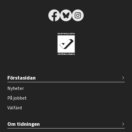
T
Förstasidan
e
h
Nyheter
y
På jobbet
-
Välfärd
l
e
Om tidningen
h