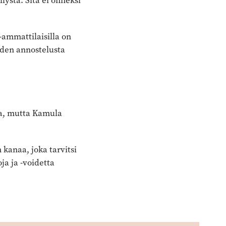
ystä. Sitä ei onneksi
-ammattilaisilla on
iden annostelusta
la, mutta Kamula
anaa, joka tarvitsi
ja ja -voidetta