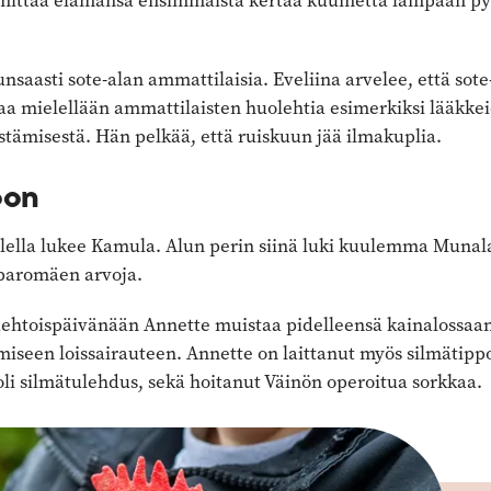
 mittaa elämänsä ensimmäistä kertaa kuumetta lampaan pyll
nsaasti sote-alan ammattilaisia. Eveliina arvelee, että sote
aa mielellään ammattilaisten huolehtia esimerkiksi lääkke
stämisestä. Hän pelkää, että ruiskuun jää ilmakuplia.
oon
lella lukee Kamula. Alun perin siinä luki kuulemma Muna
paromäen arvoja.
toispäivänään Annette muistaa pidelleensä kainalossaan k
miseen loissairauteen. Annette on laittanut myös silmätippo
 oli silmätulehdus, sekä hoitanut Väinön operoitua sorkkaa.