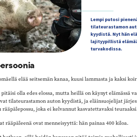
Lempi putosi pienen
tilateurastamon au
kyydistä. Nyt hän el
lajityypillistä elämä
turvakodissa.
persoonia
romäellä elää seitsemän kanaa, kuusi lammasta ja kaksi koir
 pitäisi olla edes elossa, mutta heillä on käynyt elämässä va
vat tilateurastamon auton kyydistä, ja eläinsuojelijat järjes
u rääpälepossu, joka ei kelvannut kasvatettavaksi teuraaksi
at rääpäleenä ovat menneisyyttä: hän painaa 400 kiloa.