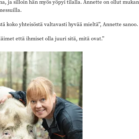
na, ja silloin hän myös yöpyi tilalla. Annette on ollut mukan
essuilla.
stä koko yhteisöstä valtavasti hyvää mieltä”, Annette sanoo.
äimet että ihmiset olla juuri sitä, mitä ovat.”