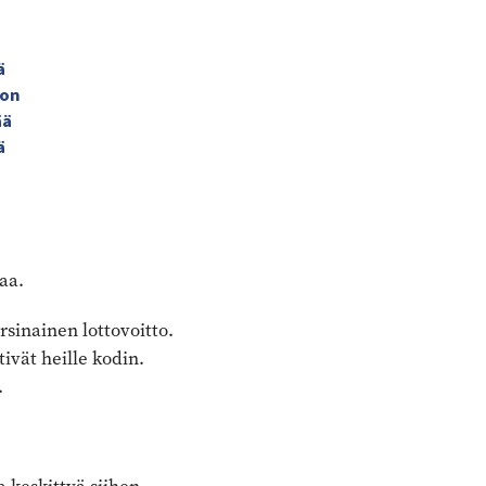
ä
ton
ää
ä
aa.
rsinainen lottovoitto.
tivät heille kodin.
.