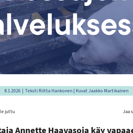
alvelukses
8.1.2026
Teksti Riitta Hankonen | Kuvat Jaakko Martikainen
e juttu
Jaa s
taja Annette Haavasoja käy vapaae