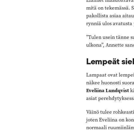
Eläimet maadoittavat 
mitä on tekemässä. Si
pakollista asiaa aita
rynniä ulos avatusta 
”Tulen usein tänne su
ulkona”, Annette san
Lempeät sie
Lampaat ovat lempeit
näkee huonosti suora
Eveliina Lundqvist
kä
asiat perehdytyksessä
Väinö tulee rohkeast
joten Eveliina on ko
normaali ruumiinläm