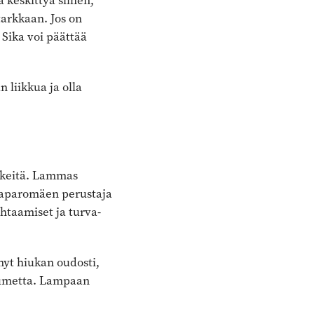
 keskittyä siihen,
tarkkaan. Jos on
 Sika voi päättää
 liikkua ja olla
ikkeitä. Lammas
 Saparomäen perustaja
ohtaamiset ja turva-
yt hiukan oudosti,
kuumetta. Lampaan