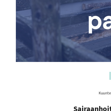
p
Kuuntel
Sairaanhoi