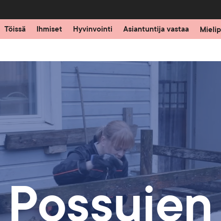
Töissä
Ihmiset
Hyvinvointi
Asiantuntija vastaa
Mielip
Possujen