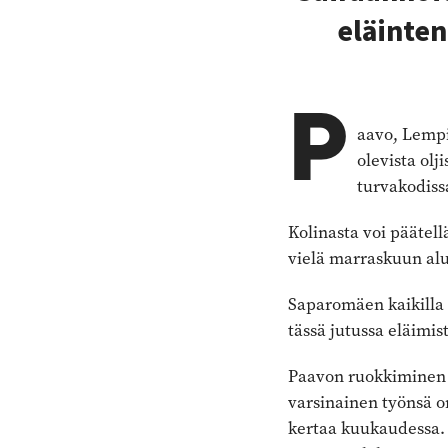
eläinten
P
aavo, Lempi 
olevista olj
turvakodiss
Kolinasta voi päätel
vielä marraskuun alu
Saparomäen kaikilla 
tässä jutussa eläimi
Paavon ruokkiminen 
varsinainen työnsä o
kertaa kuukaudessa. 