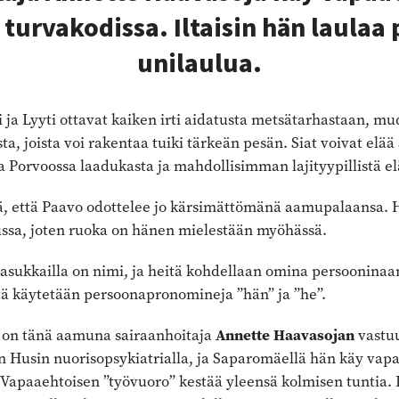
 turvakodissa. Iltaisin hän laulaa 
unilaulua.
ja Lyyti ottavat kaiken irti aidatusta metsätarhastaan, mud
ista, joista voi rakentaa tuiki tärkeän pesän. Siat voivat el
a Porvoossa laadukasta ja mahdollisimman lajityypillistä e
lä, että Paavo odottelee jo kärsimättömänä aamupalaansa. 
ssa, joten ruoka on hänen mielestään myöhässä.
asukkailla on nimi, ja heitä kohdellaan omina persooninaa
stä käytetään persoonapronomineja ”hän” ja ”he”.
on tänä aamuna sairaanhoitaja
Annette Haavas­ojan
vastu
n Husin nuorisopsykiatrialla, ja Saparomäellä hän käy vapa
Vapaaehtoisen ”työvuoro” kestää yleensä kolmisen tuntia. K