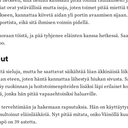
hetkeen, sillä heidän kanssaan pitää toimia rauhallisesti ja
at ovat ystävällisiä mutta isoja, joten toimet pitää miettiä 
ukseen, kannattaa kiivetä aidan yli portin avaamisen sijaan.
portista, eikä sitä ihmisen voimin pidellä.
oraan töistä, ja pää tyhjenee eläinten kanssa hetkessä. Saan
oo.
lut
ä sieluja, mutta he saattavat säikähtää liian äkkinäisiä li
an eteen, joten häntä kannattaa lähestyä hiukan sivusta.
y ruokinnan ja hoitotoimenpiteiden lisäksi läpi erilaiset k
, jonka hän pitää vapaaehtoisiksi haluaville.
i tervehtimään ja hakemaan rapsutuksia. Hän on käyttäytyn
nsultoinut eläinlääkäriä. Nyt pitää mitata, onko Väinöllä 
pö on 39 astetta.