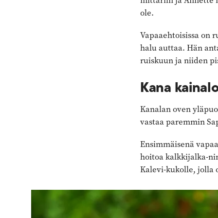
mittariin ja Annette
ole.
Vapaaehtoisissa on ru
halu auttaa. Hän ant
ruiskuun ja niiden pi
Kana kainal
Kanalan oven yläpuo
vastaa paremmin Sa
Ensimmäisenä vapaaeh
hoitoa kalkkijalka-ni
Kalevi-kukolle, jolla