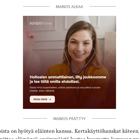
MAINOS ALKAA
MAINOS ALKAA
MAINOS PÄÄTTYY
MAINOS PÄÄTTYY
oista on hyötyä eläinten kanssa. Kertakäyttöhanskat käteen