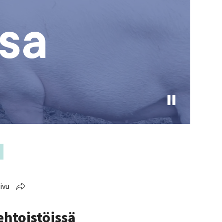
sa
Pause
header
video
ivu
htoistöissä