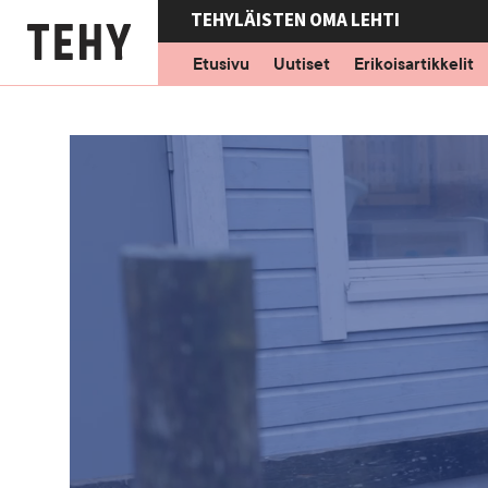
Hyppää
TEHYLÄISTEN OMA LEHTI
pääsisältöön
Etusivu
Uutiset
Erikoisartikkelit