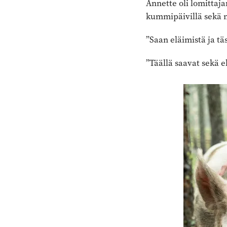
Annette oli lomittaja
kummipäivillä sekä m
”Saan eläimistä ja tä
”Täällä saavat sekä el