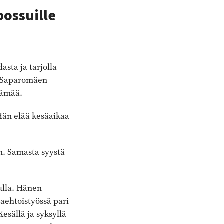
possuille
asta ja tarjolla
ää Saparomäen
lämää.
Hän elää kesäaikaa
n. Samasta syystä
ulla. Hänen
aehtoistyössä pari
esällä ja syksyllä