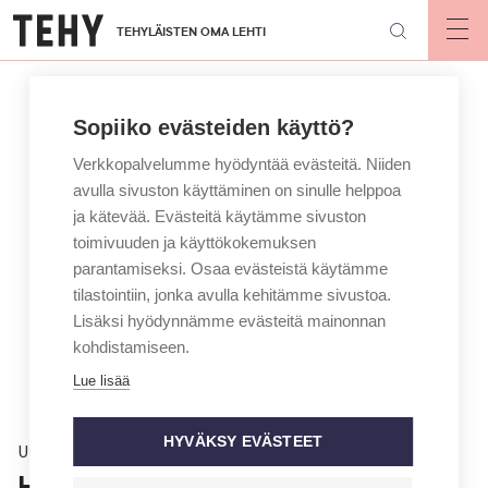
Hyppää
TEHYLÄISTEN OMA LEHTI
pääsisältöön
Op
mai
nav
Sopiiko evästeiden käyttö?
Verkkopalvelumme hyödyntää evästeitä. Niiden
avulla sivuston käyttäminen on sinulle helppoa
ja kätevää. Evästeitä käytämme sivuston
toimivuuden ja käyttökokemuksen
parantamiseksi. Osaa evästeistä käytämme
tilastointiin, jonka avulla kehitämme sivustoa.
Lisäksi hyödynnämme evästeitä mainonnan
kohdistamiseen.
Lue lisää
HYVÄKSY EVÄSTEET
Uutinen
Husin neuvottelut paikallisista