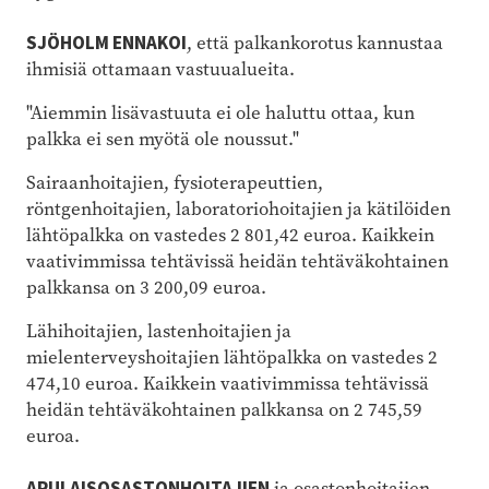
SJÖHOLM ENNAKOI
, että palkankorotus kannustaa
ihmisiä ottamaan vastuualueita.
"Aiemmin lisävastuuta ei ole haluttu ottaa, kun
palkka ei sen myötä ole noussut."
Sairaanhoitajien, fysioterapeuttien,
röntgenhoitajien, laboratoriohoitajien ja kätilöiden
lähtöpalkka on vastedes 2 801,42 euroa. Kaikkein
vaativimmissa tehtävissä heidän tehtäväkohtainen
palkkansa on 3 200,09 euroa.
Lähihoitajien, lastenhoitajien ja
mielenterveyshoitajien lähtöpalkka on vastedes 2
474,10 euroa. Kaikkein vaativimmissa tehtävissä
heidän tehtäväkohtainen palkkansa on 2 745,59
euroa.
APULAISOSASTONHOITAJIEN
ja osastonhoitajien