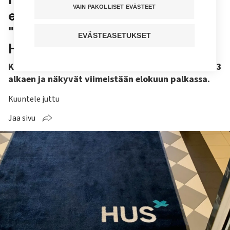
VAIN PAKOLLISET EVÄSTEET
eristä päättyneet –
"Lisäpalkkaohjelma on lähtenyt
EVÄSTEASETUKSET
Husissa hyvin käyntiin"
Korotukset tulevat maksuun takautuvasti 1.6.2023
alkaen ja näkyvät viimeistään elokuun palkassa.
Kuuntele juttu
Jaa sivu