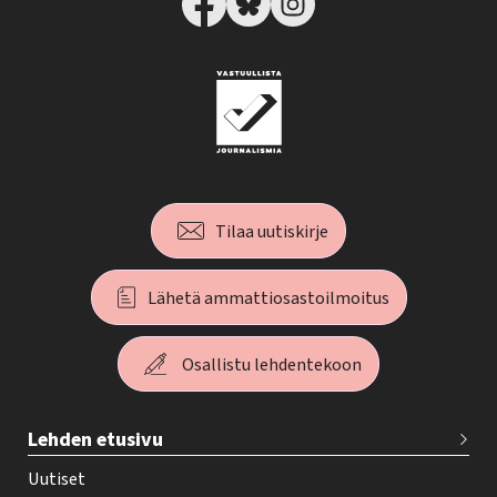
Tilaa uutiskirje
Lähetä ammattiosastoilmoitus
Osallistu lehdentekoon
T
Lehden etusivu
e
h
Uutiset