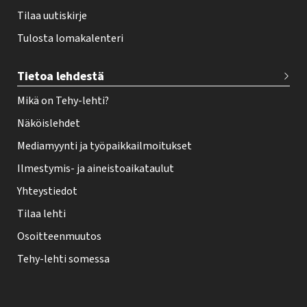
Tilaa uutiskirje
Tulosta lomakalenteri
Tietoa lehdestä
Mikä on Tehy-lehti?
Näköislehdet
Mediamyynti ja työpaikkailmoitukset
Ilmestymis- ja aineistoaikataulut
Yhteystiedot
Tilaa lehti
Osoitteenmuutos
Tehy-lehti somessa