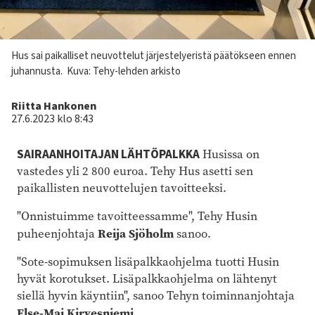
Kuvateksti
Hus sai paikalliset neuvottelut järjestelyeristä päätökseen ennen
juhannusta.
Kuva: Tehy-lehden arkisto
Kirjoittaja
Riitta Hankonen
27.6.2023 klo 8:43
SAIRAANHOITAJAN LÄHTÖPALKKA
Husissa on
vastedes yli 2 800 euroa. Tehy Hus asetti sen
paikallisten neuvottelujen tavoitteeksi.
"Onnistuimme tavoitteessamme", Tehy Husin
Reija Sjöholm
puheenjohtaja
sanoo.
"Sote-sopimuksen lisäpalkkaohjelma tuotti Husin
hyvät korotukset. Lisäpalkkaohjelma on lähtenyt
siellä hyvin käyntiin", sanoo Tehyn toiminnanjohtaja
Else-Mai Kirvesniemi
.