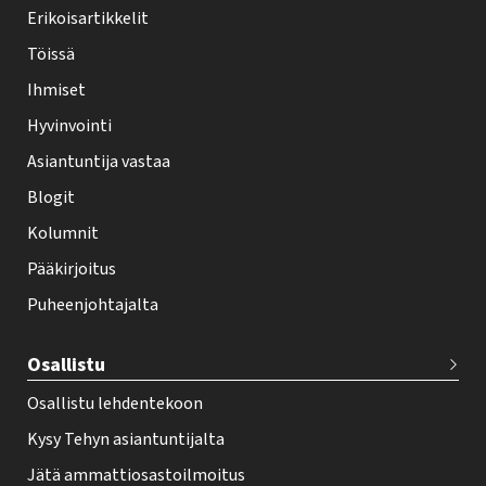
y
Erikoisartikkelit
-
Töissä
l
Ihmiset
e
Hyvinvointi
h
Asiantuntija vastaa
t
i
Blogit
f
Kolumnit
o
Pääkirjoitus
o
Puheenjohtajalta
t
e
Osallistu
r
Osallistu lehdentekoon
Kysy Tehyn asiantuntijalta
Jätä ammattiosastoilmoitus