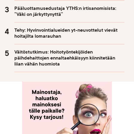
Pääluottamusedustaja YTHS:n irtisanomisista:
”Väki on järkyttynyttä”
Tehy: Hyvinvointialueiden yt-neuvottelut vievät
hoitajilta lomarauhan
Väitöstutkimus: Hoitotyöntekijöiden
päihdehaittojen ennaltaehkäisyyn kiinnitetään
liian vähän huomiota