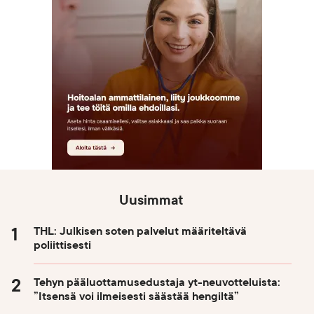
Uusimmat
THL: Julkisen soten palvelut määriteltävä
poliittisesti
Tehyn pääluottamusedustaja yt-neuvotteluista:
”Itsensä voi ilmeisesti säästää hengiltä”