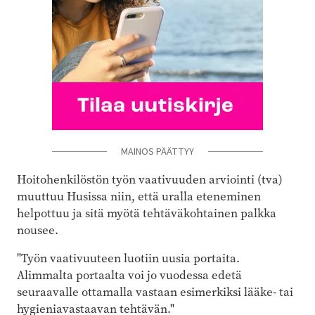
MAINOS PÄÄTTYY
Hoitohenkilöstön työn vaativuuden arviointi (tva)
muuttuu Husissa niin, että uralla eteneminen
helpottuu ja sitä myötä tehtäväkohtainen palkka
nousee.
"Työn vaativuuteen luotiin uusia portaita.
Alimmalta portaalta voi jo vuodessa edetä
seuraavalle ottamalla vastaan esimerkiksi lääke- tai
hygieniavastaavan tehtävän."