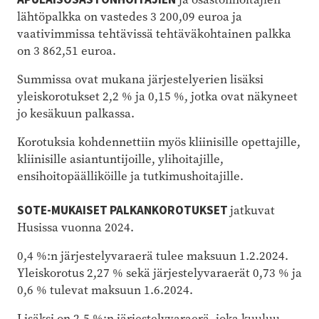
lähtöpalkka on vastedes 3 200,09 euroa ja
vaativimmissa tehtävissä tehtäväkohtainen palkka
on 3 862,51 euroa.
Summissa ovat mukana järjestelyerien lisäksi
yleiskorotukset 2,2 % ja 0,15 %, jotka ovat näkyneet
jo kesäkuun palkassa.
Korotuksia kohdennettiin myös kliinisille opettajille,
kliinisille asiantuntijoille, ylihoitajille,
ensihoitopäälliköille ja tutkimushoitajille.
SOTE-MUKAISET PALKANKOROTUKSET
jatkuvat
Husissa vuonna 2024.
0,4 %:n järjestelyvaraerä tulee maksuun 1.2.2024.
Yleiskorotus 2,27 % sekä järjestelyvaraerät 0,73 % ja
0,6 % tulevat maksuun 1.6.2024.
Lisäksi on 2,5 %:n järjestelyvaraerä, joka kuuluu