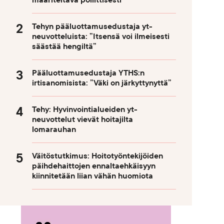
määriteltävä poliittisesti
Tehyn pääluottamusedustaja yt-
neuvotteluista: ”Itsensä voi ilmeisesti
säästää hengiltä”
Pääluottamusedustaja YTHS:n
irtisanomisista: ”Väki on järkyttynyttä”
Tehy: Hyvinvointialueiden yt-
neuvottelut vievät hoitajilta
lomarauhan
Väitöstutkimus: Hoitotyöntekijöiden
päihdehaittojen ennaltaehkäisyyn
kiinnitetään liian vähän huomiota