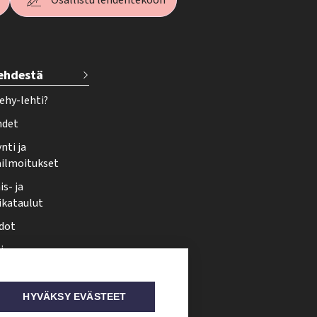
Osallistu lehdentekoon
lehdestä
ehy-lehti?
hdet
nti ja
ailmoitukset
s- ja
ikataulut
dot
i
nmuutos
ti somessa
HYVÄKSY EVÄSTEET