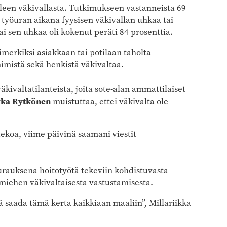
leen väkivallasta. Tutkimukseen vastanneista 69
n työuran aikana fyysisen väkivallan uhkaa tai
tai sen uhkaa oli kokenut peräti 84 prosenttia.
merkiksi asiakkaan tai potilaan taholta
imistä sekä henkistä väkivaltaa.
väkivaltatilanteista, joita sote-alan ammattilaiset
ikka Rytkönen
muistuttaa, ettei väkivalta ole
 tekoa, viime päivinä saamani viestit
urauksena hoitotyötä tekeviin kohdistuvasta
amiehen väkivaltaisesta vastustamisesta.
ä saada tämä kerta kaikkiaan maaliin”, Millariikka