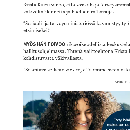
Krista Kiuru sanoo, että sosiaali- ja terveysmini
väkivaltatilannetta ja haetaan ratkaisuja.
”Sosiaali- ja terveysministeriössä käynnistyy ty
etsimiseksi.”
MYÖS HÄN TOIVOO
rikosoikeudellista keskustelu
hallitusohjelmassa. Yhtenä vaihtoehtona Krista
kohdistuvasta väkivallasta.
”Se antaisi selkeän viestin, että emme siedä väki
MAINOS 