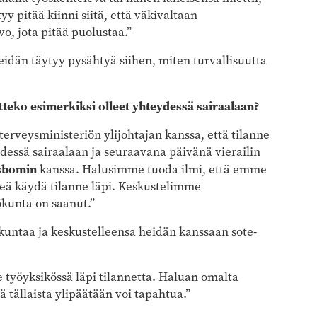
y pitää kiinni siitä, että väkivaltaan
, jota pitää puolustaa.”
eidän täytyy pysähtyä siihen, miten turvallisuutta
teko esimerkiksi olleet yhteydessä sairaalaan?
terveysministeriön ylijohtajan kanssa, että tilanne
dessä sairaalaan ja seuraavana päivänä vierailin
rsbomin
kanssa. Halusimme tuoda ilmi, että emme
keä käydä tilanne läpi. Keskustelimme
lökunta on saanut.”
untaa ja keskustelleensa heidän kanssaan sote-
 työyksikössä läpi tilannetta. Haluan omalta
tä tällaista ylipäätään voi tapahtua.”