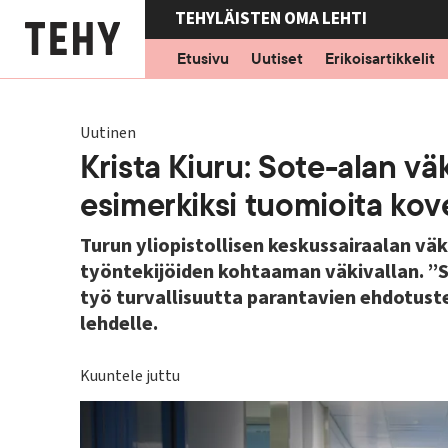
Hyppää
TEHYLÄISTEN OMA LEHTI
pääsisältöön
Etusivu
Uutiset
Erikoisartikkelit
Uutinen
Krista Kiuru: Sote-alan v
esimerkiksi tuomioita ko
Turun yliopistollisen keskussairaalan vä
työntekijöiden kohtaaman väkivallan. ”So
työ turvallisuutta parantavien ehdotuste
lehdelle.
Kuuntele juttu