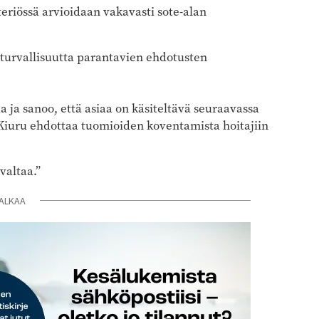
steriössä arvioidaan vakavasti sote-alan
ö turvallisuutta parantavien ehdotusten
a ja sanoo, että asiaa on käsiteltävä seuraavassa
 Kiuru ehdottaa tuomioiden koventamista hoitajiin
valtaa.”
ALKAA