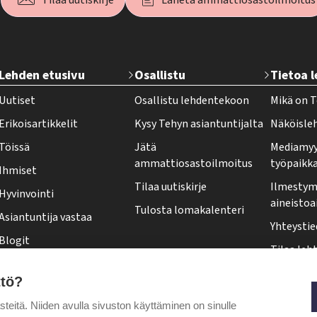
Tilaa uutiskirje
Lähetä ammattiosastoilmoitus
T
Lehden etusivu
Osallistu
Tietoa 
e
Uutiset
Osallistu lehdentekoon
Mikä on T
h
Erikoisartikkelit
Kysy Tehyn asiantuntijalta
Näköisle
y
Töissä
Jätä
Mediamyy
-
ammattiosastoilmoitus
työpaikk
Ihmiset
l
Tilaa uutiskirje
Ilmestymi
Hyvinvointi
e
aineistoa
Tulosta lomakalenteri
Asiantuntija vastaa
h
Yhteystie
Blogit
t
Tilaa leht
Kolumnit
i
Osoittee
ttö?
Pääkirjoitus
f
Tehy-leh
itä. Niiden avulla sivuston käyttäminen on sinulle
o
Puheenjohtajalta