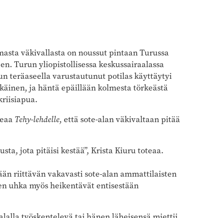
asta väkivallasta on noussut pintaan Turussa
en. Turun yliopistollisessa keskussairaalassa
 teräaseella varustautunut potilas käyttäytyi
-ikäinen, ja häntä epäillään kolmesta törkeästä
kriisiapua.
teaa
Tehy-lehdelle
, että sote-alan väkivaltaan pitää
austa, jota pitäisi kestää”, Krista Kiuru toteaa.
än riittävän vakavasti sote-alan ammattilaisten
en uhka myös heikentävät entisestään
alalla työskentelevä tai hänen läheisensä miettii,