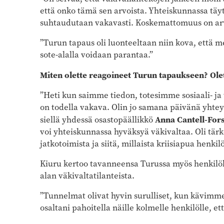
että onko tämä sen arvoista. Yhteiskunnassa täyty
suhtaudutaan vakavasti. Koskemattomuus on arvo
”Turun tapaus oli luonteeltaan niin kova, että m
sote-alalla voidaan parantaa.”
Miten olette reagoineet Turun tapaukseen? Olet
”Heti kun saimme tiedon, totesimme sosiaali- ja 
on todella vakava. Olin jo samana päivänä yhtey
Anna Cantell-Fo
siellä yhdessä osastopäällikkö
voi yhteiskunnassa hyväksyä väkivaltaa. Oli tär
jatkotoimista ja siitä, millaista kriisiapua henki
Kiuru kertoo tavanneensa Turussa myös henkilök
alan väkivaltatilanteista.
”Tunnelmat olivat hyvin surulliset, kun kävimme
osaltani pahoitella näille kolmelle henkilölle, et