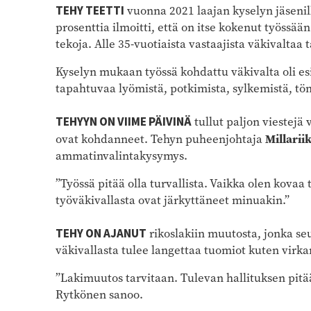
TEHY TEETTI
vuonna 2021 laajan kyselyn jäsenil
prosenttia ilmoitti, että on itse kokenut työssää
tekoja. Alle 35-vuotiaista vastaajista väkivaltaa 
Kyselyn mukaan työssä kohdattu väkivalta oli esi
tapahtuvaa lyömistä, potkimista, sylkemistä, tön
TEHYYN ON VIIME PÄIVINÄ
tullut paljon viestejä 
Millari
ovat kohdanneet. Tehyn puheenjohtaja
ammatinvalintakysymys.
”Työssä pitää olla turvallista. Vaikka olen kovaa
työväkivallasta ovat järkyttäneet minuakin.”
TEHY ON AJANUT
rikoslakiin muutosta, jonka se
väkivallasta tulee langettaa tuomiot kuten virk
”Lakimuutos tarvitaan. Tulevan hallituksen pitä
Rytkönen sanoo.