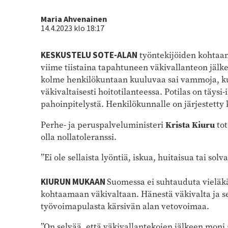
Kirjoittaja
Maria Ahvenainen
14.4.2023 klo 18:17
KESKUSTELU SOTE-ALAN
työntekijöiden kohtaam
viime tiistaina tapahtuneen väkivallanteon jälke
kolme henkilökuntaan kuuluvaa sai vammoja, kun
väkivaltaisesti hoitotilanteessa. Potilas on täysi
pahoinpitelystä. Henkilökunnalle on järjestetty 
Krista Kiuru
Perhe- ja peruspalveluministeri
to
olla nollatoleranssi.
”Ei ole sellaista lyöntiä, iskua, huitaisua tai solv
KIURUN MUKAAN
Suomessa ei suhtauduta vieläkä
kohtaamaan väkivaltaan. Hänestä väkivalta ja s
työvoimapulasta kärsivän alan vetovoimaa.
”On selvää, että väkivallantekojen jälkeen moni 