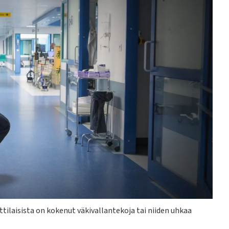
laisista on kokenut väkivallantekoja tai niiden uhkaa