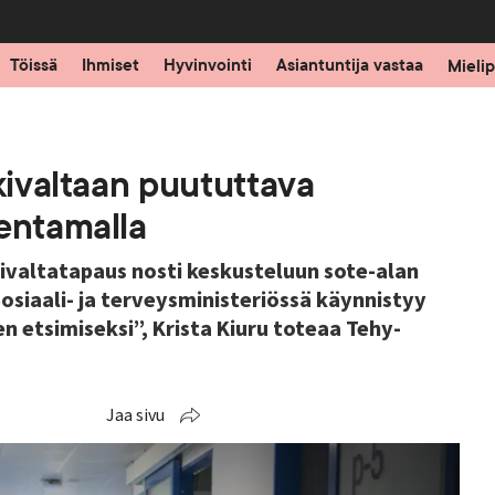
Töissä
Ihmiset
Hyvinvointi
Asiantuntija vastaa
Mielip
äkivaltaan puututtava
ventamalla
kivaltatapaus nosti keskusteluun sote-alan
siaali- ja terveysministeriössä käynnistyy
n etsimiseksi”, Krista Kiuru toteaa Tehy-
Jaa sivu