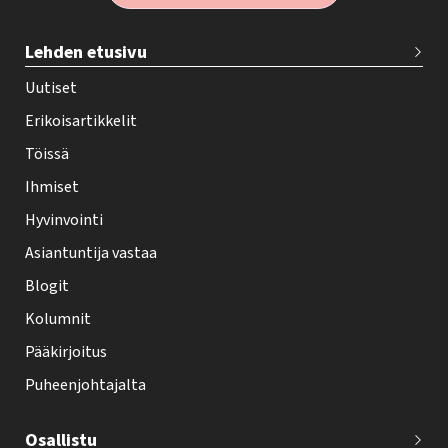
T
Lehden etusivu
e
h
Uutiset
y
Erikoisartikkelit
-
Töissä
l
Ihmiset
e
Hyvinvointi
h
Asiantuntija vastaa
t
i
Blogit
f
Kolumnit
o
Pääkirjoitus
o
Puheenjohtajalta
t
e
Osallistu