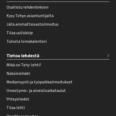
r
Osallistu lehdentekoon
Kysy Tehyn asiantuntijalta
Jätä ammattiosastoilmoitus
Tilaa uutiskirje
Tulosta lomakalenteri
Tietoa lehdestä
Mikä on Tehy-lehti?
Näköislehdet
Mediamyynti ja työpaikkailmoitukset
Ilmestymis- ja aineistoaikataulut
Yhteystiedot
Tilaa lehti