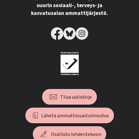
suurin sosiaali-, terveys- ja
kasvatusalan ammattijärjestö.
Tilaa uutiskirje
Lähetä ammattiosastoilmoitus
Osallistu lehdentekoon