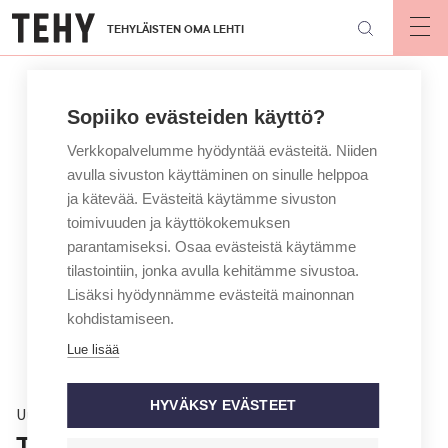
Hyppää
TEHYLÄISTEN OMA LEHTI
pääsisältöön
Op
mai
nav
Sopiiko evästeiden käyttö?
Verkkopalvelumme hyödyntää evästeitä. Niiden
avulla sivuston käyttäminen on sinulle helppoa
ja kätevää. Evästeitä käytämme sivuston
toimivuuden ja käyttökokemuksen
parantamiseksi. Osaa evästeistä käytämme
tilastointiin, jonka avulla kehitämme sivustoa.
Lisäksi hyödynnämme evästeitä mainonnan
kohdistamiseen.
Lue lisää
HYVÄKSY EVÄSTEET
Uutinen
Tehyn valtuustovaalien tulos julki