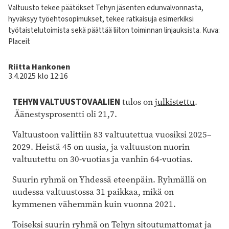
Kuvateksti
Valtuusto tekee päätökset Tehyn jäsenten edunvalvonnasta,
hyväksyy työehtosopimukset, tekee ratkaisuja esimerkiksi
työtaistelutoimista sekä päättää liiton toiminnan linjauksista.
Kuva:
Placeit
Kirjoittaja
Riitta Hankonen
3.4.2025 klo 12:16
TEHYN VALTUUSTOVAALIEN
tulos on
julkistettu
.
Äänestysprosentti oli 21,7.
Valtuustoon valittiin 83 valtuutettua vuosiksi 2025–
2029. Heistä 45 on uusia, ja
valtuuston nuorin
valtuutettu on 30-vuotias ja vanhin 64-vuotias.
Suurin ryhmä on Yhdessä eteenpäin. Ryhmällä on
uudessa valtuustossa 31 paikkaa, mikä on
kymmenen vähemmän kuin vuonna 2021.
Toiseksi suurin ryhmä on Tehyn sitoutumattomat ja