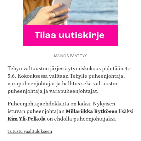
MAINOS PÄÄTTYY
Tehyn valtuuston järjestäytymiskokous pidetään 4.–
5.6. Kokouksessa valitaan Tehylle puheenjohtaja,
varapuheenjohtajat ja hallitus sekä valtuuston
puheenjohtaja ja varapuheenjohtajat.
Puheenjohtajaehdokkaita on kaks
i. Nykyisen
istuvan puheenjohtajan
Millariikka Rytkösen
lisäksi
Kim Yli-Pelkola
on ehdolla puheenjohtajaksi.
Tutustu vaalitulokseen