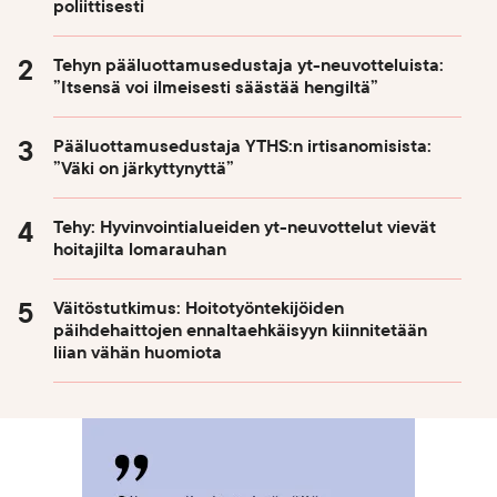
poliittisesti
Tehyn pääluottamusedustaja yt-neuvotteluista:
”Itsensä voi ilmeisesti säästää hengiltä”
Pääluottamusedustaja YTHS:n irtisanomisista:
”Väki on järkyttynyttä”
Tehy: Hyvinvointialueiden yt-neuvottelut vievät
hoitajilta lomarauhan
Väitöstutkimus: Hoitotyöntekijöiden
päihdehaittojen ennaltaehkäisyyn kiinnitetään
liian vähän huomiota