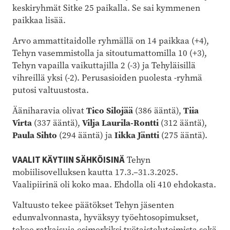
keskiryhmät Sitke 25 paikalla. Se sai kymmenen
paikkaa lisää.
Arvo ammattitaidolle ryhmällä on 14 paikkaa (+4),
Tehyn vasemmistolla ja sitoutumattomilla 10 (+3),
Tehyn vapailla vaikuttajilla 2 (-3) ja Tehyläisillä
vihreillä yksi (-2). Perusasioiden puolesta -ryhmä
putosi valtuustosta.
Ääniharavia olivat
Tico Silojää
(386 ääntä),
Tiia
Virta
(337 ääntä),
Vilja Laurila-Rontti
(312 ääntä),
Paula Sihto
(294 ääntä) ja
Iikka Jäntti
(275 ääntä).
VAALIT KÄYTIIN SÄHKÖISINÄ
Tehyn
mobiilisovelluksen kautta 17.3.–31.3.2025.
Vaalipiirinä oli koko maa. Ehdolla oli 410 ehdokasta.
Valtuusto tekee päätökset Tehyn jäsenten
edunvalvonnasta, hyväksyy työehtosopimukset,
tekee ratkaisuja esimerkiksi työtaistelutoimista sekä