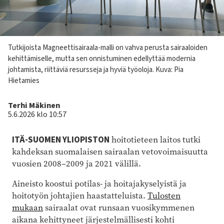
Kuvateksti
Tutkijoista Magneettisairaala-malli on vahva perusta sairaaloiden
kehittämiselle, mutta sen onnistuminen edellyttää modernia
johtamista, riittäviä resursseja ja hyviä työoloja.
Kuva: Pia
Hietamies
Kirjoittaja
Terhi Mäkinen
5.6.2026 klo 10:57
ITÄ-SUOMEN YLIOPISTON
hoitotieteen laitos tutki
kahdeksan suomalaisen sairaalan vetovoimaisuutta
vuosien 2008–2009 ja 2021 välillä.
Aineisto koostui potilas- ja hoitajakyselyistä ja
hoitotyön johtajien haastatteluista.
Tulosten
mukaan
sairaalat ovat runsaan vuosikymmenen
aikana kehittyneet järjestelmällisesti kohti