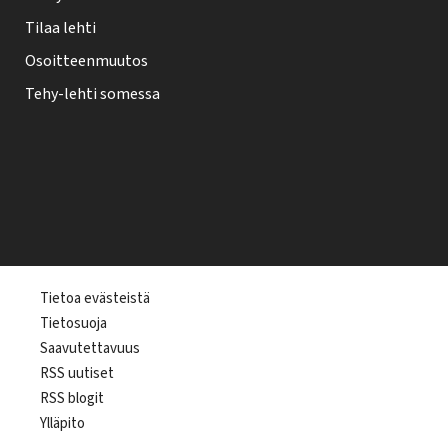
Tilaa lehti
Osoitteenmuutos
Tehy-lehti somessa
T
Tietoa evästeistä
Tietosuoja
e
Saavutettavuus
h
RSS uutiset
y
RSS blogit
-
Ylläpito
l