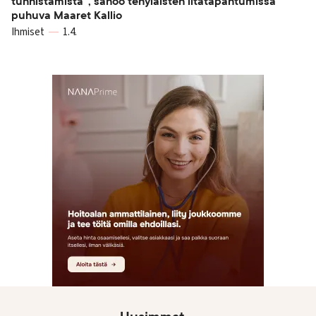
tunnistamista”, sanoo tehyläisten iltatapahtumissa
puhuva Maaret Kallio
Ihmiset
1.4.