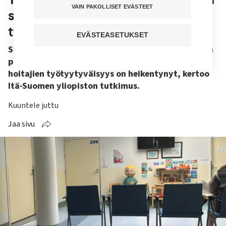
VAIN PAKOLLISET EVÄSTEET
sairaaloihin, mutta hoitajien
työtyytyväisyys on laskenut
EVÄSTEASETUKSET
Suomalaiset sairaalat ovat potilastyytyväisyyden
perusteella entistä vetovoimaisempia, mutta
hoitajien työtyytyväisyys on heikentynyt, kertoo
Itä-Suomen yliopiston tutkimus.
Kuuntele juttu
Jaa sivu