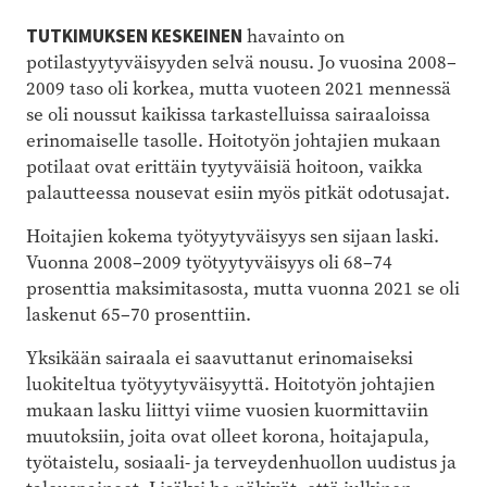
TUTKIMUKSEN KESKEINEN
havainto on
potilastyytyväisyyden selvä nousu. Jo vuosina 2008–
2009 taso oli korkea, mutta vuoteen 2021 mennessä
se oli noussut kaikissa tarkastelluissa sairaaloissa
erinomaiselle tasolle. Hoitotyön johtajien mukaan
potilaat ovat erittäin tyytyväisiä hoitoon, vaikka
palautteessa nousevat esiin myös pitkät odotusajat.
Hoitajien kokema työtyytyväisyys sen sijaan laski.
Vuonna 2008–2009 työtyytyväisyys oli 68–74
prosenttia maksimitasosta, mutta vuonna 2021 se oli
laskenut 65–70 prosenttiin.
Yksikään sairaala ei saavuttanut erinomaiseksi
luokiteltua työtyytyväisyyttä. Hoitotyön johtajien
mukaan lasku liittyi viime vuosien kuormittaviin
muutoksiin, joita ovat olleet korona, hoitajapula,
työtaistelu, sosiaali- ja terveydenhuollon uudistus ja