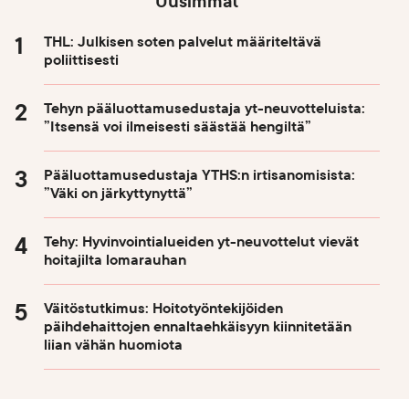
Uusimmat
THL: Julkisen soten palvelut määriteltävä
poliittisesti
Tehyn pääluottamusedustaja yt-neuvotteluista:
”Itsensä voi ilmeisesti säästää hengiltä”
Pääluottamusedustaja YTHS:n irtisanomisista:
”Väki on järkyttynyttä”
Tehy: Hyvinvointialueiden yt-neuvottelut vievät
hoitajilta lomarauhan
Väitöstutkimus: Hoitotyöntekijöiden
päihdehaittojen ennaltaehkäisyyn kiinnitetään
liian vähän huomiota