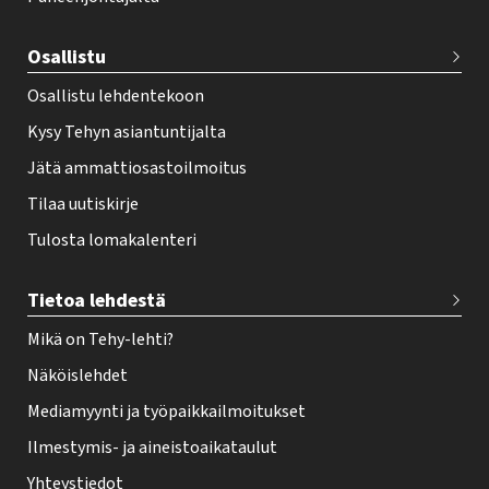
t
e
Osallistu
r
Osallistu lehdentekoon
Kysy Tehyn asiantuntijalta
Jätä ammattiosastoilmoitus
Tilaa uutiskirje
Tulosta lomakalenteri
Tietoa lehdestä
Mikä on Tehy-lehti?
Näköislehdet
Mediamyynti ja työpaikkailmoitukset
Ilmestymis- ja aineistoaikataulut
Yhteystiedot