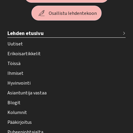
Osallistu lehdentekoon
T
Lehden etusivu
e
h
Uutiset
y
Erikoisartikkelit
-
Töissä
l
Ihmiset
e
Hyvinvointi
h
Asiantuntija vastaa
t
i
Blogit
f
Kolumnit
o
Pääkirjoitus
o
Puheenjohtajalta