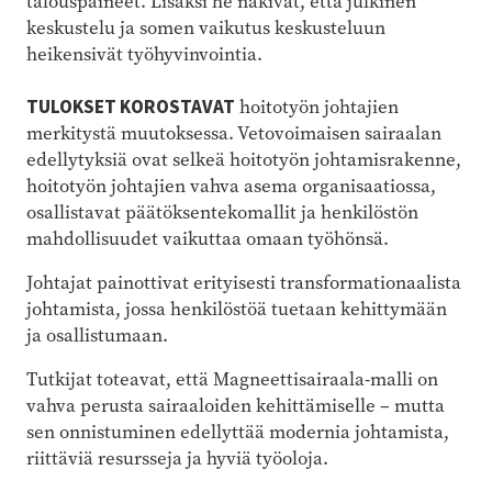
talouspaineet. Lisäksi he näkivät, että julkinen
keskustelu ja somen vaikutus keskusteluun
heikensivät työhyvinvointia.
TULOKSET KOROSTAVAT
hoitotyön johtajien
merkitystä muutoksessa. Vetovoimaisen sairaalan
edellytyksiä ovat selkeä hoitotyön johtamisrakenne,
hoitotyön johtajien vahva asema organisaatiossa,
osallistavat päätöksentekomallit ja henkilöstön
mahdollisuudet vaikuttaa omaan työhönsä.
Johtajat painottivat erityisesti transformationaalista
johtamista, jossa henkilöstöä tuetaan kehittymään
ja osallistumaan.
Tutkijat toteavat, että Magneettisairaala-malli on
vahva perusta sairaaloiden kehittämiselle – mutta
sen onnistuminen edellyttää modernia johtamista,
riittäviä resursseja ja hyviä työoloja.