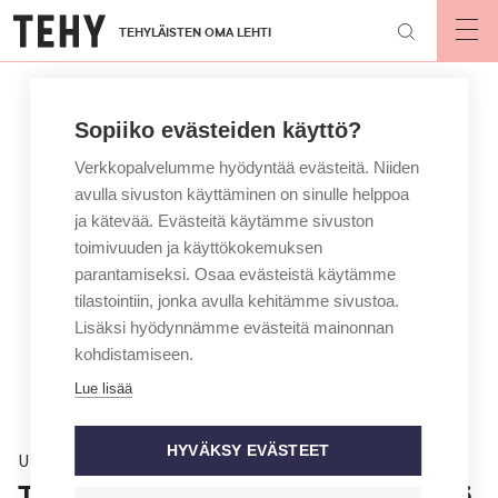
Hyppää
TEHYLÄISTEN OMA LEHTI
pääsisältöön
Op
mai
nav
Sopiiko evästeiden käyttö?
Verkkopalvelumme hyödyntää evästeitä. Niiden
avulla sivuston käyttäminen on sinulle helppoa
ja kätevää. Evästeitä käytämme sivuston
toimivuuden ja käyttökokemuksen
parantamiseksi. Osaa evästeistä käytämme
tilastointiin, jonka avulla kehitämme sivustoa.
Lisäksi hyödynnämme evästeitä mainonnan
kohdistamiseen.
Lue lisää
HYVÄKSY EVÄSTEET
Uutinen
Tutkimus: Potilaat ovat tyytyväisiä