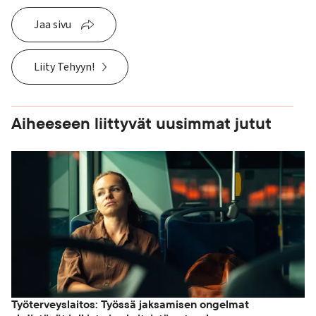
Jaa sivu
Liity Tehyyn!
Aiheeseen liittyvät uusimmat jutut
Työterveyslaitos: Työssä jaksamisen ongelmat