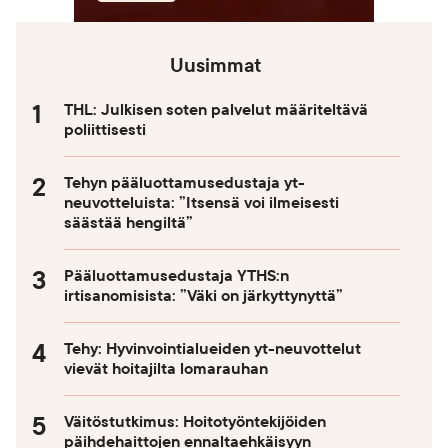
Uusimmat
THL: Julkisen soten palvelut määriteltävä
poliittisesti
Tehyn pääluottamusedustaja yt-
neuvotteluista: ”Itsensä voi ilmeisesti
säästää hengiltä”
Pääluottamusedustaja YTHS:n
irtisanomisista: ”Väki on järkyttynyttä”
Tehy: Hyvinvointialueiden yt-neuvottelut
vievät hoitajilta lomarauhan
Väitöstutkimus: Hoitotyöntekijöiden
päihdehaittojen ennaltaehkäisyyn