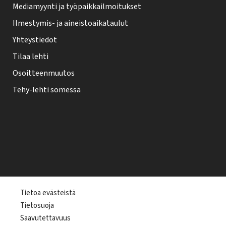
Mediamyynti ja työpaikkailmoitukset
Ilmestymis- ja aineistoaikataulut
Yhteystiedot
Tilaa lehti
Osoitteenmuutos
Tehy-lehti somessa
T
Tietoa evästeistä
Tietosuoja
e
Saavutettavuus
h