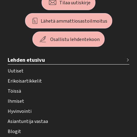
Tilaa uutiskirje
Lähetä ammattiosastoilmoitus
Osallistu lehdentekoon
T
Lehden etusivu
e
h
Uutiset
y
Erikoisartikkelit
-
Töissä
l
Ihmiset
e
Hyvinvointi
h
Asiantuntija vastaa
t
i
Blogit