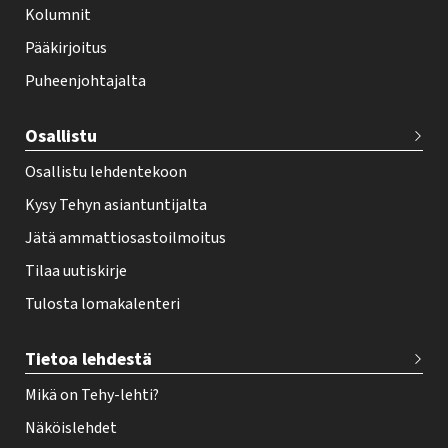
f
Kolumnit
o
Pääkirjoitus
o
Puheenjohtajalta
t
e
Osallistu
r
Osallistu lehdentekoon
Kysy Tehyn asiantuntijalta
Jätä ammattiosastoilmoitus
Tilaa uutiskirje
Tulosta lomakalenteri
Tietoa lehdestä
Mikä on Tehy-lehti?
Näköislehdet