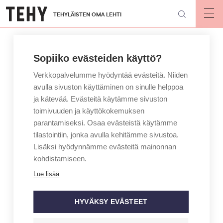
Hyppää
TEHYLÄISTEN OMA LEHTI
pääsisältöön
Op
mai
nav
Sopiiko evästeiden käyttö?
Verkkopalvelumme hyödyntää evästeitä. Niiden
avulla sivuston käyttäminen on sinulle helppoa
ja kätevää. Evästeitä käytämme sivuston
toimivuuden ja käyttökokemuksen
parantamiseksi. Osaa evästeistä käytämme
tilastointiin, jonka avulla kehitämme sivustoa.
Lisäksi hyödynnämme evästeitä mainonnan
kohdistamiseen.
Lue lisää
HYVÄKSY EVÄSTEET
KIRJOITTAJA
MAINIO – JAN HOLMBERG
Rohkeus