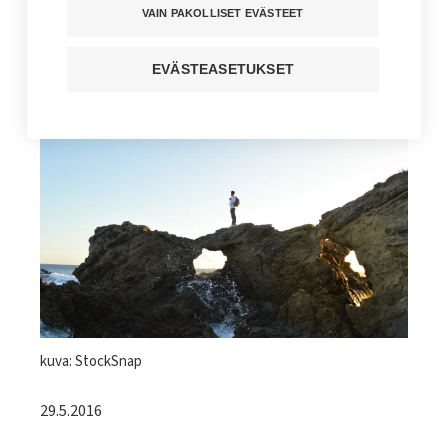
VAIN PAKOLLISET EVÄSTEET
Kuuntele juttu
EVÄSTEASETUKSET
Jaa sivu
Kuvateksti
kuva: StockSnap
29.5.2016