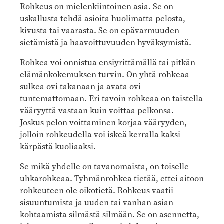
Rohkeus on mielenkiintoinen asia. Se on
uskallusta tehdä asioita huolimatta pelosta,
kivusta tai vaarasta. Se on epävarmuuden
sietämistä ja haavoittuvuuden hyväksymistä.
Rohkea voi onnistua ensiyrittämällä tai pitkän
elämänkokemuksen turvin. On yhtä rohkeaa
sulkea ovi takanaan ja avata ovi
tuntemattomaan. Eri tavoin rohkeaa on taistella
vääryyttä vastaan kuin voittaa pelkonsa.
Joskus pelon voittaminen korjaa vääryyden,
jolloin rohkeudella voi iskeä kerralla kaksi
kärpästä kuoliaaksi.
Se mikä yhdelle on tavanomaista, on toiselle
uhkarohkeaa. Tyhmänrohkea tietää, ettei aitoon
rohkeuteen ole oikotietä. Rohkeus vaatii
sisuuntumista ja uuden tai vanhan asian
kohtaamista silmästä silmään. Se on asennetta,