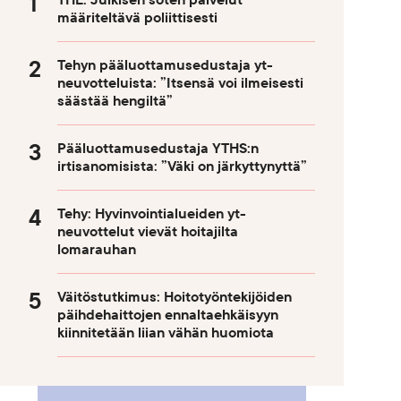
THL: Julkisen soten palvelut
määriteltävä poliittisesti
Tehyn pääluottamusedustaja yt-
neuvotteluista: ”Itsensä voi ilmeisesti
säästää hengiltä”
Pääluottamusedustaja YTHS:n
irtisanomisista: ”Väki on järkyttynyttä”
Tehy: Hyvinvointialueiden yt-
neuvottelut vievät hoitajilta
lomarauhan
Väitöstutkimus: Hoitotyöntekijöiden
päihdehaittojen ennaltaehkäisyyn
kiinnitetään liian vähän huomiota