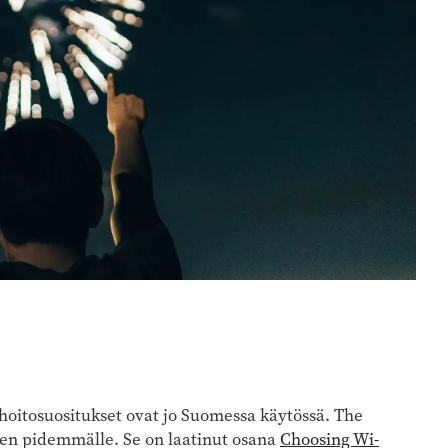
hoitosuositukset ovat jo Suomessa käytössä. The
en pidemmälle. Se on laatinut osana
Choosing Wi­