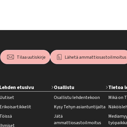
Tilaa uutiskirje
Lähetä ammattiosastoilmoitus
T
Lehden etusivu
Osallistu
Tietoa 
e
Uutiset
Osallistu lehdentekoon
Mikä on T
h
Erikoisartikkelit
Kysy Tehyn asiantuntijalta
Näköisle
y
Töissä
Jätä
Mediamyy
-
ammattiosastoilmoitus
työpaikk
Ihmiset