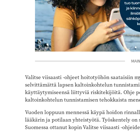
MAI
Valitse viisaasti -ohjeet hoitotyöhön saataisiin 
selvittämättä lapsen kaltoinkohtelun tunnistami
käyttäytymiseensä liittyviä riskitekijöitä. Ohje
kaltoinkohtelun tunnistamisen tehokkaista mene
Vuoden loppuun mennessä käypä hoidon rinnalle
lääkärin ja potilaan yhteistyötä. Työskentely on
Suomessa ottanut kopin Valitse viisaasti -ohjeid