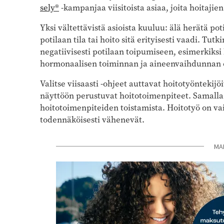
sely®
-kampanjaa viisitoista asiaa, joita hoitajien
Yksi vältettävistä asioista kuuluu: älä herätä poti
potilaan tila tai hoito sitä erityisesti vaadi. Tu
negatiivisesti potilaan toipumiseen, esimerkiks
hormonaalisen toiminnan ja aineenvaihdunnan o
Valitse viisaasti -ohjeet auttavat hoitotyöntekijö
näyttöön perustuvat hoitotoimenpiteet. Samalla 
hoitotoimenpiteiden toistamista. Hoitotyö on vai
todennäköisesti vähenevät.
MA