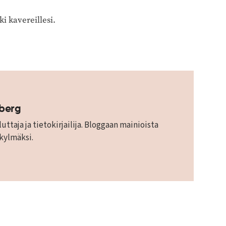
ki kavereillesi.
mberg
uttaja ja tietokirjailija. Bloggaan mainioista
 kylmäksi.