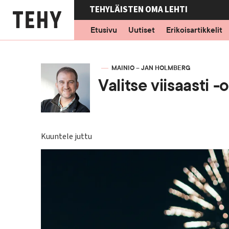
Hyppää
TEHYLÄISTEN OMA LEHTI
pääsisältöön
Etusivu
Uutiset
Erikoisartikkelit
KIRJOITTAJA
MAINIO – JAN HOLMBERG
Valitse viisaasti -
Kuuntele juttu