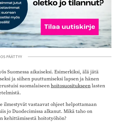
NOS PÄÄTTYY
myös Suomessa aikaiseksi. Esimerkiksi, älä jätä
seksi ja siihen puuttumiseksi lapsen ja hänen
 perustuisi suomalaiseen
hoitosuositukseen
lasten
telmistä.
 ilmestyvät vastaavat ohjeet helpottamaan
 siis jo Duodecimissa alkanut. Mikä taho on
en kehittämisestä hoitotyöhön?