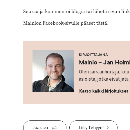
Seuraa ja kommentoi blogia tai lähetä sivun link
Mainion Facebook-sivulle pääset
tästä
.
KIRJOITTAJANA
Mainio – Jan Hol
Olen sairaanhoitaja, koul
asioista, jotka eivät jätä
Katso kaikki kirjoitukset
Jaa sivu
Liity Tehyyn!