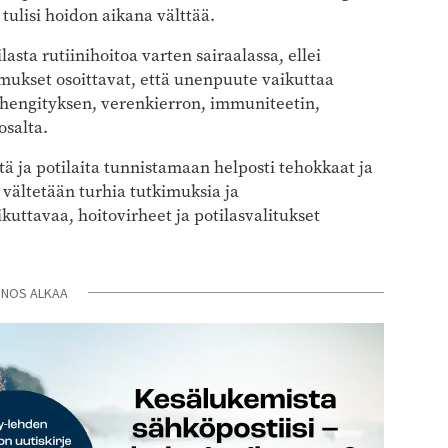
 tulisi hoidon aikana välttää.
lasta rutiinihoitoa varten sairaalassa, ellei
tkimukset osoittavat, että unenpuute vaikuttaa
i hengityksen, verenkierron, immuniteetin,
salta.
itä ja potilaita tunnistamaan helposti tehokkaat ja
vältetään turhia tutkimuksia ja
kuttavaa, hoitovirheet ja potilasvalitukset
INOS ALKAA