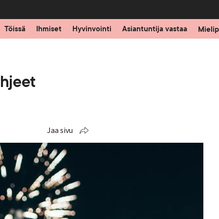
Töissä
Ihmiset
Hyvinvointi
Asiantuntija vastaa
Mielip
ohjeet
Jaa sivu