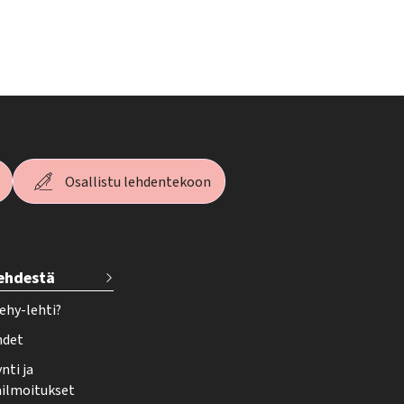
Osallistu lehdentekoon
lehdestä
ehy-lehti?
hdet
nti ja
ailmoitukset