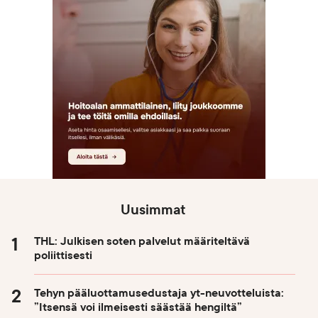
Uusimmat
THL: Julkisen soten palvelut määriteltävä
poliittisesti
Tehyn pääluottamusedustaja yt-neuvotteluista:
”Itsensä voi ilmeisesti säästää hengiltä”