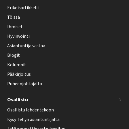
y
Erikoisartikkelit
-
Töissä
l
Ihmiset
e
Hyvinvointi
h
Asiantuntija vastaa
t
i
Blogit
f
Kolumnit
o
Pääkirjoitus
o
Puheenjohtajalta
t
e
Osallistu
r
Osallistu lehdentekoon
Kysy Tehyn asiantuntijalta