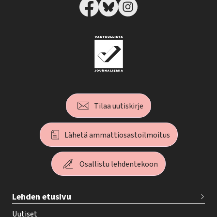
Tilaa uutiskirje
Lähetä ammattiosastoilmoitus
Osallistu lehdentekoon
T
Lehden etusivu
e
h
Uutiset