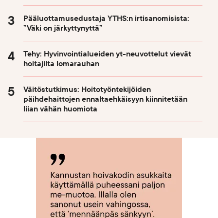
Pääluottamusedustaja YTHS:n irtisanomisista:
”Väki on järkyttynyttä”
Tehy: Hyvinvointialueiden yt-neuvottelut vievät
hoitajilta lomarauhan
Väitöstutkimus: Hoitotyöntekijöiden
päihdehaittojen ennaltaehkäisyyn kiinnitetään
liian vähän huomiota