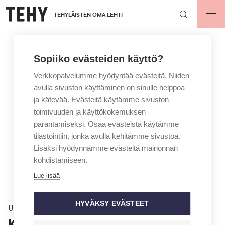
Hyppää
TEHYLÄISTEN OMA LEHTI
pääsisältöön
Op
mai
nav
Sopiiko evästeiden käyttö?
Verkkopalvelumme hyödyntää evästeitä. Niiden
avulla sivuston käyttäminen on sinulle helppoa
ja kätevää. Evästeitä käytämme sivuston
toimivuuden ja käyttökokemuksen
parantamiseksi. Osaa evästeistä käytämme
tilastointiin, jonka avulla kehitämme sivustoa.
Lisäksi hyödynnämme evästeitä mainonnan
kohdistamiseen.
Lue lisää
HYVÄKSY EVÄSTEET
Uutinen
Kunta- ja hyvinvointialan