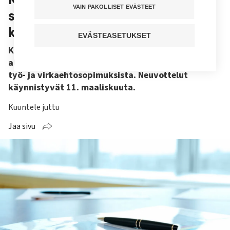
VAIN PAKOLLISET EVÄSTEET
sopimusneuvottelut alkavat ensi
kuussa
EVÄSTEASETUKSET
Kunta- ja hyvinvointialan sopijaosapuolet
aloittavat neuvottelut uusista julkisen sektorin
työ- ja virkaehtosopimuksista. Neuvottelut
käynnistyvät 11. maaliskuuta.
Kuuntele juttu
Jaa sivu