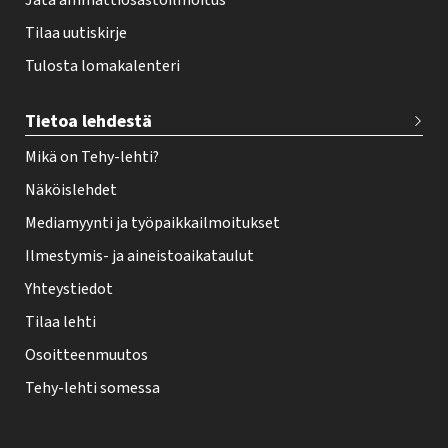
Jätä ammattiosastoilmoitus
Tilaa uutiskirje
Tulosta lomakalenteri
Tietoa lehdestä
Mikä on Tehy-lehti?
Näköislehdet
Mediamyynti ja työpaikkailmoitukset
Ilmestymis- ja aineistoaikataulut
Yhteystiedot
Tilaa lehti
Osoitteenmuutos
Tehy-lehti somessa