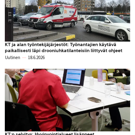
KT ja alan työntekijäjärjestöt: Työnantajien käytävä
paikallisesti läpi drooniuhkatilanteisiin liittyvät ohjeet
Uutinen
18.6.2026
KT:n selvitys: Hyvinvointialueet lisänneet