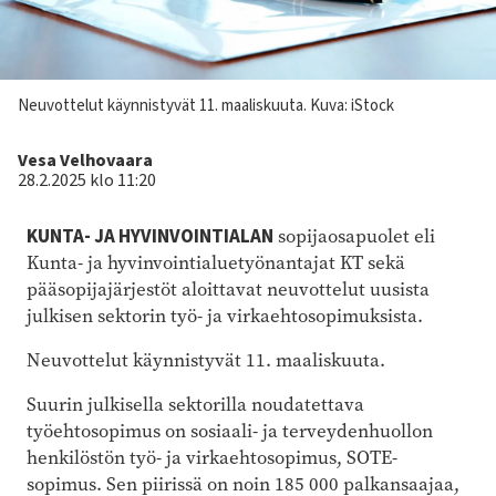
Kuvateksti
Neuvottelut käynnistyvät 11. maaliskuuta.
Kuva: iStock
Kirjoittaja
Vesa Velhovaara
28.2.2025 klo 11:20
KUNTA- JA HYVINVOINTIALAN
sopijaosapuolet eli
Kunta- ja hyvinvointialuetyönantajat KT sekä
pääsopijajärjestöt aloittavat neuvottelut uusista
julkisen sektorin työ- ja virkaehtosopimuksista.
Neuvottelut käynnistyvät 11. maaliskuuta.
Suurin julkisella sektorilla noudatettava
työehtosopimus on sosiaali- ja terveydenhuollon
henkilöstön työ- ja virkaehtosopimus, SOTE-
sopimus. Sen piirissä on noin 185 000 palkansaajaa,