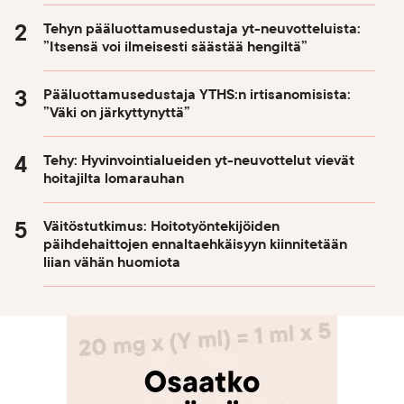
Tehyn pääluottamusedustaja yt-neuvotteluista:
”Itsensä voi ilmeisesti säästää hengiltä”
Pääluottamusedustaja YTHS:n irtisanomisista:
”Väki on järkyttynyttä”
Tehy: Hyvinvointialueiden yt-neuvottelut vievät
hoitajilta lomarauhan
Väitöstutkimus: Hoitotyöntekijöiden
päihdehaittojen ennaltaehkäisyyn kiinnitetään
liian vähän huomiota