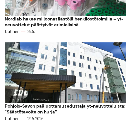
Nordlab hakee miljoonasäästöjä henkilöstötoimilla – yt-
neuvottelut päättyivät erimielisinä
Uutinen
29.5.
Pohjois-Savon pääluottamusedustaja yt-neuvotteluista:
”Säästötavoite on hurja"
Uutinen
29.5.2026