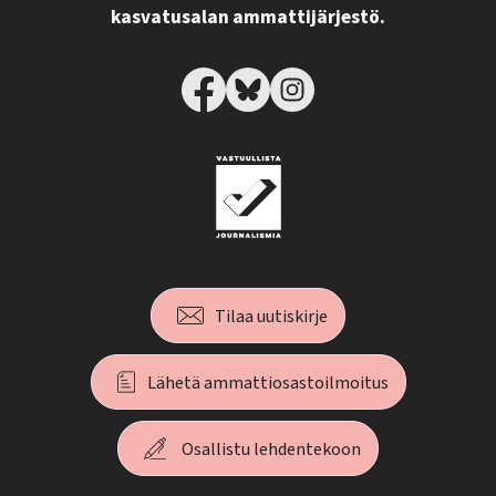
kasvatusalan ammattijärjestö.
Tilaa uutiskirje
Lähetä ammattiosastoilmoitus
Osallistu lehdentekoon