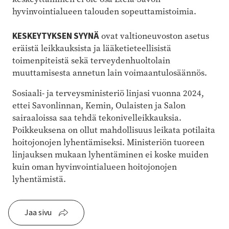
hyvinvointialueen talouden sopeuttamistoimia.
KESKEYTYKSEN SYYNÄ
ovat valtioneuvoston asetus
eräistä leikkauksista ja lääketieteellisistä
toimenpiteistä sekä terveydenhuoltolain
muuttamisesta annetun lain voimaantulosäännös.
Sosiaali- ja terveysministeriö linjasi vuonna 2024,
ettei Savonlinnan, Kemin, Oulaisten ja Salon
sairaaloissa saa tehdä tekonivelleikkauksia.
Poikkeuksena on ollut mahdollisuus leikata potilaita
hoitojonojen lyhentämiseksi. Ministeriön tuoreen
linjauksen mukaan lyhentäminen ei koske muiden
kuin oman hyvinvointialueen hoitojonojen
lyhentämistä.
Jaa sivu