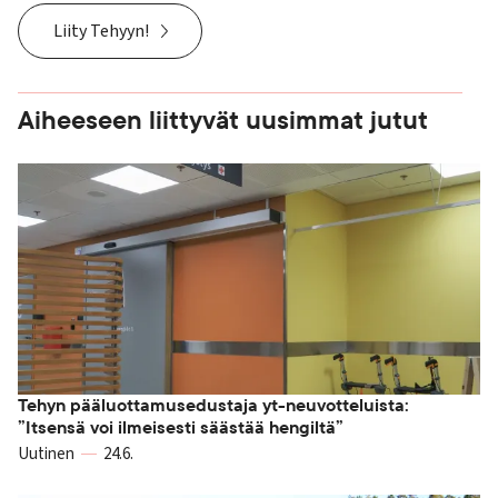
Liity Tehyyn!
Aiheeseen liittyvät uusimmat jutut
Tehyn pääluottamusedustaja yt-neuvotteluista:
”Itsensä voi ilmeisesti säästää hengiltä”
Uutinen
24.6.