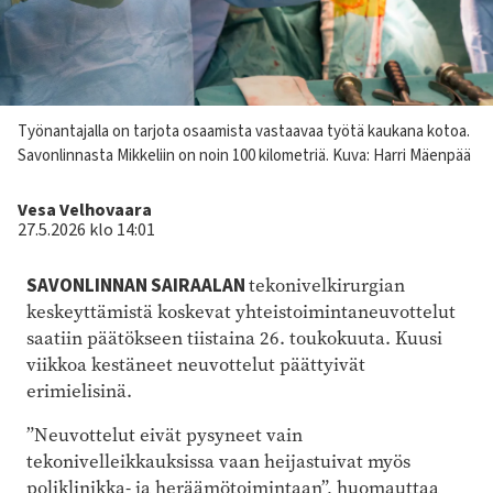
Kuvateksti
Työnantajalla on tarjota osaamista vastaavaa työtä kaukana kotoa.
Savonlinnasta Mikkeliin on noin 100 kilometriä.
Kuva: Harri Mäenpää
Kirjoittaja
Vesa Velhovaara
27.5.2026 klo 14:01
SAVONLINNAN SAIRAALAN
tekonivelkirurgian
keskeyttämistä koskevat yhteistoimintaneuvottelut
saatiin päätökseen tiistaina 26. toukokuuta. Kuusi
viikkoa kestäneet neuvottelut päättyivät
erimielisinä.
”Neuvottelut eivät pysyneet vain
tekonivelleikkauksissa vaan heijastuivat myös
poliklinikka- ja heräämötoimintaan”, huomauttaa