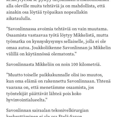
alla oleville muita tehtäviä ja on mahdollista, että
ainakin osa löytää työpaikan nopeallakin
aikataululla.
”Savonlinnassa avoimia tehtäviä on vain muutama.
Osaamista vastaavaa työtä löytyy Mikkelistä, mutta
työmatka on kynnyskysymys sellaiselle, jolla ei ole
omaa autoa. Joukkoliikenne Savonlinnan ja Mikkelin
välillä on käytännössä olematonta.”
Savonlinnasta Mikkeliin on noin 100 kilometriä.
”Muutto toiselle paikkakunnalle olisi iso muutos,
kun oma elämä on rakennettu Savonlinnaan. Yhtenä
vaarana on, että menetämme osaamista, jos
työntekijät päättävät lähteä pois koko
hyvinvointialueelta.”
Savonlinnan sairaalan tekonivelkirurgian
keskeyttäminen ei ole osa Etelä-Savon