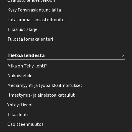
Osallistu lehdentekoon
Kysy Tehyn asiantuntijalta
Jätä ammattiosastoilmoitus
Tilaa uutiskirje
Tulosta lomakalenteri
Tietoa lehdestä
Mikä on Tehy-lehti?
Näköislehdet
Mediamyynti ja työpaikkailmoitukset
Ilmestymis- ja aineistoaikataulut
Yhteystiedot
Tilaa lehti
Osoitteenmuutos