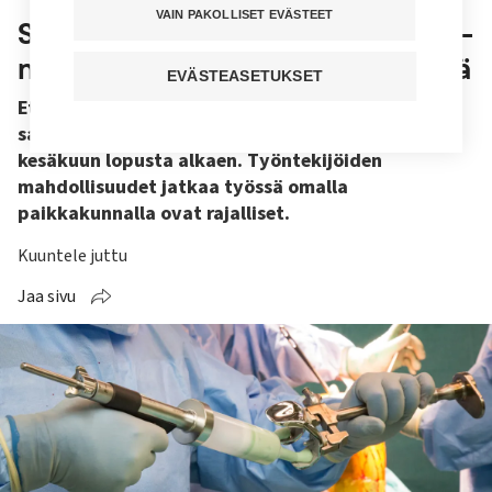
VAIN PAKOLLISET EVÄSTEET
Savonlinnan tekonivelkirurgian yt-
neuvottelut päättyivät erimielisinä
EVÄSTEASETUKSET
Etelä-Savon hyvinvointialue esittää Savonlinnan
sairaalan tekonivelkirurgian keskeyttämistä
kesäkuun lopusta alkaen. Työntekijöiden
mahdollisuudet jatkaa työssä omalla
paikkakunnalla ovat rajalliset.
Kuuntele juttu
Jaa sivu