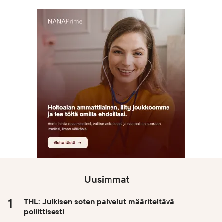
Uusimmat
THL: Julkisen soten palvelut määriteltävä
poliittisesti