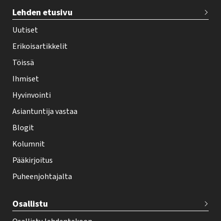
T
Lehden etusivu
e
h
Uutiset
y
Erikoisartikkelit
-
Töissä
l
Ihmiset
e
Hyvinvointi
h
Asiantuntija vastaa
t
i
Blogit
f
Kolumnit
o
Pääkirjoitus
o
Puheenjohtajalta
t
e
Osallistu
r