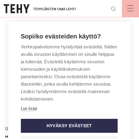
Hyppää
TEHYLÄISTEN OMA LEHTI
pääsisältöön
Op
mai
nav
Sopiiko evästeiden käyttö?
Verkkopalvelumme hyödyntää evästeitä. Niiden
avulla sivuston käyttäminen on sinulle helppoa
ja kätevää. Evästeitä käytämme sivuston
toimivuuden ja käyttökokemuksen
parantamiseksi. Osaa evästeistä käytämme
tilastointiin, jonka avulla kehitämme sivustoa.
Lisäksi hyödynnämme evästeitä mainonnan
kohdistamiseen.
Lue lisää
HYVÄKSY EVÄSTEET
Uutinen
“Vaarana on osaajien menetys” –