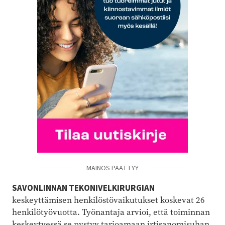
MAINOS PÄÄTTYY
SAVONLINNAN TEKONIVELKIRURGIAN
keskeyttämisen henkilöstövaikutukset koskevat 26
henkilötyövuotta. Työnantaja arvioi, että toiminnan
keskeytyessä se pystyy tarjoamaan irtisanomisuhan