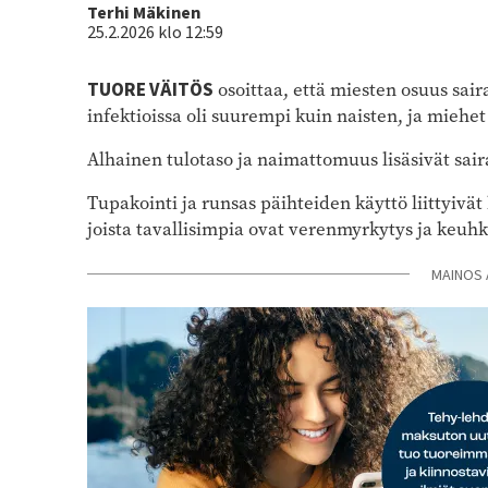
Kirjoittaja
Terhi Mäkinen
25.2.2026 klo 12:59
TUORE VÄITÖS
osoittaa, että miesten osuus sai
infektioissa oli suurempi kuin naisten, ja miehe
Alhainen tulotaso ja naimattomuus lisäsivät saira
Tupakointi ja runsas päihteiden käyttö liittyiv
joista tavallisimpia ovat verenmyrkytys ja keu
MAINOS 