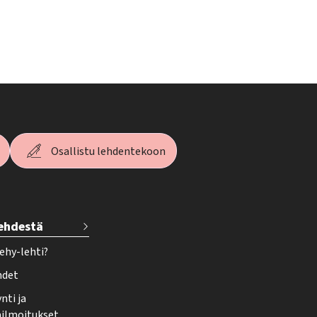
Osallistu lehdentekoon
lehdestä
ehy-lehti?
hdet
nti ja
ailmoitukset