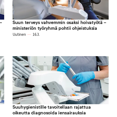
–
Suun terveys vahvemmin osaksi hoivatyötä –
ministeriön työryhmä pohtii ohjeistuksia
Uutinen
16.3.
Suuhygienistille tavoitellaan rajattua
oikeutta diagnosoida iensairauksia