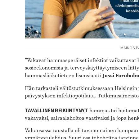
MAINOS P
”Vakavat hammasperäiset infektiot vaikuttavat 
sosioekonomisia ja terveyskäyttäytymiseen liittyv
Jussi Furuhol
hammaslääketieteen lisensiaatti
Hän
tarkasteli väitöstutkimuksessaan Helsingin y
päivystyksen infektiopotilaita. Tutkimusaineistos
TAVALLINEN REIKIINTYNYT
hammas tai hoitamat
vakavaksi, sairaalahoitoa vaativaksi ja jopa hen
Valtaosassa taustalla oli tavanomainen hampaan
ympärystulehdus. Suuri osa tehohoitoa tarvinneis