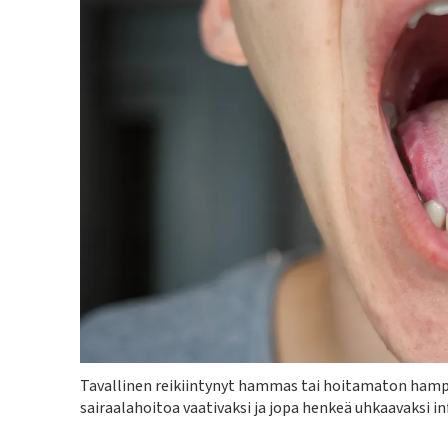
Kuvateksti
Tavallinen reikiintynyt hammas tai hoitamaton hampa
sairaalahoitoa vaativaksi ja jopa henkeä uhkaavaksi in