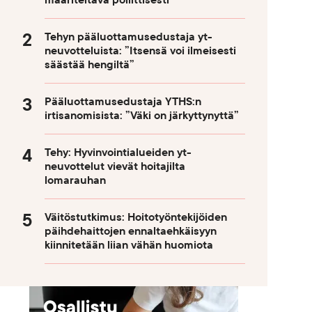
määriteltävä poliittisesti
Tehyn pääluottamusedustaja yt-
neuvotteluista: ”Itsensä voi ilmeisesti
säästää hengiltä”
Pääluottamusedustaja YTHS:n
irtisanomisista: ”Väki on järkyttynyttä”
Tehy: Hyvinvointialueiden yt-
neuvottelut vievät hoitajilta
lomarauhan
Väitöstutkimus: Hoitotyöntekijöiden
päihdehaittojen ennaltaehkäisyyn
kiinnitetään liian vähän huomiota