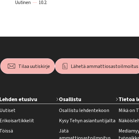
Uutinen
10.2.
Tilaa uutiskirje
Lähetä ammattiosastoilmoitus
T
Lehden etusivu
Osallistu
Tietoa 
e
Uutiset
Osallistu lehdentekoon
Mikä on T
h
Erikoisartikkelit
Kysy Tehyn asiantuntijalta
Näköisle
y
Töissä
Jätä
Mediamyy
-
ammattiosastoilmoitus
työpaikk