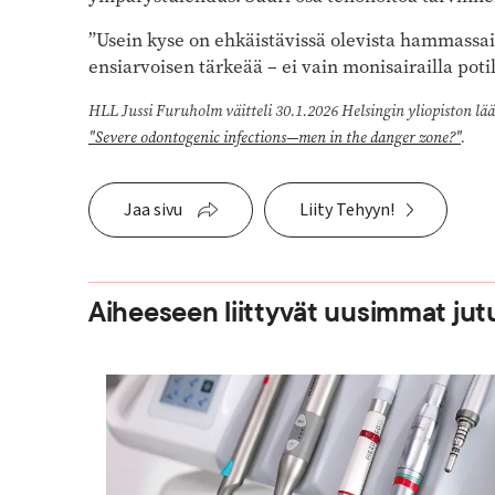
”Usein kyse on ehkäistävissä olevista hammassair
ensiarvoisen tärkeää – ei vain monisairailla pot
HLL Jussi Furuholm väitteli 30.1.2026 Helsingin yliopiston lääk
"Severe odontogenic infections—men in the danger zone?"
.
Jaa sivu
Liity Tehyyn!
Aiheeseen liittyvät uusimmat jut