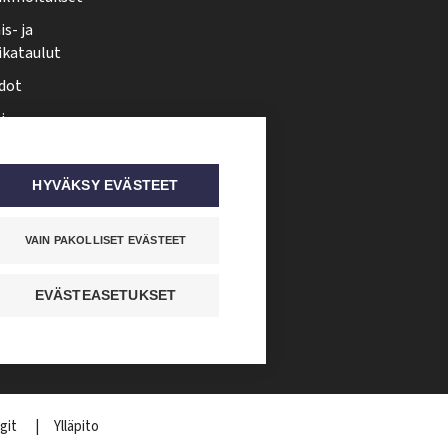
s- ja
ikataulut
dot
i
nmuutos
ti somessa
HYVÄKSY EVÄSTEET
VAIN PAKOLLISET EVÄSTEET
EVÄSTEASETUKSET
git
Ylläpito