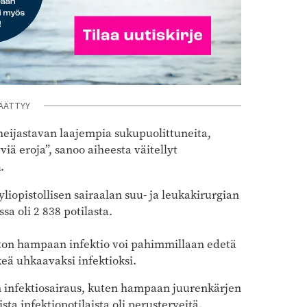
ÄÄTTYY
heijastavan laajempia sukupuolittuneita,
iä eroja”, sanoo aiheesta väitellyt
m
.
liopistollisen sairaalan suu- ja leukakirurgian
sa oli 2 838 potilasta.
on hampaan infektio voi pahimmillaan edetä
keä uhkaavaksi infektioksi.
 infektiosairaus, kuten hampaan juurenkärjen
ta infektiopotilaista oli perusterveitä.