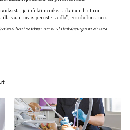
auksista, ja infektion oikea-aikainen hoito on
ilailla vaan myös perusterveillä”, Furuholm sanoo.
etieteellisessä tiedekunnassa suu- ja leukakirurgisesta aiheesta
ut