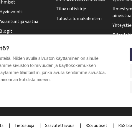
Ihmiset
l
Tilaa uutiskirje
Ilmestymi
Hyvinvointi
e
aineistoa
Tulosta lomakalenteri
Asiantuntija vastaa
h
Yhteystie
Blogit
t
Tilaa leht
Kolumnit
i
Osoittee
ttö?
Pääkirjoitus
f
Tehy-leh
itä. Niiden avulla sivuston käyttäminen on sinulle
o
Puheenjohtajalta
ytämme sivuston toimivuuden ja käyttökokemuksen
o
äytämme tilastointiin, jonka avulla kehitämme sivustoa.
t
ainonnan kohdistamiseen.
e
r
stä
Tietosuoja
Saavutettavuus
RSS uutiset
RSS blo