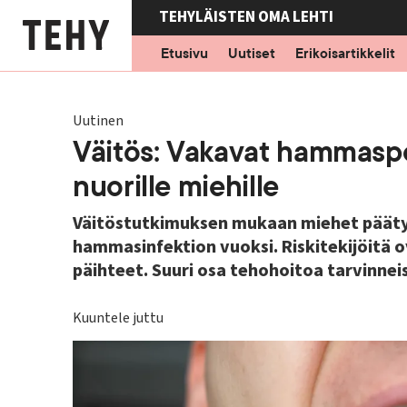
Hyppää
TEHYLÄISTEN OMA LEHTI
pääsisältöön
Etusivu
Uutiset
Erikoisartikkelit
Uutinen
Väitös: Vakavat hammaspe
nuorille miehille
Väitöstutkimuksen mukaan miehet pääty
hammasinfektion vuoksi. Riskitekijöitä 
päihteet. Suuri osa tehohoitoa tarvinneis
Kuuntele juttu