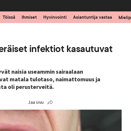
Töissä
Ihmiset
Hyvinvointi
Asiantuntija vastaa
Mielip
räiset infektiot kasautuvat
vät naisia useammin sairaalaan
ovat matala tulotaso, naimattomuus ja
ta oli perusterveitä.
Jaa sivu