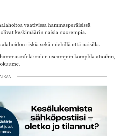
raalahoitoa vaativissa hammasperäisissä
t olivat keskimäärin naisia nuorempia.
alahoidon riskiä sekä miehillä että naisilla.
ät hammasinfektioiden useampiin komplikaatioihin,
hkokuume.
ALKAA