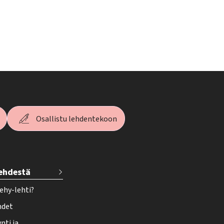
Osallistu lehdentekoon
lehdestä
ehy-lehti?
hdet
nti ja