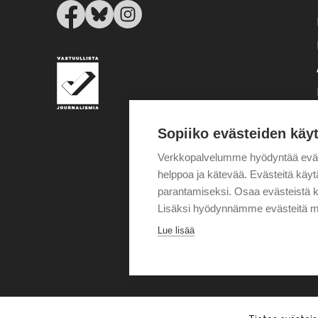
Sopiiko evästeiden käy
Verkkopalvelumme hyödyntää eväste
helppoa ja kätevää. Evästeitä kä
parantamiseksi. Osaa evästeistä k
Lisäksi hyödynnämme evästeitä m
Lue lisää