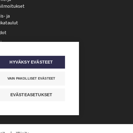
ailmoitukset
s- ja
ikataulut
dot
i
nmuutos
ti somessa
HYVÄKSY EVÄSTEET
VAIN PAKOLLISET EVÄSTEET
EVÄSTEASETUKSET