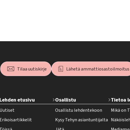
Tilaa uutiskirje
Lähetä ammattiosastoilmoitus
T
Lehden etusivu
Osallistu
Tietoa 
e
Uutiset
Osallistu lehdentekoon
Mikä on T
h
Erikoisartikkelit
Kysy Tehyn asiantuntijalta
Näköisle
y
Töissä
Jätä
Mediamyy