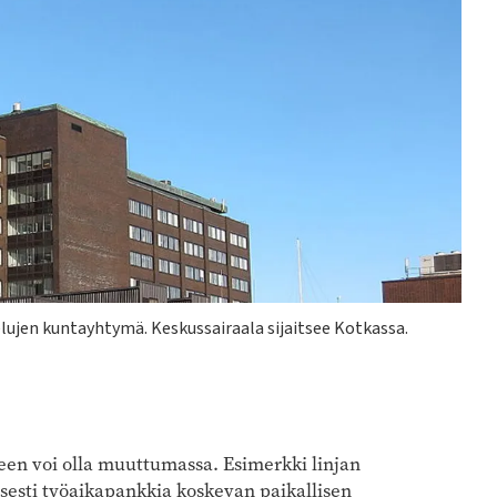
lujen kuntayhtymä. Keskussairaala sijaitsee Kotkassa.
seen voi olla muuttumassa. Esimerkki linjan
isesti työaikapankkia koskevan paikallisen