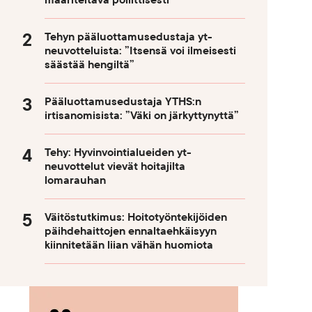
määriteltävä poliittisesti
Tehyn pääluottamusedustaja yt-
neuvotteluista: ”Itsensä voi ilmeisesti
säästää hengiltä”
Pääluottamusedustaja YTHS:n
irtisanomisista: ”Väki on järkyttynyttä”
Tehy: Hyvinvointialueiden yt-
neuvottelut vievät hoitajilta
lomarauhan
Väitöstutkimus: Hoitotyöntekijöiden
päihdehaittojen ennaltaehkäisyyn
kiinnitetään liian vähän huomiota