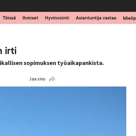
Töissä
Ihmiset
Hyvinvointi
Asiantuntija vastaa
Mielip
irti
ikallisen sopimuksen työaikapankista.
Jaa sivu