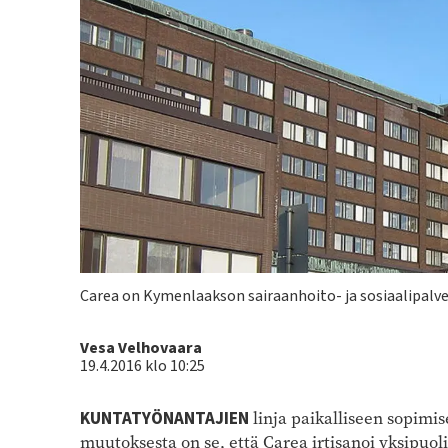
Kuvateksti
Carea on Kymenlaakson sairaanhoito- ja sosiaalipalve
Kirjoittaja
Vesa Velhovaara
19.4.2016 klo 10:25
KUNTATYÖNANTAJIEN
linja paikalliseen sopimi
muutoksesta on se, että Carea irtisanoi yksipuol