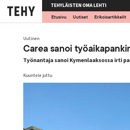
Hyppää
TEHYLÄISTEN OMA LEHTI
pääsisältöön
Etusivu
Uutiset
Erikoisartikkelit
Uutinen
Carea sanoi työaikapankin 
Työnantaja sanoi Kymenlaaksossa irti pa
Kuuntele juttu