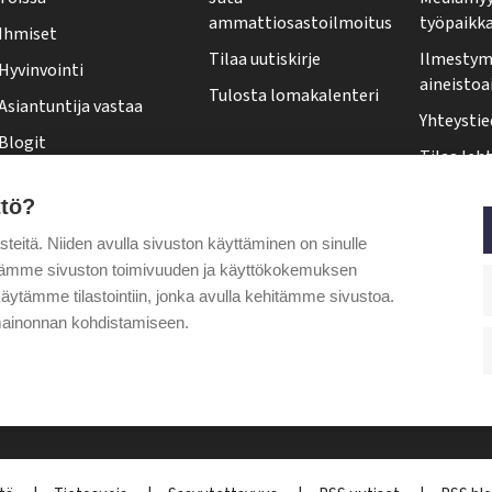
-
ammattiosastoilmoitus
työpaikk
Ihmiset
l
Tilaa uutiskirje
Ilmestymi
Hyvinvointi
e
aineistoa
Tulosta lomakalenteri
Asiantuntija vastaa
h
Yhteystie
Blogit
t
Tilaa leht
Kolumnit
i
Osoittee
ttö?
Pääkirjoitus
f
Tehy-leh
itä. Niiden avulla sivuston käyttäminen on sinulle
o
Puheenjohtajalta
ytämme sivuston toimivuuden ja käyttökokemuksen
o
äytämme tilastointiin, jonka avulla kehitämme sivustoa.
t
ainonnan kohdistamiseen.
e
r