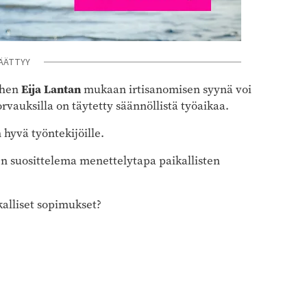
ÄÄTTYY
ehen
Eija Lantan
mukaan irtisanomisen syynä voi
orvauksilla on täytetty säännöllistä työaikaa.
 hyvä työntekijöille.
en suosittelema menettelytapa paikallisten
kalliset sopimukset?