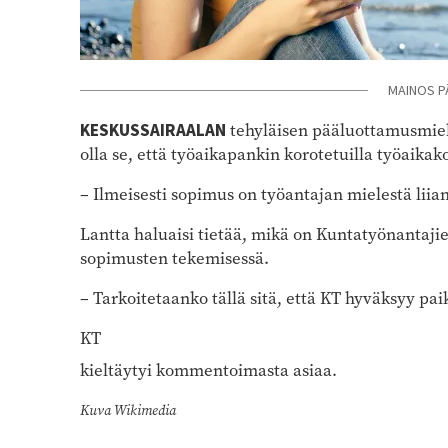
MAINOS P
KESKUSSAIRAALAN
tehyläisen pääluottamusmi
olla se, että työaikapankin korotetuilla työaikak
– Ilmeisesti sopimus on työantajan mielestä liian
Lantta haluaisi tietää, mikä on Kuntatyönantaji
sopimusten tekemisessä.
– Tarkoitetaanko tällä sitä, että KT hyväksyy pai
KT
kieltäytyi kommentoimasta asiaa.
Kuva Wikimedia