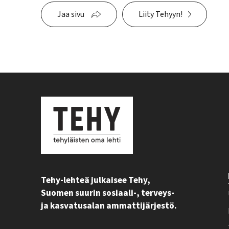
Jaa sivu
Liity Tehyyn!
Tehy-lehteä julkaisee Tehy,
Suomen suurin sosiaali-, terveys-
ja kasvatusalan ammattijärjestö.