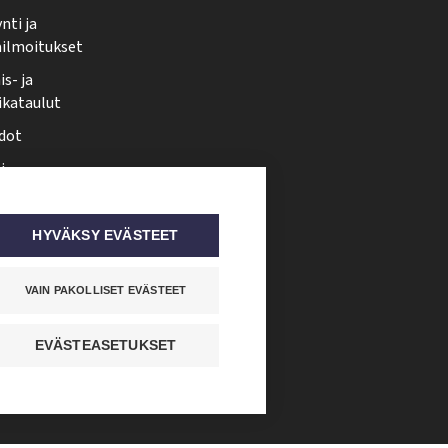
nti ja
ailmoitukset
s- ja
ikataulut
dot
i
nmuutos
ti somessa
HYVÄKSY EVÄSTEET
VAIN PAKOLLISET EVÄSTEET
EVÄSTEASETUKSET