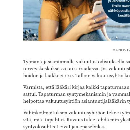
MAINOS P
Työnantajasi antamalla vakuutustodistuksella s
terveyskeskuksessa tai sairaalassa. Jos vakuutu
hoidon ja lääkkeet itse. Tällöin vakuutusyhtiö ko
Varmista, että lääkäri kirjaa kaikki tapaturmaan 
sattui. Tapaturman syntymekanismin ja vamma
helpottaa vakuutusyhtiön asiantuntijalääkärin t
Vahinkoilmoituksen vakuutusyhtiöön tekee työn
sitä, mitä tapahtui. Kuvaus tulee tehdä niin yks
syntyolosuhteet eivät jää epäselviksi.