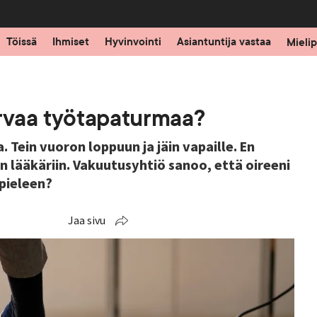
Töissä
Ihmiset
Hyvinvointi
Asiantuntija vastaa
Mielip
orvaa työtapaturmaa?
. Tein vuoron loppuun ja jäin vapaille. En
lääkäriin. Vakuutusyhtiö sanoo, että oireeni
pieleen?
Jaa sivu