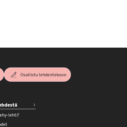
Osallistu lehdentekoon
lehdestä
ehy-lehti?
hdet