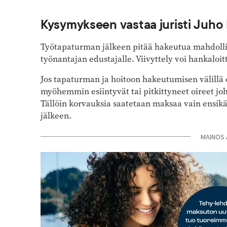
Kysymykseen vastaa juristi Juho
Työtapaturman jälkeen pitää hakeutua mahdollis
työnantajan edustajalle. Viivyttely voi hankaloit
Jos tapaturman ja hoitoon hakeutumisen välillä o
myöhemmin esiintyvät tai pitkittyneet oireet jo
Tällöin korvauksia saatetaan maksaa vain ensikä
jälkeen.
MAINOS 