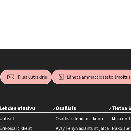
Tilaa uutiskirje
Lähetä ammattiosastoilmoitus
T
Lehden etusivu
Osallistu
Tietoa 
e
Uutiset
Osallistu lehdentekoon
Mikä on T
h
Erikoisartikkelit
Kysy Tehyn asiantuntijalta
Näköisle