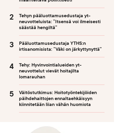
määriteltävä poliittisesti
Tehyn pääluottamusedustaja yt-
neuvotteluista: ”Itsensä voi ilmeisesti
säästää hengiltä”
Pääluottamusedustaja YTHS:n
irtisanomisista: ”Väki on järkyttynyttä”
Tehy: Hyvinvointialueiden yt-
neuvottelut vievät hoitajilta
lomarauhan
Väitöstutkimus: Hoitotyöntekijöiden
päihdehaittojen ennaltaehkäisyyn
kiinnitetään liian vähän huomiota