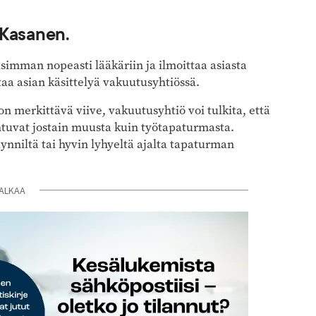
 Kasanen.
imman nopeasti lääkäriin ja ilmoittaa asiasta
taa asian käsittelyä vakuutusyhtiössä.
n merkittävä viive, vakuutusyhtiö voi tulkita, että
htuvat jostain muusta kuin työtapaturmasta.
ynniltä tai hyvin lyhyeltä ajalta tapaturman
ALKAA