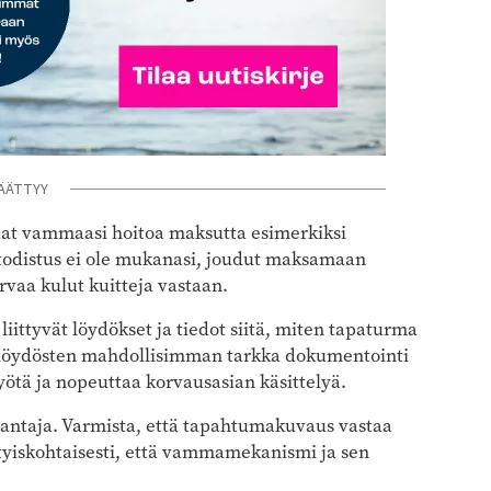
ÄÄTTYY
aat vammaasi hoitoa maksutta esimerkiksi
stodistus ei ole mukanasi, joudut maksamaan
rvaa kulut kuitteja vastaan.
liittyvät löydökset ja tiedot siitä, miten tapaturma
löydösten mahdollisimman tarkka dokumentointi
yötä ja nopeuttaa korvausasian käsittelyä.
antaja. Varmista, että tapahtumakuvaus vastaa
ityiskohtaisesti, että vammamekanismi ja sen