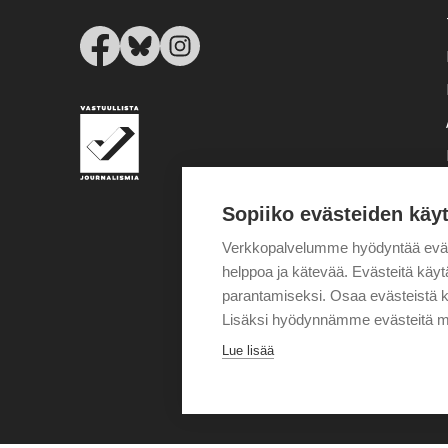
Sopiiko evästeiden käy
Verkkopalvelumme hyödyntää eväste
helppoa ja kätevää. Evästeitä kä
parantamiseksi. Osaa evästeistä k
Lisäksi hyödynnämme evästeitä m
Lue lisää