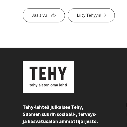
Jaa sivu
Liity Tehyyn!
Tehy-lehteä julkaisee Tehy,
Suomen suurin sosiaali-, terveys-
ja kasvatusalan ammattijärjestö.