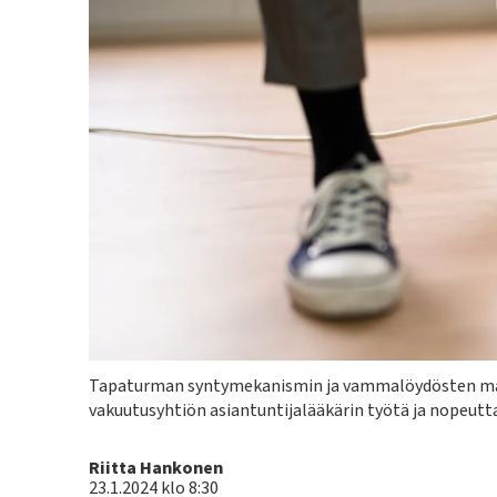
Kuvateksti
Tapaturman syntymekanismin ja vammalöydösten ma
vakuutusyhtiön asiantuntijalääkärin työtä ja nopeutt
Kirjoittaja
Riitta Hankonen
23.1.2024 klo 8:30