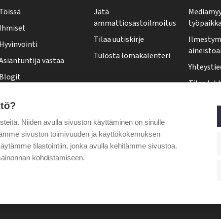
y
Töissä
Jätä
Mediamyy
-
ammattiosastoilmoitus
työpaikk
Ihmiset
l
Tilaa uutiskirje
Ilmestymi
Hyvinvointi
e
aineistoa
Tulosta lomakalenteri
Asiantuntija vastaa
h
Yhteystie
Blogit
t
Tilaa leht
Kolumnit
i
Osoittee
ttö?
Pääkirjoitus
f
Tehy-leh
itä. Niiden avulla sivuston käyttäminen on sinulle
o
Puheenjohtajalta
ytämme sivuston toimivuuden ja käyttökokemuksen
o
äytämme tilastointiin, jonka avulla kehitämme sivustoa.
t
ainonnan kohdistamiseen.
e
r