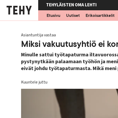
Hyppää
TEHYLÄISTEN OMA LEHTI
pääsisältöön
Etusivu
Uutiset
Erikoisartikkelit
Asiantuntija vastaa
Miksi vakuutusyhtiö ei k
Minulle sattui työtapaturma ilta­vuorossa
pystynytkään palaamaan työhön ja menin 
eivät johdu työtapaturmasta. Mikä meni 
Kuuntele juttu