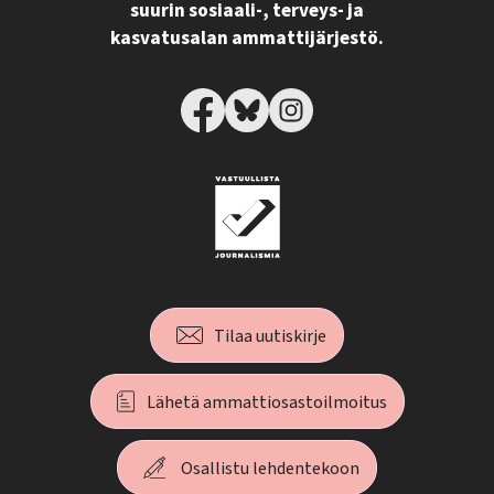
suurin sosiaali-, terveys- ja
kasvatusalan ammattijärjestö.
Tilaa uutiskirje
Lähetä ammattiosastoilmoitus
Osallistu lehdentekoon