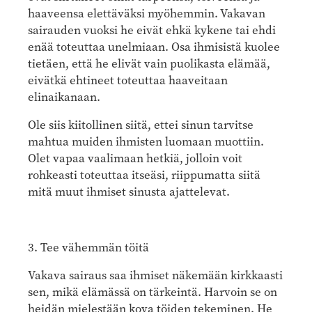
haaveensa elettäväksi myöhemmin. Vakavan
sairauden vuoksi he eivät ehkä kykene tai ehdi
enää toteuttaa unelmiaan. Osa ihmisistä kuolee
tietäen, että he elivät vain puolikasta elämää,
eivätkä ehtineet toteuttaa haaveitaan
elinaikanaan.
Ole siis kiitollinen siitä, ettei sinun tarvitse
mahtua muiden ihmisten luomaan muottiin.
Olet vapaa vaalimaan hetkiä, jolloin voit
rohkeasti toteuttaa itseäsi, riippumatta siitä
mitä muut ihmiset sinusta ajattelevat.
3. Tee vähemmän töitä
Vakava sairaus saa ihmiset näkemään kirkkaasti
sen, mikä elämässä on tärkeintä. Harvoin se on
heidän mielestään kova töiden tekeminen. He