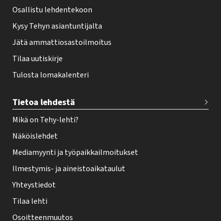
Osallistu lehdentekoon
Kysy Tehyn asiantuntijalta
Jätä ammattiosastoilmoitus
Tilaa uutiskirje
Tulosta lomakalenteri
Tietoa lehdestä
Mikä on Tehy-lehti?
Näköislehdet
Mediamyynti ja työpaikkailmoitukset
Ilmestymis- ja aineistoaikataulut
Yhteystiedot
Tilaa lehti
Osoitteenmuutos