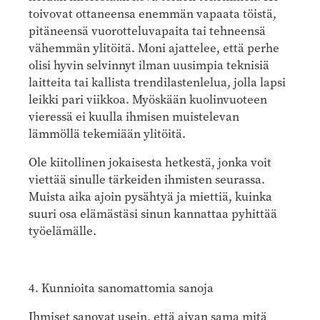
toivovat ottaneensa enemmän vapaata töistä,
pitäneensä vuorotteluvapaita tai tehneensä
vähemmän ylitöitä. Moni ajattelee, että perhe
olisi hyvin selvinnyt ilman uusimpia teknisiä
laitteita tai kallista trendilastenlelua, jolla lapsi
leikki pari viikkoa. Myöskään kuolinvuoteen
vieressä ei kuulla ihmisen muistelevan
lämmöllä tekemiään ylitöitä.
Ole kiitollinen jokaisesta hetkestä, jonka voit
viettää sinulle tärkeiden ihmisten seurassa.
Muista aika ajoin pysähtyä ja miettiä, kuinka
suuri osa elämästäsi sinun kannattaa pyhittää
työelämälle.
4. Kunnioita sanomattomia sanoja
Ihmiset sanovat usein, että aivan sama mitä