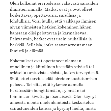
Olen kulkenut eri rooleissa vakavasti sairaiden
ihmisten rinnalla. Matkat ovat ja ovat olleet
koskettavia, opettavaisia, surullisia ja
lohdullisia. Voisi luulla, että vaikkapa ihmisen
aivan viimeisten hetkien kokeminen hänen
kanssaan olisi pelottavaa ja karmaisevaa.
Päinvastoin, hetket ovat usein rauhallisia ja
herkkiä. Sellaisia, jotka saavat arvostamaan
ihmistä ja elämää.
Kokemukset ovat opettaneet olemaan
onnellinen ja kiitollinen itsestään selvistä tai
arkiselta tuntuvista asioista, kuten terveydestä.
Siitä, ettei tarvitse elää oireiden uusiutumisen
pelossa. Tai siitä, että kykenee aamulla
herätessään hengittämään, syömään tai
toimimaan kivutta ja itsenäisesti. Olen käynyt
aiheesta monta mielenkiintoista keskustelua
sairastuneiden kanssa ja kysynyt heiltä, mistä