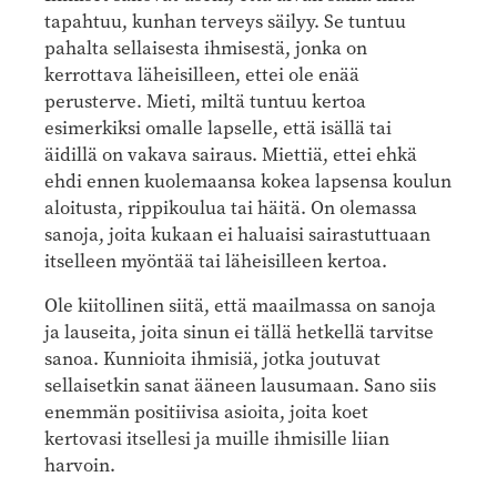
tapahtuu, kunhan terveys säilyy. Se tuntuu
pahalta sellaisesta ihmisestä, jonka on
kerrottava läheisilleen, ettei ole enää
perusterve. Mieti, miltä tuntuu kertoa
esimerkiksi omalle lapselle, että isällä tai
äidillä on vakava sairaus. Miettiä, ettei ehkä
ehdi ennen kuolemaansa kokea lapsensa koulun
aloitusta, rippikoulua tai häitä. On olemassa
sanoja, joita kukaan ei haluaisi sairastuttuaan
itselleen myöntää tai läheisilleen kertoa.
Ole kiitollinen siitä, että maailmassa on sanoja
ja lauseita, joita sinun ei tällä hetkellä tarvitse
sanoa. Kunnioita ihmisiä, jotka joutuvat
sellaisetkin sanat ääneen lausumaan. Sano siis
enemmän positiivisa asioita, joita koet
kertovasi itsellesi ja muille ihmisille liian
harvoin.