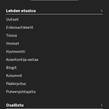
T
Lehden etusivu
e
h
Uutiset
y
Erikoisartikkelit
-
Töissä
l
Ihmiset
e
Hyvinvointi
h
Asiantuntija vastaa
t
i
Blogit
f
Kolumnit
o
Pääkirjoitus
o
Puheenjohtajalta
t
e
Osallistu
r