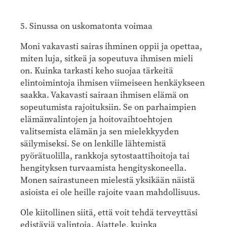
5. Sinussa on uskomatonta voimaa
Moni vakavasti sairas ihminen oppii ja opettaa,
miten luja, sitkeä ja sopeutuva ihmisen mieli
on. Kuinka tarkasti keho suojaa tärkeitä
elintoimintoja ihmisen viimeiseen henkäykseen
saakka. Vakavasti sairaan ihmisen elämä on
sopeutumista rajoituksiin. Se on parhaimpien
elämänvalintojen ja hoitovaihtoehtojen
valitsemista elämän ja sen mielekkyyden
säilymiseksi. Se on lenkille lähtemistä
pyörätuolilla, rankkoja sytostaattihoitoja tai
hengityksen turvaamista hengityskoneella.
Monen sairastuneen mielestä yksikään näistä
asioista ei ole heille rajoite vaan mahdollisuus.
Ole kiitollinen siitä, että voit tehdä terveyttäsi
edistäviä valintoja. Ajattele, kuinka