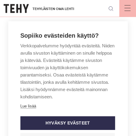
Hyppää
TEHYLÄISTEN OMA LEHTI
pääsisältöön
Op
mai
nav
Sopiiko evästeiden käyttö?
Verkkopalvelumme hyödyntää evästeitä. Niiden
avulla sivuston käyttäminen on sinulle helppoa
ja kätevää. Evästeitä käytämme sivuston
toimivuuden ja käyttökokemuksen
parantamiseksi. Osaa evästeistä käytämme
tilastointiin, jonka avulla kehitämme sivustoa.
Lisäksi hyödynnämme evästeitä mainonnan
kohdistamiseen.
Lue lisää
HYVÄKSY EVÄSTEET
KIRJOITTAJA
MAINIO – JAN HOLMBERG
5 asiaa, jotka vakavasti