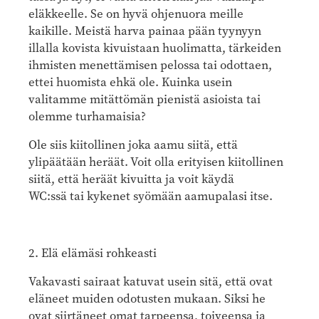
eläkkeelle. Se on hyvä ohjenuora meille
kaikille. Meistä harva painaa pään tyynyyn
illalla kovista kivuistaan huolimatta, tärkeiden
ihmisten menettämisen pelossa tai odottaen,
ettei huomista ehkä ole. Kuinka usein
valitamme mitättömän pienistä asioista tai
olemme turhamaisia?
Ole siis kiitollinen joka aamu siitä, että
ylipäätään heräät. Voit olla erityisen kiitollinen
siitä, että heräät kivuitta ja voit käydä
WC:ssä tai kykenet syömään aamupalasi itse.
2. Elä elämäsi rohkeasti
Vakavasti sairaat katuvat usein sitä, että ovat
eläneet muiden odotusten mukaan. Siksi he
ovat siirtäneet omat tarpeensa, toiveensa ja