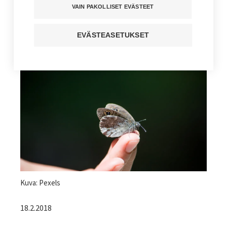
sairailta ihmisiltä voi oppia
VAIN PAKOLLISET EVÄSTEET
Kuuntele juttu
EVÄSTEASETUKSET
Jaa sivu
Kuvateksti
Kuva: Pexels
18.2.2018