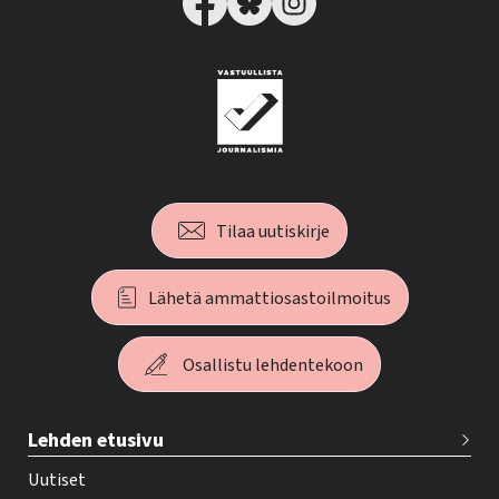
Tilaa uutiskirje
Lähetä ammattiosastoilmoitus
Osallistu lehdentekoon
T
Lehden etusivu
e
h
Uutiset