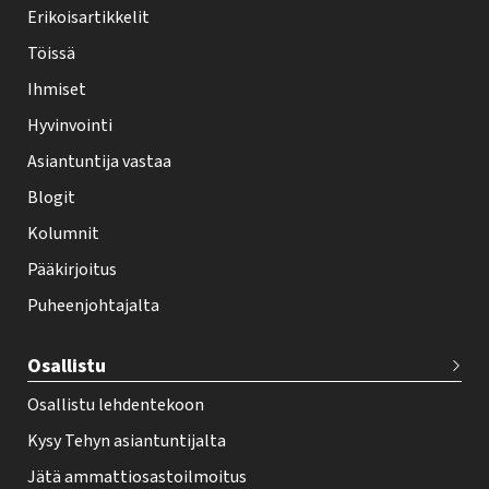
y
Erikoisartikkelit
-
Töissä
l
Ihmiset
e
Hyvinvointi
h
Asiantuntija vastaa
t
i
Blogit
f
Kolumnit
o
Pääkirjoitus
o
Puheenjohtajalta
t
e
Osallistu
r
Osallistu lehdentekoon
Kysy Tehyn asiantuntijalta
Jätä ammattiosastoilmoitus