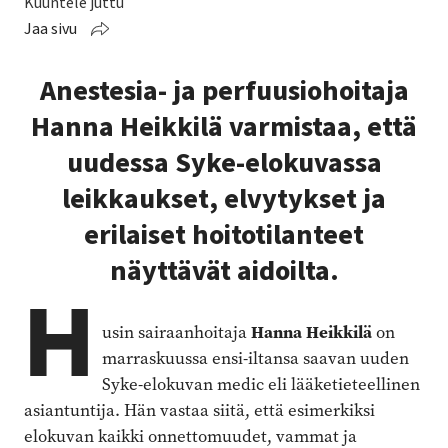
Kuuntele juttu
Jaa sivu
Anestesia- ja perfuusiohoitaja
Hanna Heikkilä varmistaa, että
uudessa Syke-elokuvassa
leikkaukset, elvytykset ja
erilaiset hoitotilanteet
näyttävät aidoilta.
H
Hanna Heikkilä
usin sairaanhoitaja
on
marraskuussa ensi-iltansa saavan uuden
Syke-elokuvan medic eli lääketieteellinen
asiantuntija. Hän vastaa siitä, että esimerkiksi
elokuvan kaikki onnettomuudet, vammat ja