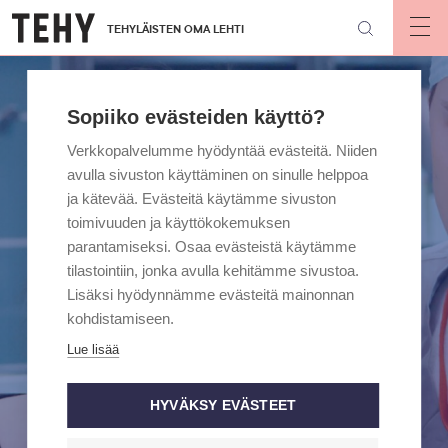
Hyppää
TEHYLÄISTEN OMA LEHTI
pääsisältöön
Op
mai
nav
Sopiiko evästeiden käyttö?
Verkkopalvelumme hyödyntää evästeitä. Niiden
avulla sivuston käyttäminen on sinulle helppoa
ja kätevää. Evästeitä käytämme sivuston
toimivuuden ja käyttökokemuksen
parantamiseksi. Osaa evästeistä käytämme
tilastointiin, jonka avulla kehitämme sivustoa.
Lisäksi hyödynnämme evästeitä mainonnan
kohdistamiseen.
Lue lisää
HYVÄKSY EVÄSTEET