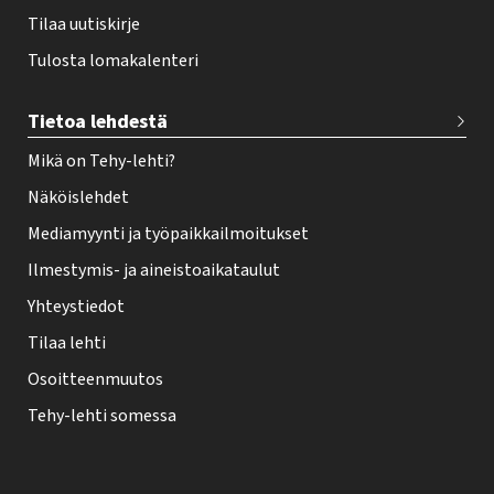
Tilaa uutiskirje
Tulosta lomakalenteri
Tietoa lehdestä
Mikä on Tehy-lehti?
Näköislehdet
Mediamyynti ja työpaikkailmoitukset
Ilmestymis- ja aineistoaikataulut
Yhteystiedot
Tilaa lehti
Osoitteenmuutos
Tehy-lehti somessa