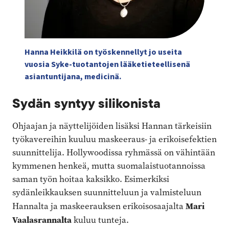
Hanna Heikkilä on työskennellyt jo useita
vuosia Syke-tuotantojen lääketieteellisenä
asiantuntijana, medicinä.
Sydän syntyy silikonista
Ohjaajan ja näyttelijöiden lisäksi Hannan tärkeisiin
työkavereihin kuuluu maskeeraus- ja erikoisefektien
suunnittelija. Hollywoodissa ryhmässä on vähintään
kymmenen henkeä, mutta suomalaistuotannoissa
saman työn hoitaa kaksikko. Esimerkiksi
sydänleikkauksen suunnitteluun ja valmisteluun
Mari
Hannalta ja maskeerauksen erikoisosaajalta
Vaalas­rannalta
kuluu tunteja.