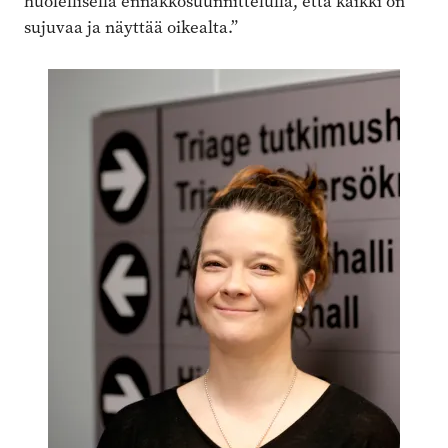
huolellisella ennakkosuunnittelulla, että kaikki on
sujuvaa ja näyttää oikealta.”