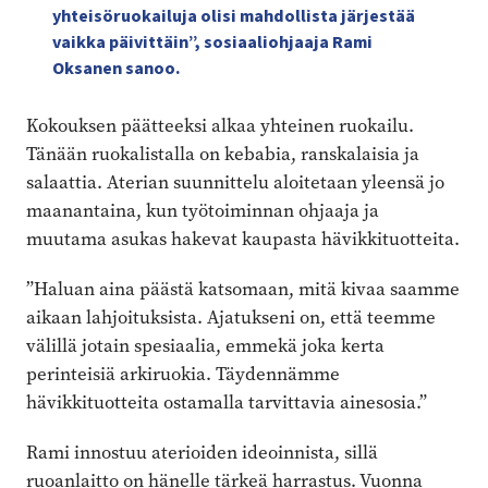
yhteisöruokailuja olisi mahdollista järjestää
vaikka päivittäin”, sosiaaliohjaaja Rami
Oksanen sanoo.
Kokouksen päätteeksi alkaa yhteinen ruokailu.
Tänään ruokalistalla on kebabia, ranskalaisia ja
salaattia. Aterian suunnittelu aloitetaan yleensä jo
maanantaina, kun työtoiminnan ohjaaja ja
muutama asukas hakevat kaupasta hävikkituotteita.
”Haluan aina päästä katsomaan, mitä kivaa saamme
aikaan lahjoituksista. Ajatukseni on, että teemme
välillä jotain spesiaalia, emmekä joka kerta
perinteisiä arkiruokia. Täydennämme
hävikkituotteita ostamalla tarvittavia ainesosia.”
Rami innostuu aterioiden ideoinnista, sillä
ruoanlaitto on hänelle tärkeä harrastus. Vuonna