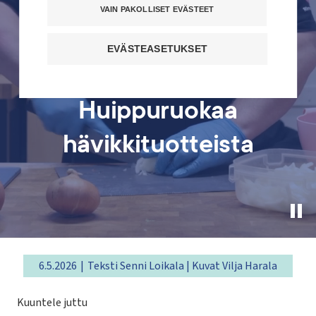
VAIN PAKOLLISET EVÄSTEET
EVÄSTEASETUKSET
Huippuruokaa
hävikkituotteista
Pau
hea
vid
6.5.2026
Teksti Senni Loikala | Kuvat Vilja Harala
Kuuntele juttu