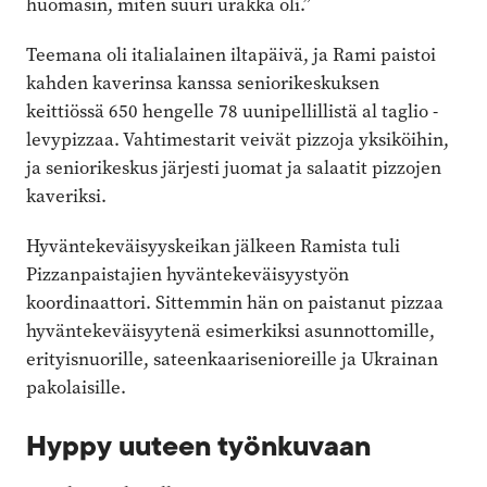
huomasin, miten suuri urakka oli.”
Teemana oli italialainen iltapäivä, ja Rami paistoi
kahden kaverinsa kanssa seniorikeskuksen
keittiössä 650 hengelle 78 uunipellillistä al taglio -
levypizzaa. Vahtimestarit veivät pizzoja yksiköihin,
ja seniorikeskus järjesti juomat ja salaatit pizzojen
kaveriksi.
Hyväntekeväisyyskeikan jälkeen Ramista tuli
Pizzanpaistajien hyväntekeväisyystyön
koordinaattori. Sittemmin hän on paistanut pizzaa
hyväntekeväisyytenä esimerkiksi asunnottomille,
erityisnuorille, sateenkaarisenioreille ja Ukrainan
pakolaisille.
Hyppy uuteen työnkuvaan