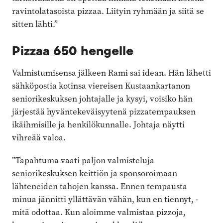
ravintolatasoista pizzaa. Liityin ryhmään ja siitä se
sitten lähti.”
Pizzaa 650 hengelle
Valmistumisensa jälkeen Rami sai idean. Hän lähetti
sähköpostia kotinsa viereisen Kustaankartanon
seniorikeskuksen johtajalle ja kysyi, voisiko hän
järjestää hyväntekeväisyytenä pizzatempauksen
ikäihmisille ja henkilökunnalle. Johtaja näytti
vihreää valoa.
”Tapahtuma vaati paljon valmisteluja
seniorikeskuksen keittiön ja sponso­roimaan
lähteneiden tahojen kanssa. Ennen tempausta
minua jännitti ­yllättävän vähän, kun en tiennyt, ­
mitä odottaa. Kun aloimme valmistaa ­pizzoja,