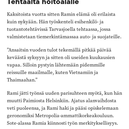
Tehtaalta hoitoalalle
Kaksitoista vuotta sitten Ramin elämä oli erilaista
kuin nykyään. Hän työskenteli esihenkilö- ja
tuotantotehtävissä Tarvasjoella tehtaassa, jossa
valmistetaan tiemerkintämassaa auto- ja suojateille.
”Ansaitsin vuoden tulot tekemällä pitkää päivää
keväästä syksyyn ja sitten oli useiden kuukausien
vapaa. Silloin pystyin lähtemään pidemmille
reissuille maailmalle, kuten Vietnamiin ja
Thaimaahan.”
Rami jätti työnsä uuden parisuhteen myötä, kun hän
muutti Paimiosta Helsinkiin. Ajatus alanvaihdosta
veti puoleensa, ja Rami haki ja pääsi opiskelemaan
geronomiksi Metropolia-ammattikorkeakouluun.
Sote-alassa Ramia kiinnosti työn merkityksellisyys.