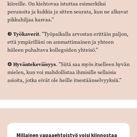
kiireille. On kiehtovaa istuttaa esimerkiksi
perunoita ja kukkia ja sitten seurata, kun ne alkavat
pikkuhiljaa kasvaa.”
Työkaverit
❸
. ”Työpaikalla arvostan erittäin paljon,
että ympärilläni on ammattimainen ja yhteen
hiileen puhaltava kollegoiden yhteisö.”
Hyväntekeväisyys
❹
. ”Siitä saa myös itselleen hyvän
mielen, kun voi mahdollistaa ihmisille sellaisia
asioita, jotka eivät ole heille itsestäänselvyyksiä.”
Millainen vapaaehtoistyö voisi kiinnostaa