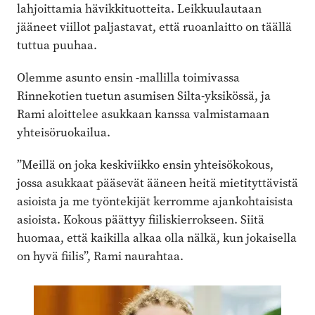
lahjoittamia hävikkituotteita. Leikkuulautaan
jääneet viillot paljastavat, että ruoanlaitto on täällä
tuttua puuhaa.
Olemme asunto ensin -mallilla toimivassa
Rinnekotien tuetun asumisen Silta-yksikössä, ja
Rami aloittelee asukkaan kanssa valmistamaan
yhteisöruokailua.
”Meillä on joka keskiviikko ensin yhteisökokous,
jossa asukkaat pääsevät ääneen heitä mietityttävistä
asioista ja me työntekijät kerromme ajankohtaisista
asioista. Kokous päättyy fiiliskierrokseen. Siitä
huomaa, että kaikilla alkaa olla nälkä, kun jokaisella
on hyvä fiilis”, Rami naurahtaa.