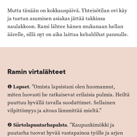
Mutta tänään on kokkauspäivä. Yhteisötilan ovi käy
ja tuetun asumisen asiakas jättää takkinsa
naulakkoon. Rami lähtee hänen mukanaan hellan
äärelle, sillä nyt on aika laittaa kebablihat pannulle.
Ramin virtalähteet
Lapset
❶
. ”Omista lapsistani olen huomannut,
miten luovasti he ratkaisevat erilaisia pulmia. Heiltä
puuttuu hyvällä tavalla suodattimet. Sellainen
vilpittömyys ja aitous lämmittää mieltä.”
Siirtolapuutarhapalsta
❷
. ”Kaupunkimökki ja
puutarha tuovat hyvää vastapainoa työlle ja arjen