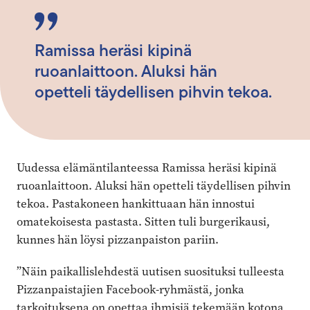
Ramissa heräsi kipinä
ruoanlaittoon. Aluksi hän
opetteli täydellisen pihvin tekoa.
Uudessa elämäntilanteessa Ramissa heräsi kipinä
ruoanlaittoon. Aluksi hän opetteli täydellisen pihvin
tekoa. Pastakoneen hankittuaan hän innostui
omatekoisesta pastasta. Sitten tuli burgerikausi,
kunnes hän löysi pizzanpaiston pariin.
”Näin paikallislehdestä uutisen suosituksi tulleesta
Pizzanpaistajien Facebook-ryhmästä, jonka
tarkoituksena on opettaa ihmisiä tekemään kotona