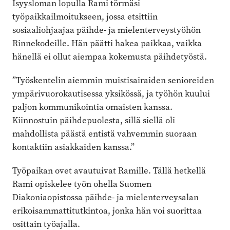
Isyysloman lopulla Rami törmäsi
työpaikkailmoitukseen, jossa etsittiin
sosiaaliohjaajaa päihde- ja mielenterveystyöhön
Rinnekodeille. Hän päätti hakea paikkaa, vaikka
hänellä ei ollut aiempaa kokemusta päihdetyöstä.
”Työskentelin aiemmin muisti­sairaiden senioreiden
ympärivuoro­kautisessa yksikössä, ja työhön kuului
paljon kommunikointia omaisten kanssa.
Kiinnostuin päihdepuolesta, sillä siellä oli
mahdollista päästä entistä vahvemmin suoraan
kontaktiin asiakkaiden kanssa.”
Työpaikan ovet avautuivat Ramille. Tällä hetkellä
Rami opiskelee työn ohella Suomen
Diakoniaopistossa päihde- ja mielenterveysalan
erikoisammattitutkintoa, jonka hän voi suorittaa
osittain työajalla.