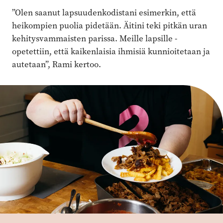
”Olen saanut lapsuudenkodistani ­esimerkin, että
heikompien puolia pidetään. Äitini teki pitkän uran
kehitys­vammaisten parissa. Meille lapsille ­
opetettiin, että kaikenlaisia ihmisiä kun­nioitetaan ja
autetaan”, Rami kertoo.