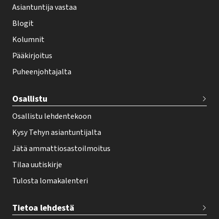
Asiantuntija vastaa
t
i
Blogit
f
Kolumnit
o
Pääkirjoitus
o
Puheenjohtajalta
t
e
Osallistu
r
Osallistu lehdentekoon
Kysy Tehyn asiantuntijalta
Jätä ammattiosastoilmoitus
Tilaa uutiskirje
Tulosta lomakalenteri
Tietoa lehdestä