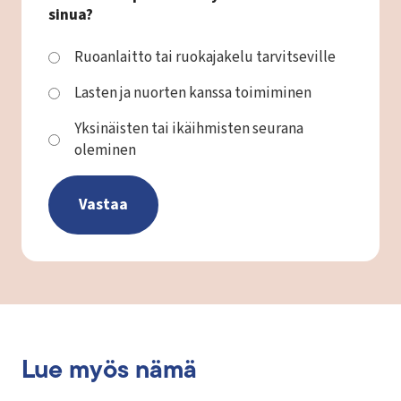
sinua?
C
Ruoanlaitto tai ruokajakelu tarvitseville
h
Lasten ja nuorten kanssa toimiminen
o
i
Yksinäisten tai ikäihmisten seurana
c
oleminen
e
s
Lue myös nämä