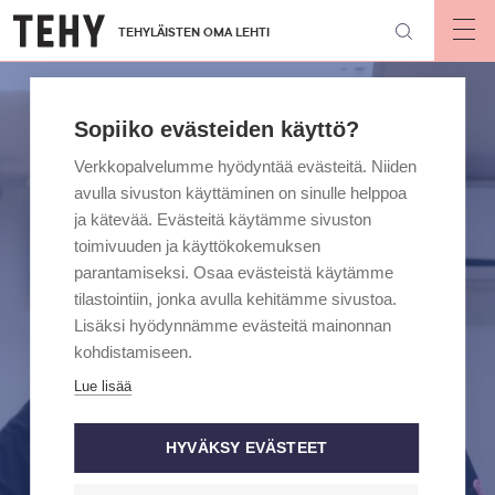
Hyppää
TEHYLÄISTEN OMA LEHTI
pääsisältöön
Op
mai
nav
Sopiiko evästeiden käyttö?
Verkkopalvelumme hyödyntää evästeitä. Niiden
avulla sivuston käyttäminen on sinulle helppoa
ja kätevää. Evästeitä käytämme sivuston
toimivuuden ja käyttökokemuksen
parantamiseksi. Osaa evästeistä käytämme
tilastointiin, jonka avulla kehitämme sivustoa.
Lisäksi hyödynnämme evästeitä mainonnan
kohdistamiseen.
Lue lisää
HYVÄKSY EVÄSTEET