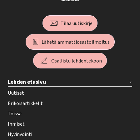
Tilaa uutiskirje
Lähetä ammattiosastoilmoitus
Osallistu lehdentekoon
T
Lehden etusivu
e
h
Uutiset
y
Erikoisartikkelit
-
Töissä
l
Ihmiset
e
Hyvinvointi
h