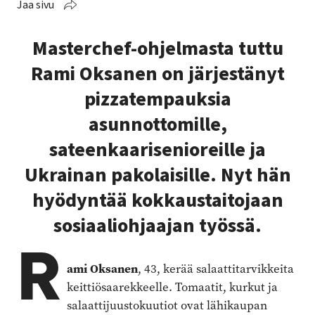
Jaa sivu
Masterchef-ohjelmasta tuttu
Rami Oksanen on järjestänyt
pizzatempauksia
asunnottomille,
sateenkaarisenioreille ja
Ukrainan pakolaisille. Nyt hän
hyödyntää kokkaustaitojaan
sosiaaliohjaajan työssä.
R
ami Oksanen
, 43, kerää salaattitarvikkeita
keittiösaarekkeelle. Tomaatit, kurkut ja
salaattijuustokuutiot ovat lähikaupan