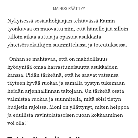
MAINOS PÄÄTTYY
MAINOS PÄÄTTYY
Nykyisessä sosiaaliohjaajan tehtävässä Ramin
työnkuvaa on muovattu niin, että hänelle jää silloin
tällöin aikaa auttaa ja opastaa asukkaita
yhteisöruokailujen suunnittelussa ja toteutuksessa.
”Onhan se mahtavaa, että on mahdollisuus
hyödyntää omaa harrastuneisuutta asukkaiden
kanssa. Pidän tärkeänä, että he saavat vatsansa
täyteen hyvää ruokaa ja samalla pystyn tukemaan
heidän arjenhallinnan taitojaan. On tärkeää osata
valmistaa ruokaa ja suunnitella, mitä söisi tietyn
budjetin rajoissa. Moni on yllättynyt, miten helppoa
ja edullista ravintolatasoisen ruoan kokkaaminen
voi olla.”