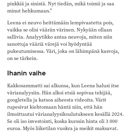
pinkkiä ja sinistä. Nyt tiedän, mikä toimii ja saa
minut hehkumaan.”
Leena ei neuvo heittämään lempivaatetta pois,
vaikka se olisi väärän värinen. Nykyään ollaan
sallivia. Analyytikko antaa neuvoja, miten niin
sanottuja vääriä värejä voi hyödyntää
pukeutumisessa. Väri, joka on lähimpänä kasvoja,
on se tärkein.
Ihanin vaihe
Kakkosammatti sai alkunsa, kun Leena halusi itse
värianalyysiin. Hän alkoi etsiä sopivaa tekijää,
googletella ja katsoa aiheesta videoita. Värit
rupesivat kiehtomaan häntä niin, että hän
ilmoittautui värianalyysikoulutukseen kesällä 2024.
Se oli iso investointi, koska kurssin hinta oli 3 000
euroa. Myös liiketilan vuokra ja meikit maksavat.