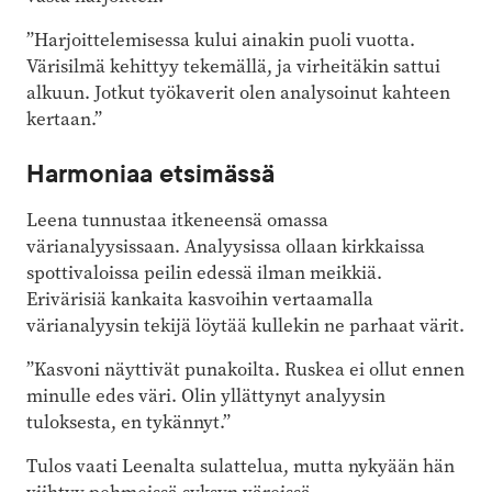
”Harjoittelemisessa kului ainakin puoli vuotta.
Värisilmä kehittyy tekemällä, ja virheitäkin sattui
alkuun. Jotkut työkaverit olen analysoinut kahteen
kertaan.”
Harmoniaa etsimässä
Leena tunnustaa itkeneensä omassa
värianalyysissaan. Analyysissa ollaan kirkkaissa
spottivaloissa peilin edessä ilman meikkiä.
Erivärisiä kankaita kasvoihin vertaamalla
värianalyysin tekijä löytää kullekin ne parhaat värit.
”Kasvoni näyttivät punakoilta. Ruskea ei ollut ennen
minulle edes väri. Olin yllättynyt analyysin
tuloksesta, en tykännyt.”
Tulos vaati Leenalta sulattelua, mutta nykyään hän