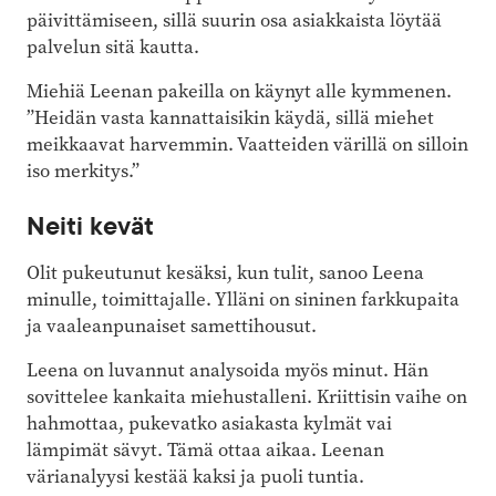
päivittämiseen, sillä suurin osa asiakkaista löytää
palvelun sitä kautta.
Miehiä Leenan pakeilla on käynyt alle kymmenen.
”Heidän vasta kannattaisikin käydä, sillä miehet
meikkaavat harvemmin. Vaatteiden värillä on silloin
iso merkitys.”
Neiti kevät
Olit pukeutunut kesäksi, kun tulit, sanoo Leena
minulle, toimittajalle. Ylläni on sininen farkkupaita
ja vaaleanpunaiset samettihousut.
Leena on luvannut analysoida myös minut. Hän
sovittelee kankaita miehustalleni. Kriittisin vaihe on
hahmottaa, pukevatko asiakasta kylmät vai
lämpimät sävyt. Tämä ottaa aikaa. Leenan
värianalyysi kestää kaksi ja puoli tuntia.