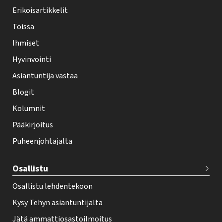
y
Erikoisartikkelit
-
Töissä
l
Ihmiset
e
Hyvinvointi
h
Asiantuntija vastaa
t
i
Blogit
f
Kolumnit
o
Pääkirjoitus
o
Puheenjohtajalta
t
e
Osallistu
r
Osallistu lehdentekoon
Kysy Tehyn asiantuntijalta
Jätä ammattiosastoilmoitus