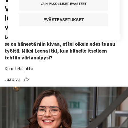
VAIN PAKOLLISET EVÄSTEET
Värianalyysejä tekevä kätilö
luokittelee työkavereita
EVÄSTEASETUKSET
vuodenaikojen mukaan
Leena Väkiparran sivutyö vie paljon aikaa, mutta
se on hänestä niin kivaa, ettei oikein edes tunnu
työltä. Miksi Leena itki, kun hänelle itselleen
tehtiin värianalyysi?
Kuuntele juttu
Jaa sivu