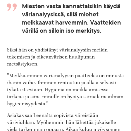
Miesten vasta kannattaisikin käydä
värianalyysissä, sillä miehet
meikkaavat harvemmin. Vaatteiden
värillä on silloin iso merkitys.
Siksi hän on yhdistänyt värianalyysiin meikin
tekemisen ja oikeanvärisen huulipunan
metsästyksen.
”Meikkaaminen värianalyysin päätteeksi on minusta
ihanin vaihe. Ihminen rentoutuu ja alkaa selvästi
tykätä itsestään. Hygienia on meikkaamisessa
tärkeää ja siinä minulle on hyötyä sairaalamaailman
hygieenisyydestä.”
Asiakas saa Leenalta sopivista väreistään
väriviuhkan. Myöhemmin hän lähettää jokaiselle
vielä tarkemman oppaan. Aikaa kuluu myös somen