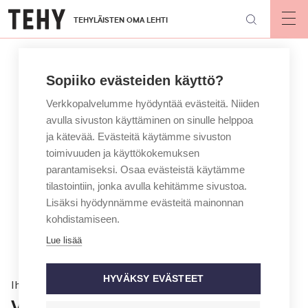
Hyppää
TEHYLÄISTEN OMA LEHTI
pääsisältöön
Op
mai
nav
Sopiiko evästeiden käyttö?
Verkkopalvelumme hyödyntää evästeitä. Niiden
avulla sivuston käyttäminen on sinulle helppoa
ja kätevää. Evästeitä käytämme sivuston
toimivuuden ja käyttökokemuksen
parantamiseksi. Osaa evästeistä käytämme
tilastointiin, jonka avulla kehitämme sivustoa.
Lisäksi hyödynnämme evästeitä mainonnan
kohdistamiseen.
Lue lisää
HYVÄKSY EVÄSTEET
Ihmiset
Viileä kesä vai lämmin kevät?