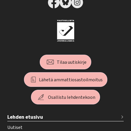
Tilaa uutiskirje
Lähetä ammattiosastoilmoitus
Osallistu lehdentekoon
T
Lehden etusivu
e
h
Uutiset