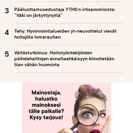
Pääluottamusedustaja YTHS:n irtisanomisista:
”Väki on järkyttynyttä”
Tehy: Hyvinvointialueiden yt-neuvottelut vievät
hoitajilta lomarauhan
Väitöstutkimus: Hoitotyöntekijöiden
päihdehaittojen ennaltaehkäisyyn kiinnitetään
liian vähän huomiota