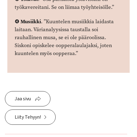
työkavereitani. Se on liimaa työyhteisölle.”
Musiikki
❹
. ”Kuuntelen musiikkia laidasta
laitaan. Värianalyysissa taustalla soi
rauhallinen musa, se ei ole pääroolissa.
Siskoni opiskelee oopperalaulajaksi, joten
kuuntelen myös oopperaa.”
Jaa sivu
Liity Tehyyn!