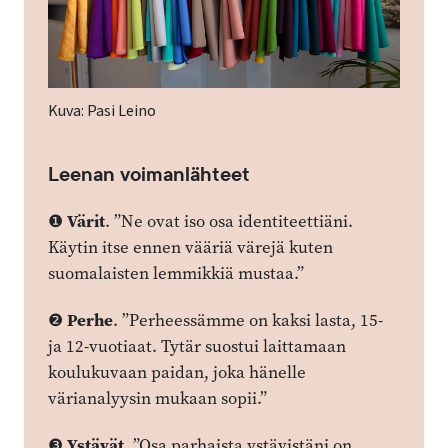
Kuva:
Pasi Leino
Leenan voimanlähteet
Värit
❶
. ”Ne ovat iso osa identiteettiäni.
Käytin itse ennen vääriä värejä kuten
suomalaisten lemmikkiä mustaa.”
Perhe
❷
. ”Perheessämme on kaksi lasta, 15-
ja 12-vuotiaat. Tytär suostui laittamaan
koulukuvaan paidan, joka hänelle
värianalyysin mukaan sopii.”
Ystävät
❸
. ”Osa parhaista ystävistäni on