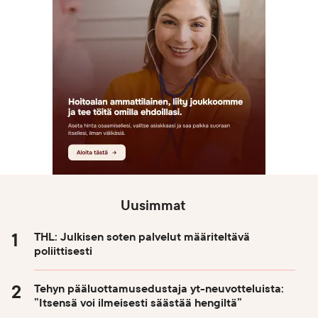
Uusimmat
THL: Julkisen soten palvelut määriteltävä
poliittisesti
Tehyn pääluottamusedustaja yt-neuvotteluista:
”Itsensä voi ilmeisesti säästää hengiltä”