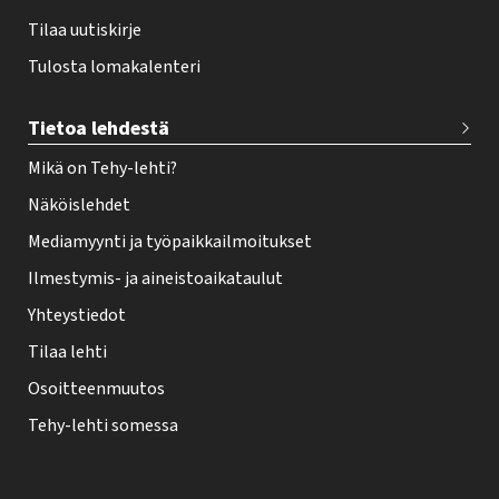
Tilaa uutiskirje
Tulosta lomakalenteri
Tietoa lehdestä
Mikä on Tehy-lehti?
Näköislehdet
Mediamyynti ja työpaikkailmoitukset
Ilmestymis- ja aineistoaikataulut
Yhteystiedot
Tilaa lehti
Osoitteenmuutos
Tehy-lehti somessa