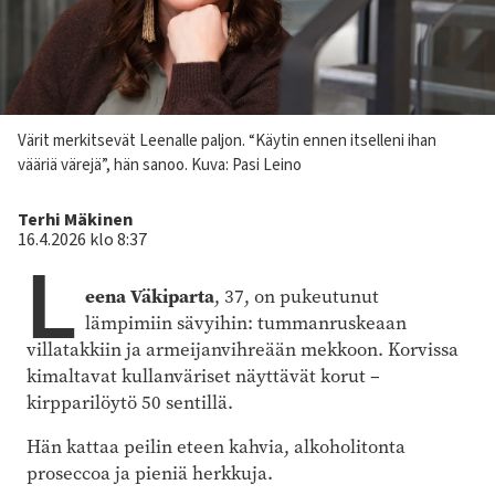
Kuvateksti
Värit merkitsevät Leenalle paljon. “Käytin ennen itselleni ihan
vääriä värejä”, hän sanoo.
Kuva: Pasi Leino
Kirjoittaja
Terhi Mäkinen
16.4.2026 klo 8:37
L
eena Väkiparta
, 37, on pukeutunut
lämpimiin sävyihin: tummanruskeaan
villatakkiin ja armeijanvihreään mekkoon. Korvissa
kimaltavat kullanväriset näyttävät korut –
kirpparilöytö 50 sentillä.
Hän kattaa peilin eteen kahvia, alkoholitonta
proseccoa ja pieniä herkkuja.