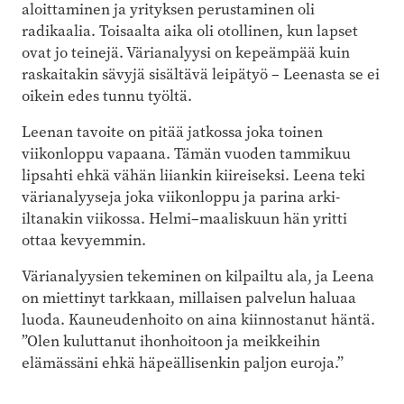
aloittaminen ja yrityksen perustaminen oli
radikaalia. Toisaalta aika oli otollinen, kun lapset
ovat jo teinejä. Värianalyysi on kepeämpää kuin
raskaitakin sävyjä sisältävä leipätyö – Leenasta se ei
oikein edes tunnu työltä.
Leenan tavoite on pitää jatkossa joka toinen
viikonloppu vapaana. Tämän vuoden tammikuu
lipsahti ehkä vähän liiankin kiireiseksi. Leena teki
värianalyyseja joka viikonloppu ja parina arki-
iltanakin viikossa. Helmi–maaliskuun hän yritti
ottaa kevyemmin.
Värianalyysien tekeminen on kilpailtu ala, ja Leena
on miettinyt tarkkaan, millaisen palvelun haluaa
luoda. Kauneudenhoito on aina kiinnostanut häntä.
”Olen kuluttanut ihonhoitoon ja meikkeihin
elämässäni ehkä häpeällisenkin paljon euroja.”