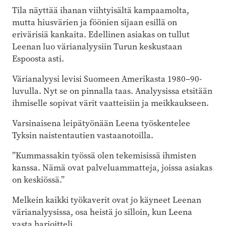
Tila näyttää ihanan viihtyisältä kampaamolta,
mutta hiusvärien ja föönien sijaan esillä on
erivärisiä kankaita. Edellinen asiakas on tullut
Leenan luo värianalyysiin Turun keskustaan
Espoosta asti.
Värianalyysi levisi Suomeen Amerikasta 1980–90-
luvulla. Nyt se on pinnalla taas. Analyysissa etsitään
ihmiselle sopivat värit vaatteisiin ja meikkaukseen.
Varsinaisena leipätyönään Leena työskentelee
Tyksin naistentautien vastaanotoilla.
”Kummassakin työssä olen tekemisissä ihmisten
kanssa. Nämä ovat palveluammatteja, joissa asiakas
on keskiössä.”
Melkein kaikki työkaverit ovat jo käyneet Leenan
värianalyysissa, osa heistä jo silloin, kun Leena
vasta harjoitteli.