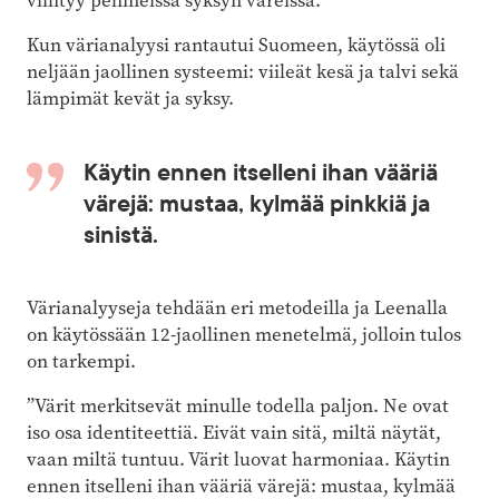
viihtyy pehmeissä syksyn väreissä.
Kun värianalyysi rantautui Suomeen, käytössä oli
neljään jaollinen systeemi: viileät kesä ja talvi sekä
lämpimät kevät ja syksy.
Käytin ennen itselleni ihan vääriä
värejä: mustaa, kylmää pinkkiä ja
sinistä.
Värianalyyseja tehdään eri metodeilla ja Leenalla
on käytössään 12-jaollinen menetelmä, jolloin tulos
on tarkempi.
”Värit merkitsevät minulle todella paljon. Ne ovat
iso osa identiteettiä. Eivät vain sitä, miltä näytät,
vaan miltä tuntuu. Värit luovat harmoniaa. Käytin
ennen itselleni ihan vääriä värejä: mustaa, kylmää