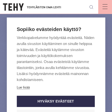
Hyppää
TEHYLÄISTEN OMA LEHTI
pääsisältöön
Op
mai
nav
Sopiiko evästeiden käyttö?
Verkkopalvelumme hyödyntää evästeitä. Niiden
avulla sivuston käyttäminen on sinulle helppoa
ja kätevää. Evästeitä käytämme sivuston
toimivuuden ja käyttökokemuksen
parantamiseksi. Osaa evästeistä käytämme
tilastointiin, jonka avulla kehitämme sivustoa.
Lisäksi hyödynnämme evästeitä mainonnan
kohdistamiseen.
Lue lisää
HYVÄKSY EVÄSTEET