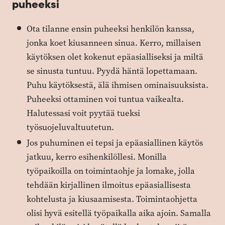
puheeksi
Ota tilanne ensin puheeksi henkilön kanssa,
jonka koet kiusanneen sinua. Kerro, millaisen
käytöksen olet kokenut epäasialliseksi ja miltä
se sinusta tuntuu. Pyydä häntä lopettamaan.
Puhu käytöksestä, älä ihmisen ominaisuuksista.
Puheeksi ottaminen voi tuntua vaikealta.
Halutessasi voit pyytää tueksi
työsuojeluvaltuutetun.
Jos puhuminen ei tepsi ja epäasiallinen käytös
jatkuu, kerro esihenkilöllesi. Monilla
työpaikoilla on toimintaohje ja lomake, jolla
tehdään kirjallinen ilmoitus epäasiallisesta
kohtelusta ja kiusaamisesta. Toimintaohjetta
olisi hyvä esitellä työpaikalla aika ajoin. Samalla