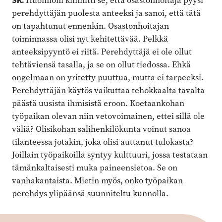
SK:
Huomioni kiinnitti se, että osastonhoitaja pyysi
perehdyttäjän puolesta anteeksi ja sanoi, että tätä
on tapahtunut ennenkin. Osastonhoitajan
toiminnassa olisi nyt kehitettävää. Pelkkä
anteeksipyyntö ei riitä. Perehdyttäjä ei ole ollut
tehtäviensä tasalla, ja se on ollut tiedossa. Ehkä
ongelmaan on yritetty puuttua, mutta ei tarpeeksi.
Perehdyttäjän käytös vaikuttaa tehokkaalta tavalta
päästä uusista ihmisistä eroon. Koetaankohan
työpaikan olevan niin vetovoimainen, ettei sillä ole
väliä? Olisikohan salihenkilökunta voinut sanoa
tilanteessa jotakin, joka olisi auttanut tulokasta?
Joillain työpaikoilla syntyy kulttuuri, jossa testataan
tämänkaltaisesti muka paineensietoa. Se on
vanhakantaista. Mietin myös, onko työpaikan
perehdys ylipäänsä suunniteltu kunnolla.