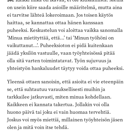
on usein kiire saada asioille määritelmä, mutta aina
ei tarvitse lähteä lokeroimaan. Jos toisen käytös
haittaa, se kannattaa ottaa hänen kanssaan
puheeksi. Keskustelun voi aloittaa vaikka sanomalla
’Minua mietityttää, että...’ tai ’Minun työhöni on
vaikuttanut...’. Puheeksioton ei pidä kuitenkaan
jäädä yksilön vastuulle, vaan työyhteisössä pitää
olla sitä varten toimintatavat. Työn sujuvuus ja
yhteistyön hankaluudet täytyy voida ottaa puheeksi.
Yleensä ottaen sanoisin, että asioita ei vie eteenpäin
se, että suhtautuu varauksellisesti muihin ja
tarkkailee jatkuvasti, miten minua kohdellaan.
Kaikkeen ei kannata takertua. Jollakin voi olla
huono päivä tai joku ei vain huomaa tervehtiä.
Joskus voi myös miettiä, millainen työyhteisön jäsen
olen ja mitä voin itse tehdä.