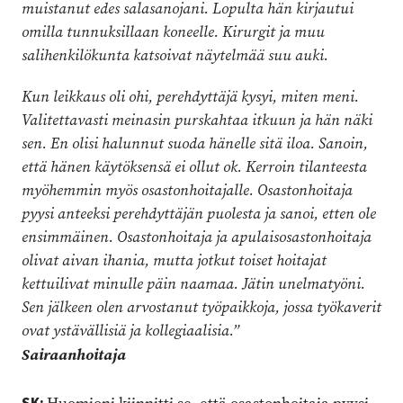
muistanut edes salasanojani. Lopulta hän kirjautui
omilla tunnuksillaan koneelle. Kirurgit ja muu
salihenkilökunta katsoivat näytelmää suu auki.
Kun leikkaus oli ohi, perehdyttäjä kysyi, miten meni.
Valitettavasti meinasin purskahtaa itkuun ja hän näki
sen. En olisi halunnut suoda hänelle sitä iloa. Sanoin,
että hänen käytöksensä ei ollut ok. Kerroin tilanteesta
myöhemmin myös osastonhoitajalle. Osastonhoitaja
pyysi anteeksi perehdyttäjän puolesta ja sanoi, etten ole
ensimmäinen. Osastonhoitaja ja apulaisosastonhoitaja
olivat aivan ihania, mutta jotkut toiset hoitajat
kettuilivat minulle päin naamaa. Jätin unelmatyöni.
Sen jälkeen olen arvostanut työpaikkoja, jossa työkaverit
ovat ystävällisiä ja kollegiaalisia.”
Sairaanhoitaja