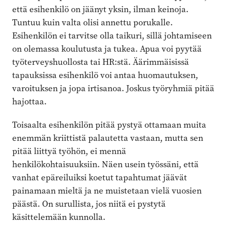
että esihenkilö on jäänyt yksin, ilman keinoja.
Tuntuu kuin valta olisi annettu porukalle.
Esihenkilön ei tarvitse olla taikuri, sillä johtamiseen
on olemassa koulutusta ja tukea. Apua voi pyytää
työterveyshuollosta tai HR:stä. Äärimmäisissä
tapauksissa esihenkilö voi antaa huomautuksen,
varoituksen ja jopa irtisanoa. Joskus työryhmiä pitää
hajottaa.
Toisaalta esihenkilön pitää pystyä ottamaan muita
enemmän kriittistä palautetta vastaan, mutta sen
pitää liittyä työhön, ei mennä
henkilökohtaisuuksiin. Näen usein työssäni, että
vanhat epäreiluiksi koetut tapahtumat jäävät
painamaan mieltä ja ne muistetaan vielä vuosien
päästä. On surullista, jos niitä ei pystytä
käsittelemään kunnolla.