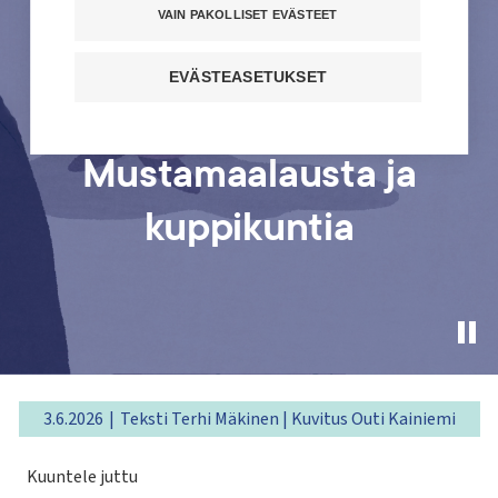
VAIN PAKOLLISET EVÄSTEET
EVÄSTEASETUKSET
Mustamaalausta ja
kuppikuntia
Pau
hea
vid
3.6.2026
Teksti Terhi Mäkinen | Kuvitus Outi Kainiemi
Kuuntele juttu