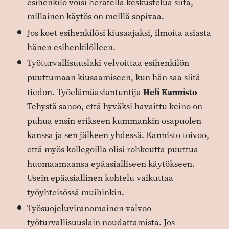
esihenkilö voisi herätellä keskustelua siitä,
millainen käytös on meillä sopivaa.
Jos koet esihenkilösi kiusaajaksi, ilmoita asiasta
hänen ­esihenkilölleen.
Työturvallisuuslaki velvoittaa esihenkilön
puuttumaan kiusaamiseen, kun hän saa siitä
Heli Kannisto
tiedon. Työelämäasiantuntija
Tehystä sanoo, että hyväksi havaittu keino on
puhua ensin erikseen kummankin osapuolen
kanssa ja sen jälkeen yhdessä. Kannisto toivoo,
että myös kollegoilla olisi rohkeutta puuttua
huomaamaansa epäasialliseen käytökseen.
Usein epäasiallinen kohtelu vaikuttaa
työyhteisössä muihinkin.
Työsuojeluviranomainen valvoo
työturvallisuuslain noudattamista. Jos