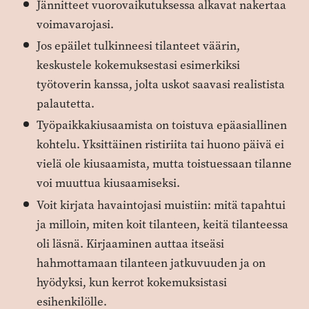
Jännitteet vuorovaikutuksessa alkavat nakertaa
voimavarojasi.
Jos epäilet tulkinneesi tilanteet väärin,
keskustele kokemuksestasi esimerkiksi
työtoverin kanssa, jolta uskot saavasi realistista
palautetta.
Työpaikkakiusaamista on toistuva epäasiallinen
kohtelu. Yksittäinen ristiriita tai huono päivä ei
vielä ole kiusaamista, mutta toistuessaan tilanne
voi muuttua kiusaamiseksi.
Voit kirjata havaintojasi muistiin: mitä tapahtui
ja milloin, miten koit tilanteen, keitä tilanteessa
oli läsnä. Kirjaaminen auttaa itseäsi
hahmottamaan tilanteen jatkuvuuden ja on
hyödyksi, kun kerrot kokemuksistasi
esihenkilölle.