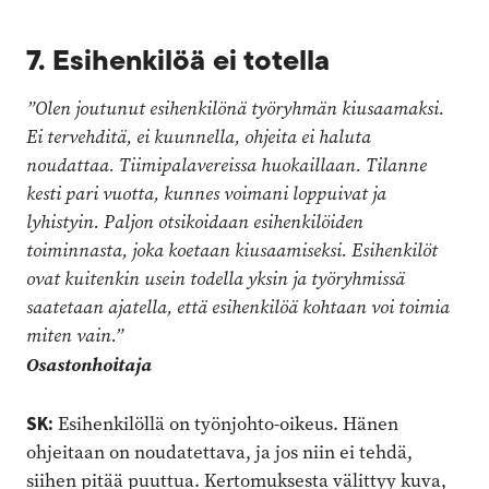
7. Esihenkilöä ei totella
”Olen joutunut esihenkilönä työryhmän kiusaamaksi.
Ei tervehditä, ei kuunnella, ohjeita ei haluta
noudattaa. Tiimipalavereissa huokaillaan. Tilanne
kesti pari vuotta, kunnes voimani loppuivat ja
lyhistyin. Paljon otsikoidaan esihenkilöiden
toiminnasta, joka koetaan kiusaamiseksi. Esihenkilöt
ovat kuitenkin usein todella yksin ja työryhmissä
saatetaan ajatella, että esihenkilöä kohtaan voi toimia
miten vain.”
Osastonhoitaja
SK:
Esihenkilöllä on työnjohto-oikeus. Hänen
ohjeitaan on noudatettava, ja jos niin ei tehdä,
siihen pitää puuttua. Kertomuksesta välittyy kuva,