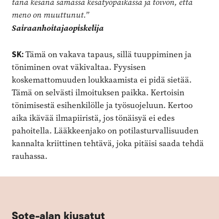
tänä kesänä samassa kesätyöpaikassa ja toivon, että
meno on muuttunut.”
Sairaanhoitajaopiskelija
SK:
Tämä on vakava tapaus, sillä tuuppiminen ja
töniminen ovat väkivaltaa. Fyysisen
koskemattomuuden loukkaamista ei pidä sietää.
Tämä on selvästi ilmoituksen paikka. Kertoisin
tönimisestä esihenkilölle ja työsuojeluun. Kertoo
aika ikävää ilmapiiristä, jos tönäisyä ei edes
pahoitella. Lääkkeenjako on potilasturvallisuuden
kannalta kriittinen tehtävä, joka pitäisi saada tehdä
rauhassa.
Sote-alan kiusatut