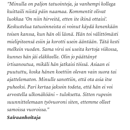
”Minulla on paljon tatuointeja, ja vanhempi kollega
kuittaili niistä päin naamaa. Kommentit olivat
luokkaa ’On niin hirveitä, etten ite ikinä ottaisi’.
Keskustelua tatuoinneista ei voinut käydä kenenkään
toisen kanssa, kun hän oli läsnä. Hän toi välittömästi
mielipiteensä esiin ja korotti usein ääntään. Tätä kesti
melkein vuoden. Sama virsi soi useita kertoja viikossa,
kunnes hän jäi eläkkeelle. Olin jo päättänyt
irtisanoutua, mikäli hän jatkaisi töissä. Asiaan ei
puututtu, koska hänen koettiin olevan vain suora tai
ajattelematon. Minulle sanottiin, että ota asia itse
puheeksi. Pari kertaa jaksoin todeta, että hän ei voi
arvostella ulkonäköäni – tuloksetta. Sitten rupesin
suunnittelemaan työvuoroni siten, ettemme olleet
samoissa vuoroissa.”
Sairaanhoitaja