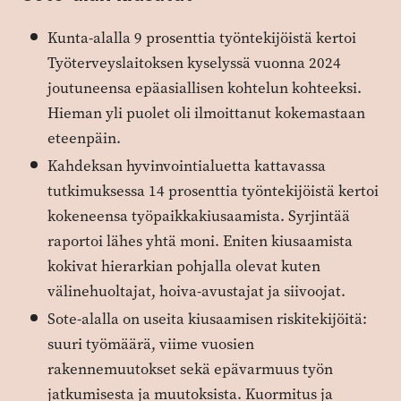
Kunta-alalla 9 prosenttia työntekijöistä kertoi
Työterveyslaitoksen kyselyssä vuonna 2024
joutuneensa epäasiallisen kohtelun kohteeksi.
Hieman yli puolet oli ilmoittanut kokemastaan
eteenpäin.
Kahdeksan hyvinvointialuetta kattavassa
tutkimuksessa 14 prosenttia työntekijöistä kertoi
kokeneensa työpaikkakiusaamista. Syrjintää
raportoi lähes yhtä moni. Eniten kiusaamista
kokivat hierarkian pohjalla olevat kuten
välinehuoltajat, hoiva-avustajat ja siivoojat.
Sote-alalla on useita kiusaamisen riskitekijöitä:
suuri työmäärä, viime vuosien
rakennemuutokset sekä epävarmuus työn
jatkumisesta ja muutoksista. Kuormitus ja