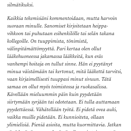
silmätikuksi.
Kaikkia tekemisiäni kommentoidaan, mutta harvoin
suoraan minulle. Sanomiset kirjoitetaan heippa-
vihkoon tai puhutaan esihenkilölle tai selän takana
kollegoille. On tuuppimista, tönimistä,
välinpitämättömyyttä. Pari kertaa olen ollut
lääkehuoneessa jakamassa lääkkeitä, kun eräs
vanhempi hoitaja on tullut sinne. Hän ei pyytänyt
minua väistämään tai kertonut, mitä lääkettä tarvitsi,
vaan kirjaimellisesti tuuppasi minut sivuun. Tätä
samaa on ollut myös toimistossa ja ruokasalissa.
Kävellään mieluummin päin kuin pyydetään
siirtymään syrjään tai odotetaan. Ei tulla auttamaan
pyydettäessä. Vähätellään työtä. Ei pidetä ovea auki,
vaikka muille pidetään. Ei kunnioiteta, ollaan
ylimielisiä. Pieniä asioita, mutta kuormittavia. Jatkan