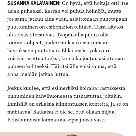
SUSANNA KALAVAINEN:
On hyvä, että hoitaja otti itse
asian puheeksi. Kerran voi puhua hölmöjä, mutta
jos sama jatkuu aina vaan, asiattomaan puhetapaan
puuttuminen on esihenkilön tehtävä. Tässä käytös
oli selvästi toistuvaa. Työpaikalla pitäisi olla
toimintaohjeet, joiden mukaan asiattomaan
käytökseen puututaan. Ehkä myös työkaverit
voisivat asettua tueksi, kun joku joutuu asiattoman
puheen kohteeksi. Häiritsijälle voisi sanoa, että
anna meidän jatkaa juttua.
Joskus kuulee, että esimerkiksi koiraharrastuksesta
puhuminen kahvihuoneessa tuskastuttaa joitakin.
Ihmisillä on erilaisia kiinnostuksen kohteita, ja se on
mahtavaa! Ratkaisu ei ole se, että ollaan hiljaa.
Pelisäännöistä kannattaa sopia joustavasti.