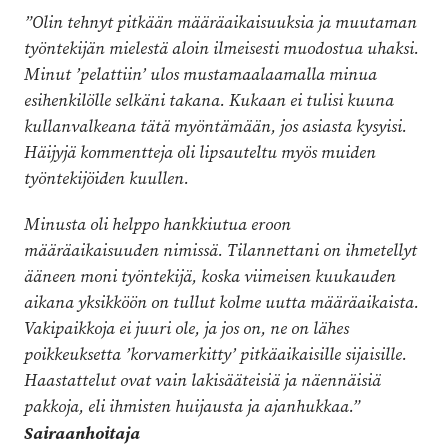
”Olin tehnyt pitkään määräaikaisuuksia ja muutaman
työntekijän mielestä aloin ilmeisesti muodostua uhaksi.
Minut ’pelattiin’ ulos mustamaalaamalla minua
esihenkilölle selkäni takana. Kukaan ei tulisi kuuna
kullanvalkeana tätä myöntämään, jos asiasta kysyisi.
Häijyjä kommentteja oli lipsauteltu myös muiden
työntekijöiden kuullen.
Minusta oli helppo hankkiutua eroon
määräaikaisuuden nimissä. Tilannettani on ihmetellyt
ääneen moni työntekijä, koska viimeisen kuukauden
aikana yksikköön on tullut kolme uutta määräaikaista.
Vakipaikkoja ei juuri ole, ja jos on, ne on lähes
poikkeuksetta ’korvamerkitty’ pitkäaikaisille sijaisille.
Haastattelut ovat vain lakisääteisiä ja näennäisiä
pakkoja, eli ihmisten huijausta ja ajanhukkaa.”
Sairaanhoitaja