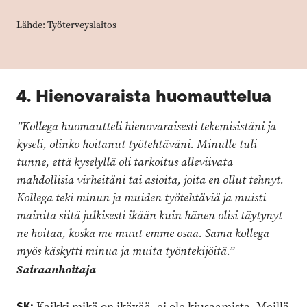
Lähde: Työterveyslaitos
4. Hienovaraista huomauttelua
”Kollega huomautteli hienovaraisesti tekemisistäni ja
kyseli, olinko hoitanut työtehtäväni. Minulle tuli
tunne, että kyselyllä oli tarkoitus alleviivata
mahdollisia virheitäni tai asioita, joita en ollut tehnyt.
Kollega teki minun ja muiden työtehtäviä ja muisti
mainita siitä julkisesti ikään kuin hänen olisi täytynyt
ne hoitaa, koska me muut emme osaa. Sama kollega
myös käskytti minua ja muita työntekijöitä.”
Sairaanhoitaja
SK:
Kaikki mikä on ikävää, ei ole kiusaamista. Meillä