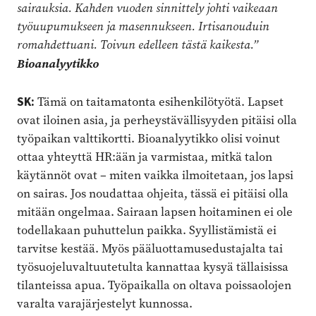
sairauksia. Kahden vuoden sinnittely johti vaikeaan
työuupumukseen ja masennukseen. Irtisanouduin
romahdettuani. Toivun edelleen tästä kaikesta.”
Bioanalyytikko
SK:
Tämä on taitamatonta esihenkilötyötä. Lapset
ovat iloinen asia, ja perheystävällisyyden pitäisi olla
työpaikan valttikortti. Bioanalyytikko olisi voinut
ottaa yhteyttä HR:ään ja var­mistaa, mitkä talon
käytännöt ovat – miten vaikka ilmoitetaan, jos lapsi
on sairas. Jos noudattaa ohjeita, tässä ei pitäisi olla
mitään ongelmaa. Sairaan lapsen hoitaminen ei ole
todellakaan puhuttelun paikka. Syyllistämistä ei
tarvitse kestää. Myös pääluottamusedustajalta tai
työsuojelu­valtuutetulta kannattaa kysyä tällaisissa
tilanteissa apua. Työpaikalla on oltava poissa­olojen
varalta varajärjestelyt kunnossa.