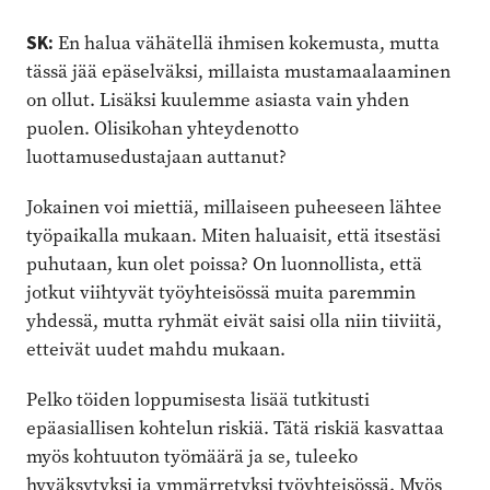
SK:
En halua vähätellä ihmisen kokemusta, mutta
tässä jää epäselväksi, millaista mustamaalaaminen
on ollut. Lisäksi kuulemme asiasta vain yhden
puolen. Olisikohan yhteydenotto
luottamusedustajaan auttanut?
Jokainen voi miettiä, millaiseen puheeseen lähtee
työpaikalla mukaan. Miten haluaisit, että itsestäsi
puhutaan, kun olet poissa? On luonnollista, että
jotkut viihtyvät työyhteisössä muita paremmin
yhdessä, mutta ryhmät eivät saisi olla niin tiiviitä,
etteivät uudet mahdu mukaan.
Pelko töiden loppumisesta lisää tutkitusti
epäasiallisen kohtelun riskiä. Tätä riskiä kasvattaa
myös kohtuuton työmäärä ja se, tuleeko
hyväksytyksi ja ymmärretyksi työyhteisössä. Myös