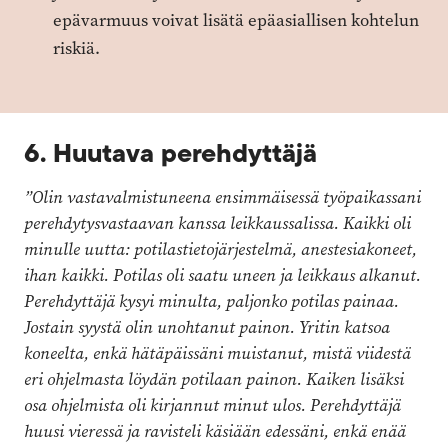
epävarmuus voivat lisätä epäasiallisen kohtelun
riskiä.
6. Huutava perehdyttäjä
”Olin vastavalmistuneena ensimmäisessä työpaikassani
perehdytysvastaavan kanssa leikkaussalissa. Kaikki oli
minulle uutta: potilastietojärjestelmä, anestesiakoneet,
ihan kaikki. Potilas oli saatu uneen ja leikkaus alkanut.
Perehdyttäjä kysyi minulta, paljonko potilas painaa.
Jostain syystä olin unohtanut painon. Yritin katsoa
koneelta, enkä hätäpäissäni muistanut, mistä viidestä
eri ohjelmasta löydän potilaan painon. Kaiken lisäksi
osa ohjelmista oli kirjannut minut ulos. Perehdyttäjä
huusi vieressä ja ravisteli käsiään edessäni, enkä enää