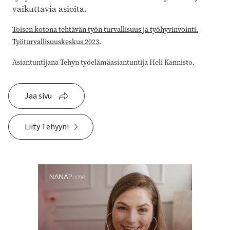
vaikuttavia asioita.
Toisen kotona tehtävän työn turvallisuus ja työhyvinvointi.
Työturvallisuuskeskus 2023.
Asiantuntijana Tehyn työelämäasiantuntija Heli Kannisto.
Jaa sivu
Liity Tehyyn!