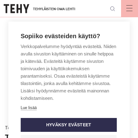
Hyppää
TEHYLÄISTEN OMA LEHTI
pääsisältöön
Op
mai
nav
Sopiiko evästeiden käyttö?
Verkkopalvelumme hyödyntää evästeitä. Niiden
avulla sivuston käyttäminen on sinulle helppoa
ja kätevää. Evästeitä käytämme sivuston
toimivuuden ja käyttökokemuksen
parantamiseksi. Osaa evästeistä käytämme
tilastointiin, jonka avulla kehitämme sivustoa.
Lisäksi hyödynnämme evästeitä mainonnan
kohdistamiseen.
Lue lisää
HYVÄKSY EVÄSTEET
Töissä
Töissä toisen kotona – opas