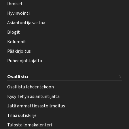
Ihmiset
e
Hyvinvointi
h
Asiantuntija vastaa
t
i
Blogit
f
Kolumnit
o
Pääkirjoitus
o
Puheenjohtajalta
t
e
Osallistu
r
Osallistu lehdentekoon
Kysy Tehyn asiantuntijalta
Jätä ammattiosastoilmoitus
Tilaa uutiskirje
Tulosta lomakalenteri