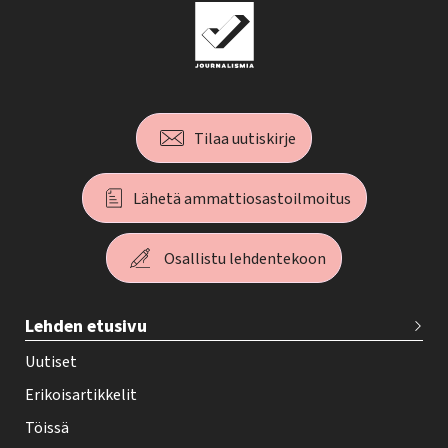
Tilaa uutiskirje
Lähetä ammattiosastoilmoitus
Osallistu lehdentekoon
T
Lehden etusivu
e
h
Uutiset
y
Erikoisartikkelit
-
Töissä
l