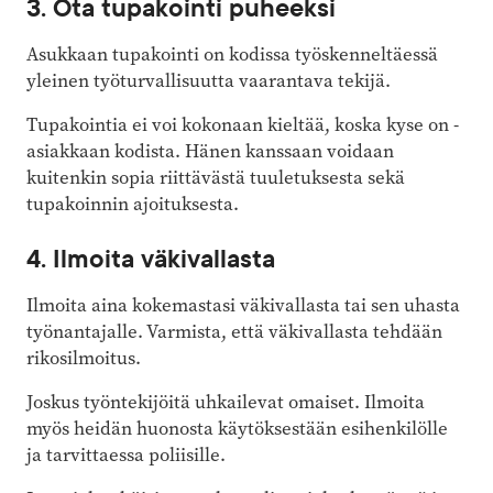
3. Ota tupakointi puheeksi
Asukkaan tupakointi on kodissa työsken­neltäessä
yleinen työ­turvallisuutta vaarantava tekijä.
Tupakointia ei voi kokonaan kieltää, koska kyse on ­
asiakkaan kodista. Hänen kanssaan voidaan
kuitenkin sopia riittävästä tuuletuksesta sekä
tupakoinnin ajoituksesta.
4. Ilmoita väkivallasta
Ilmoita aina kokemastasi väkivallasta tai sen uhasta
työnantajalle. Varmista, että väkivallasta tehdään
rikosilmoitus.
Joskus työntekijöitä uhkailevat omaiset. Ilmoita
myös heidän huonosta käytöksestään esihenkilölle
ja tarvittaessa poliisille.