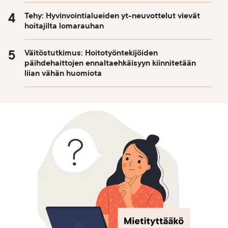
Tehy: Hyvinvointialueiden yt-neuvottelut vievät
hoitajilta lomarauhan
Väitöstutkimus: Hoitotyöntekijöiden
päihdehaittojen ennaltaehkäisyyn kiinnitetään
liian vähän huomiota