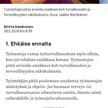
Kuvateksti
Työnantajan pitää arvioida asiakkaan koti turvallisuuden ja
terveellisyyden näkökulmasta.
Kuva: Jaakko Martikainen
Kirjoittaja
Riitta Hankonen
28.5.2024 klo 8:30
1. Ehkäise ennalta
Työnantaja vastaa työturvallisuudesta myös silloin,
kun työ tehdään asiakkaan kotona. Työnantajan
pitää arvioida asiakkaan koti turvallisuuden ja
terveellisyyden näkökulmasta.
Työntekijän pitää puolestaan noudattaa työnantajan
määräyksiä ja ohjeita. Jos huomaat terveys- tai
turvallisuusvaaraa aiheuttavia asioita, ilmoita niistä
esihenkilölle ja työsuojeluvaltuutetulle.