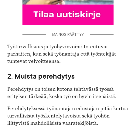
MAINOS PÄÄTTYY
Työturvallisuus ja työhyvinvointi toteutuvat
parhaiten, kun sekä työnantaja että työntekijät
tuntevat velvoitteensa.
2. Muista perehdytys
Perehdytys on toisen kotona tehtävässä työssä
erityisen tärkeää, koska työ on hyvin itsenäistä.
Perehdytyksessä työnantajan edustajan pitää kertoa
turvallisista työsken­telytavoista sekä työhön
liittyvistä mahdol­lisista vaaratekijöistä.