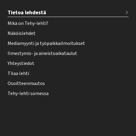
Tietoa lehdestä
Mikä on Tehy-lehti?
Näköislehdet
Mediamyynti ja työpaikkailmoitukset
Ilmestymis- ja aineistoaikataulut
Yhteystiedot
Tilaa lehti
Osoitteenmuutos
Tehy-lehti somessa