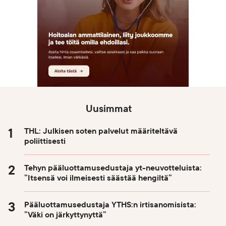
Uusimmat
THL: Julkisen soten palvelut määriteltävä
poliittisesti
Tehyn pääluottamusedustaja yt-neuvotteluista:
”Itsensä voi ilmeisesti säästää hengiltä”
Pääluottamusedustaja YTHS:n irtisanomisista:
”Väki on järkyttynyttä”