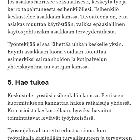
Jos asiakas häiritsee seksuaalisesti, ­keskeytä työ ja
kerro tapahtuneesta esi­henkilöllesi. Esihenkilö
keskustelee asiakkaan kanssa. Tavoitteena on, että
asiakas muuttaa käytöstään, vaikka epäasiallinen
käytös ­johtuisikin asiakkaan terveydentilasta.
Työntekijää ei saa lähettää uhkan keskelle yksin.
Käynti asiakkaan luona voidaan ­toteuttaa
esimerkiksi sairaanhoidon ja koti­palvelun
yhteiskäyntinä tai vartijan kanssa.
5. Hae tukea
Keskustele työstäsi esihenkilön kanssa. Eettiseen
kuormitukseen kannattaa hakea ratkaisuja yhdessä.
Kun asioista keskustellaan, hyväksi havaitut
toimintatavat leviävät työyhteisössä.
Työsuojeluvaltuutettu edustaa sinua, kun
työpaikalla käsitellään turvallisuuteen ja terveyteen