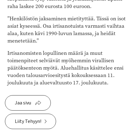
raha laskee 200 eurosta 100 euroon.
”Henkilöstön jaksaminen mietityttää. Tässä on isot
asiat kyseessä. Osa irtisanotuista varmasti vaihtaa
alaa, kuten kävi 1990-luvun lamassa, ja heidät
menetetään.”
Irtisanomisten lopullinen määrä ja muut
toimenpiteet selviävät myöhemmin virallisen
päätöksenteon myötä. Aluehallitus käsittelee ensi
vuoden talousarvioesitystä kokouksessaan 11.
joulukuuta ja aluevaltuusto 17. joulukuuta.
Jaa sivu
Liity Tehyyn!