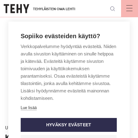
Hyppää
TEHYLÄISTEN OMA LEHTI
pääsisältöön
Op
mai
nav
Sopiiko evästeiden käyttö?
Verkkopalvelumme hyödyntää evästeitä. Niiden
avulla sivuston käyttäminen on sinulle helppoa
ja kätevää. Evästeitä käytämme sivuston
toimivuuden ja käyttökokemuksen
parantamiseksi. Osaa evästeistä käytämme
tilastointiin, jonka avulla kehitämme sivustoa.
Lisäksi hyödynnämme evästeitä mainonnan
kohdistamiseen.
Lue lisää
HYVÄKSY EVÄSTEET
Uutinen
Kovia lukuja joulun alla – Itä-