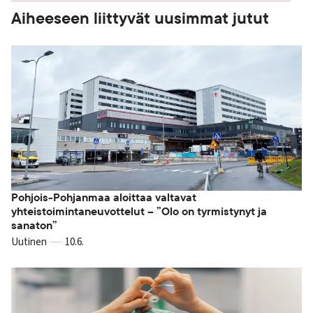
Aiheeseen liittyvät uusimmat jutut
Pohjois-Pohjanmaa aloittaa valtavat
yhteistoimintaneuvottelut – ”Olo on tyrmistynyt ja
sanaton”
Uutinen
10.6.