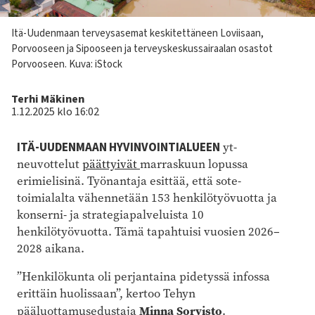
Kuvateksti
Itä-Uudenmaan terveysasemat keskitettäneen Loviisaan,
Porvooseen ja Sipooseen ja terveyskeskussairaalan osastot
Porvooseen.
Kuva: iStock
Kirjoittaja
Terhi Mäkinen
1.12.2025 klo 16:02
ITÄ-UUDENMAAN HYVINVOINTIALUEEN
yt-
neuvottelut
päättyivät
marraskuun lopussa
erimielisinä. Työnantaja esittää, että sote-
toimialalta vähennetään 153 henkilötyövuotta ja
konserni- ja strategiapalveluista 10
henkilötyövuotta. Tämä tapahtuisi vuosien 2026–
2028 aikana.
”Henkilökunta oli perjantaina pidetyssä infossa
erittäin huolissaan”, kertoo Tehyn
Minna Sorvisto
pääluottamusedustaja
.