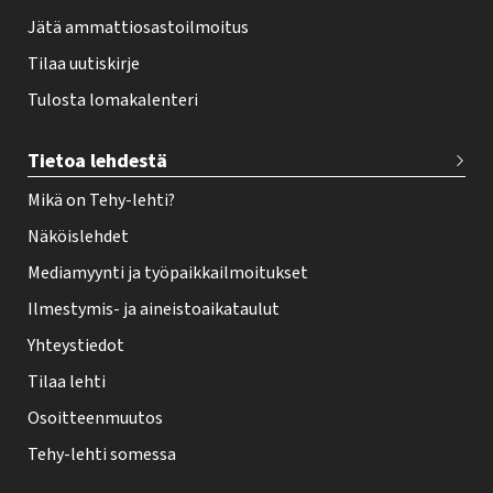
Jätä ammattiosastoilmoitus
Tilaa uutiskirje
Tulosta lomakalenteri
Tietoa lehdestä
Mikä on Tehy-lehti?
Näköislehdet
Mediamyynti ja työpaikkailmoitukset
Ilmestymis- ja aineistoaikataulut
Yhteystiedot
Tilaa lehti
Osoitteenmuutos
Tehy-lehti somessa