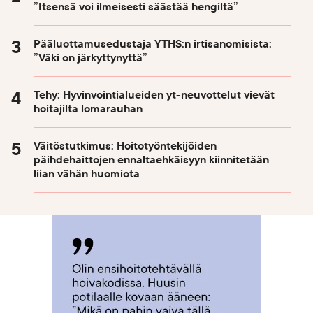
”Itsensä voi ilmeisesti säästää hengiltä”
Pääluottamusedustaja YTHS:n irtisanomisista:
”Väki on järkyttynyttä”
Tehy: Hyvinvointialueiden yt-neuvottelut vievät
hoitajilta lomarauhan
Väitöstutkimus: Hoitotyöntekijöiden
päihdehaittojen ennaltaehkäisyyn kiinnitetään
liian vähän huomiota