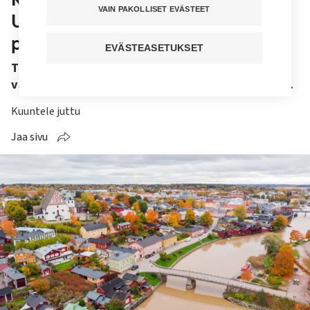
VAIN PAKOLLISET EVÄSTEET
Uudenmaan yt-neuvottelut
päättyivät
EVÄSTEASETUKSET
Työnantaja esittää 163 henkilötyövuoden
vähentämistä Itä-Uudenmaan hyvinvointialueella.
Kuuntele juttu
Jaa sivu