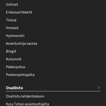
h
Uutiset
y
Erikoisartikkelit
-
Töissä
l
Ihmiset
e
Hyvinvointi
h
Asiantuntija vastaa
t
i
Blogit
f
Kolumnit
o
Pääkirjoitus
o
Puheenjohtajalta
t
e
Osallistu
r
Osallistu lehdentekoon
Kysy Tehyn asiantuntijalta