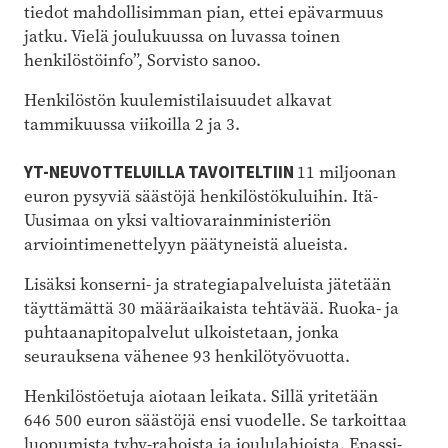
tiedot mahdollisimman pian, ettei epävarmuus
jatku. Vielä joulukuussa on luvassa toinen
henkilöstöinfo”, Sorvisto sanoo.
Henkilöstön kuulemistilaisuudet alkavat
tammikuussa viikoilla 2 ja 3.
YT-NEUVOTTELUILLA TAVOITELTIIN
11 miljoonan
euron pysyviä säästöjä henkilöstökuluihin. Itä-
Uusimaa on yksi valtiovarainministeriön
arviointimenettelyyn päätyneistä alueista.
Lisäksi konserni- ja strategiapalveluista jätetään
täyttämättä 30 määräaikaista tehtävää. Ruoka- ja
puhtaanapitopalvelut ulkoistetaan, jonka
seurauksena vähenee 93 henkilötyövuotta.
Henkilöstöetuja aiotaan leikata. Sillä yritetään
646 500 euron säästöjä ensi vuodelle. Se tarkoittaa
luopumista tyhy-rahoista ja joululahjoista. Epassi-