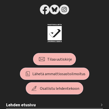
Tilaa uutiskirje
Lähetä ammattiosastoilmoitus
Osallistu lehdentekoon
T
Lehden etusivu
e