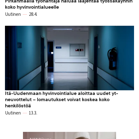
Pirkanmaalla työnantaja haluaa laajentaa työssäkäynnin
koko hyvinvointialueelle
Uutinen
28.4.
Itä-Uudenmaan hyvinvointialue aloittaa uudet yt-
neuvottelut – lomautukset voivat koskea koko
henkilöstöä
Uutinen
13.3.