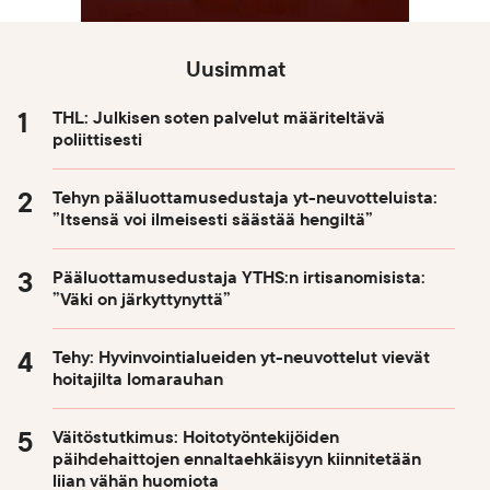
Uusimmat
THL: Julkisen soten palvelut määriteltävä
poliittisesti
Tehyn pääluottamusedustaja yt-neuvotteluista:
”Itsensä voi ilmeisesti säästää hengiltä”
Pääluottamusedustaja YTHS:n irtisanomisista:
”Väki on järkyttynyttä”
Tehy: Hyvinvointialueiden yt-neuvottelut vievät
hoitajilta lomarauhan
Väitöstutkimus: Hoitotyöntekijöiden
päihdehaittojen ennaltaehkäisyyn kiinnitetään
liian vähän huomiota