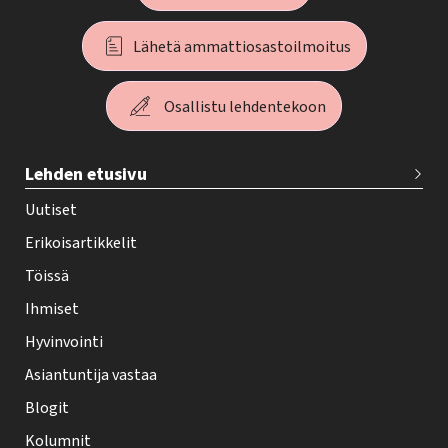
Lähetä ammattiosastoilmoitus
Osallistu lehdentekoon
T
Lehden etusivu
e
h
Uutiset
y
Erikoisartikkelit
-
Töissä
l
Ihmiset
e
Hyvinvointi
h
Asiantuntija vastaa
t
i
Blogit
f
Kolumnit