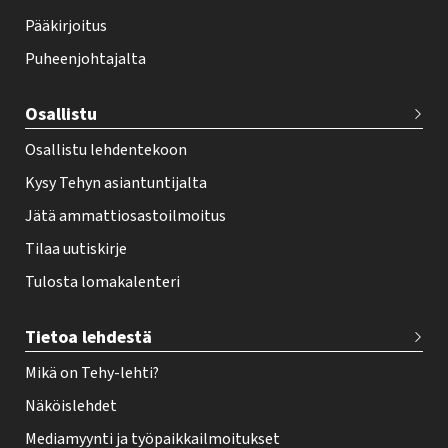
o
Pääkirjoitus
o
Puheenjohtajalta
t
e
Osallistu
r
Osallistu lehdentekoon
Kysy Tehyn asiantuntijalta
Jätä ammattiosastoilmoitus
Tilaa uutiskirje
Tulosta lomakalenteri
Tietoa lehdestä
Mikä on Tehy-lehti?
Näköislehdet
Mediamyynti ja työpaikkailmoitukset