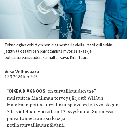
Kuvateksti
Teknologian kehittyminen diagnostisilla aloilla vaatii kuitenkin
jatkuvaa osaamisen päivittämistä myös asiakas- ja
potilasturvallisuuden kannalta.
Kuva: Kirsi Tuura
Kirjoittaja
Vesa Velhovaara
17.9.2024 klo 7:46
"
OIKEA DIAGNOOSI
on turvallisuuden tae”,
muistuttaa Maailman terveysjärjestö WHO:n
Maailman potilasturvallisuuspäivään liittyvä slogan.
Sitä vietetään vuosittain 17. syyskuuta. Suomessa
päivä tunnetaan asiakas- ja
potilasturvallisuuspäivänä.