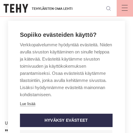
Hyppää
TEHYLÄISTEN OMA LEHTI
pääsisältöön
Op
mai
nav
Sopiiko evästeiden käyttö?
Verkkopalvelumme hyödyntää evästeitä. Niiden
avulla sivuston käyttäminen on sinulle helppoa
ja kätevää. Evästeitä käytämme sivuston
toimivuuden ja käyttökokemuksen
parantamiseksi. Osaa evästeistä käytämme
tilastointiin, jonka avulla kehitämme sivustoa.
Lisäksi hyödynnämme evästeitä mainonnan
kohdistamiseen.
Lue lisää
HYVÄKSY EVÄSTEET
Uutinen
”Laadukkaan diagnoosin oikea