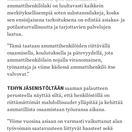
ammattihenkilölaki on luultavasti kaikkein
merkityksellisempiä soten substanssilakeja, koska
sen ensisijaisena tarkoituksena on edistää asiakas- ja
potilasturvallisuutta ja tarjottavien palvelujen
laatua.
”Tämä taataan ammattihenkilöiden riittävällä
osaamisella, koulutuksella ja pätevyydellä, jota
ammattihenkilölain nojalla viranomainen,
työnantaja ja viime kädessä ammattihenkilö itse
valvovat.”
TEHYN JÄSENISTÖLTÄÄN
saaman palautteen
perusteella näyttää siltä, että henkilöstöllä on
riittämättömät mahdollisuudet ylläpitää ja kehittää
ammatillista osaamistaan työuransa aikana.
”Viime vuosina asiaan on varmasti vaikuttanut alan
työvoiman saatavuuteen liittyvät haasteet sekä