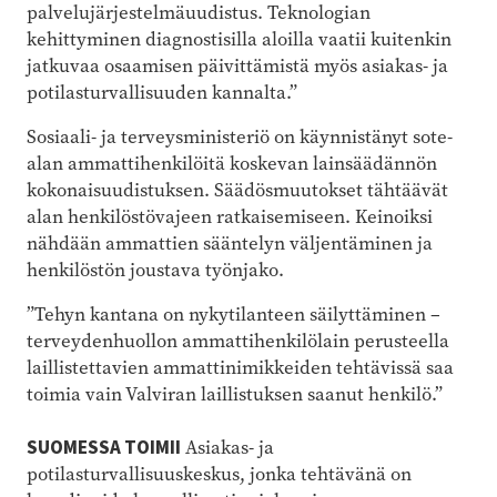
palvelujärjestelmäuudistus. Teknologian
kehittyminen diagnostisilla aloilla vaatii kuitenkin
jatkuvaa osaamisen päivittämistä myös asiakas- ja
potilasturvallisuuden kannalta.”
Sosiaali- ja terveysministeriö on käynnistänyt sote-
alan ammattihenkilöitä koskevan lainsäädännön
kokonaisuudistuksen. Säädösmuutokset tähtäävät
alan henkilöstövajeen ratkaisemiseen. Keinoiksi
nähdään ammattien sääntelyn väljentäminen ja
henkilöstön joustava työnjako.
”Tehyn kantana on nykytilanteen säilyttäminen –
terveydenhuollon ammattihenkilölain perusteella
laillistettavien ammattinimikkeiden tehtävissä saa
toimia vain Valviran laillistuksen saanut henkilö.”
SUOMESSA TOIMII
Asiakas- ja
potilasturvallisuuskeskus, jonka tehtävänä on