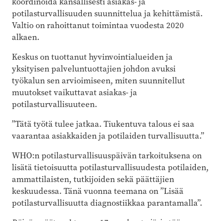
koordinoida kansallisesti asiakas- ja
potilasturvallisuuden suunnittelua ja kehittämistä.
Valtio on rahoittanut toimintaa vuodesta 2020
alkaen.
Keskus on tuottanut hyvinvointialueiden ja
yksityisen palveluntuottajien johdon avuksi
työkalun sen arvioimiseen, miten suunnitellut
muutokset vaikuttavat asiakas- ja
potilasturvallisuuteen.
”Tätä työtä tulee jatkaa. Tiukentuva talous ei saa
vaarantaa asiakkaiden ja potilaiden turvallisuutta.”
WHO:n potilasturvallisuuspäivän tarkoituksena on
lisätä tietoisuutta potilasturvallisuudesta potilaiden,
ammattilaisten, tutkijoiden sekä päättäjien
keskuudessa. Tänä vuonna teemana on ”Lisää
potilasturvallisuutta diagnostiikkaa parantamalla”.