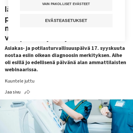
VAIN PAKOLLISET EVÄSTEET
lähtökohta on laadukas näyte tai
potilaskohtainen tutkimus”,
EVÄSTEASETUKSET
muistuttaa Tehyn
varapuheenjohtaja
Asiakas- ja potilasturvallisuuspäivä 17. syyskuuta
nostaa esiin oikean diagnoosin merkityksen. Aihe
oli esillä jo edellisenä päivänä alan ammattilaisten
webinaarissa.
Kuuntele juttu
Jaa sivu