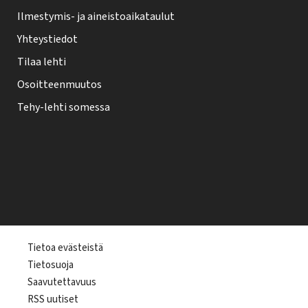
Ilmestymis- ja aineistoaikataulut
Yhteystiedot
Tilaa lehti
Osoitteenmuutos
Tehy-lehti somessa
T
Tietoa evästeistä
Tietosuoja
e
Saavutettavuus
h
RSS uutiset
y