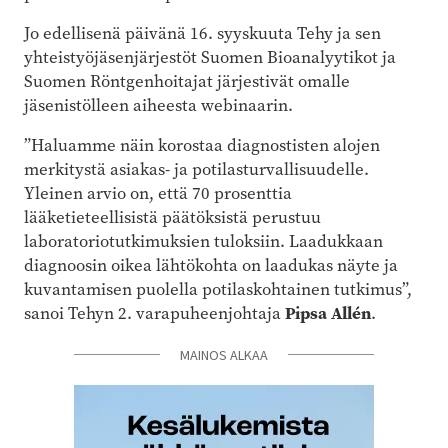
Jo edellisenä päivänä 16. syyskuuta Tehy ja sen
yhteistyöjäsenjärjestöt Suomen Bioanalyytikot ja
Suomen Röntgenhoitajat järjestivät omalle
jäsenistölleen aiheesta webinaarin.
”Haluamme näin korostaa diagnostisten alojen
merkitystä asiakas- ja potilasturvallisuudelle.
Yleinen arvio on, että 70 prosenttia
lääketieteellisistä päätöksistä perustuu
laboratoriotutkimuksien tuloksiin. Laadukkaan
diagnoosin oikea lähtökohta on laadukas näyte ja
kuvantamisen puolella potilaskohtainen tutkimus”,
sanoi Tehyn 2. varapuheenjohtaja
Pipsa Allén
.
MAINOS ALKAA