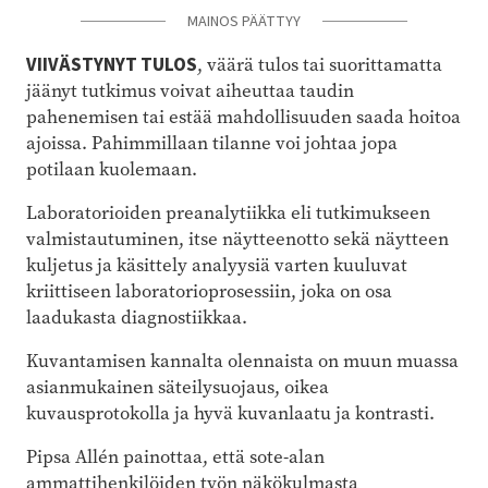
MAINOS PÄÄTTYY
VIIVÄSTYNYT TULOS
, väärä tulos tai suorittamatta
jäänyt tutkimus voivat aiheuttaa taudin
pahenemisen tai estää mahdollisuuden saada hoitoa
ajoissa. Pahimmillaan tilanne voi johtaa jopa
potilaan kuolemaan.
Laboratorioiden preanalytiikka eli tutkimukseen
valmistautuminen, itse näytteenotto sekä näytteen
kuljetus ja käsittely analyysiä varten kuuluvat
kriittiseen laboratorioprosessiin, joka on osa
laadukasta diagnostiikkaa.
Kuvantamisen kannalta olennaista on muun muassa
asianmukainen säteilysuojaus, oikea
kuvausprotokolla ja hyvä kuvanlaatu ja kontrasti.
Pipsa Allén painottaa, että sote-alan
ammattihenkilöiden työn näkökulmasta