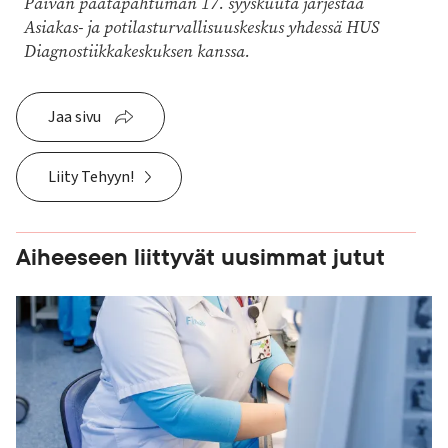
Päivän päätapahtuman 17. syyskuuta järjestää
Asiakas- ja potilasturvallisuuskeskus yhdessä HUS
Diagnostiikkakeskuksen kanssa.
Jaa sivu
Liity Tehyyn!
Aiheeseen liittyvät uusimmat jutut