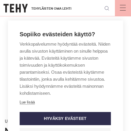
Hyppää
TEHYLÄISTEN OMA LEHTI
pääsisältöön
Op
mai
nav
Sopiiko evästeiden käyttö?
Verkkopalvelumme hyödyntää evästeitä. Niiden
avulla sivuston käyttäminen on sinulle helppoa
ja kätevää. Evästeitä käytämme sivuston
toimivuuden ja käyttökokemuksen
parantamiseksi. Osaa evästeistä käytämme
tilastointiin, jonka avulla kehitämme sivustoa.
Lisäksi hyödynnämme evästeitä mainonnan
kohdistamiseen.
Lue lisää
HYVÄKSY EVÄSTEET
Uutinen
Nordlab hakee miljoonasäästöjä