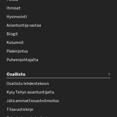
l
Ihmiset
e
Hyvinvointi
h
Asiantuntija vastaa
t
i
Blogit
f
Kolumnit
o
Pääkirjoitus
o
Puheenjohtajalta
t
e
Osallistu
r
Osallistu lehdentekoon
Kysy Tehyn asiantuntijalta
Jätä ammattiosastoilmoitus
Tilaa uutiskirje