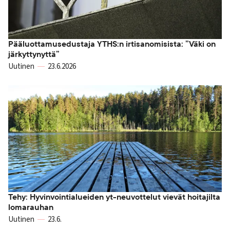
Pääluottamusedustaja YTHS:n irtisanomisista: ”Väki on
järkyttynyttä”
Uutinen
23.6.2026
Tehy: Hyvinvointialueiden yt-neuvottelut vievät hoitajilta
lomarauhan
Uutinen
23.6.