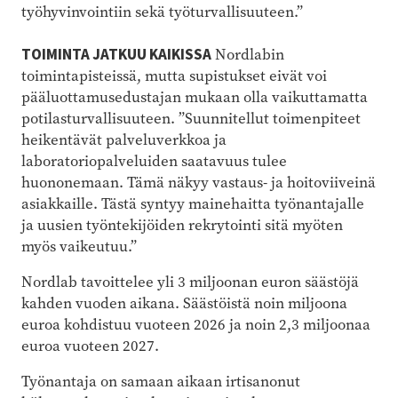
työhyvinvointiin sekä työturvallisuuteen.”
TOIMINTA JATKUU KAIKISSA
Nordlabin
toimintapisteissä, mutta supistukset eivät voi
pääluottamusedustajan mukaan olla vaikuttamatta
potilasturvallisuuteen. ”Suunnitellut toimenpiteet
heikentävät palveluverkkoa ja
laboratoriopalveluiden saatavuus tulee
huononemaan. Tämä näkyy vastaus- ja hoitoviiveinä
asiakkaille. Tästä syntyy mainehaitta työnantajalle
ja uusien työntekijöiden rekrytointi sitä myöten
myös vaikeutuu.”
Nordlab tavoittelee yli 3 miljoonan euron säästöjä
kahden vuoden aikana. Säästöistä noin miljoona
euroa kohdistuu vuoteen 2026 ja noin 2,3 miljoonaa
euroa vuoteen 2027.
Työnantaja on samaan aikaan irtisanonut