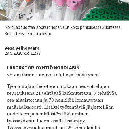
Kuvateksti
NordLab tuottaa laboratoriopalvelut koko pohjoisessa Suomessa.
Kuva: Tehy-lehden arkisto
Kirjoittaja
Vesa Velhovaara
29.5.2026 klo 11:33
LABORATORIOYHTIÖ NORDLABIN
yhteistoimintaneuvottelut ovat päättyneet.
Työnantajan
tiedotteen
mukaan neuvottelujen
seurauksena 21 tehtävää lakkautetaan, 7 tehtävää
osa-aikaistetaan ja 70 henkilöä lomautetaan
määräaikaisesti. Lisäksi työtehtäviä järjestellään
uudelleen ja henkilöstön liikkuminen
työssäkäyntialueen sisällä lisääntyy.
Työssäkäyntialue muuttuu 35 työntekijällä.