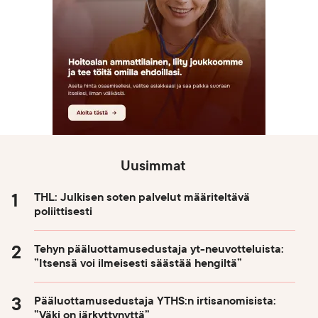
Uusimmat
THL: Julkisen soten palvelut määriteltävä
poliittisesti
Tehyn pääluottamusedustaja yt-neuvotteluista:
”Itsensä voi ilmeisesti säästää hengiltä”
Pääluottamusedustaja YTHS:n irtisanomisista:
”Väki on järkyttynyttä”