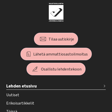
Tilaa uutiskirje
Lähetä ammattiosastoilmoitus
Osallistu lehdentekoon
T
Lehden etusivu
e
h
Uutiset
y
Erikoisartikkelit
-
Töissä