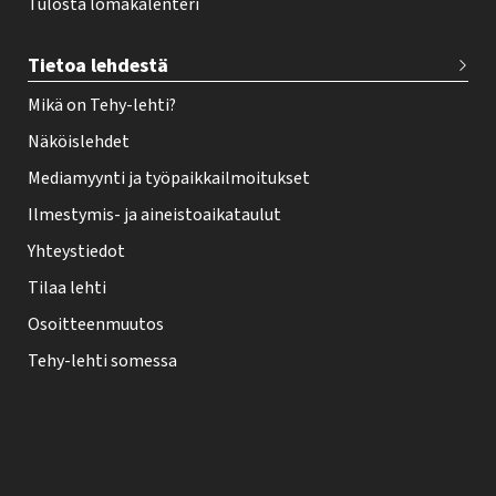
Tulosta lomakalenteri
Tietoa lehdestä
Mikä on Tehy-lehti?
Näköislehdet
Mediamyynti ja työpaikkailmoitukset
Ilmestymis- ja aineistoaikataulut
Yhteystiedot
Tilaa lehti
Osoitteenmuutos
Tehy-lehti somessa