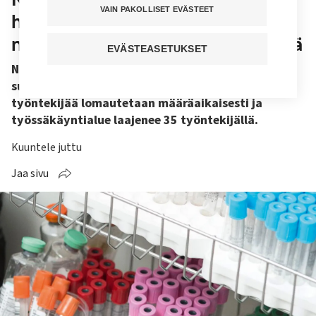
VAIN PAKOLLISET EVÄSTEET
henkilöstötoimilla – yt-
neuvottelut päättyivät erimielisinä
EVÄSTEASETUKSET
Nordlabin yt-neuvottelujen myötä työnantaja
suunnittelee lakkauttavansa 21 tehtävää. 70
työntekijää lomautetaan määräaikaisesti ja
työssäkäyntialue laajenee 35 työntekijällä.
Kuuntele juttu
Jaa sivu