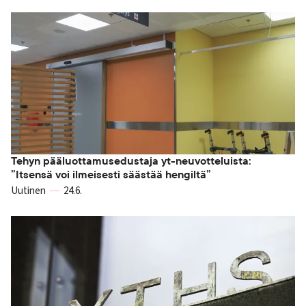
Tehyn pääluottamusedustaja yt-neuvotteluista:
”Itsensä voi ilmeisesti säästää hengiltä”
Uutinen
24.6.