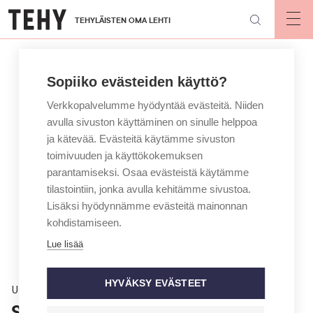
Hyppää
TEHYLÄISTEN OMA LEHTI
pääsisältöön
Op
mai
nav
Sopiiko evästeiden käyttö?
Verkkopalvelumme hyödyntää evästeitä. Niiden
avulla sivuston käyttäminen on sinulle helppoa
ja kätevää. Evästeitä käytämme sivuston
toimivuuden ja käyttökokemuksen
parantamiseksi. Osaa evästeistä käytämme
tilastointiin, jonka avulla kehitämme sivustoa.
Lisäksi hyödynnämme evästeitä mainonnan
kohdistamiseen.
Lue lisää
HYVÄKSY EVÄSTEET
Uutinen
Sairaanhoitaja voi määrätä