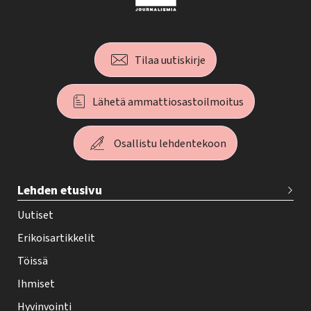
Tilaa uutiskirje
Lähetä ammattiosastoilmoitus
Osallistu lehdentekoon
T
Lehden etusivu
e
h
Uutiset
y
Erikoisartikkelit
-
Töissä
l
Ihmiset
e
Hyvinvointi