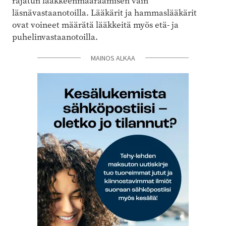
rajatun lääkkeenmääräämisen vain
läsnävastaanotoilla. Lääkärit ja hammaslääkärit
ovat voineet määrätä lääkkeitä myös etä- ja
puhelinvastaanotoilla.
MAINOS ALKAA