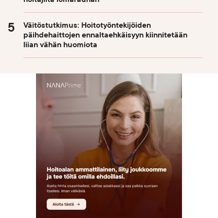
Väitöstutkimus: Hoitotyöntekijöiden
päihdehaittojen ennaltaehkäisyyn kiinnitetään
liian vähän huomiota