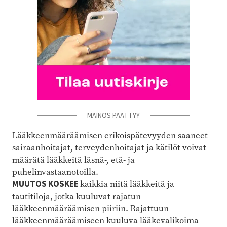
MAINOS PÄÄTTYY
Lääkkeenmääräämisen erikoispätevyyden saaneet
sairaanhoitajat, terveydenhoitajat ja kätilöt voivat
määrätä lääkkeitä läsnä-, etä- ja
puhelinvastaanotoilla.
MUUTOS KOSKEE
kaikkia niitä lääkkeitä ja
tautitiloja, jotka kuuluvat rajatun
lääkkeenmääräämisen piiriin. Rajattuun
lääkkeenmääräämiseen kuuluva lääkevalikoima