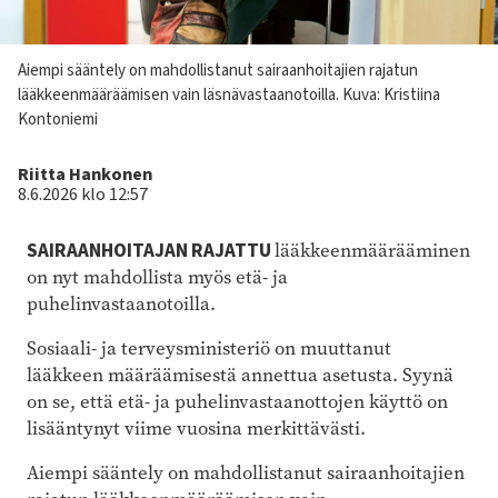
Kuvateksti
Aiempi sääntely on mahdollistanut sairaanhoitajien rajatun
lääkkeenmääräämisen vain läsnävastaanotoilla.
Kuva: Kristiina
Kontoniemi
Kirjoittaja
Riitta Hankonen
8.6.2026 klo 12:57
SAIRAANHOITAJAN RAJATTU
lääkkeenmäärääminen
on nyt mahdollista myös etä- ja
puhelinvastaanotoilla.
Sosiaali- ja terveysministeriö on muuttanut
lääkkeen määräämisestä annettua asetusta. Syynä
on se, että etä- ja puhelinvastaanottojen käyttö on
lisääntynyt viime vuosina merkittävästi.
Aiempi sääntely on mahdollistanut sairaanhoitajien