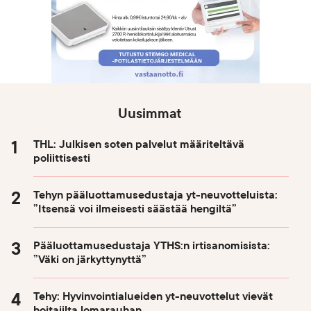
Uusimmat
THL: Julkisen soten palvelut määriteltävä
poliittisesti
Tehyn pääluottamusedustaja yt-neuvotteluista:
”Itsensä voi ilmeisesti säästää hengiltä”
Pääluottamusedustaja YTHS:n irtisanomisista:
”Väki on järkyttynyttä”
Tehy: Hyvinvointialueiden yt-neuvottelut vievät
hoitajilta lomarauhan