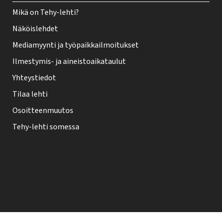
Mikä on Tehy-lehti?
Näköislehdet
Mediamyynti ja työpaikkailmoitukset
Ilmestymis- ja aineistoaikataulut
Yhteystiedot
Tilaa lehti
Osoitteenmuutos
Tehy-lehti somessa