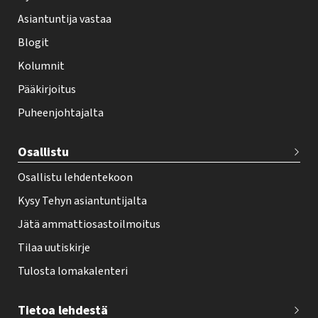
h
Asiantuntija vastaa
t
i
Blogit
f
Kolumnit
o
Pääkirjoitus
o
Puheenjohtajalta
t
e
Osallistu
r
Osallistu lehdentekoon
Kysy Tehyn asiantuntijalta
Jätä ammattiosastoilmoitus
Tilaa uutiskirje
Tulosta lomakalenteri
Tietoa lehdestä