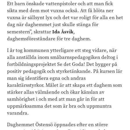
Ett barn önskade vattenpistoler och att man fick
sikta med dem mot vuxna också. Att få blöta ner
vuxna är sällsynt lyx och det var roligt för alla en het
dag när daghemmet just skulle stänga för
Ida Åsvik
semestern”, skrattar
,
daghemsföreståndare för tre daghem.
I år tog kommunen ytterligare ett steg vidare, när
alla anställda inom småbarnspedagogiken deltog i
fortbildningsprojektet Se det Goda! Det bygger på
positiv pedagogik och styrketänkande. På kursen lär
man sig identifiera egna och andras
karaktärsstyrkor. Målet är att skapa ett daghem som
stärker allas välmående och ökar känslan av
samhörighet i och med att man går in för att
uppmärksamma det som är bra och uppmuntra
varandra.
Daghemmet Östensö öppnades efter en större