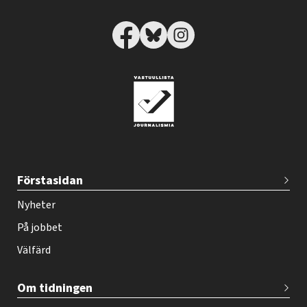
T
Förstasidan
e
h
Nyheter
y
På jobbet
-
Välfärd
l
e
Om tidningen
h