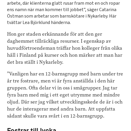
arbete, där klienterna glatt rusar fram mot en och ropar
ens namn när man kommer till jobbet”, säger Catarina
Östman som arbetar som barnskötare i Nykarleby. Här
tvättar Lea Björklund händerna.
Hon ger staden erkännande för att den ger
daghemmet tillräckliga resurser. I egenskap av
huvudförtroendeman träffar hon kolleger från olika
håll i Finland på kurser och hon märker att man har
det bra ställt i Nykarleby.
”Vanligen har en 12-barnsgrupp med barn under tre
år tre fostrare, men vi är fyra anställda i den här
gruppen. Ofta delar vi in oss i smågrupper. Jag tar
fyra barn med mig i ett eget utrymme med mindre
oljud. Där ser jag vilket utvecklingsskede de är i och
hur de interagerar med andra barn. Att uppfatta
sådant skulle vara svårt i en 12-barnsgrupp.
Fostrar till lycka