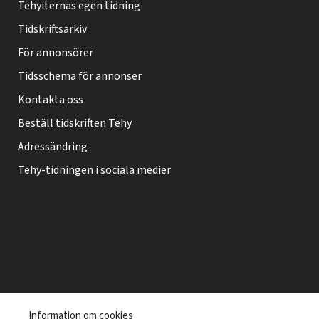
Tehyiternas egen tidning
t
Tidskriftsarkiv
i
f
För annonsörer
o
Tidsschema för annonser
o
Kontakta oss
t
Beställ tidskriften Tehy
e
Adressändring
r
Tehy-tidningen i sociala medier
T
Information om cookies