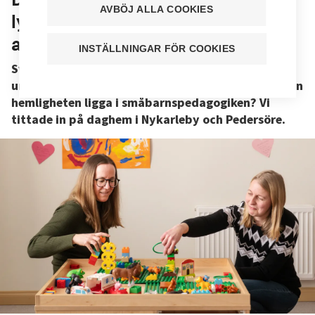
AVBÖJ ALLA COOKIES
lyckliga barn – ”Det viktigaste är
att se det goda”
INSTÄLLNINGAR FÖR COOKIES
Svenskspråkiga i Österbotten är enligt många
undersökningar lyckligare än andra finländare. Kan
hemligheten ligga i småbarnspedagogiken? Vi
tittade in på daghem i Nykarleby och Pedersöre.