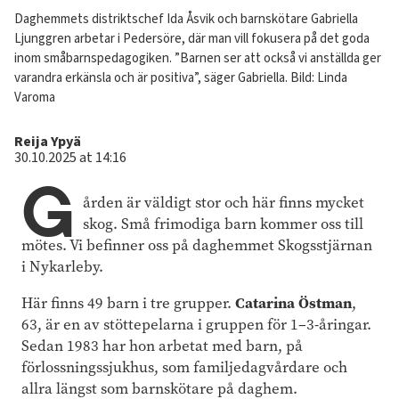
Image
Daghemmets distriktschef Ida Åsvik och barnskötare Gabriella
text
Ljunggren arbetar i Pedersöre, där man vill fokusera på det goda
inom småbarnspedagogiken. ”Barnen ser att också vi anställda ger
varandra erkänsla och är positiva”, säger Gabriella.
Bild: Linda
Varoma
Author
Reija Ypyä
30.10.2025 at 14:16
G
ården är väldigt stor och här finns mycket
skog. Små frimodiga barn kommer oss till
mötes. Vi befinner oss på daghemmet Skogsstjärnan
i Nykarleby.
Catarina Östman
Här finns 49 barn i tre grupper.
,
63, är en av stöttepelarna i gruppen för 1–3-åringar.
Sedan 1983 har hon arbetat med barn, på
förlossningssjukhus, som familjedagvårdare och
allra längst som barnskötare på daghem.