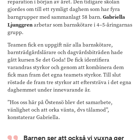
reparation i början av året. Den tidigare skolan
gjordes om till ett rymligt daghem som har fyra
Gabriella
barngrupper med sammanlagt 58 barn.
Ljunggren
arbetar som barnskötare i 4–5-åringarnas
grupp.
Teamen fick en uppgift när alla barnskötare,
barnträdgårdslärare och dagvårdsbiträden hade
gått kursen Se det Goda! De fick identifiera
varandras styrkor och genom att kombinera dem
fick man fram det egna teamets styrkor. Till slut
röstade de fram tre styrkor att eftersträva i det egna
daghemmet under innevarande år.
”Hos oss här på Östensö blev det samarbete,
vänlighet och att orka vänta, dvs tålamod”,
konstaterar Gabriella.
Barnen ser att också vi vuxna ger