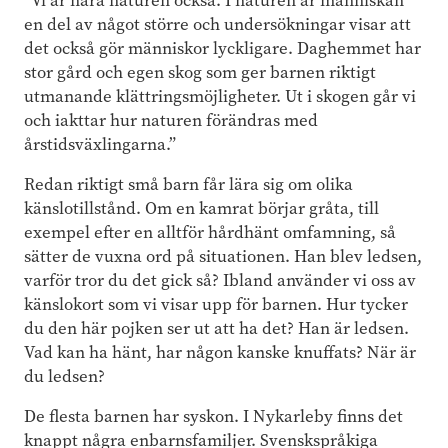
”Vi är nära naturen också. I naturen är människan
en del av något större och undersökningar visar att
det också gör människor lyckligare. Daghemmet har
stor gård och egen skog som ger barnen riktigt
utmanande klättringsmöjligheter. Ut i skogen går vi
och iakttar hur naturen förändras med
årstidsväxlingarna.”
Redan riktigt små barn får lära sig om olika
känslotillstånd. Om en kamrat börjar gråta, till
exempel efter en alltför hårdhänt omfamning, så
sätter de vuxna ord på situationen. Han blev ledsen,
varför tror du det gick så? Ibland använder vi oss av
känslokort som vi visar upp för barnen. Hur tycker
du den här pojken ser ut att ha det? Han är ledsen.
Vad kan ha hänt, har någon kanske knuffats? När är
du ledsen?
De flesta barnen har syskon. I Nykarleby finns det
knappt några enbarnsfamiljer. Svenskspråkiga