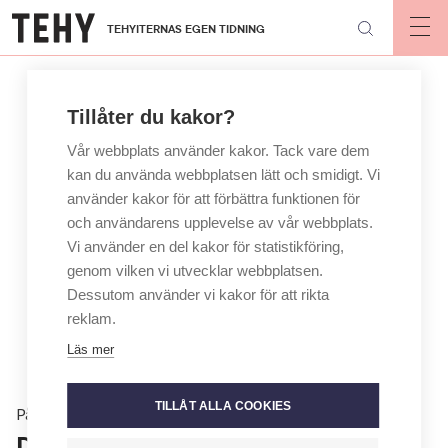
Hoppa
TEHYITERNAS EGEN TIDNING
till
Op
mai
huvudinnehåll
nav
Tillåter du kakor?
Vår webbplats använder kakor. Tack vare dem
kan du använda webbplatsen lätt och smidigt. Vi
använder kakor för att förbättra funktionen för
och användarens upplevelse av vår webbplats.
Vi använder en del kakor för statistikföring,
genom vilken vi utvecklar webbplatsen.
Dessutom använder vi kakor för att rikta
reklam.
Läs mer
TILLÅT ALLA COOKIES
På jobbet
Daghem i Österbotten fostrar