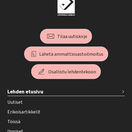
Tilaa uutiskirje
Lähetä ammattiosastoilmoitus
Osallistu lehdentekoon
T
Lehden etusivu
e
h
Uutiset
y
Erikoisartikkelit
-
Töissä
l
Ihmiset