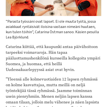
”Parasta työssäni ovat lapset. Ei ole muuta työtä, jossa
asiakkaat ryntäisivät iloisina vastaan nimeäni huutaen,
kun tulen töihin”, Catarina Östman sanoo. Käsien pesulla
Lea Björklund.
Catarina kiittää, että kaupunki antaa päivähoitoon
tarpeeksi voimavaroja. Hän tapaa
pääluottamushenkilönä kursseilla kollegoita ympäri
Suomea, ja huomaa, että heillä
Uudessakaarlepyyssä asiat ovat hyvin.
”Yleensä alle kolmevuotiaiden 12 ­lapsen ryhmässä
on kolme kasvattajaa, mutta meillä on neljä
työntekijää tässä ryhmässä. Jaamme toiminnan
usein pienryhmiin. Menen neljän lapsen kanssa
omaan tilaan, jolloin melu ­vähenee ja näen lapsista