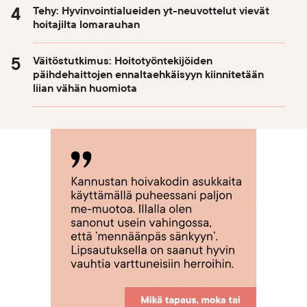
Tehy: Hyvinvointialueiden yt-neuvottelut vievät
hoitajilta lomarauhan
Väitöstutkimus: Hoitotyöntekijöiden
päihdehaittojen ennaltaehkäisyyn kiinnitetään
liian vähän huomiota