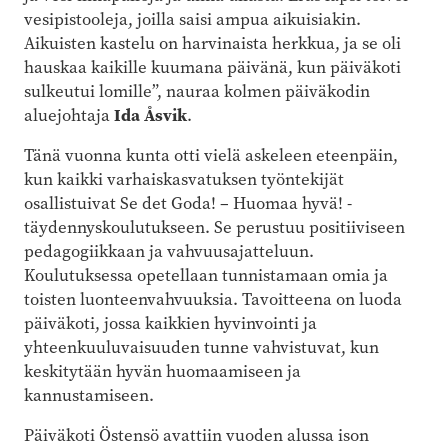
vesipistooleja, joilla saisi ampua aikuisiakin.
Aikuisten kastelu on harvinaista herkkua, ja se oli
hauskaa kaikille kuumana päivänä, kun päiväkoti
sulkeutui lomille”, nauraa kolmen päiväkodin
aluejohtaja
Ida Åsvik
.
Tänä vuonna kunta otti vielä askeleen eteenpäin,
kun kaikki varhaiskasvatuksen työntekijät
osallistuivat Se det Goda! – Huomaa hyvä! -
täydennyskoulutukseen. Se perustuu positiiviseen
pedagogiikkaan ja vahvuusajatteluun.
Koulutuksessa opetellaan tunnistamaan omia ja
toisten luonteenvahvuuksia. Tavoitteena on luoda
päiväkoti, jossa kaikkien hyvinvointi ja
yhteenkuuluvaisuuden tunne vahvistuvat, kun
keskitytään hyvän huomaamiseen ja
kannustamiseen.
Päiväkoti Östensö avattiin vuoden alussa ison