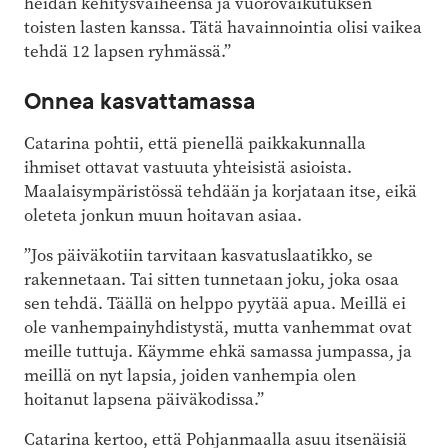
heidän ke­hitysvaiheensa ja vuorovaikutuksen
toisten lasten kanssa. Tätä havain­nointia olisi vaikea
tehdä 12 lapsen ­ryhmässä.”
Onnea kasvattamassa
Catarina pohtii, että pienellä paikkakunnalla
ihmiset ottavat vastuuta yhteisistä asioista.
Maalaisympäristössä tehdään ja korjataan itse, eikä
oleteta jonkun muun hoitavan asiaa.
”Jos päiväkotiin tarvitaan kasvatuslaatikko, se
rakennetaan. Tai sitten tunnetaan joku, joka osaa
sen tehdä. Täällä on helppo pyytää apua. Meillä ei
ole vanhempainyhdistystä, mutta vanhemmat ovat
meille tuttuja. Käymme ehkä samassa jumpassa, ja
meillä on nyt lapsia, joiden vanhempia olen
hoitanut lapsena päiväkodissa.”
Catarina kertoo, että Pohjanmaalla asuu itsenäisiä