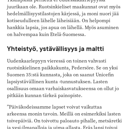
juurikaan ole. Ruotsinkieliset maakunnat ovat myös
hedelmällisyystilastojen kärjessä, ja moni nuori jää
kotiseudulleen lähelle läheisiään. On helpompi
hankkia lapsia, jos apua on lähellä. Myös asuminen
on halvempaa kuin Etelä-Suomessa.
Yhteistyö, ystävällisyys ja maltti
Uudenkaarlepyyn vieressä on toinen vahvasti
ruotsinkielinen paikkakunta, Pedersöre. Se on yksi
Suomen 35:stä kunnasta, joka on saanut Unicefin
lapsiystävällinen kunta -tunnustuksen. Lasten
osallisuus omaan varhaiskasvatukseensa on ollut jo
pitkään kunnan tärkeä painopiste.
”Päiväkodeissamme lapset voivat vaikuttaa
arkeensa monin tavoin. Meillä on esimerkiksi lasten
toivepäiviä. On toivottu paloauto pihalle, metsäretki
ja vesi-ilmapalloja ja uima-allasta. Eräs lapsi toivoi