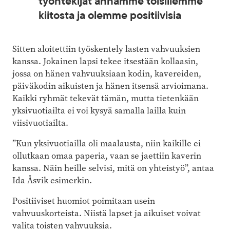
työntekijät annamme toisillemme
kiitosta ja olemme positiivisia
Sitten aloitettiin työskentely lasten vahvuuksien
kanssa. Jokainen lapsi tekee itsestään kollaasin,
jossa on hänen vahvuuksiaan kodin, kavereiden,
päiväkodin aikuisten ja hänen itsensä arvioi­mana.
Kaikki ryhmät tekevät tämän, mutta tietenkään
yksivuotiailta ei voi kysyä samalla lailla kuin
viisivuotiailta.
”Kun yksivuotiailla oli maalausta, niin kaikille ei
ollutkaan omaa paperia, vaan se jaettiin kaverin
kanssa. Näin heille selvisi, mitä on yhteistyö”, antaa
Ida Åsvik esimerkin.
Positiiviset huomiot poimitaan usein
vahvuuskorteista. Niistä lapset ja aikuiset voivat
valita toisten vahvuuksia.