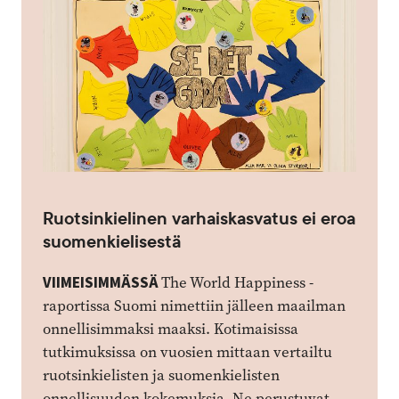
Ruotsinkielinen varhaiskasvatus ei eroa
suomenkielisestä
VIIMEISIMMÄSSÄ
The World Happiness -
raportissa Suomi nimettiin jälleen maailman
onnellisimmaksi maaksi. Kotimaisissa
tutkimuksissa on vuosien mittaan vertailtu
ruotsinkielisten ja suomenkielisten
onnellisuuden kokemuksia. Ne perustuvat