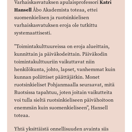
Varhaiskasvatuksen apulaisprofessori
Katri
Hansell
Åbo Akademista toteaa, ettei
suomenkielisen ja ruotsinkielisen
varhaiskasvatuksen eroja ole tutkittu
systemaattisesti.
”Toimintakulttuureissa on eroja alueittain,
kunnittain ja päiväkodeittain. Päiväkodin
toimintakulttuuriin vaikuttavat niin
henkilökunta, johto, lapset, vanhemmat kuin
kunnan poliittiset päättäjätkin. Monet
ruotsinkieliset Pohjanmaalla seuraavat, mitä
Ruotsissa tapahtuu, joten joitain vaikutteita
voi tulla sieltä ruotsinkieliseen päivähoitoon
enemmän kuin suomenkieliseen”, Hansell
toteaa.
Yhtä yksittäistä onnellisuuden avainta siis