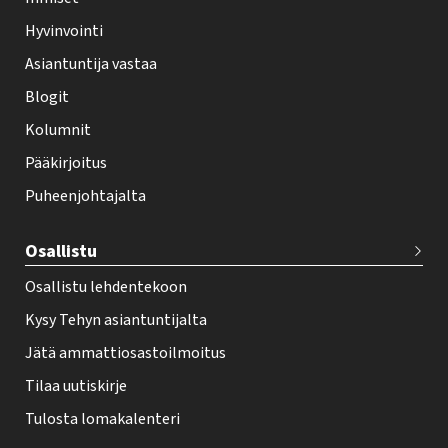
e
Hyvinvointi
h
Asiantuntija vastaa
t
i
Blogit
f
Kolumnit
o
Pääkirjoitus
o
Puheenjohtajalta
t
e
Osallistu
r
Osallistu lehdentekoon
Kysy Tehyn asiantuntijalta
Jätä ammattiosastoilmoitus
Tilaa uutiskirje
Tulosta lomakalenteri