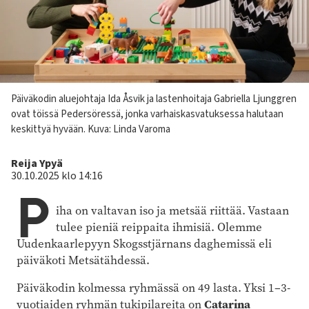
Kuvateksti
Päiväkodin aluejohtaja Ida Åsvik ja lastenhoitaja Gabriella Ljunggren
ovat töissä Pedersöressä, jonka varhaiskasvatuksessa halutaan
keskittyä hyvään.
Kuva: Linda Varoma
Kirjoittaja
Reija Ypyä
30.10.2025 klo 14:16
P
iha on valtavan iso ja metsää riittää. Vastaan
tulee pieniä reippaita ihmisiä. Olemme
Uudenkaarlepyyn Skogsstjärnans daghemissä eli
päiväkoti Metsätähdessä.
Päiväkodin kolmessa ryhmässä on 49 lasta. Yksi 1–3-
vuotiaiden ryhmän tukipilareita on
Catarina