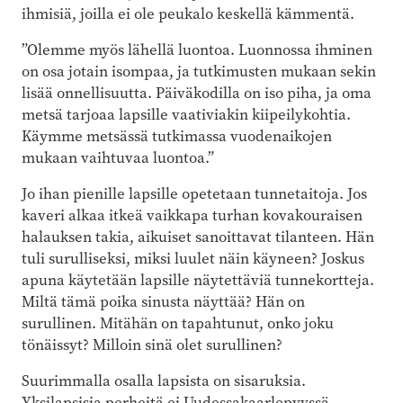
ihmisiä, joilla ei ole peukalo keskellä kämmentä.
”Olemme myös lähellä luontoa. Luonnossa ihminen
on osa jotain isompaa, ja tutkimusten mukaan sekin
lisää onnellisuutta. Päiväkodilla on iso piha, ja oma
metsä tarjoaa lapsille vaativiakin kiipeilykohtia.
Käymme metsässä tutkimassa vuodenaikojen
mukaan vaihtuvaa luontoa.”
Jo ihan pienille lapsille opetetaan tunnetaitoja. Jos
kaveri alkaa itkeä vaikkapa turhan kovakouraisen
halauksen takia, aikuiset sanoittavat tilanteen. Hän
tuli surulliseksi, miksi luulet näin käyneen? Joskus
apuna käytetään lapsille näytettäviä tunnekortteja.
Miltä tämä poika sinusta näyttää? Hän on
surullinen. Mitähän on tapahtunut, onko joku
tönäissyt? Milloin sinä olet surullinen?
Suurimmalla osalla lapsista on sisaruksia.
Yksilapsisia perheitä ei Uudessakaarlepyyssä