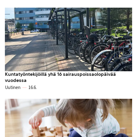
Kuntatyöntekijöillä yhä 16 sairauspoissaolopäivää
vuodessa
Uutinen
16.6.