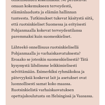
omaan kokemukseen terveydestä,
elämänlaadusta ja elämän hallinnan
tunteesta. Tutkimukset tukevat käsitystä siitä,
että ruotsinkieliset Suomessa ja erityisesti
Pohjanmaalla kokevat terveydentilansa
paremmaksi kuin suomenkieliset.
Lähteekö onnellisuus ruotsinkielisellä
Pohjanmaalla jo varhaiskasvatuksesta?
Eroaako se jotenkin suomenkielisestä? Tätä
kysymystä lähdimme leikkimielisesti
selvittämään. Esimerkiksi ryhmäkokoa ja
pätevyyksiä koskevat lait ja asetukset ovat
luonnollisesti samat koko maassa.
Ruotsinkielistä varhaiskasvatuksen
opettajakoulutusta on Helsingissä ja Vaasassa.