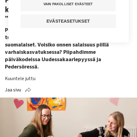
VAIN PAKOLLISET EVÄSTEET
kasvatetaan onnellisia lapsia –
”Tärkeintä on huomata hyvä”
EVÄSTEASETUKSET
Pohjanmaan ruotsinkieliset ovat monien
tutkimusten mukaan onnellisempia kuin muut
suomalaiset. Voisiko onnen salaisuus piillä
varhaiskasvatuksessa? Piipahdimme
päiväkodeissa Uudessakaarlepyyssä ja
Pedersöressä.
Kuuntele juttu
Jaa sivu