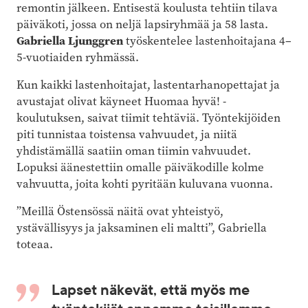
remontin jälkeen. Entisestä koulusta tehtiin tilava
päiväkoti, jossa on neljä lapsiryhmää ja 58 lasta.
Gabriella Ljunggren
työskentelee lastenhoitajana 4–
5-vuotiaiden ryhmässä.
Kun kaikki lastenhoitajat, lastentarhanopettajat ja
avustajat olivat käyneet Huomaa hyvä! -
koulutuksen, saivat tiimit tehtäviä. Työntekijöiden
piti tunnistaa toistensa vahvuudet, ja niitä
yhdistämällä saatiin oman tiimin vahvuudet.
Lopuksi äänestettiin omalle päiväkodille kolme
vahvuutta, joita kohti pyritään kuluvana vuonna.
”Meillä Östensössä näitä ovat yhteistyö,
ystävällisyys ja jaksaminen eli maltti”, Gabriella
toteaa.
Lapset näkevät, että myös me