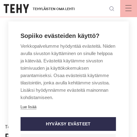
Hyppää
TEHYLÄISTEN OMA LEHTI
pääsisältöön
Op
mai
nav
Sopiiko evästeiden käyttö?
Verkkopalvelumme hyödyntää evästeitä. Niiden
avulla sivuston käyttäminen on sinulle helppoa
ja kätevää. Evästeitä käytämme sivuston
toimivuuden ja käyttökokemuksen
parantamiseksi. Osaa evästeistä käytämme
tilastointiin, jonka avulla kehitämme sivustoa.
Lisäksi hyödynnämme evästeitä mainonnan
kohdistamiseen.
Lue lisää
HYVÄKSY EVÄSTEET
Töissä
Pohjanmaan päiväkodeissa