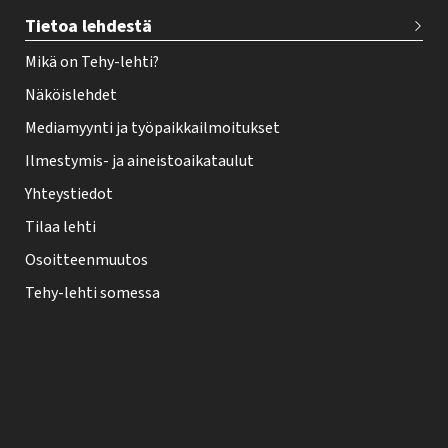
Tietoa lehdestä
Mikä on Tehy-lehti?
Näköislehdet
Mediamyynti ja työpaikkailmoitukset
Ilmestymis- ja aineistoaikataulut
Yhteystiedot
Tilaa lehti
Osoitteenmuutos
Tehy-lehti somessa