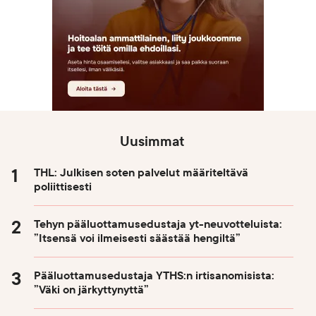
Uusimmat
THL: Julkisen soten palvelut määriteltävä
poliittisesti
Tehyn pääluottamusedustaja yt-neuvotteluista:
”Itsensä voi ilmeisesti säästää hengiltä”
Pääluottamusedustaja YTHS:n irtisanomisista:
”Väki on järkyttynyttä”