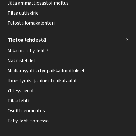
Jätä ammattiosastoilmoitus
Tilaa uutiskirje
Tulosta lomakalenteri
Tietoa lehdestä
Mikä on Tehy-lehti?
Näköislehdet
Mediamyynti ja työpaikkailmoitukset
Ilmestymis- ja aineistoaikataulut
Yhteystiedot
Tilaa lehti
Osoitteenmuutos
Tehy-lehti somessa