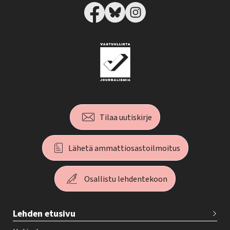
Tilaa uutiskirje
Lähetä ammattiosastoilmoitus
Osallistu lehdentekoon
T
Lehden etusivu
e