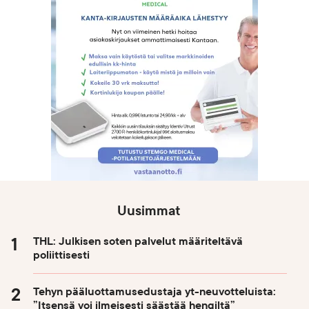
Uusimmat
THL: Julkisen soten palvelut määriteltävä
poliittisesti
Tehyn pääluottamusedustaja yt-neuvotteluista:
”Itsensä voi ilmeisesti säästää hengiltä”