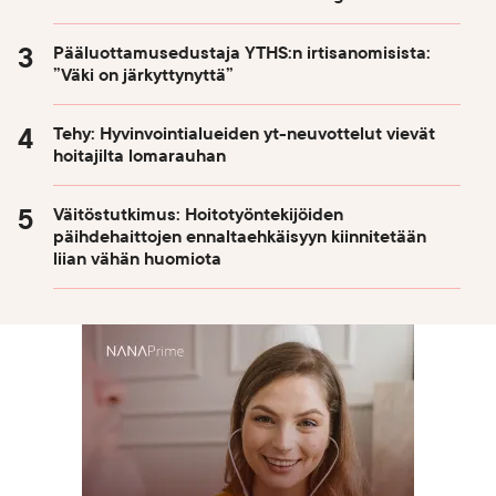
Pääluottamusedustaja YTHS:n irtisanomisista:
”Väki on järkyttynyttä”
Tehy: Hyvinvointialueiden yt-neuvottelut vievät
hoitajilta lomarauhan
Väitöstutkimus: Hoitotyöntekijöiden
päihdehaittojen ennaltaehkäisyyn kiinnitetään
liian vähän huomiota