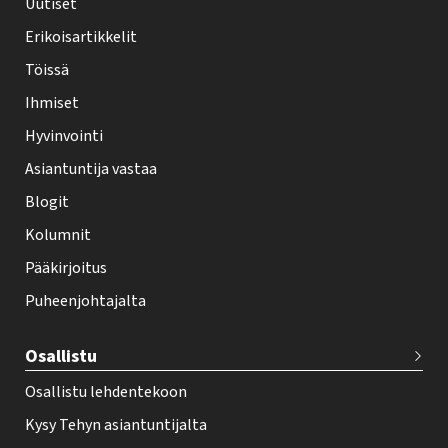
h
Uutiset
y
Erikoisartikkelit
-
Töissä
l
Ihmiset
e
Hyvinvointi
h
Asiantuntija vastaa
t
i
Blogit
f
Kolumnit
o
Pääkirjoitus
o
Puheenjohtajalta
t
e
Osallistu
r
Osallistu lehdentekoon
Kysy Tehyn asiantuntijalta