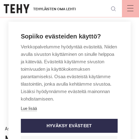
Hyppää
TEHYLÄISTEN OMA LEHTI
pääsisältöön
Op
mai
nav
Sopiiko evästeiden käyttö?
Verkkopalvelumme hyödyntää evästeitä. Niiden
avulla sivuston käyttäminen on sinulle helppoa
ja kätevää. Evästeitä käytämme sivuston
toimivuuden ja käyttökokemuksen
parantamiseksi. Osaa evästeistä käytämme
tilastointiin, jonka avulla kehitämme sivustoa.
Lisäksi hyödynnämme evästeitä mainonnan
kohdistamiseen.
Lue lisää
HYVÄKSY EVÄSTEET
Asiantuntija vastaa
Mitä tehdä, kun työnantaja