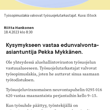
Kuvateksti
Työsopimuslakia valvovat työsuojelutarkastajat.
Kuva: iStock
Kirjoittaja
Riitta Hankonen
18.4.2023 klo 8:30
Kysymykseen vastaa edunvalvonta-
asiantuntija Pekka Mykkänen.
Ole yhteydessä aluehallintoviraston työsuojelun
vastuualueeseen. Työsuojelu­tarkastajat valvovat
työsopimuslakia, joten he auttavat sinua saamaan
työtodistuksen.
Työsuojeluviranomaisen neuvonta­puhelin 0295 016
620 vastaa maanantaista perjantaihin kello 9–15.
Kun työsuhde päättyy, työntekijällä on