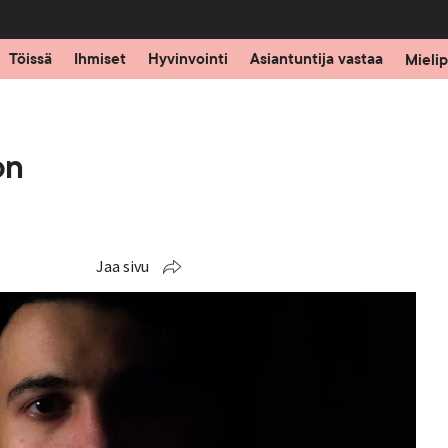
Töissä
Ihmiset
Hyvinvointi
Asiantuntija vastaa
Mielip
on
Jaa sivu