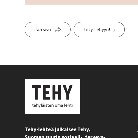
Jaa sivu
Liity Tehyyn!
Tehy-lehteä julkaisee Tehy,
Suomen suurin sosiaali-, terveys-