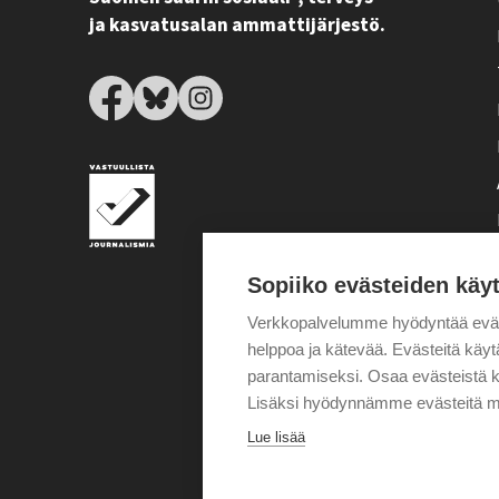
ja kasvatusalan ammattijärjestö.
Sopiiko evästeiden käy
Verkkopalvelumme hyödyntää eväste
helppoa ja kätevää. Evästeitä kä
parantamiseksi. Osaa evästeistä k
Lisäksi hyödynnämme evästeitä m
Lue lisää