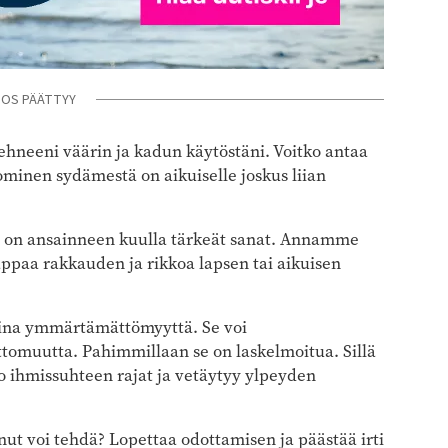
NOS PÄÄTTYY
ehneeni väärin ja kadun käytöstäni. Voitko antaa
minen sydämestä on aikuiselle joskus liian
nen on ansainneen kuulla tärkeät sanat. Annamme
ppaa rakkauden ja rikkoa lapsen tai aikuisen
e aina ymmärtämättömyyttä. Se voi
uttomuutta. Pahimmillaan se on laskelmoitua. Sillä
o ihmissuhteen rajat ja vetäytyy ylpeyden
nut voi tehdä? Lopettaa odottamisen ja päästää irti