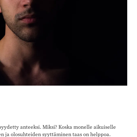
e pyydetty anteeksi. Miksi? Koska monelle aikuiselle
n ja olosuhteiden syyttäminen taas on helppoa.