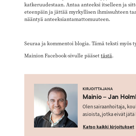
katkeruudestaan. Antaa anteeksi itselleen ja si
eteenpäin ja jättää myrkyllisen ihmissuhteen taa
nääntyä anteeksiantamattomuuteen.
Seuraa ja kommentoi blogia. Tämä teksti myös ty
Mainion Facebook-sivulle pääset
tästä
.
KIRJOITTAJANA
Mainio – Jan Hol
Olen sairaanhoitaja, koul
asioista, jotka eivät jätä
Katso kaikki kirjoitukset