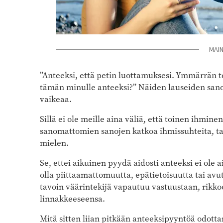
MAI
”Anteeksi, että petin luottamuksesi. Ymmärrän t
tämän minulle anteeksi?” Näiden lauseiden sano
vaikeaa.
Sillä ei ole meille aina väliä, että toinen ihmi
sanomattomien sanojen katkoa ihmissuhteita, ta
mielen.
Se, ettei aikuinen pyydä aidosti anteeksi ei ol
olla piittaamattomuutta, epätietoisuutta tai av
tavoin väärintekijä vapautuu vastuustaan, rikko
linnakkeeseensa.
Mitä sitten liian pitkään anteeksipyyntöä odotta