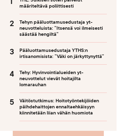
THL: Julkisen soten palvelut
määriteltävä poliittisesti
Tehyn pääluottamusedustaja yt-
neuvotteluista: ”Itsensä voi ilmeisesti
säästää hengiltä”
Pääluottamusedustaja YTHS:n
irtisanomisista: ”Väki on järkyttynyttä”
Tehy: Hyvinvointialueiden yt-
neuvottelut vievät hoitajilta
lomarauhan
Väitöstutkimus: Hoitotyöntekijöiden
päihdehaittojen ennaltaehkäisyyn
kiinnitetään liian vähän huomiota