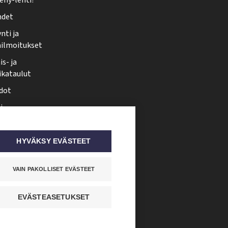
ehy-lehti?
hdet
nti ja
ailmoitukset
s- ja
ikataulut
dot
i
nmuutos
ti somessa
HYVÄKSY EVÄSTEET
VAIN PAKOLLISET EVÄSTEET
EVÄSTEASETUKSET