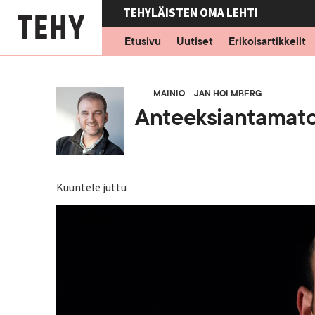
Hyppää
TEHYLÄISTEN OMA LEHTI
pääsisältöön
Etusivu
Uutiset
Erikoisartikkelit
KIRJOITTAJA
MAINIO – JAN HOLMBERG
Anteeksiantamat
Kuuntele juttu