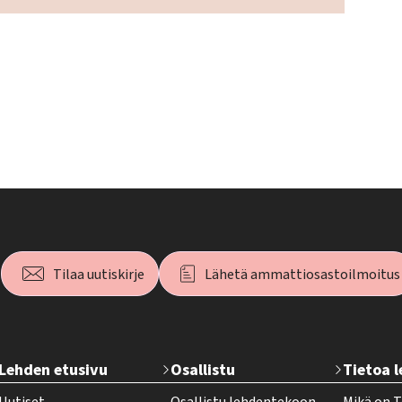
Tilaa uutiskirje
Lähetä ammattiosastoilmoitus
T
Lehden etusivu
Osallistu
Tietoa 
e