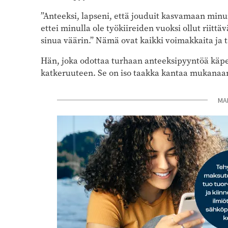
”Anteeksi, lapseni, että jouduit kasvamaan minu
ettei minulla ole työkiireiden vuoksi ollut riittäv
sinua väärin.” Nämä ovat kaikki voimakkaita ja t
Hän, joka odottaa turhaan anteeksipyyntöä käp
katkeruuteen. Se on iso taakka kantaa mukanaan
MA