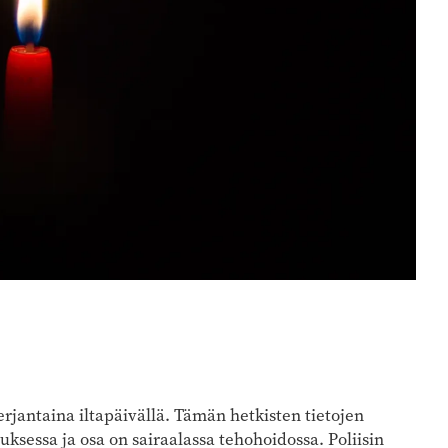
rjantaina iltapäivällä. Tämän hetkisten tietojen
sessa ja osa on sairaalassa tehohoidossa. Poliisin