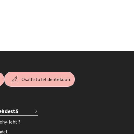
Osallistu lehdentekoon
lehdestä
ehy-lehti?
hdet