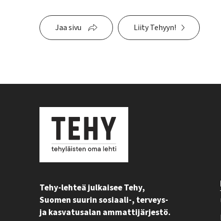
Jaa sivu
Liity Tehyyn!
Tehy-lehteä julkaisee Tehy,
Suomen suurin sosiaali-, terveys-
ja kasvatusalan ammattijärjestö.