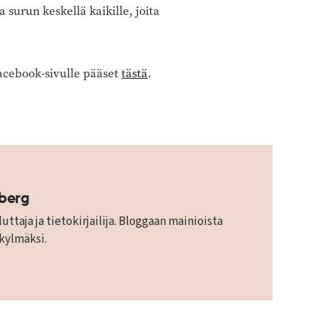
a surun keskellä kaikille, joita
acebook-sivulle pääset
tästä
.
mberg
uttaja ja tietokirjailija. Bloggaan mainioista
 kylmäksi.