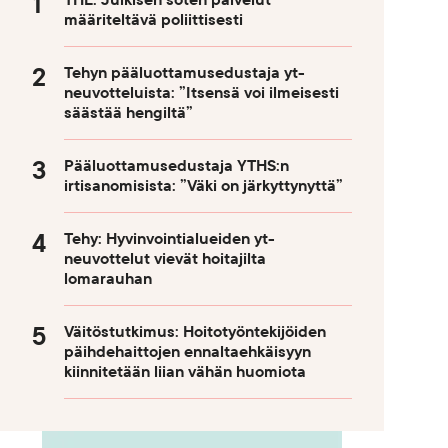
THL: Julkisen soten palvelut
määriteltävä poliittisesti
Tehyn pääluottamusedustaja yt-
neuvotteluista: ”Itsensä voi ilmeisesti
säästää hengiltä”
Pääluottamusedustaja YTHS:n
irtisanomisista: ”Väki on järkyttynyttä”
Tehy: Hyvinvointialueiden yt-
neuvottelut vievät hoitajilta
lomarauhan
Väitöstutkimus: Hoitotyöntekijöiden
päihdehaittojen ennaltaehkäisyyn
kiinnitetään liian vähän huomiota