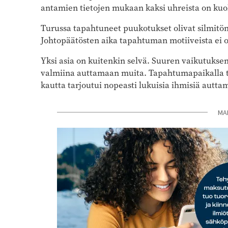
antamien tietojen mukaan kaksi uhreista on kuol
Turussa tapahtuneet puukotukset olivat silmitönt
Johtopäätösten aika tapahtuman motiiveista ei ol
Yksi asia on kuitenkin selvä. Suuren vaikutuksen
valmiina auttamaan muita. Tapahtumapaikalla te
kautta tarjoutui nopeasti lukuisia ihmisiä autta
MA