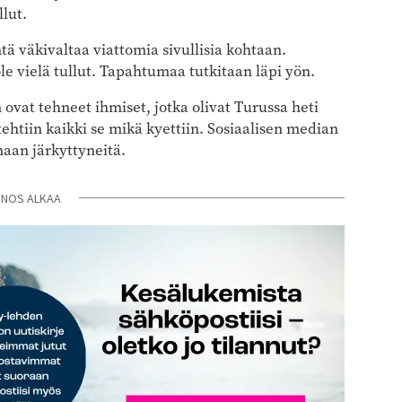
lut.
ä väkivaltaa viattomia sivullisia kohtaan.
e vielä tullut. Tapahtumaa tutkitaan läpi yön.
 ovat tehneet ihmiset, jotka olivat Turussa heti
htiin kaikki se mikä kyettiin. Sosiaalisen median
maan järkyttyneitä.
INOS ALKAA