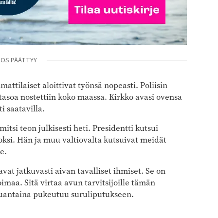
NOS PÄÄTTYY
attilaiset aloittivat työnsä nopeasti. Poliisin
atasoa nostettiin koko maassa. Kirkko avasi ovensa
i saatavilla.
itsi teon julkisesti heti. Presidentti kutsui
oksi. Hän ja muu valtiovalta kutsuivat meidät
e.
avat jatkuvasti aivan tavalliset ihmiset. Se on
oimaa. Sitä virtaa avun tarvitsijoille tämän
auantaina pukeutuu suruliputukseen.