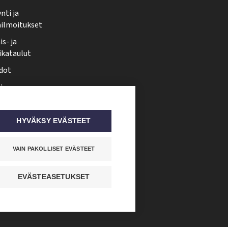
nti ja
ailmoitukset
s- ja
ikataulut
dot
i
nmuutos
ti somessa
HYVÄKSY EVÄSTEET
VAIN PAKOLLISET EVÄSTEET
EVÄSTEASETUKSET