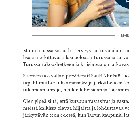
MAI
Muun muassa sosiaali-, terveys- ja turva-alan amm
lisäsi merkittävästi läsnäoloaan Turussa ja turv
Turussa rukoushetkeen ja kriisiapua on jatkuvast
Suomen tasavallan presidentti Sauli Niinistö tuom
tapahtunutta raukkamaiseksi ja järkyttäväksi te
tukemaan uhreja, heidän läheisiään ja toisiamm
Olen ylpeä siitä, että kutsuun vastasivat ja vasta
meissä kaikissa olevaa hiljaista ja lohduttavaa v
järkyttävän teon edessä, kun Turun kaupunki l