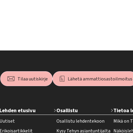
Tilaa uutiskirje
Lähetä ammattiosastoilmoitus
T
Lehden etusivu
Osallistu
Tietoa 
e
Uutiset
Osallistu lehdentekoon
Mikä on T
h
Erikoisartikkelit
Kysy Tehyn asiantuntijalta
Näköisle