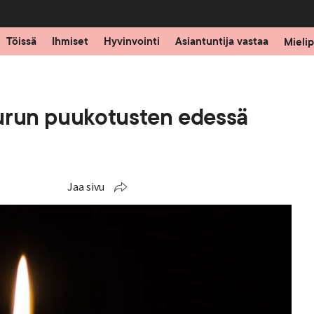
Töissä
Ihmiset
Hyvinvointi
Asiantuntija vastaa
Mielip
urun puukotusten edessä
Jaa sivu