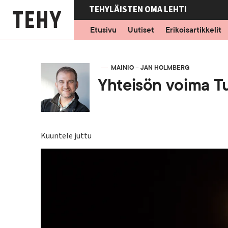
Hyppää
TEHYLÄISTEN OMA LEHTI
pääsisältöön
Etusivu
Uutiset
Erikoisartikkelit
KIRJOITTAJA
MAINIO – JAN HOLMBERG
Yhteisön voima T
Kuuntele juttu