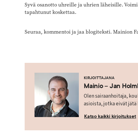
Syvä osanotto uhreille ja uhrien läheisille. Voimi
tapahtunut koskettaa.
Seuraa, kommentoi ja jaa blogiteksti. Mainion F
KIRJOITTAJANA
Mainio – Jan Hol
Olen sairaanhoitaja, koul
asioista, jotka eivät jätä
Katso kaikki kirjoitukset