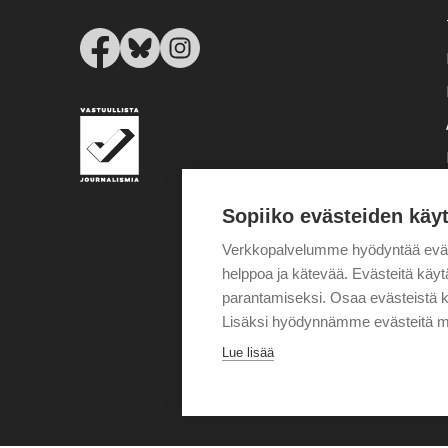
Sopiiko evästeiden käy
Verkkopalvelumme hyödyntää eväste
helppoa ja kätevää. Evästeitä kä
parantamiseksi. Osaa evästeistä k
Lisäksi hyödynnämme evästeitä m
Lue lisää