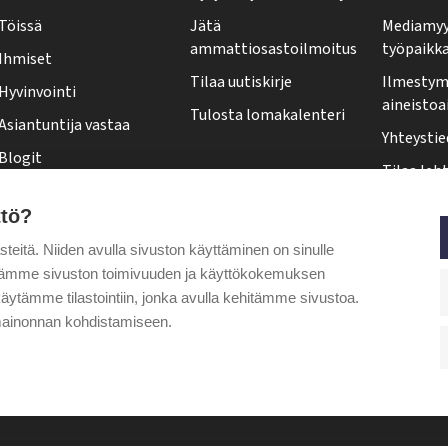
y
Töissä
Jätä
Mediamyy
-
ammattiosastoilmoitus
työpaikk
Ihmiset
l
Tilaa uutiskirje
Ilmestymi
Hyvinvointi
e
aineistoa
Tulosta lomakalenteri
Asiantuntija vastaa
h
Yhteystie
Blogit
t
Tilaa leht
Kolumnit
i
Osoittee
ttö?
Pääkirjoitus
f
Tehy-leh
itä. Niiden avulla sivuston käyttäminen on sinulle
o
Puheenjohtajalta
ytämme sivuston toimivuuden ja käyttökokemuksen
o
äytämme tilastointiin, jonka avulla kehitämme sivustoa.
t
ainonnan kohdistamiseen.
e
r