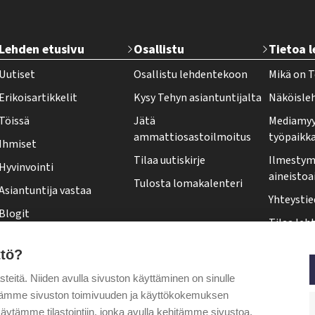
T
Lehden etusivu
Osallistu
Tietoa 
e
Uutiset
Osallistu lehdentekoon
Mikä on T
h
Erikoisartikkelit
Kysy Tehyn asiantuntijalta
Näköisle
y
Töissä
Jätä
Mediamyy
-
ammattiosastoilmoitus
työpaikk
Ihmiset
l
Tilaa uutiskirje
Ilmestymi
Hyvinvointi
e
aineistoa
Tulosta lomakalenteri
Asiantuntija vastaa
h
Yhteystie
Blogit
t
Tilaa leht
Kolumnit
i
Osoittee
ttö?
Pääkirjoitus
f
Tehy-leh
itä. Niiden avulla sivuston käyttäminen on sinulle
o
Puheenjohtajalta
ytämme sivuston toimivuuden ja käyttökokemuksen
o
äytämme tilastointiin, jonka avulla kehitämme sivustoa.