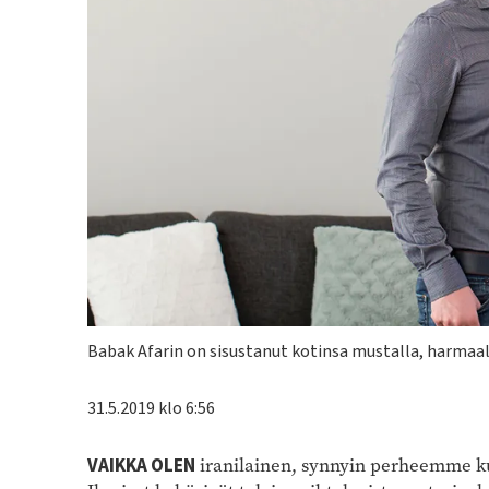
Kuvateksti
Babak Afarin on sisustanut kotinsa mustalla, harmaall
31.5.2019 klo 6:56
VAIKKA OLEN
iranilainen, synnyin perheemme kuo