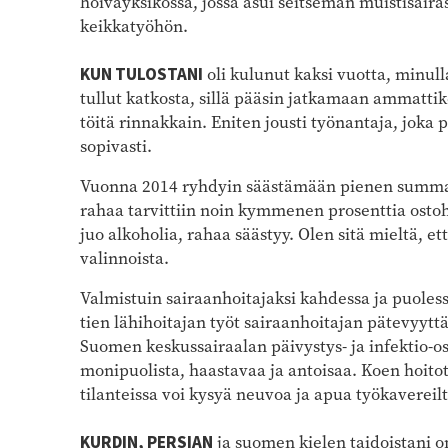
hoivayksikössä, jossa asui seitsemän muistisaira
keikkatyöhön.
KUN TULOSTANI
oli kulunut kaksi vuotta, minull
tullut katkosta, sillä pääsin jatkamaan ammatti
töitä rinnakkain. Eniten jousti työnantaja, joka
sopivasti.
Vuonna 2014 ryhdyin säästämään pienen summa
rahaa tarvittiin noin kymmenen prosenttia ostoh
juo alkoholia, rahaa säästyy. Olen sitä mieltä, et
valinnoista.
Valmistuin sairaanhoitajaksi kahdessa ja puole
tien lähihoitajan työt sairaanhoitajan pätevyyttä
Suomen keskussairaalan päivystys- ja infektio-os
monipuolista, haastavaa ja antoisaa. Koen hoito
tilanteissa voi kysyä neuvoa ja apua työkaverei
KURDIN, PERSIAN
ja suomen kielen taidoistani on