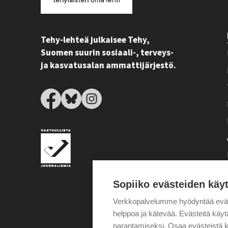
Tehy-lehteä julkaisee Tehy,
Suomen suurin sosiaali-, terveys-
ja kasvatusalan ammattijärjestö.
Sopiiko evästeiden käy
Verkkopalvelumme hyödyntää eväste
helppoa ja kätevää. Evästeitä kä
parantamiseksi. Osaa evästeistä k