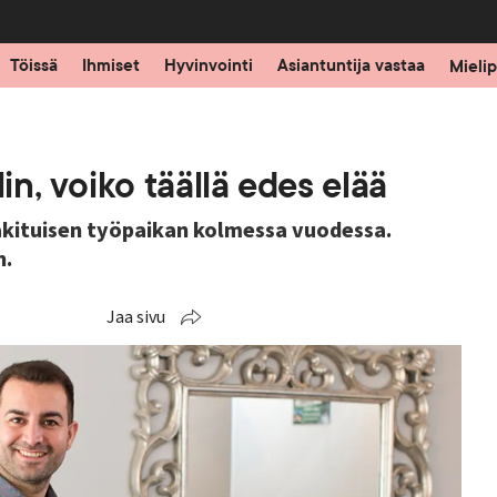
Töissä
Ihmiset
Hyvinvointi
Asiantuntija vastaa
Mielip
in, voiko täällä edes elää
akituisen työpaikan kolmessa vuodessa.
n.
Jaa sivu