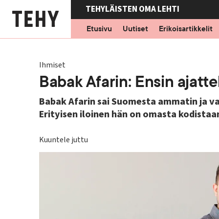
Hyppää
TEHYLÄISTEN OMA LEHTI
pääsisältöön
Etusivu
Uutiset
Erikoisartikkelit
Ihmiset
Babak Afarin: Ensin ajattel
Babak Afarin sai Suomesta ammatin ja v
Erityisen iloinen hän on omasta kodistaa
Kuuntele juttu