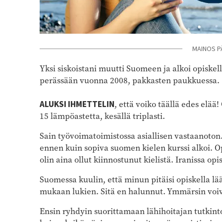
MAINOS P
Yksi siskoistani muutti Suomeen ja alkoi opiskel
perässään vuonna 2008, pakkasten paukkuessa.
ALUKSI IHMETTELIN
, että voiko täällä edes elää!
15 lämpöastetta, kesällä triplasti.
Sain työvoimatoimistossa asiallisen vastaanoto
ennen kuin sopiva suomen kielen kurssi alkoi. Op
olin aina ollut kiinnostunut kielistä. Iranissa opi
Suomessa kuulin, että minun pitäisi opiskella l
mukaan lukien. Sitä en halunnut. Ymmärsin voiva
Ensin ryhdyin suorittamaan lähihoitajan tutkinto