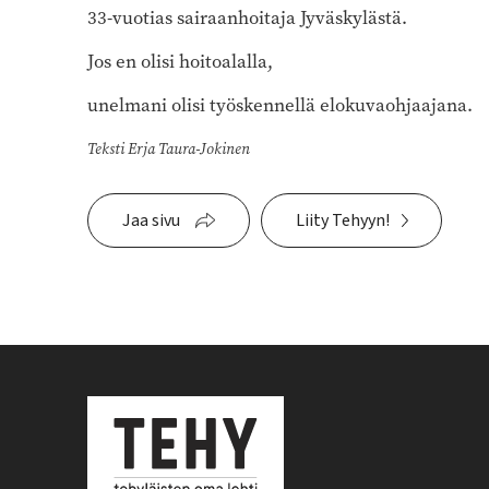
33-vuotias sairaanhoitaja Jyväskylästä.
Jos en olisi hoitoalalla,
unelmani olisi työskennellä elokuvaohjaajana.
Teksti Erja Taura-Jokinen
Jaa sivu
Liity Tehyyn!