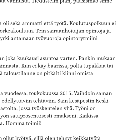
sta vanhusta. Tiedustelin pian, pääsisinkö sinne
a oli sekä ammatti että työtä. Koulutuspolkuun ei
korkeakouluun. Tein sairaanhoitajan opintoja ja
 pyrki antamaan työvuoroja opintorytmiini
n joka kuukausi asuntoa varten. Pankin mukaan
innasta. Kun ei käy baarissa, polta tupakkaa tai
tä taloustilanne on pitkälti kiinni omista
ssa vuodessa, toukokuussa 2015. Vaihdoin saman
 edellyttäviin tehtäviin. Sain kesäpestin Keski-
astolta, jossa työskentelen yhä. Työni on
työn sataprosenttisesti omakseni. Kaikissa
lta. Homma toimii!
 ollut hyötyä, sillä olen tehnyt keikkatyötä