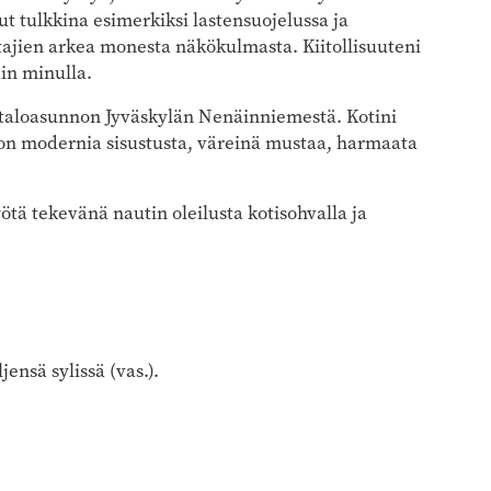
ut tulkkina esimerkiksi lastensuojelussa ja
jien arkea monesta näkökulmasta. Kiitollisuuteni
uin minulla.
ivitaloasunnon Jyväskylän Nenäinniemestä. Kotini
ä on modernia sisustusta, väreinä mustaa, harmaata
yötä tekevänä nautin oleilusta kotisohvalla ja
ensä sylissä (vas.).