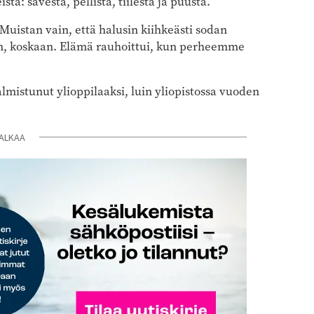
ta: savesta, pellistä, tiilestä ja puusta.
 Muistan vain, että halusin kiihkeästi sodan
än, koskaan. Elämä rauhoittui, kun perheemme
lmistunut ylioppilaaksi, luin yliopistossa vuoden
ALKAA