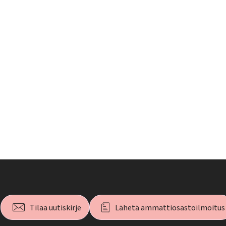
Tilaa uutiskirje
Lähetä ammattiosastoilmoitus