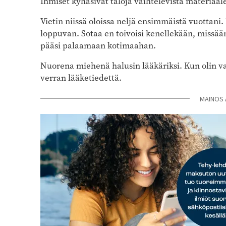
Ihmiset kyhäsivät taloja vaihtelevista materiaaleis
Vietin niissä oloissa neljä ensimmäistä vuottani.
loppuvan. Sotaa en toivoisi kenellekään, missä
pääsi palaamaan kotimaahan.
Nuorena miehenä halusin lääkäriksi. Kun olin va
verran lääketiedettä.
MAINOS 