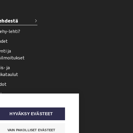
lehdestä
ehy-lehti?
hdet
nti ja
ailmoitukset
s- ja
ikataulut
dot
i
nmuutos
ti somessa
HYVÄKSY EVÄSTEET
VAIN PAKOLLISET EVÄSTEET