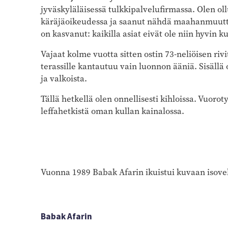
jyväskyläläisessä tulkkipalvelufirmassa. Olen oll
käräjäoikeudessa ja saanut nähdä maahanmuutta
on kasvanut: kaikilla asiat eivät ole niin hyvin k
Vajaat kolme vuotta sitten ostin 73-neliöisen r
terassille kantautuu vain luonnon ääniä. Sisäll
ja valkoista.
Tällä hetkellä olen onnellisesti kihloissa. Vuorot
leffahetkistä oman kullan kainalossa.
Vuonna 1989 Babak Afarin ikuistui kuvaan isovelj
Babak Afarin