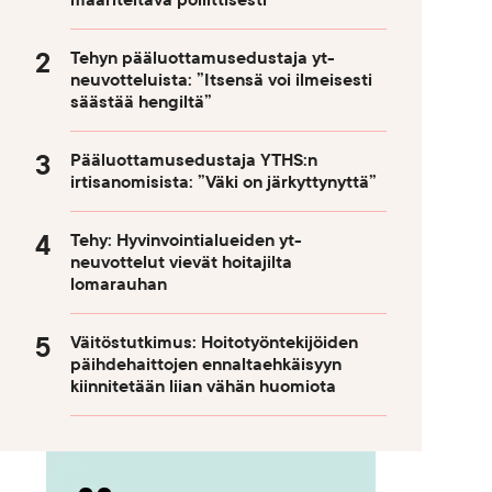
määriteltävä poliittisesti
Tehyn pääluottamusedustaja yt-
neuvotteluista: ”Itsensä voi ilmeisesti
säästää hengiltä”
Pääluottamusedustaja YTHS:n
irtisanomisista: ”Väki on järkyttynyttä”
Tehy: Hyvinvointialueiden yt-
neuvottelut vievät hoitajilta
lomarauhan
Väitöstutkimus: Hoitotyöntekijöiden
päihdehaittojen ennaltaehkäisyyn
kiinnitetään liian vähän huomiota