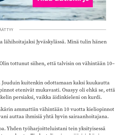
ÄÄTTYY
la lähihoitajaksi Jyväskylässä. Minä tulin hänen
 Olin tottunut siihen, että talvisin on vähintään 10–
n. Jouduin kuitenkin odottamaan kaksi kuukautta
innot etenivät mukavasti. Osasyy oli ehkä se, että
skelin persiaksi, vaikka äidinkieleni on kurdi.
ääkärin ammattiin vähintään 10 vuotta kieliopinnot
ni ­auttaa ihmisiä yhtä hyvin sairaanhoitajana.
a. Yhden työharjoitteluistani tein yksityisessä