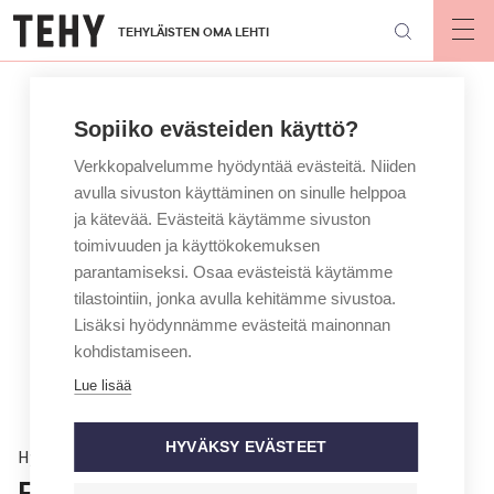
Hyppää
TEHYLÄISTEN OMA LEHTI
pääsisältöön
Op
mai
nav
Sopiiko evästeiden käyttö?
Verkkopalvelumme hyödyntää evästeitä. Niiden
avulla sivuston käyttäminen on sinulle helppoa
ja kätevää. Evästeitä käytämme sivuston
toimivuuden ja käyttökokemuksen
parantamiseksi. Osaa evästeistä käytämme
tilastointiin, jonka avulla kehitämme sivustoa.
Lisäksi hyödynnämme evästeitä mainonnan
kohdistamiseen.
Lue lisää
HYVÄKSY EVÄSTEET
Hyvinvointi
Fysioterapiasta ponnistava