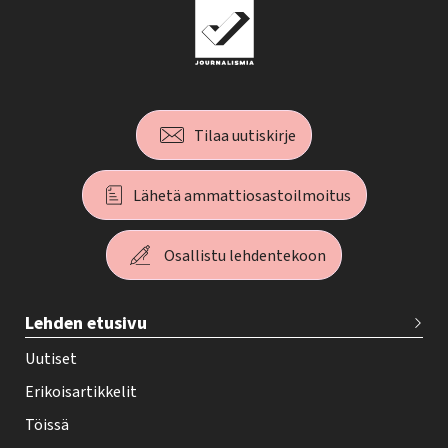
Tilaa uutiskirje
Lähetä ammattiosastoilmoitus
Osallistu lehdentekoon
T
Lehden etusivu
e
h
Uutiset
y
Erikoisartikkelit
-
Töissä
l