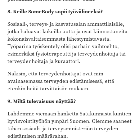
8. Keille SomeBody sopii työvälineeksi?
Sosiaali-, terveys- ja kasvatusalan ammattilaisille,
jotka haluavat kokeilla uutta ja ovat kiinnostuneita
kokonaisvaltaisemmasta lähestymistavasta.
Työparina työskentely olisi parhain vaihtoehto,
esimerkiksi fysioterapeutti ja terveydenhoitaja tai
terveydenhoitaja ja kuraattori.
Näkisin, että terveydenhoitajat ovat niin
avainasemassa terveyden edistämisessä, että
etenkin heitä tarvittaisiin mukaan.
9. Miltä tulevaisuus näyttää?
Lähdemme viemään hanketta Satakunnasta kuntien
hyvinvointityöhön ympäri Suomen. Olemme saaneet
tähän sosiaali- ja terveysministeriön terveyden
edistämisen määrärahan.