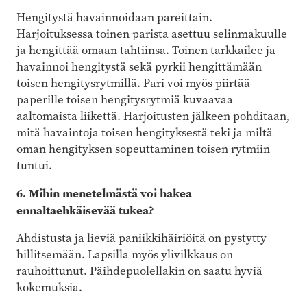
Hengitystä havainnoidaan pareittain.
Harjoituksessa toinen parista asettuu selinmakuulle
ja hengittää omaan tahtiinsa. Toinen tarkkailee ja
havainnoi hengitystä sekä pyrkii hengittämään
toisen hengitysrytmillä. Pari voi myös piirtää
paperille toisen hengitysrytmiä kuvaavaa
aaltomaista liikettä. Harjoitusten jälkeen pohditaan,
mitä havaintoja toisen hengityksestä teki ja miltä
oman hengityksen sopeuttaminen toisen rytmiin
tuntui.
6. Mihin menetelmästä voi hakea
ennaltaehkäisevää tukea?
Ahdistusta ja lieviä paniikkihäiriöitä on pystytty
hillitsemään. Lapsilla myös ylivilkkaus on
rauhoittunut. Päihdepuolellakin on saatu hyviä
kokemuksia.