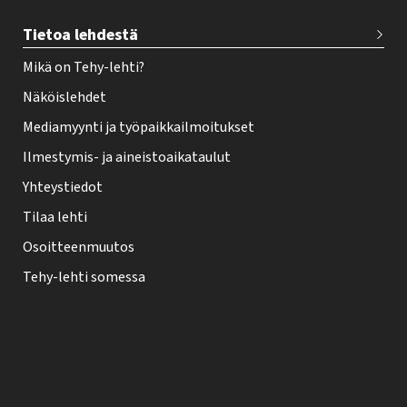
Tietoa lehdestä
Mikä on Tehy-lehti?
Näköislehdet
Mediamyynti ja työpaikkailmoitukset
Ilmestymis- ja aineistoaikataulut
Yhteystiedot
Tilaa lehti
Osoitteenmuutos
Tehy-lehti somessa