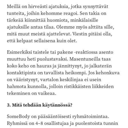
Meillä on hirveästi ajatuksia, jotka synnyttävät
tunteita, joihin kehomme reagoi. Sen takia on
tärkeää kiinnittää huomiota, minkälaisille
ajatuksille antaa tilaa. Olemme myös alttiita sille,
mitä muut meistä ajattelevat. Viestin pitäisi olla,
että kelpaat sellaisena kuin olet.
Esimerkiksi taistele tai pakene -reaktiossa asento
muuttuu heti puolustavaksi. Masentuneilla taas
koko keho on hauras ja jännittynyt, jo jalkaterän
kontaktipinta on tavallista heikompi. Jos kehonkuva
on vääristynyt, vartalon keskilinjaa ei usein
hahmota kunnolla, jolloin ristikkäisten liikkeiden
tekeminen on vaikeaa.
3. Mitä tehdään käytännössä?
SomeBody on pääsääntöisesti ryhmätoimintaa.
Ryhmissä on 4–8 osallistujaa ja puolentoista tunnin