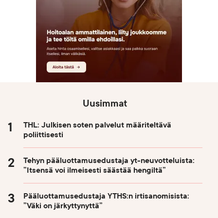
Uusimmat
THL: Julkisen soten palvelut määriteltävä
poliittisesti
Tehyn pääluottamusedustaja yt-neuvotteluista:
”Itsensä voi ilmeisesti säästää hengiltä”
Pääluottamusedustaja YTHS:n irtisanomisista:
”Väki on järkyttynyttä”