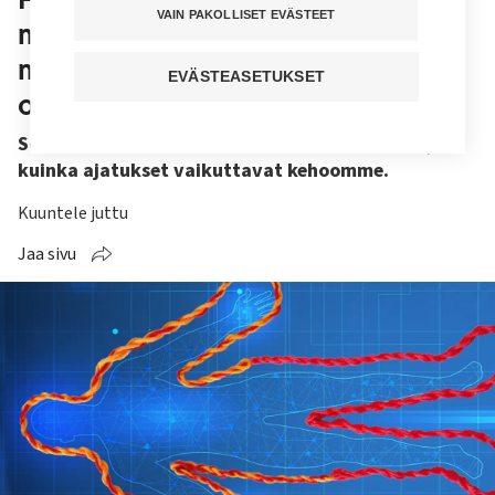
VAIN PAKOLLISET EVÄSTEET
menetelmä yhdistää kehon ja
mielen – ”Kelpaat sellaisena kuin
EVÄSTEASETUKSET
olet”
SomeBody-menetelmä opettaa tunnistamaan,
kuinka ajatukset vaikuttavat kehoomme.
Kuuntele juttu
Jaa sivu