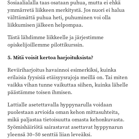
Sosiaalialalla taas osataan puhua, mutta ei ehkä
ymmärretä liikkeen merkitystä. Jos nuori ei halua
välttämättä puhua heti, puhuminen voi olla
liikkumisen jälkeen helpompaa.
Tästä lähdimme liikkeelle ja järjestimme
opiskelijoillemme pilottikurssin.
5. Mitä voisit kertoa harjoituksista?
Reviiriharjoitus havainnoi esimerkiksi, kuinka
erilaisia fyysisiä etäisyysrajoja meillä on. Tai miten
vaikka vihan tunne vaikuttaa siihen, kuinka lähelle
päästämme toisen ihmisen.
Lattialle asetettavalla hyppynarulla voidaan
puolestaan arvioida oman kehon mittasuhteita,
mikä paljastaa tietoisuutta omasta kehonkuvasta.
Syömishäiriötä sairastavat asettavat hyppynarun
yleensä 30–50 senttiä liian leveäksi.