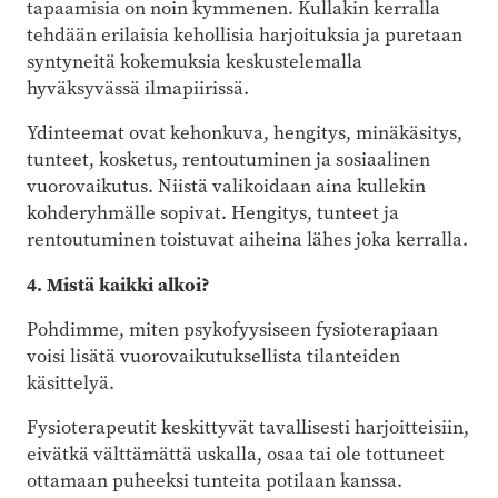
tapaamisia on noin kymmenen. Kullakin kerralla
tehdään erilaisia kehollisia harjoituksia ja puretaan
syntyneitä kokemuksia keskustelemalla
hyväksyvässä ilmapiirissä.
Ydinteemat ovat kehonkuva, hengitys, minäkäsitys,
tunteet, kosketus, rentoutuminen ja sosiaalinen
vuorovaikutus. Niistä valikoidaan aina kullekin
kohderyhmälle sopivat. Hengitys, tunteet ja
rentoutuminen toistuvat aiheina lähes joka kerralla.
4. Mistä kaikki alkoi?
Pohdimme, miten psykofyysiseen fysioterapiaan
voisi lisätä vuorovaikutuksellista tilanteiden
käsittelyä.
Fysioterapeutit keskittyvät tavallisesti harjoitteisiin,
eivätkä välttämättä uskalla, osaa tai ole tottuneet
ottamaan puheeksi tunteita potilaan kanssa.