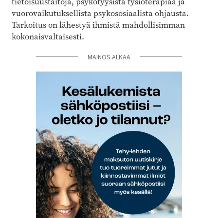
tietoisuustaitoja, psykofyysistä fysioterapiaa ja
vuorovaikutuksellista psykososiaalista ohjausta.
Tarkoitus on lähestyä ihmistä mahdollisimman
kokonaisvaltaisesti.
MAINOS ALKAA