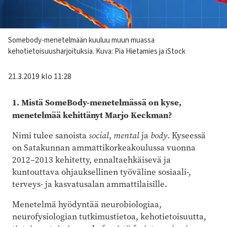
Kuvateksti
Somebody-menetelmään kuuluu muun muassa
kehotietoisuusharjoituksia. Kuva: Pia Hietamies ja iStock
21.3.2019 klo 11:28
1. Mistä SomeBody-menetelmässä on kyse,
menetelmää kehittänyt Marjo Keckman?
Nimi tulee sanoista
social
,
mental
ja
body
. Kyseessä
on Satakunnan ammattikorkeakoulussa vuonna
2012–2013 kehitetty, ennaltaehkäisevä ja
kuntouttava ohjauk­sellinen työväline sosiaali-,
terveys- ja kasvatusalan ammattilaisille.
Menetelmä hyödyntää neurobiologiaa,
neurofysiologian tutkimustietoa, kehotietoisuutta,