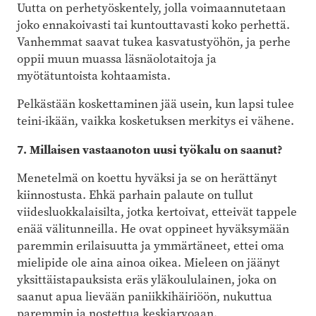
Uutta on perhetyöskentely, jolla voimaannutetaan
joko ennakoivasti tai kuntouttavasti koko perhettä.
Vanhemmat saavat tukea kasvatustyöhön, ja perhe
oppii muun muassa läsnäolotaitoja ja
myötätuntoista kohtaamista.
Pelkästään koskettaminen jää usein, kun lapsi tulee
teini-ikään, vaikka kosketuksen merkitys ei vähene.
7. Millaisen vastaanoton uusi työkalu on saanut?
Menetelmä on koettu hyväksi ja se on herättänyt
kiinnostusta. Ehkä parhain palaute on tullut
viidesluokkalaisilta, jotka kertoivat, etteivät tappele
enää välitunneilla. He ovat oppineet hyväksymään
paremmin erilaisuutta ja ymmärtäneet, ettei oma
mielipide ole aina ainoa oikea. Mieleen on jäänyt
yksittäistapauksista eräs yläkoululainen, joka on
saanut apua lievään paniikkihäiriöön, nukuttua
paremmin ja nostettua keskiarvoaan.