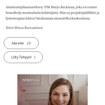
Asiantuntijahaastateltava: TtM Marjo Keckman, joka on toinen
SomeBody-menetelmän kehittäjistä. Hän on projektipäällikkö ja
fysioterapian lehtori Satakunnan ammattikorkeakoulussa.
Teksti Minna Ruotsalainen
Jaa sivu
Liity Tehyyn!