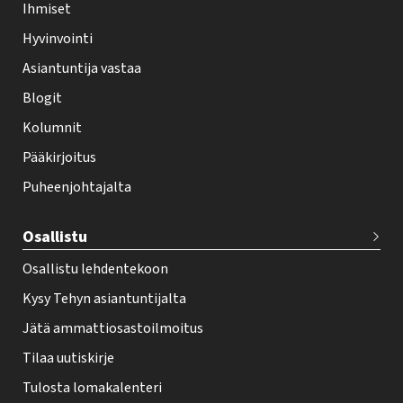
Ihmiset
e
Hyvinvointi
h
Asiantuntija vastaa
t
i
Blogit
f
Kolumnit
o
Pääkirjoitus
o
Puheenjohtajalta
t
e
Osallistu
r
Osallistu lehdentekoon
Kysy Tehyn asiantuntijalta
Jätä ammattiosastoilmoitus
Tilaa uutiskirje
Tulosta lomakalenteri