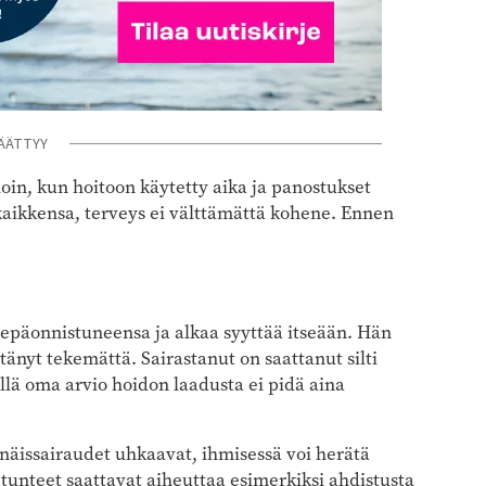
ÄÄTTYY
loin, kun hoitoon käytetty aika ja panostukset
kaikkensa, terveys ei välttämättä kohene. Ennen
a epäonnistuneensa ja alkaa syyttää itseään. Hän
ttänyt tekemättä. Sairastanut on saattanut silti
illä oma arvio hoidon laadusta ei pidä aina
ännäissairaudet uhkaavat, ihmisessä voi herätä
tunteet saattavat aiheuttaa esimerkiksi ahdistusta