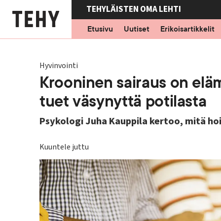
Hyppää
TEHYLÄISTEN OMA LEHTI
pääsisältöön
Etusivu
Uutiset
Erikoisartikkelit
Hyvinvointi
Krooninen sairaus on elä
tuet väsynyttä potilasta
Psykologi Juha Kauppila kertoo, mitä hoi
Kuuntele juttu