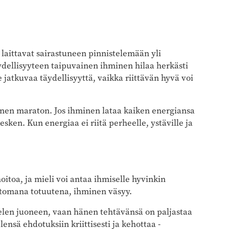
 laittavat sairastuneen pinnistelemään yli
dellisyyteen taipuvainen ihminen hilaa herkästi
 jatkuvaa täydellisyyttä, vaikka riittävän hyvä voi
nen maraton. Jos ihminen lataa kaiken energiansa
sken. Kun energiaa ei riitä perheelle, ystäville ja
itoa, ja mieli voi antaa ihmiselle hyvinkin
ttomana totuutena, ihminen väsyy.
len juoneen, vaan hänen tehtävänsä on paljastaa
sä ehdotuksiin kriittisesti ja kehottaa ­