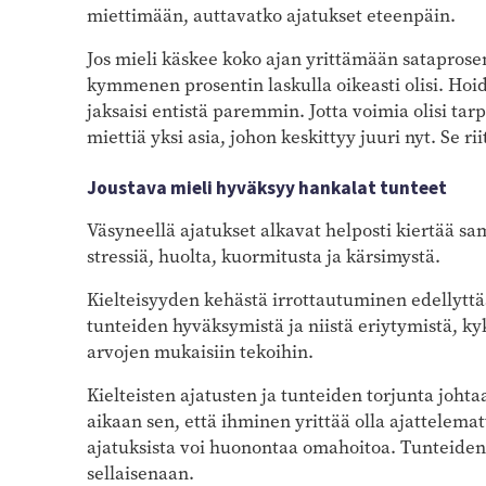
miettimään, auttavatko ajatukset eteenpäin.
Jos mieli käskee koko ajan yrittämään sataprosen
kymmenen prosentin laskulla oikeasti olisi. Hoid
jaksaisi entistä paremmin. Jotta voimia olisi ta
miettiä yksi asia, johon keskittyy juuri nyt. Se rii
Joustava mieli hyväksyy hankalat tunteet
Väsyneellä ajatukset alkavat helposti kiertää sa
stressiä, huolta, kuormitusta ja kärsimystä.
Kielteisyyden kehästä irrottautuminen edellyttä
tunteiden hyväksymistä ja niistä eriytymistä, ky
arvojen mukaisiin tekoihin.
Kielteisten ajatusten ja tunteiden torjunta johta
aikaan sen, että ihminen yrittää olla ajattelema
ajatuksista voi huonontaa omahoitoa. Tunteiden k
sellaisenaan.