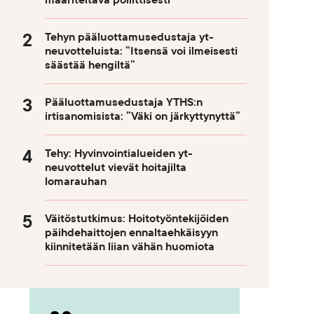
määriteltävä poliittisesti
Tehyn pääluottamusedustaja yt-
neuvotteluista: ”Itsensä voi ilmeisesti
säästää hengiltä”
Pääluottamusedustaja YTHS:n
irtisanomisista: ”Väki on järkyttynyttä”
Tehy: Hyvinvointialueiden yt-
neuvottelut vievät hoitajilta
lomarauhan
Väitöstutkimus: Hoitotyöntekijöiden
päihdehaittojen ennaltaehkäisyyn
kiinnitetään liian vähän huomiota