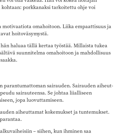
 voi olla vaikeaa. Hän voi kokea hoitajan
kohtaan: porkkanaksi tarkoitettu ohje voi
ja motivaatiota omahoitoon. Liika empaattisuus ja
avat hoitoväsymystä.
hän haluaa tällä kertaa työstää. Millaista tukea
sisältävä suunnitelma omahoitoon ja mahdollisuus
 saakka.
een parantumattoman sairauden. Sairauden aiheut­
peudu sairauteensa. Se johtaa liialliseen
miseen, jopa luovuttamiseen.
rauden aiheuttamat kokemukset ja tuntemukset.
 parantaa.
alkuvaiheisiin – siihen, kun ihminen saa