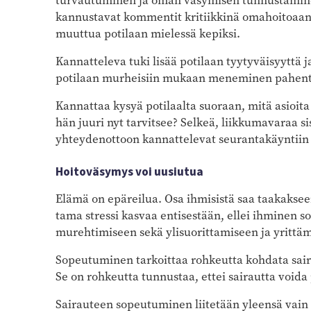
turvautuminen ja oman väsymisen tunnustaminen
kannustavat kommentit kritiikkinä omahoitoaan 
muuttua potilaan mielessä kepiksi.
Kannatteleva tuki lisää potilaan tyytyväisyyttä 
potilaan murheisiin mukaan meneminen pahent
Kannattaa kysyä potilaalta suoraan, mitä asioita 
hän juuri nyt tarvitsee? Selkeä, liikkumavaraa 
yhteydenottoon kannattelevat seurantakäyntiin
Hoitoväsymys voi uusiutua
Elämä on epäreilua. Osa ihmisistä saa taakaks
tama stressi kasvaa entisestään, ellei ihminen so
murehtimiseen sekä ylisuorittamiseen ja yrittä
Sopeutuminen tarkoittaa rohkeutta kohdata sai
Se on rohkeutta tunnustaa, ettei sairautta voida
Sairauteen sopeutuminen liitetään yleensä vain 