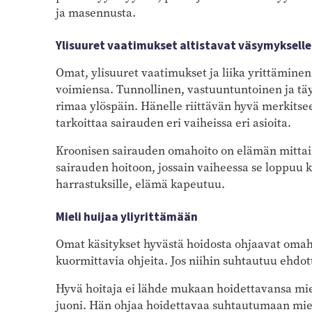
ja masennusta.
Ylisuuret vaatimukset altistavat väsymykselle
Omat, ylisuuret vaatimukset ja liika yrittäminen
voimiensa. Tunnollinen, vastuuntuntoinen ja täy
rimaa ylöspäin. Hänelle riittävän hyvä merkitsee
tarkoittaa sairauden eri vaiheissa eri asioita.
Kroonisen sairauden omahoito on elämän mittai
sairauden hoitoon, jossain vaiheessa se loppuu ke
harrastuksille, elämä kapeutuu.
Mieli huijaa yliyrittämään
Omat käsitykset hyvästä hoidosta ohjaavat omaho
kuormittavia ohjeita. Jos niihin suhtautuu ehdo
Hyvä hoitaja ei lähde mukaan hoidettavansa mie
juoni. Hän ohjaa hoidettavaa suhtautumaan mielen