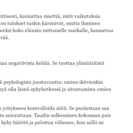
ttisesti, kannattaa miettiä, mitä vaikutuksia
on tulokset tuskin kärsisivät, mutta ihminen
rpeeksi koko elämän mittaiselle matkalle, kannattaa
ttää.
maa negatiivista kehää. Se tuottaa ylimääräistä
ä psykologista joustavuutta: omien ikävienkin
kyä olla läsnä nykyhetkessä ja sitoutumista omien
a yritykseen kontrolloida niitä. Se puolestaan saa
tta ­sairauttaan. Taudin sulkeminen kokonaan pois
yky häiritä ja pelottaa vähenee, kun sallii ne