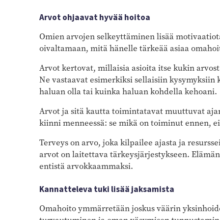
Arvot ohjaavat hyvää hoitoa
Omien arvojen selkeyttäminen lisää motivaatiota
oivaltamaan, mitä hänelle tärkeää asiaa omahoi
Arvot kertovat, millaisia asioita itse kukin arvo
Ne vastaavat esimerkiksi sellaisiin kysymyksiin
haluan olla tai kuinka haluan kohdella kehoani.
Arvot ja sitä kautta toimintatavat muuttuvat ajan
kiinni menneessä: se mikä on toiminut ennen, ei
Terveys on arvo, joka kilpailee ajasta ja resursse
arvot on laitettava tärkeysjärjestykseen. Elämä
entistä arvokkaammaksi.
Kannatteleva tuki lisää jaksamista
Omahoito ymmärretään joskus väärin yksinhoidok