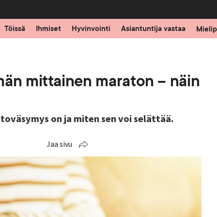
Töissä
Ihmiset
Hyvinvointi
Asiantuntija vastaa
Mielip
män mittainen maraton ­– näin
toväsymys on ja miten sen voi selättää.
Jaa sivu