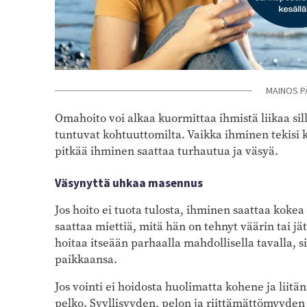
MAINOS P
Omahoito voi alkaa kuormittaa ihmistä liikaa sil
tuntuvat kohtuuttomilta. Vaikka ihminen tekisi 
pitkää ihminen saattaa turhautua ja väsyä.
Väsynyttä uhkaa masennus
Jos hoito ei tuota tulosta, ihminen saattaa koke
saattaa miettiä, mitä hän on tehnyt väärin tai jä
hoitaa itseään parhaalla mahdollisella tavalla, s
paikkaansa.
Jos vointi ei hoidosta huolimatta kohene ja liit
pelko. Syyllisyyden, pelon ja riittämättömyyden 