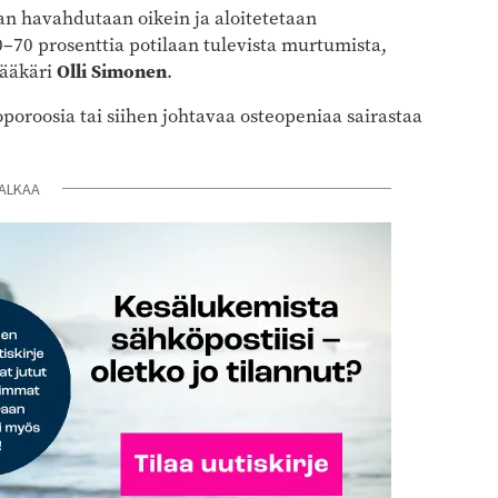
n havahdutaan oikein ja aloitetetaan
0–70 prosenttia potilaan tulevista murtumista,
lääkäri
Olli Simonen
.
poroosia tai siihen johtavaa osteopeniaa sairastaa
ALKAA