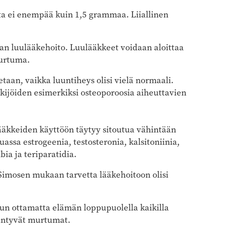
a ei enempää kuin 1,5 grammaa. Liiallinen
taan luulääkehoito. Luulääkkeet voidaan aloittaa
murtuma.
etaan, vaikka luuntiheys olisi vielä normaali.
ekijöiden esimerkiksi osteoporoosia aiheuttavien
lääkkeiden käyttöön täytyy sitoutua vähintään
ssa estrogeenia, testosteronia, kalsitoniinia,
ia ja teriparatidia.
Simosen mukaan tarvetta lääkehoitoon olisi
uun ottamatta elämän loppupuolella kaikilla
ääntyvät murtumat.