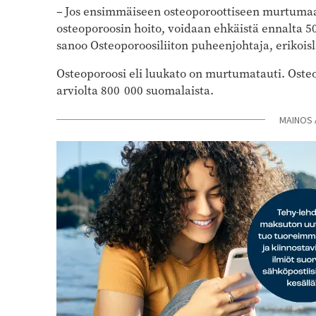
– Jos ensimmäiseen osteoporoottiseen murtumaa
osteoporoosin hoito, voidaan ehkäistä ennalta 5
sanoo Osteoporoosiliiton puheenjohtaja, erikois
Osteoporoosi eli luukato on murtumatauti. Osteo
arviolta 800 000 suomalaista.
MAINOS 