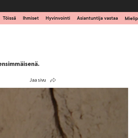
Töissä
Ihmiset
Hyvinvointi
Asiantuntija vastaa
Mielip
t
ensimmäisenä.
Jaa sivu