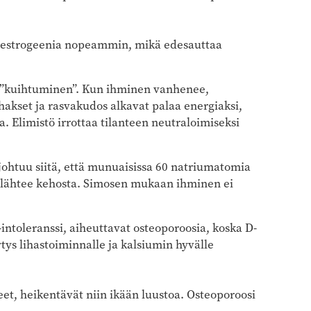
 estrogeenia nopeammin, mikä edesauttaa
a ”kuihtuminen”. Kun ihminen vanhenee,
akset ja rasvakudos alkavat palaa energiaksi,
 Elimistö irrottaa tilanteen neutraloimiseksi
johtuu siitä, että munuaisissa 60 natriumatomia
m lähtee kehosta. Simosen mukaan ihminen ei
-intoleranssi, aiheuttavat osteoporoosia, koska D-
tys lihastoiminnalle ja kalsiumin hyvälle
eet, heikentävät niin ikään luustoa. Osteoporoosi