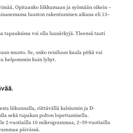
rimää. Opitaanko liikkumaan ja syömään oikein –
vainasemassa luuston rakentumisen aikana eli 13–
a tapauksissa voi olla luusärkyjä. Yleensä tauti
uun muoto. Se, onko reisiluun kaula pitkä vai
tuu helpommin kuin lyhyt.
ävää.
sta liikunnalla, riittävällä kalsiumin ja D-
olla sekä tupakan polton lopettamisella.
le 2-vuotiailla 10 mikrogrammaa, 2–59-vuotiailla
grammaa päivässä.