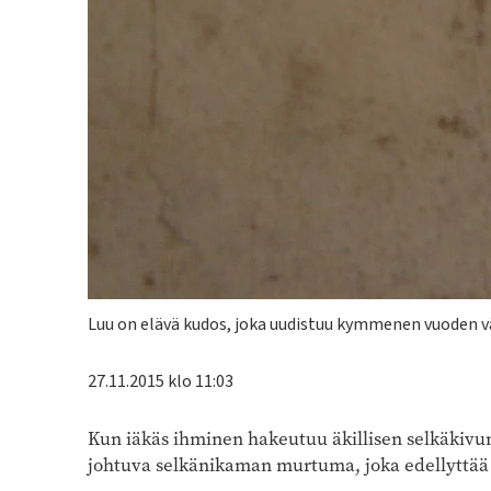
Kuvateksti
Luu on elävä kudos, joka uudistuu kymmenen vuoden vä
27.11.2015 klo 11:03
Kun iäkäs ihminen hakeutuu äkillisen selkäkivun 
johtuva selkänikaman murtuma, joka edellyttää