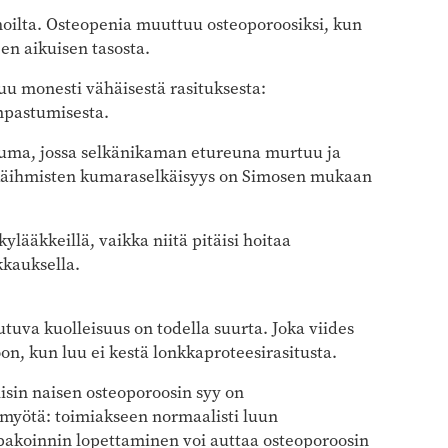
noilta. Osteopenia muuttuu osteoporoosiksi, kun
en aikuisen tasosta.
 monesti vähäisestä rasituksesta:
mpastumisesta.
a, jossa selkänikaman etureuna murtuu ja
Ikäihmisten kumaraselkäisyys on Simosen mukaan
ääkkeillä, vaikka niitä pitäisi hoitaa
kkauksella.
eutuva kuolleisuus on todella suurta. Joka viides
oon, kun luu ei kestä lonkkaproteesirasitusta.
lisin naisen osteoporoosin syy on
myötä: toimiakseen normaalisti luun
tupakoinnin lopettaminen voi auttaa osteoporoosin