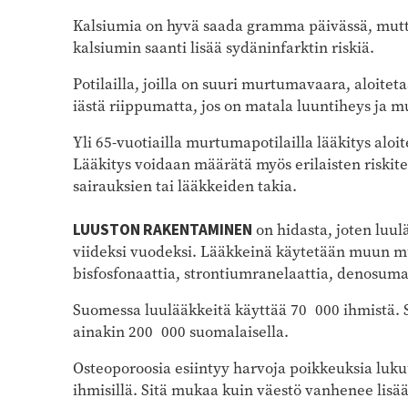
Kalsiumia on hyvä saada gramma päivässä, mutt
kalsiumin saanti lisää sydäninfarktin riskiä.
Potilailla, joilla on suuri murtumavaara, aloite
iästä riippumatta, jos on matala luuntiheys ja 
Yli 65-vuotiailla murtumapotilailla lääkitys aloit
Lääkitys voidaan määrätä myös erilaisten riskit
sairauksien tai lääkkeiden takia.
LUUSTON RAKENTAMINEN
on hidasta, joten luu
viideksi vuodeksi. Lääkkeinä käytetään muun mua
bisfosfonaattia, strontiumranelaattia, denosumab
Suomessa luulääkkeitä käyttää 70 000 ihmistä. 
ainakin 200 000 suomalaisella.
Osteoporoosia esiintyy harvoja poikkeuksia luk
ihmisillä. Sitä mukaa kuin väestö vanhenee lis