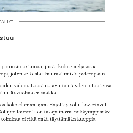
ÄÄTTYY
istuu
oporoosimurtumaa, joista kolme neljäsosaa
ompi, joten se kestää haurastumista pidempään.
oden välein. Luusto saavuttaa täyden pituutensa
tuu 30-vuotiaaksi saakka.
ossa koko elämän ajan. Hajottajasolut kovertavat
Solujen toiminta on tasapainossa nelikymppiseksi
n toiminta ei riitä enää täyttämään kuoppia
.