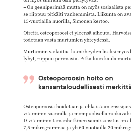
on myös suurelta osin periytyvää.
– On geeniperimää mutta on myös sosiaalista pe
se riippuu pitkälti vanhemmista. Liikunta on a
15-vuotiailla nuorilla, Simonen kertoo.
Oireita osteoporoosi ei yleensä aiheuta. Harvoiss
todetaan vasta murtumien yhteydessä.
Murtumiin vaikuttaa luuntiheyden lisäksi myös l
lyhyt, riippuu perimästä. Pitkä luun kaula mur
Osteoporoosin hoito on
kansantaloudellisesti merkitt
Osteoporoosia hoidetaan ja ehkäistään ensisijaise
vitamiinin saannilla ja monipuolisella ruokavali
D-vitamiinin tämänhetkinen saantisuositus on al
7,5 mikrogrammaa ja yli 60-vuotiailla 20 mikro