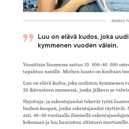
MAINOS P
Luu on elävä kudos, joka uud
kymmenen vuoden välein.
Vuosittain Suomessa sattuu 35 000–40 000 oste
tapahtuu naisille. Miehen luusto on kooltaan is
Luu on elävä kudos, joka uudistuu kymmenen vu
20 ikävuoteen mennessä, jonka jälkeen se vahvis
Hajottaja- ja rakentajasolut tekevät työtä luust
luuhun kuopan, jonka rakentajasolut täyttävät. 
asti. 40–50-vuotiaalla ihmisellä rakentajasoluje
kokonaan ja luu haurastuu altistuen murtumille