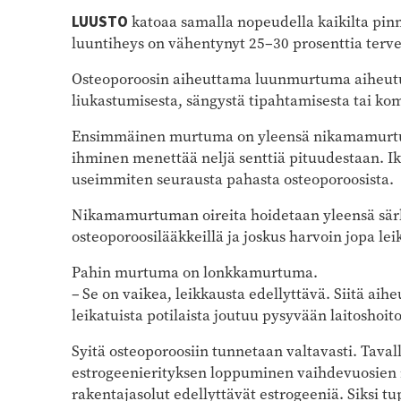
LUUSTO
katoaa samalla nopeudella kaikilta pin
luuntiheys on vähentynyt 25–30 prosenttia terve
Osteoporoosin aiheuttama luunmurtuma aiheutuu
liukastumisesta, sängystä tipahtamisesta tai ko
Ensimmäinen murtuma on yleensä nikamamurtum
ihminen menettää neljä senttiä pituudestaan. 
useimmiten seurausta pahasta osteoporoosista.
Nikamamurtuman oireita hoidetaan yleensä särkyl
osteoporoosilääkkeillä ja joskus harvoin jopa lei
Pahin murtuma on lonkkamurtuma.
– Se on vaikea, leikkausta edellyttävä. Siitä aih
leikatuista potilaista joutuu pysyvään laitoshoit
Syitä osteoporoosiin tunnetaan valtavasti. Taval
estrogeenierityksen loppuminen vaihdevuosien 
rakentajasolut edellyttävät estrogeeniä. Siksi 