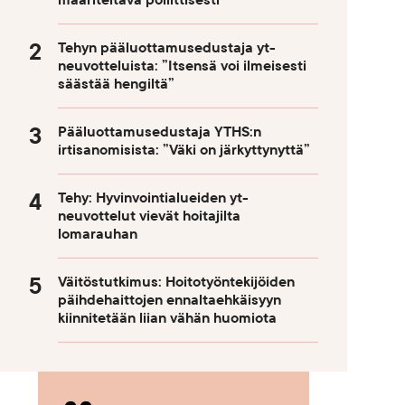
määriteltävä poliittisesti
Tehyn pääluottamusedustaja yt-
neuvotteluista: ”Itsensä voi ilmeisesti
säästää hengiltä”
Pääluottamusedustaja YTHS:n
irtisanomisista: ”Väki on järkyttynyttä”
Tehy: Hyvinvointialueiden yt-
neuvottelut vievät hoitajilta
lomarauhan
Väitöstutkimus: Hoitotyöntekijöiden
päihdehaittojen ennaltaehkäisyyn
kiinnitetään liian vähän huomiota