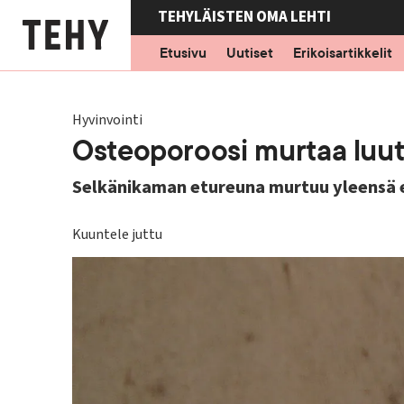
Hyppää
TEHYLÄISTEN OMA LEHTI
pääsisältöön
Etusivu
Uutiset
Erikoisartikkelit
Hyvinvointi
Osteoporoosi murtaa luu
Selkänikaman etureuna murtuu yleensä 
Kuuntele juttu