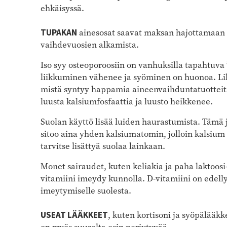
ehkäisyssä.
TUPAKAN
ainesosat saavat maksan hajottamaan
vaihdevuosien alkamista.
Iso syy osteoporoosiin on vanhuksilla tapahtuv
liikkuminen vähenee ja syöminen on huonoa. Lih
mistä syntyy happamia aineenvaihduntatuotteita.
luusta kalsiumfosfaattia ja luusto heikkenee.
Suolan käyttö lisää luiden haurastumista. Tämä 
sitoo aina yhden kalsiumatomin, jolloin kalsiu
tarvitse lisättyä suolaa lainkaan.
Monet sairaudet, kuten keliakia ja paha laktoosi
vitamiini imeydy kunnolla. D-vitamiini on edelly
imeytymiselle suolesta.
USEAT LÄÄKKEET
, kuten kortisoni ja syöpälääkk