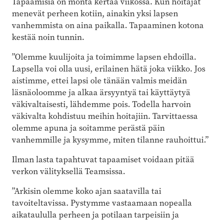
Tapaamisia on monta kertaa viikossa. Kun hoitajat
menevät perheen kotiin, ainakin yksi lapsen
vanhemmista on aina paikalla. Tapaaminen kotona
kestää noin tunnin.
”Olemme kuulijoita ja toimimme lapsen ehdoilla.
Lapsella voi olla uusi, erilainen hätä joka viikko. Jos
aistimme, ettei lapsi ole tänään valmis meidän
läsnäoloomme ja alkaa ärsyyntyä tai käyttäytyä
väkivaltaisesti, lähdemme pois. Todella harvoin
väkivalta kohdistuu meihin hoitajiin. Tarvittaessa
olemme apuna ja soitamme perästä päin
vanhemmille ja kysymme, miten tilanne rauhoittui.”
Ilman lasta tapahtuvat tapaamiset voidaan pitää
verkon välityksellä Teamsissa.
”Arkisin olemme koko ajan saatavilla tai
tavoiteltavissa. Pystymme vastaamaan nopealla
aikataululla perheen ja potilaan tarpeisiin ja