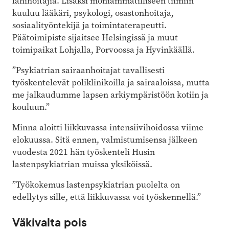
lähihoitajia. Lisäksi moniammatilliseen tiimiin
kuuluu lääkäri, psykologi, osastonhoitaja,
sosiaalityöntekijä ja toimintaterapeutti.
Päätoimipiste sijaitsee Helsingissä ja muut
toimipaikat Lohjalla, Porvoossa ja Hyvinkäällä.
”Psykiatrian sairaanhoitajat tavallisesti
työskentelevät poliklinikoilla ja sairaaloissa, mutta
me jalkaudumme lapsen arkiympäristöön kotiin ja
kouluun.”
Minna aloitti liikkuvassa intensiivihoidossa viime
elokuussa. Sitä ennen, valmistumisensa jälkeen
vuodesta 2021 hän työskenteli Husin
lastenpsykiatrian muissa yksiköissä.
”Työkokemus lastenpsykiatrian puolelta on
edellytys sille, että liikkuvassa voi työskennellä.”
Väkivalta pois