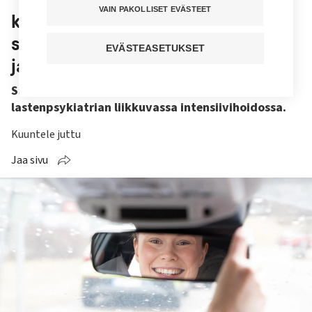
VAIN PAKOLLISET EVÄSTEET
katkaista nuorena”, sanoo
sairaanhoitaja, joka menee kotiin
EVÄSTEASETUKSET
ja kouluun
Sairaanhoitaja Minna Tamminen työskentelee
lastenpsykiatrian liikkuvassa intensiivihoidossa.
Kuuntele juttu
Jaa sivu