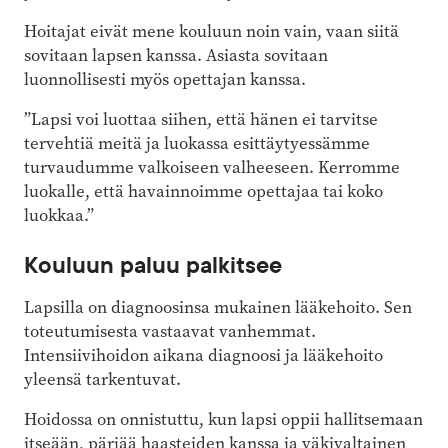
Hoitajat eivät mene kouluun noin vain, vaan siitä
sovitaan lapsen kanssa. Asiasta sovitaan
luonnollisesti myös opettajan kanssa.
”Lapsi voi luottaa siihen, että hänen ei tarvitse
tervehtiä meitä ja luokassa esittäytyessämme
turvaudumme valkoiseen valheeseen. Kerromme
luokalle, että havainnoimme opettajaa tai koko
luokkaa.”
Kouluun paluu palkitsee
Lapsilla on diagnoosinsa mukainen lääkehoito. Sen
toteutumisesta vastaavat vanhemmat.
Intensiivihoidon aikana diagnoosi ja lääkehoito
yleensä tarkentuvat.
Hoidossa on onnistuttu, kun lapsi oppii hallitsemaan
itseään, pärjää haasteiden kanssa ja väkivaltainen