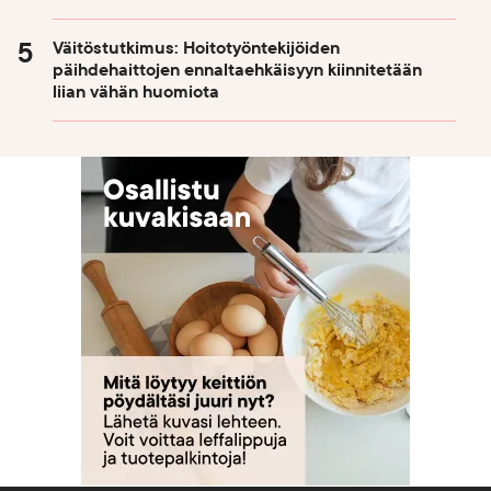
Väitöstutkimus: Hoitotyöntekijöiden
päihdehaittojen ennaltaehkäisyyn kiinnitetään
liian vähän huomiota