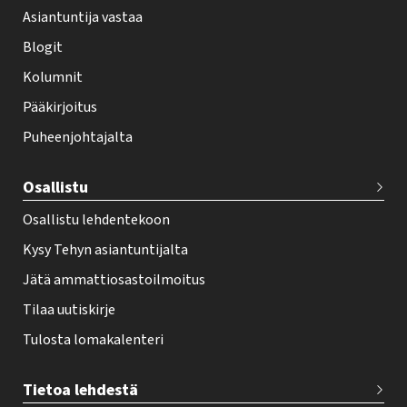
Asiantuntija vastaa
t
i
Blogit
f
Kolumnit
o
Pääkirjoitus
o
Puheenjohtajalta
t
e
Osallistu
r
Osallistu lehdentekoon
Kysy Tehyn asiantuntijalta
Jätä ammattiosastoilmoitus
Tilaa uutiskirje
Tulosta lomakalenteri
Tietoa lehdestä