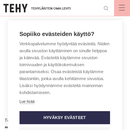
Hyppää
TEHYLÄISTEN OMA LEHTI
pääsisältöön
Op
mai
nav
Sopiiko evästeiden käyttö?
Verkkopalvelumme hyödyntää evästeitä. Niiden
avulla sivuston käyttäminen on sinulle helppoa
ja kätevää. Evästeitä käytämme sivuston
toimivuuden ja käyttökokemuksen
parantamiseksi. Osaa evästeistä käytämme
tilastointiin, jonka avulla kehitämme sivustoa.
Lisäksi hyödynnämme evästeitä mainonnan
kohdistamiseen.
Lue lisää
HYVÄKSY EVÄSTEET
Töissä
”Väkivaltainen käytös pitää