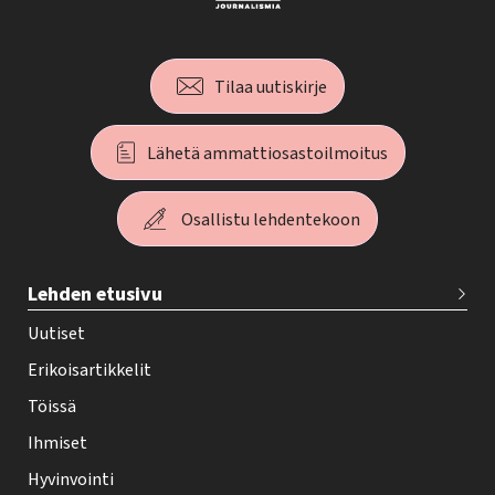
Tilaa uutiskirje
Lähetä ammattiosastoilmoitus
Osallistu lehdentekoon
T
Lehden etusivu
e
h
Uutiset
y
Erikoisartikkelit
-
Töissä
l
Ihmiset
e
Hyvinvointi
h