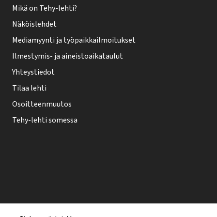
Mikä on Tehy-lehti?
Näköislehdet
Mediamyynti ja työpaikkailmoitukset
Ilmestymis- ja aineistoaikataulut
Yhteystiedot
Tilaa lehti
Osoitteenmuutos
Tehy-lehti somessa