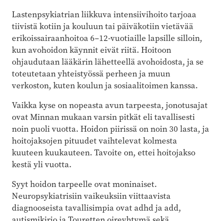
Lastenpsykiatrian liikkuva intensiivihoito tarjoaa
tiivistä kotiin ja kouluun tai päiväkotiin vietävää
erikoissairaanhoitoa 6–12-vuotiaille lapsille silloin,
kun avohoidon käynnit eivät riitä. Hoitoon
ohjaudutaan lääkärin lähetteellä avohoidosta, ja se
toteutetaan yhteistyössä perheen ja muun
verkoston, kuten koulun ja sosiaalitoimen kanssa.
Vaikka kyse on nopeasta avun tarpeesta, jonotusajat
ovat Minnan mukaan varsin pitkät eli tavallisesti
noin puoli vuotta. Hoidon piirissä on noin 30 lasta, ja
hoitojaksojen pituudet vaihtelevat kolmesta
kuuteen kuukauteen. Tavoite on, ettei hoitojakso
kestä yli vuotta.
Syyt hoidon tarpeelle ovat moninaiset.
Neuropsykiatrisiin vaikeuksiin viittaavista
diagnooseista tavallisimpia ovat adhd ja add,
autismikirjo ja Touretten oireyhtymä sekä