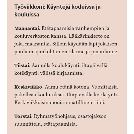
Työviikkoni: Käyntejä kodeissa ja
kouluissa
Maanantai
. Etätapaamisia vanhempien ja
kouluverkoston kanssa. Lääkärinkierto on
joka maanantai. Silloin käydään läpi jokaisen
potilaan ajankohtainen tilanne ja jonotilanne.
Tiistai
. Aamulla koulukäynti, iltapäivällä
kotikäynti, välissä kirjaamista.
Keskiviikko
. Aamu etänä kotona. Vuosittaisia
pakollisia koulutuksia. Iltapäivällä kotikäynti.
Keskiviikkoisin moniammatillinen tiimi.
Torstai
. Ryhmätyönohjaus, osastojakson
suunnittelu, etätapaamisia.