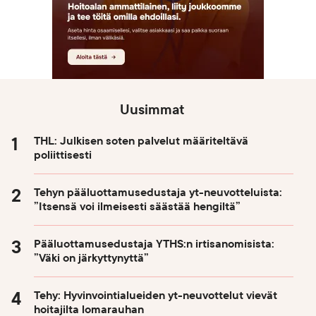
Uusimmat
THL: Julkisen soten palvelut määriteltävä
poliittisesti
Tehyn pääluottamusedustaja yt-neuvotteluista:
”Itsensä voi ilmeisesti säästää hengiltä”
Pääluottamusedustaja YTHS:n irtisanomisista:
”Väki on järkyttynyttä”
Tehy: Hyvinvointialueiden yt-neuvottelut vievät
hoitajilta lomarauhan