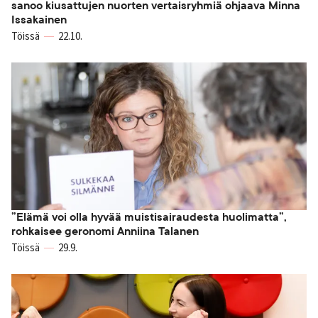
sanoo kiusattujen nuorten vertaisryhmiä ohjaava Minna
Issakainen
Töissä
22.10.
”Elämä voi olla hyvää muistisairaudesta huolimatta”,
rohkaisee geronomi Anniina Talanen
Töissä
29.9.