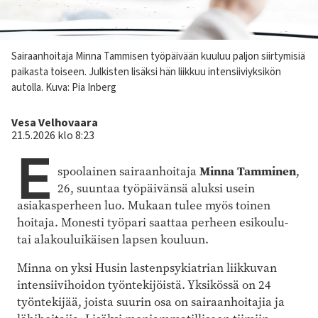
Kuvateksti
Sairaanhoitaja Minna Tammisen työpäivään kuuluu paljon siirtymisiä
paikasta toiseen. Julkisten lisäksi hän liikkuu intensiiviyksikön
autolla.
Kuva: Pia Inberg
Kirjoittaja
Vesa Velhovaara
21.5.2026 klo 8:23
E
spoolainen sairaanhoitaja
Minna Tamminen
,
26, suuntaa työpäivänsä aluksi usein
asiakasperheen luo. Mukaan tulee myös toinen
hoitaja. Monesti työpari saattaa perheen esikoulu-
tai alakouluikäisen lapsen kouluun.
Minna on yksi Husin lastenpsykiatrian liikkuvan
intensiivihoidon työntekijöistä. Yksikössä on 24
työntekijää, joista suurin osa on sairaanhoitajia ja