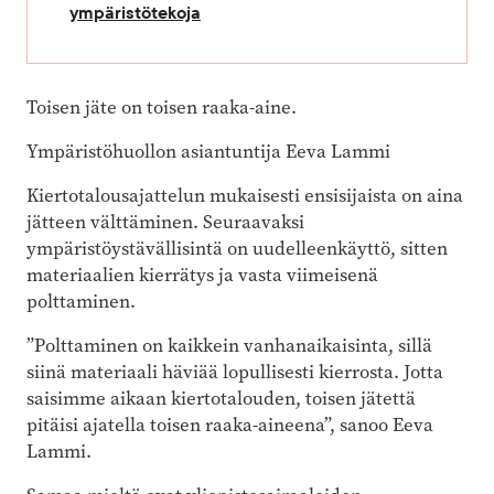
ympäristötekoja
Toisen jäte on toisen raaka-aine.
Ympäristöhuollon asiantuntija Eeva Lammi
Kiertotalousajattelun mukaisesti ensisijaista on aina
jätteen välttäminen. Seuraavaksi
ympäristöystävällisintä on uudelleenkäyttö, sitten
materiaalien kierrätys ja vasta viimeisenä
polttaminen.
”Polttaminen on kaikkein vanhanaikaisinta, sillä
siinä materiaali häviää lopullisesti kierrosta. Jotta
saisimme aikaan kiertotalouden, toisen jätettä
pitäisi ajatella toisen raaka-aineena”, sanoo Eeva
Lammi.