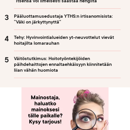
”Itsensä voi ilmeisesti säästää hengiltä”
Pääluottamusedustaja YTHS:n irtisanomisista:
”Väki on järkyttynyttä”
Tehy: Hyvinvointialueiden yt-neuvottelut vievät
hoitajilta lomarauhan
Väitöstutkimus: Hoitotyöntekijöiden
päihdehaittojen ennaltaehkäisyyn kiinnitetään
liian vähän huomiota