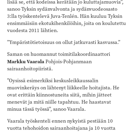
lisää se, että kodeissa kerätään jo kuluttajamuovia”,
sanoo Tyksin sydänvalvonta ja sydänvuodeosasto
3:lla työskentelevä Juva-Tenlén. Hän kuuluu Tyksin
ensimmäisiin ekotukihenkilöihin, joita on koulutettu
vuodesta 2011 lähtien.
”Ympäristötietoisuus on ollut jatkuvasti kasvussa.”
Saman on huomannut toimitilakoordinaattori
Markku Vaarala
Pohjois-Pohjanmaan
sairaanhoitopiiristä.
”Oysissä esimerkiksi keskusleikkaussalin
muovinkeräys on lähtenyt liikkeelle hoitajista. He
ovat erittäin kiinnostuneita siitä, mihin jätteet
menevät ja mitä niille tapahtuu. He haastavat
minua tässä työssä”, sanoo Vaarala.
Vaarala työskenteli ennen nykyistä pestiään 10
vuotta tehohoidon sairaanhoitajana ja 10 vuotta