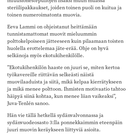
infuusionestepullojen lisäksi muun muassa
steriilipakkaukset, joiden toinen puoli on kuitua ja
toinen numeroimatonta muovia.
Eeva Lammi on ohjeistanut heittämään
tunnistamattomat muovit mieluummin
polttokelpoiseen jätteeseen kuin pilaamaan toisten
huolella erottelemaa jäte-erää. Ohje on hyvä
selkänoja myös ekotukihenkilölle.
”Ekotukihenkilön haaste on juuri se, miten kertoa
työkavereille riittävän selkeästi näistä
muovilaaduista ja siitä, mikä kelpaa kierrätykseen
ja mikä menee polttoon. Ihmisten motivaatio tahtoo
häipyä siinä kohtaa, kun menee liian vaikeaksi”,
Juva-Tenlén sanoo.
Hän vie tällä hetkellä sydänvalvonnassa ja
sydänvuodeosasto 3:lla ponnekkaimmin eteenpäin
juuri muovin keräykseen liittyviä asioita.