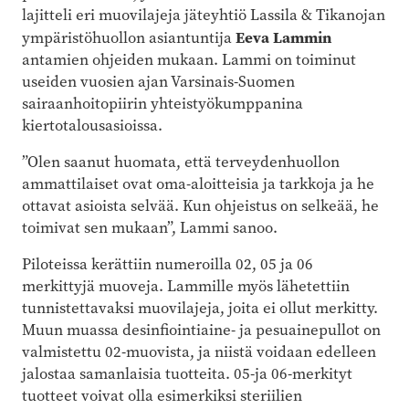
lajitteli eri muovilajeja jäteyhtiö Lassila & Tikanojan
Eeva Lammin
ympäristöhuollon asiantuntija
antamien ohjeiden mukaan. Lammi on toiminut
useiden vuosien ajan Varsinais-Suomen
sairaanhoitopiirin yhteistyökumppanina
kiertotalousasioissa.
”Olen saanut huomata, että terveydenhuollon
ammattilaiset ovat oma-aloitteisia ja tarkkoja ja he
ottavat asioista selvää. Kun ohjeistus on selkeää, he
toimivat sen mukaan”, Lammi sanoo.
Piloteissa kerättiin numeroilla 02, 05 ja 06
merkittyjä muoveja. Lammille myös lähetettiin
tunnistettavaksi muovilajeja, joita ei ollut merkitty.
Muun muassa desinfiointiaine- ja pesuainepullot on
valmistettu 02-muovista, ja niistä voidaan edelleen
jalostaa samanlaisia tuotteita. 05-ja 06-merkityt
tuotteet voivat olla esimerkiksi steriilien