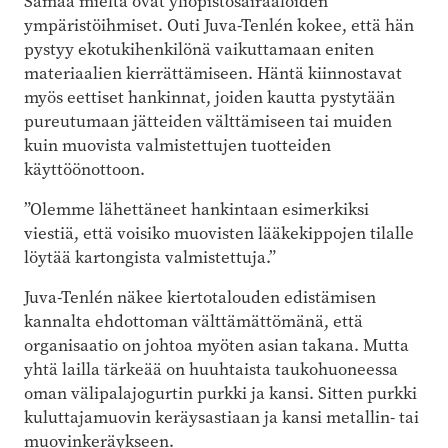
Samaa mieltä ovat yliopistosairaaloiden
ympäristöihmiset. Outi Juva-Tenlén kokee, että hän
pystyy ekotukihenkilönä vaikuttamaan eniten
materiaalien kierrättämiseen. Häntä kiinnostavat
myös eettiset hankinnat, joiden kautta pystytään
pureutumaan jätteiden välttämiseen tai muiden
kuin muovista valmistettujen tuotteiden
käyttöönottoon.
”Olemme lähettäneet hankintaan esimerkiksi
viestiä, että voisiko muovisten lääkekippojen tilalle
löytää kartongista valmistettuja.”
Juva-Tenlén näkee kiertotalouden edistämisen
kannalta ehdottoman välttämättömänä, että
organisaatio on johtoa myöten asian takana. Mutta
yhtä lailla tärkeää on huuhtaista taukohuoneessa
oman välipalajogurtin purkki ja kansi. Sitten purkki
kuluttajamuovin keräysastiaan ja kansi metallin- tai
muovinkeräykseen.