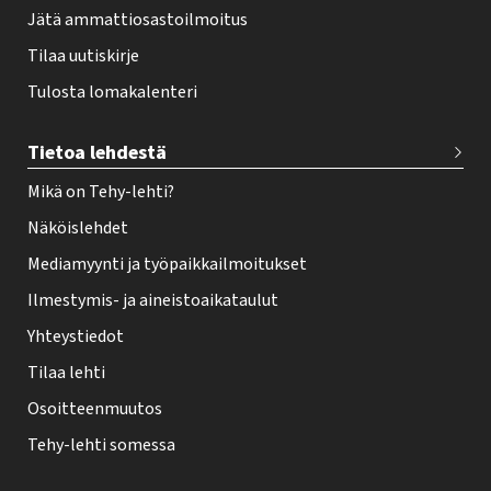
Jätä ammattiosastoilmoitus
Tilaa uutiskirje
Tulosta lomakalenteri
Tietoa lehdestä
Mikä on Tehy-lehti?
Näköislehdet
Mediamyynti ja työpaikkailmoitukset
Ilmestymis- ja aineistoaikataulut
Yhteystiedot
Tilaa lehti
Osoitteenmuutos
Tehy-lehti somessa