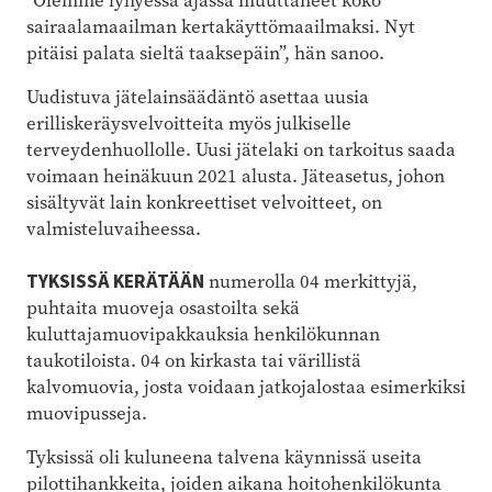
”Olemme lyhyessä ajassa muuttaneet koko
sairaalamaailman kertakäyttömaailmaksi. Nyt
pitäisi palata sieltä taaksepäin”, hän sanoo.
Uudistuva jätelainsäädäntö asettaa uusia
erilliskeräysvelvoitteita myös julkiselle
terveydenhuollolle. Uusi jätelaki on tarkoitus saada
voimaan heinäkuun 2021 alusta. Jäteasetus, johon
sisältyvät lain konkreettiset velvoitteet, on
valmisteluvaiheessa.
TYKSISSÄ KERÄTÄÄN
numerolla 04 merkittyjä,
puhtaita muoveja osastoilta sekä
kuluttajamuovipakkauksia henkilökunnan
taukotiloista. 04 on kirkasta tai värillistä
kalvomuovia, josta voidaan jatkojalostaa esimerkiksi
muovipusseja.
Tyksissä oli kuluneena talvena käynnissä useita
pilottihankkeita, joiden aikana hoitohenkilökunta