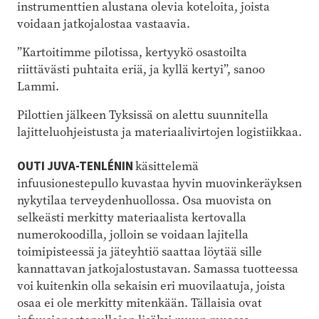
instrumenttien alustana olevia koteloita, joista
voidaan jatkojalostaa vastaavia.
”Kartoitimme pilotissa, kertyykö osastoilta
riittävästi puhtaita eriä, ja kyllä kertyi”, sanoo
Lammi.
Pilottien jälkeen Tyksissä on alettu suunnitella
lajitteluohjeistusta ja materiaalivirtojen logistiikkaa.
OUTI JUVA-TENLÉNIN
käsittelemä
infuusionestepullo kuvastaa hyvin muovinkeräyksen
nykytilaa terveydenhuollossa. Osa muovista on
selkeästi merkitty materiaalista kertovalla
numerokoodilla, jolloin se voidaan lajitella
toimipisteessä ja jäteyhtiö saattaa löytää sille
kannattavan jatkojalostustavan. Samassa tuotteessa
voi kuitenkin olla sekaisin eri muovilaatuja, joista
osaa ei ole merkitty mitenkään. Tällaisia ovat