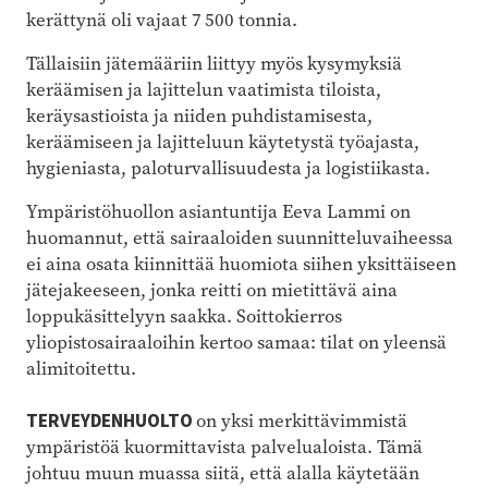
kerättynä oli vajaat 7 500 tonnia.
Tällaisiin jätemääriin liittyy myös kysymyksiä
keräämisen ja lajittelun vaatimista tiloista,
keräysastioista ja niiden puhdistamisesta,
keräämiseen ja lajitteluun käytetystä työajasta,
hygieniasta, paloturvallisuudesta ja logistiikasta.
Ympäristöhuollon asiantuntija Eeva Lammi on
huomannut, että sairaaloiden suunnitteluvaiheessa
ei aina osata kiinnittää huomiota siihen yksittäiseen
jätejakeeseen, jonka reitti on mietittävä aina
loppukäsittelyyn saakka. Soittokierros
yliopistosairaaloihin kertoo samaa: tilat on yleensä
alimitoitettu.
TERVEYDENHUOLTO
on yksi merkittävimmistä
ympäristöä kuormittavista palvelualoista. Tämä
johtuu muun muassa siitä, että alalla käytetään