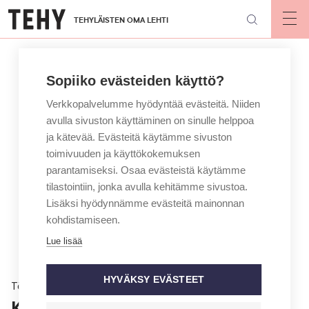
Hyppää
TEHYLÄISTEN OMA LEHTI
pääsisältöön
Op
mai
nav
Sopiiko evästeiden käyttö?
Verkkopalvelumme hyödyntää evästeitä. Niiden
avulla sivuston käyttäminen on sinulle helppoa
ja kätevää. Evästeitä käytämme sivuston
toimivuuden ja käyttökokemuksen
parantamiseksi. Osaa evästeistä käytämme
tilastointiin, jonka avulla kehitämme sivustoa.
Lisäksi hyödynnämme evästeitä mainonnan
kohdistamiseen.
Lue lisää
HYVÄKSY EVÄSTEET
Töissä
Kertakäyttöisyys löi läpi