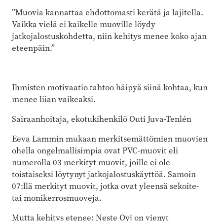
”Muovia kannattaa ehdottomasti kerätä ja lajitella.
Vaikka vielä ei kaikelle muoville löydy
jatkojalostuskohdetta, niin kehitys menee koko ajan
eteenpäin.”
Ihmisten motivaatio tahtoo häipyä siinä kohtaa, kun
menee liian vaikeaksi.
Sairaanhoitaja, ekotukihenkilö Outi Juva-Tenlén
Eeva Lammin mukaan merkitsemättömien muovien
ohella ongelmallisimpia ovat PVC-muovit eli
numerolla 03 merkityt muovit, joille ei ole
toistaiseksi löytynyt jatkojalostuskäyttöä. Samoin
07:llä merkityt muovit, jotka ovat yleensä sekoite-
tai monikerrosmuoveja.
Mutta kehitys etenee: Neste Oyj on vienyt