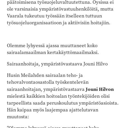
päätoimisena työsuojeluvaltuutettuna. Oysissa ei
ole varsinaisia ympäristövastuuhenkilöitä, mutta
Vaarala tukeutuu työssään itselleen tuttuun
työsuojeluorganisaatioon ja aktiivisiin hoitajiin.
Olemme lyhyessä ajassa muuttaneet koko
sairaalamaailman kertakäyttömaailmaksi.
Sairaanhoitaja, ympäristövastaava Jouni Hilvo
Husin Meilahden sairaalan teho- ja
tehovalvontaosastolla työskentelevän
Jouni Hilvon
sairaanhoitajan, ympäristövastaava
mielestä kaikkien hoitoalan työntekijöiden olisi
tarpeellista saada peruskoulutus ympäristöasioista.
Hän kaipaa myös laajempaa ajattelutavan
muutosta: