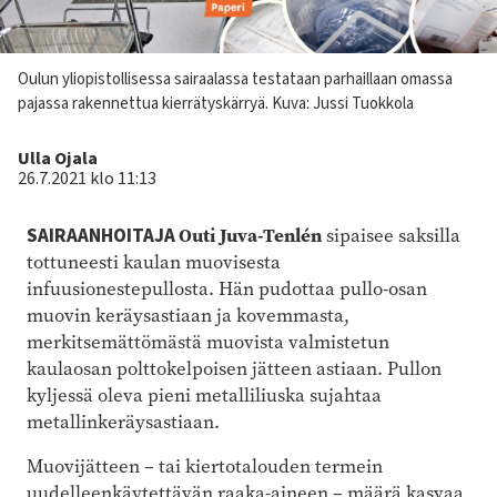
Kuvateksti
Oulun yliopistollisessa sairaalassa testataan parhaillaan omassa
pajassa rakennettua kierrätyskärryä. Kuva: Jussi Tuokkola
Kirjoittaja
Ulla Ojala
26.7.2021 klo 11:13
Outi Juva-Tenlén
SAIRAANHOITAJA
sipaisee saksilla
tottuneesti kaulan muovisesta
infuusionestepullosta. Hän pudottaa pullo-osan
muovin keräysastiaan ja kovemmasta,
merkitsemättömästä muovista valmistetun
kaulaosan polttokelpoisen jätteen astiaan. Pullon
kyljessä oleva pieni metalliliuska sujahtaa
metallinkeräysastiaan.
Muovijätteen – tai kiertotalouden termein
uudelleenkäytettävän raaka-aineen – määrä kasvaa