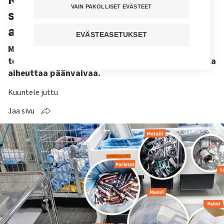
VAIN PAKOLLISET EVÄSTEET
sairaaloissa – ”Nyt pitäisi palata
askel taaksepäin”
EVÄSTEASETUKSET
Materiaalien lajittelu lisääntyy
terveydenhuollossa, mutta kierrätyksen logistiikka
aiheuttaa päänvaivaa.
Kuuntele juttu
Jaa sivu