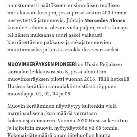
onnistuneesti päätökseen ensimmäisen teollisen
mittakaavan koeajon, jossa prosessoitiin 400 tonnia
Mercedes Alonso
nesteytettyä jätemuovia. Johtaja
kuvailee tehtävää olevan vielä paljon, mutta koeajo
oli hänen mukaansa suuri askel vaikeasti
kierrätettävien pakkaus- ja sekajätemuovien
muuttamiseksi jätteistä arvokkaiksi resursseiksi.
MUOVINKERÄYKSEN PIONEERI
on Husin Peijaksen
sairaalan leikkausosasto K, jossa aloitettiin
muovinkeräyksen pilotti vuonna 2016. Tällä hetkellä
Husissa kerätään sairaalakiinteistöstä riippuen
muovilajeja 01, 02, 04 ja 05.
Muovin kerääminen näyttäytyy kuitenkin vielä
marginaalisena, kun määriä verrataan
kokonaisjätemääriin. Vuonna 2020 Husissa kerättiin
ja lajiteltiin muovia hyötykäyttöön yli 68 tonnia.
Kokonaisjätemäärä oman jätehuollon kautta