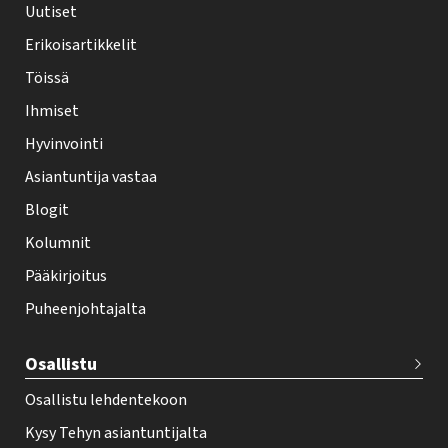
h
Uutiset
y
Erikoisartikkelit
-
Töissä
l
Ihmiset
e
Hyvinvointi
h
Asiantuntija vastaa
t
i
Blogit
f
Kolumnit
o
Pääkirjoitus
o
Puheenjohtajalta
t
e
Osallistu
r
Osallistu lehdentekoon
Kysy Tehyn asiantuntijalta