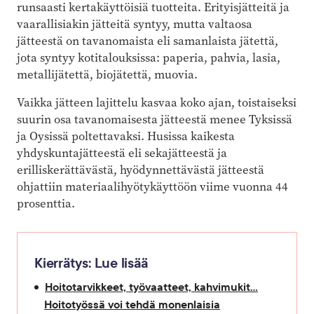
runsaasti kertakäyttöisiä tuotteita. Erityisjätteitä ja
vaarallisiakin jätteitä syntyy, mutta valtaosa
jätteestä on tavanomaista eli samanlaista jätettä,
jota syntyy kotitalouksissa: paperia, pahvia, lasia,
metallijätettä, biojätettä, muovia.
Vaikka jätteen lajittelu kasvaa koko ajan, toistaiseksi
suurin osa tavanomaisesta jätteestä menee Tyksissä
ja Oysissä poltettavaksi. Husissa kaikesta
yhdyskuntajätteestä eli sekajätteestä ja
erilliskerättävästä, hyödynnettävästä jätteestä
ohjattiin materiaalihyötykäyttöön viime vuonna 44
prosenttia.
Kierrätys: Lue lisää
Hoitotarvikkeet, työvaatteet, kahvimukit…
Hoitotyössä voi tehdä monenlaisia