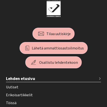
Tilaa uutiskirje
Lähetä ammattiosastoilmoitus
Osallistu lehdentekoon
T
Lehden etusivu
e
h
Uutiset
y
Erikoisartikkelit
-
Töissä