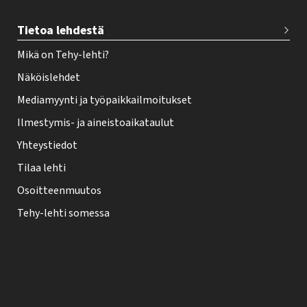
Tietoa lehdestä
Mikä on Tehy-lehti?
Näköislehdet
Mediamyynti ja työpaikkailmoitukset
Ilmestymis- ja aineistoaikataulut
Yhteystiedot
Tilaa lehti
Osoitteenmuutos
Tehy-lehti somessa