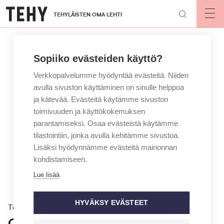
Hyppää
TEHYLÄISTEN OMA LEHTI
pääsisältöön
Op
mai
nav
Sopiiko evästeiden käyttö?
Verkkopalvelumme hyödyntää evästeitä. Niiden
avulla sivuston käyttäminen on sinulle helppoa
ja kätevää. Evästeitä käytämme sivuston
toimivuuden ja käyttökokemuksen
parantamiseksi. Osaa evästeistä käytämme
tilastointiin, jonka avulla kehitämme sivustoa.
Lisäksi hyödynnämme evästeitä mainonnan
kohdistamiseen.
Lue lisää
HYVÄKSY EVÄSTEET
Töissä
Onko kotikäynneistä mahdollista