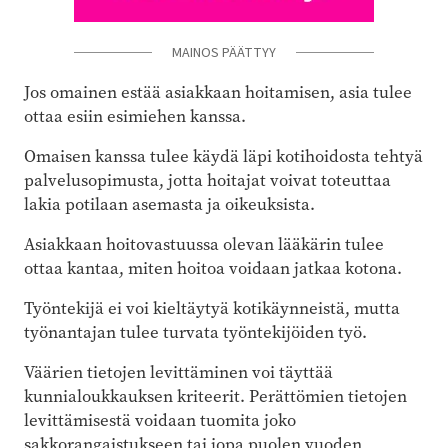
MAINOS PÄÄTTYY
Jos omainen estää asiakkaan hoitamisen, asia tulee
ottaa esiin esimiehen kanssa.
Omaisen kanssa tulee käydä läpi kotihoidosta tehtyä
palvelusopimusta, jotta hoitajat voivat toteuttaa
lakia potilaan asemasta ja oikeuksista.
Asiakkaan hoitovastuussa olevan lääkärin tulee
ottaa kantaa, miten hoitoa voidaan jatkaa kotona.
Työntekijä ei voi kieltäytyä kotikäynneistä, mutta
työnantajan tulee turvata työntekijöiden työ.
Väärien tietojen levittäminen voi täyttää
kunnialoukkauksen kriteerit. Perättömien tietojen
levittämisestä voidaan tuomita joko
sakkorangaistukseen tai jopa puolen vuoden