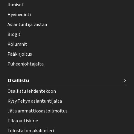
l
Ihmiset
e
Hyvinvointi
h
Asiantuntija vastaa
t
i
Blogit
f
Kolumnit
o
Pääkirjoitus
o
Puheenjohtajalta
t
e
Osallistu
r
Osallistu lehdentekoon
Kysy Tehyn asiantuntijalta
Jätä ammattiosastoilmoitus
Tilaa uutiskirje
Tulosta lomakalenteri