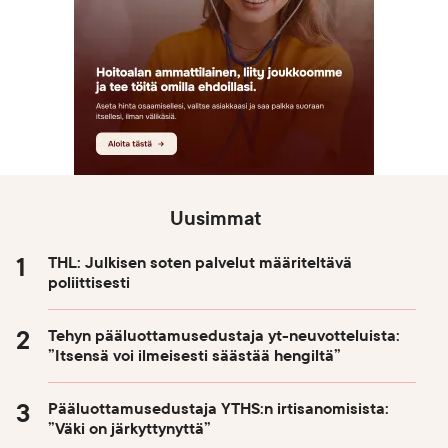
Uusimmat
THL: Julkisen soten palvelut määriteltävä
poliittisesti
Tehyn pääluottamusedustaja yt-neuvotteluista:
”Itsensä voi ilmeisesti säästää hengiltä”
Pääluottamusedustaja YTHS:n irtisanomisista:
”Väki on järkyttynyttä”