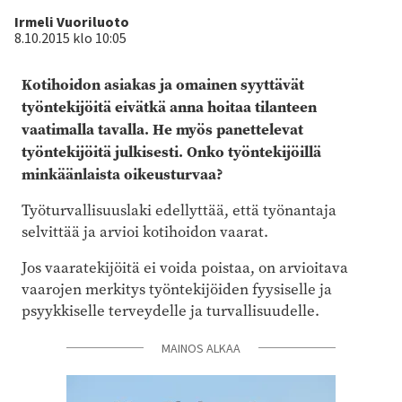
Kirjoittaja
Irmeli Vuoriluoto
8.10.2015 klo 10:05
Kotihoidon asiakas ja omainen syyttävät
työntekijöitä eivätkä anna hoitaa tilanteen
vaatimalla tavalla. He myös panettelevat
työntekijöitä julkisesti. Onko työntekijöillä
minkäänlaista oikeusturvaa?
Työturvallisuuslaki edellyttää, että työnantaja
selvittää ja arvioi kotihoidon vaarat.
Jos vaaratekijöitä ei voida poistaa, on arvioitava
vaarojen merkitys työntekijöiden fyysiselle ja
psyykkiselle terveydelle ja turvallisuudelle.
MAINOS ALKAA