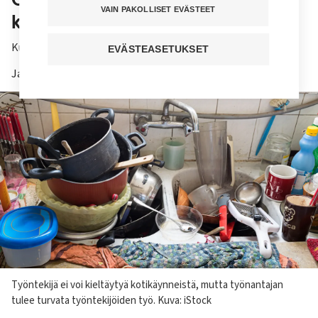
VAIN PAKOLLISET EVÄSTEET
kieltäytyä?
Kuuntele juttu
EVÄSTEASETUKSET
Jaa sivu
Kuvateksti
Työntekijä ei voi kieltäytyä kotikäynneistä, mutta työnantajan
tulee turvata työntekijöiden työ. Kuva: iStock