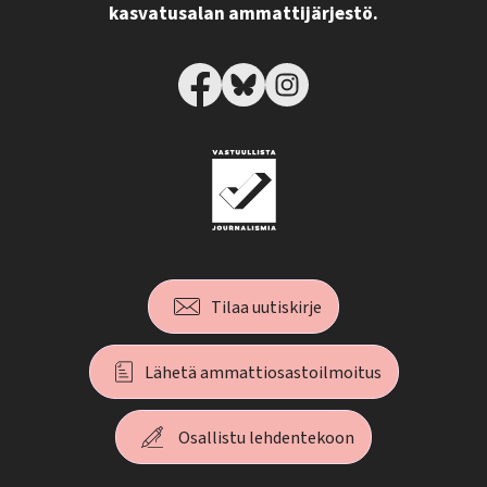
kasvatusalan ammattijärjestö.
Tilaa uutiskirje
Lähetä ammattiosastoilmoitus
Osallistu lehdentekoon