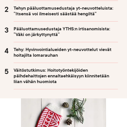
Tehyn pääluottamusedustaja yt-neuvotteluista:
”Itsensä voi ilmeisesti säästää hengiltä”
Pääluottamusedustaja YTHS:n irtisanomisista:
”Väki on järkyttynyttä”
Tehy: Hyvinvointialueiden yt-neuvottelut vievät
hoitajilta lomarauhan
Väitöstutkimus: Hoitotyöntekijöiden
päihdehaittojen ennaltaehkäisyyn kiinnitetään
liian vähän huomiota