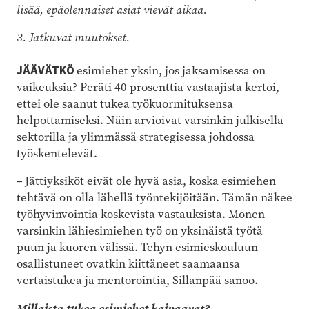
lisää, epäolennaiset asiat vievät aikaa.
3. Jatkuvat muutokset.
JÄÄVÄTKÖ
esimiehet yksin, jos jaksamisessa on
vaikeuksia? Peräti 40 prosenttia vastaajista kertoi,
ettei ole saanut tukea työkuormituksensa
helpottamiseksi. Näin arvioivat varsinkin julkisella
sektorilla ja ylimmässä strategisessa johdossa
työskentelevät.
– Jättiyksiköt eivät ole hyvä asia, koska esimiehen
tehtävä on olla lähellä työntekijöitään. Tämän näkee
työhyvinvointia koskevista vastauksista. Monen
varsinkin lähiesimiehen työ on yksinäistä työtä
puun ja kuoren välissä. Tehyn esimieskouluun
osallistuneet ovatkin kiittäneet saamaansa
vertaistukea ja mentorointia, Sillanpää sanoo.
Millaista tukea esimiehet kaipaavat?