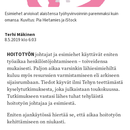
Kuvateksti
Esimiehet arvioivat alaistensa työhyvinvoinnin paremmaksi kuin
omansa. Kuvitus: Pia Hietamies ja iStock
Kirjoittaja
Terhi Mäkinen
8.5.2019 klo 6:03
HOITOTYÖN
johtajat ja esimiehet käyttävät eniten
työaikaa henkilöstöjohtamiseen – toiveidensa
mukaisesti. Paljon aikaa varsinkin lähiesimiehiltä
kuluu myös resurssien varmistamiseen eli arkiseen
sijaisrumbaan. Tiedot käyvät ilmi Tehyn teettämästä
kyselytutkimuksesta, joka julkaistaan toukokuussa.
Tutkimukseen vastasi lähes tuhat tehyläistä
hoitotyön johtajaa ja esimiestä.
Eniten ajankäytössä hiertää se, että aikaa hoitotyön
kehittämiseen on niukasti.