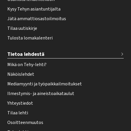
Kysy Tehyn asiantuntijalta
Jätä ammattiosastoilmoitus
Tilaa uutiskirje
Tulosta lomakalenteri
Tietoa lehdestä
Mikä on Tehy-lehti?
Näköislehdet
Mediamyynti ja työpaikkailmoitukset
Ilmestymis- ja aineistoaikataulut
Yhteystiedot
Tilaa lehti
Osoitteenmuutos