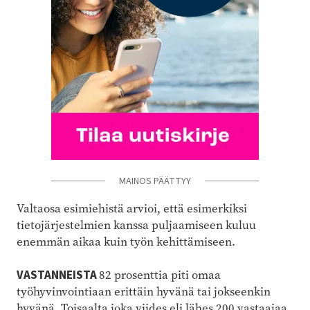
MAINOS PÄÄTTYY
Valtaosa esimiehistä arvioi, että esimerkiksi
tietojärjestelmien kanssa puljaamiseen kuluu
enemmän aikaa kuin työn kehittämiseen.
VASTANNEISTA
82 prosenttia piti omaa
työhyvinvointiaan erittäin hyvänä tai jokseenkin
hyvänä. Toisaalta joka viides eli lähes 200 vastaajaa