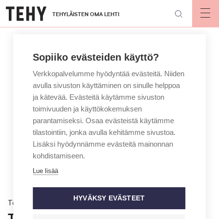
Hyppää
TEHYLÄISTEN OMA LEHTI
pääsisältöön
Op
mai
nav
Sopiiko evästeiden käyttö?
Verkkopalvelumme hyödyntää evästeitä. Niiden
avulla sivuston käyttäminen on sinulle helppoa
ja kätevää. Evästeitä käytämme sivuston
toimivuuden ja käyttökokemuksen
parantamiseksi. Osaa evästeistä käytämme
tilastointiin, jonka avulla kehitämme sivustoa.
Lisäksi hyödynnämme evästeitä mainonnan
kohdistamiseen.
Lue lisää
HYVÄKSY EVÄSTEET
Töissä
Tehyläiset johtajat: Aika hupenee