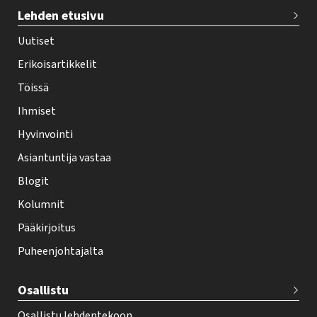
T
Lehden etusivu
e
h
Uutiset
y
Erikoisartikkelit
-
Töissä
l
Ihmiset
e
Hyvinvointi
h
Asiantuntija vastaa
t
i
Blogit
f
Kolumnit
o
Pääkirjoitus
o
Puheenjohtajalta
t
e
Osallistu
r
Osallistu lehdentekoon