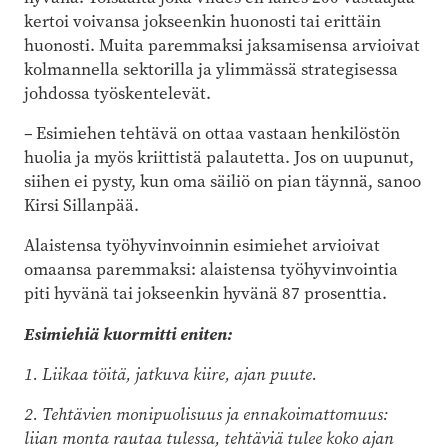
kertoi voivansa jokseenkin huonosti tai erittäin
huonosti. Muita paremmaksi jaksamisensa arvioivat
kolmannella sektorilla ja ylimmässä strategisessa
johdossa työskentelevät.
– Esimiehen tehtävä on ottaa vastaan henkilöstön
huolia ja myös kriittistä palautetta. Jos on uupunut,
siihen ei pysty, kun oma säiliö on pian täynnä, sanoo
Kirsi Sillanpää.
Alaistensa työhyvinvoinnin esimiehet arvioivat
omaansa paremmaksi: alaistensa työhyvinvointia
piti hyvänä tai jokseenkin hyvänä 87 prosenttia.
Esimiehiä kuormitti eniten:
1. Liikaa töitä, jatkuva kiire, ajan puute.
2. Tehtävien monipuolisuus ja ennakoimattomuus:
liian monta rautaa tulessa, tehtäviä tulee koko ajan