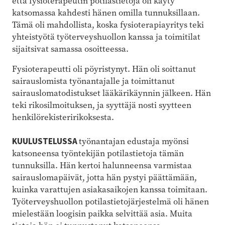
että fysioterapeutin potilastietoja oli käyty
katsomassa kahdesti hänen omilla tunnuksillaan.
Tämä oli mahdollista, koska fysioterapiayritys teki
yhteistyötä työterveyshuollon kanssa ja toimitilat
sijaitsivat samassa osoitteessa.
Fysioterapeutti oli pöyristynyt. Hän oli soittanut
sairauslomista työnantajalle ja toimittanut
sairauslomatodistukset lääkärikäynnin jälkeen. Hän
teki rikosilmoituksen, ja syyttäjä nosti syytteen
henkilörekisteririkoksesta.
KUULUSTELUSSA
työnantajan edustaja myönsi
katsoneensa työntekijän potilastietoja tämän
tunnuksilla. Hän kertoi halunneensa varmistaa
sairauslomapäivät, jotta hän pystyi päättämään,
kuinka varattujen asiakasaikojen kanssa toimitaan.
Työterveyshuollon potilastietojärjestelmä oli hänen
mielestään loogisin paikka selvittää asia. Muita