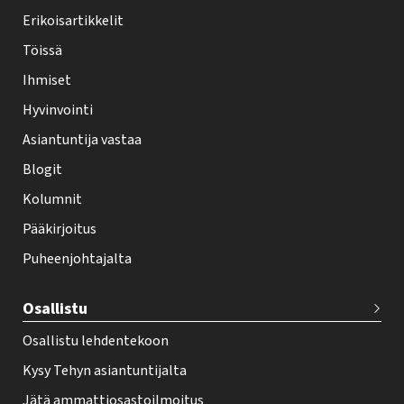
y
Erikoisartikkelit
-
Töissä
l
Ihmiset
e
Hyvinvointi
h
Asiantuntija vastaa
t
i
Blogit
f
Kolumnit
o
Pääkirjoitus
o
Puheenjohtajalta
t
e
Osallistu
r
Osallistu lehdentekoon
Kysy Tehyn asiantuntijalta
Jätä ammattiosastoilmoitus