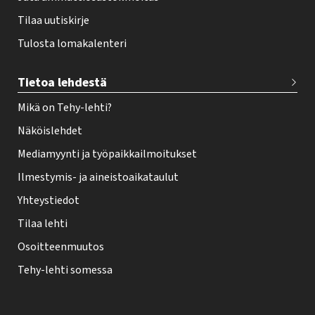
Tilaa uutiskirje
Tulosta lomakalenteri
Tietoa lehdestä
Mikä on Tehy-lehti?
Näköislehdet
Mediamyynti ja työpaikkailmoitukset
Ilmestymis- ja aineistoaikataulut
Yhteystiedot
Tilaa lehti
Osoitteenmuutos
Tehy-lehti somessa