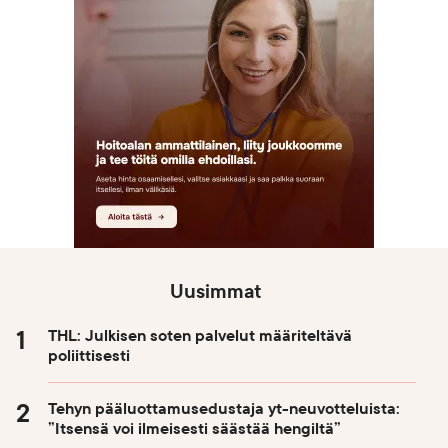
Uusimmat
THL: Julkisen soten palvelut määriteltävä
poliittisesti
Tehyn pääluottamusedustaja yt-neuvotteluista:
”Itsensä voi ilmeisesti säästää hengiltä”