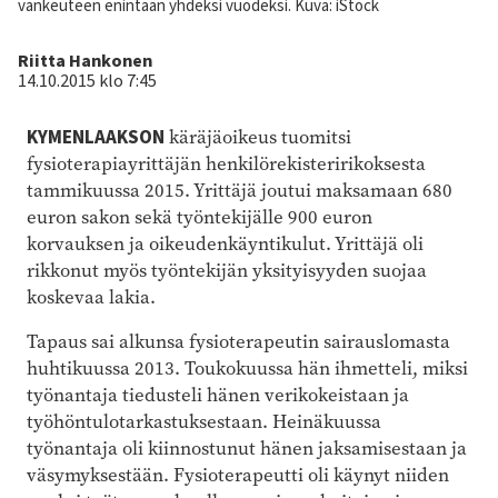
vankeuteen enintään yhdeksi vuodeksi. Kuva: iStock
Kirjoittaja
Riitta Hankonen
14.10.2015 klo 7:45
KYMENLAAKSON
käräjäoikeus tuomitsi
fysioterapiayrittäjän henkilörekisteririkoksesta
tammikuussa 2015. Yrittäjä joutui maksamaan 680
euron sakon sekä työntekijälle 900 euron
korvauksen ja oikeudenkäyntikulut. Yrittäjä oli
rikkonut myös työntekijän yksityisyyden suojaa
koskevaa lakia.
Tapaus sai alkunsa fysioterapeutin sairauslomasta
huhtikuussa 2013. Toukokuussa hän ihmetteli, miksi
työnantaja tiedusteli hänen verikokeistaan ja
työhöntulotarkastuksestaan. Heinäkuussa
työnantaja oli kiinnostunut hänen jaksamisestaan ja
väsymyksestään. Fysioterapeutti oli käynyt niiden