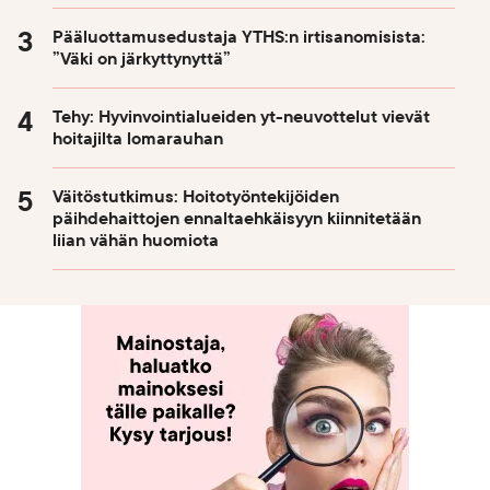
Pääluottamusedustaja YTHS:n irtisanomisista:
”Väki on järkyttynyttä”
Tehy: Hyvinvointialueiden yt-neuvottelut vievät
hoitajilta lomarauhan
Väitöstutkimus: Hoitotyöntekijöiden
päihdehaittojen ennaltaehkäisyyn kiinnitetään
liian vähän huomiota