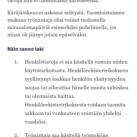
tietoja hän ei tunnustanut katsoneensa.
Käräjäoikeus ei uskonut selitystä. Tuomioistuimen
mukaan työnantaja olisi voinut tiedustella
sairauslomapäiviä esimerkiksi puhelimella, jos
niissä oli jäänyt jotain epäselväksi.
Näin sanoo laki
Henkilötietoja ei saa käsitellä vastoin niiden
käyttötarkoitusta. Henkilörekisteririkokseen
syyllistynyt loukkaa henkilön yksityisyyden
suojaa tai aiheuttaa hänelle muuta vahinkoa
tai olennaista haittaa.
Henkilörekisteririkoksesta voidaan tuomita
sakkoon tai vankeuteen enintään yhdeksi
vuodeksi.
Työnantaja saa käsitellä työntekijän