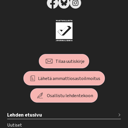
Tilaa uutiskirje
Lähetä ammattiosastoilmoitus
Osallistu lehdentekoon
T
Lehden etusivu
e
h
Uutiset