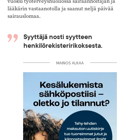
vuoksi työterveyshuollossa sairaanhoitajan ja
lääkärin vastaanotolla ja saanut neljä päivää
sairauslomaa.
Syyttäjä nosti syytteen
henkilörekisteririkoksesta.
MAINOS ALKAA