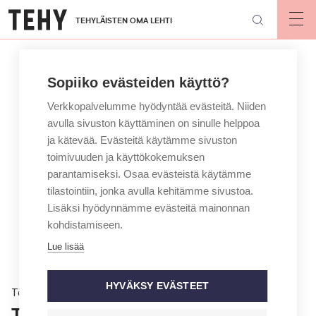
Hyppää
TEHYLÄISTEN OMA LEHTI
pääsisältöön
Op
mai
nav
Sopiiko evästeiden käyttö?
Verkkopalvelumme hyödyntää evästeitä. Niiden
avulla sivuston käyttäminen on sinulle helppoa
ja kätevää. Evästeitä käytämme sivuston
toimivuuden ja käyttökokemuksen
parantamiseksi. Osaa evästeistä käytämme
tilastointiin, jonka avulla kehitämme sivustoa.
Lisäksi hyödynnämme evästeitä mainonnan
kohdistamiseen.
Lue lisää
HYVÄKSY EVÄSTEET
Töissä
Työnantaja urkki potilastietoja