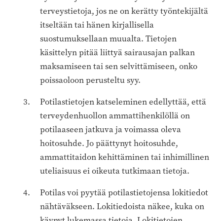
terveystietoja, jos ne on kerätty työntekijältä
itseltään tai hänen kirjallisella
suostumuksellaan muualta. Tietojen
käsittelyn pitää liittyä sairausajan palkan
maksamiseen tai sen selvittämiseen, onko
poissaoloon perusteltu syy.
Potilastietojen katseleminen edellyttää, että
terveydenhuollon ammattihenkilöllä on
potilaaseen jatkuva ja voimassa oleva
hoitosuhde. Jo päättynyt hoitosuhde,
ammattitaidon kehittäminen tai inhimillinen
uteliaisuus ei oikeuta tutkimaan tietoja.
Potilas voi pyytää potilastietojensa lokitiedot
nähtäväkseen. Lokitiedoista näkee, kuka on
käynyt lukemassa tietoja. Lokitietojen