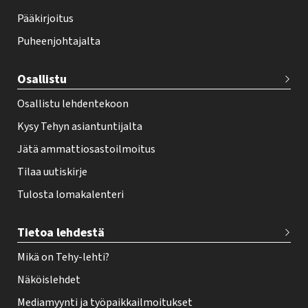
o
Pääkirjoitus
o
Puheenjohtajalta
t
e
Osallistu
r
Osallistu lehdentekoon
Kysy Tehyn asiantuntijalta
Jätä ammattiosastoilmoitus
Tilaa uutiskirje
Tulosta lomakalenteri
Tietoa lehdestä
Mikä on Tehy-lehti?
Näköislehdet
Mediamyynti ja työpaikkailmoitukset