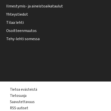
Ilmestymis- ja aineistoaikataulut
Yhteystiedot
Tilaa lehti
Osoitteenmuutos
Tehy-lehti somessa
T
Tietoa evästeistä
Tietosuoja
e
Saavutettavuus
h
RSS uutiset
y