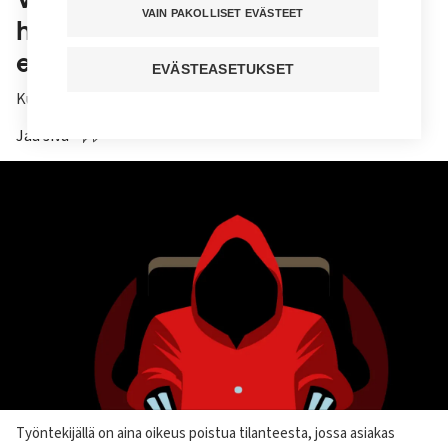
VAIN PAKOLLISET EVÄSTEET
hoitamaan tappouhkauksien
esittäjää?
EVÄSTEASETUKSET
Kuuntele juttu
Jaa sivu
Kuvateksti
Työntekijällä on aina oikeus poistua tilanteesta, jossa asiakas