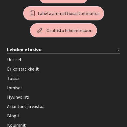
Lähetä ammattiosastoilmoitus
Osallistu lehdentekoon
T
Lehden etusivu
e
h
Uutiset
y
Erikoisartikkelit
-
Töissä
l
Ihmiset
e
Hyvinvointi
h
Asiantuntija vastaa
t
i
Blogit
f
Kolumnit