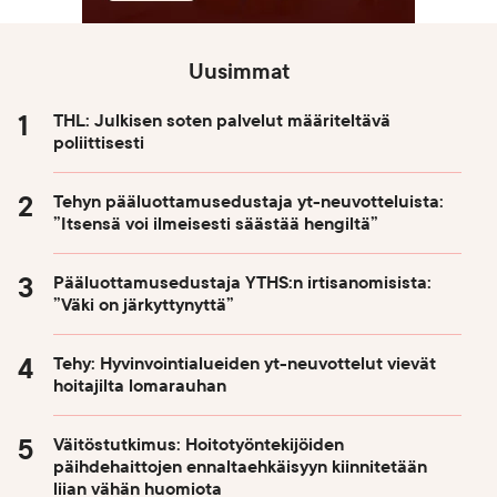
Uusimmat
THL: Julkisen soten palvelut määriteltävä
poliittisesti
Tehyn pääluottamusedustaja yt-neuvotteluista:
”Itsensä voi ilmeisesti säästää hengiltä”
Pääluottamusedustaja YTHS:n irtisanomisista:
”Väki on järkyttynyttä”
Tehy: Hyvinvointialueiden yt-neuvottelut vievät
hoitajilta lomarauhan
Väitöstutkimus: Hoitotyöntekijöiden
päihdehaittojen ennaltaehkäisyyn kiinnitetään
liian vähän huomiota