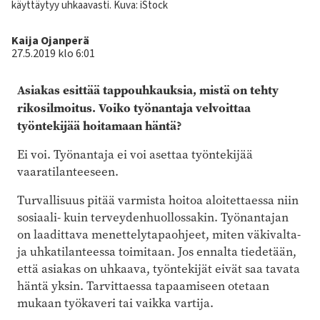
käyttäytyy uhkaavasti. Kuva: iStock
Kirjoittaja
Kaija Ojanperä
27.5.2019 klo 6:01
Asiakas esittää tappouhkauksia, mistä on tehty
rikosilmoitus. Voiko työnantaja velvoittaa
työntekijää hoitamaan häntä?
Ei voi. Työnantaja ei voi asettaa työntekijää
vaaratilanteeseen.
Turvallisuus pitää varmista hoitoa aloitettaessa niin
sosiaali- kuin terveydenhuollossakin. Työnantajan
on laadittava menettelytapaohjeet, miten väkivalta-
ja uhkatilanteessa toimitaan. Jos ennalta tiedetään,
että asiakas on uhkaava, työntekijät eivät saa tavata
häntä yksin. Tarvittaessa tapaamiseen otetaan
mukaan työkaveri tai vaikka vartija.