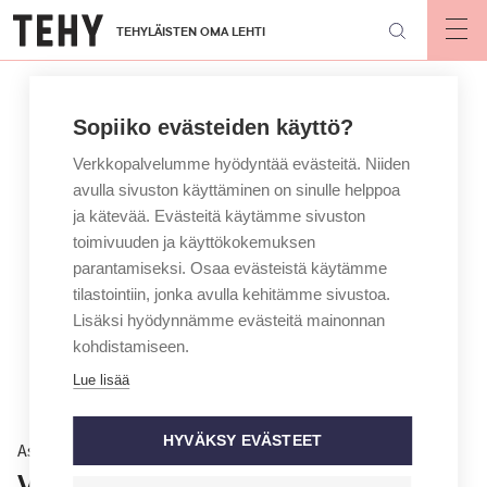
Hyppää
TEHYLÄISTEN OMA LEHTI
pääsisältöön
Op
mai
nav
Sopiiko evästeiden käyttö?
Verkkopalvelumme hyödyntää evästeitä. Niiden
avulla sivuston käyttäminen on sinulle helppoa
ja kätevää. Evästeitä käytämme sivuston
toimivuuden ja käyttökokemuksen
parantamiseksi. Osaa evästeistä käytämme
tilastointiin, jonka avulla kehitämme sivustoa.
Lisäksi hyödynnämme evästeitä mainonnan
kohdistamiseen.
Lue lisää
HYVÄKSY EVÄSTEET
Asiantuntija vastaa
Voiko työnantaja velvoittaa