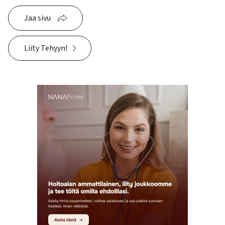
Jaa sivu
Liity Tehyyn!