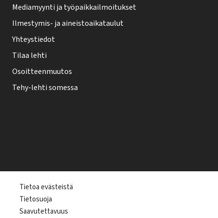
Mediamyynti ja työpaikkailmoitukset
Ilmestymis- ja aineistoaikataulut
Yhteystiedot
Tilaa lehti
Osoitteenmuutos
Tehy-lehti somessa
T
Tietoa evästeistä
Tietosuoja
e
Saavutettavuus
h