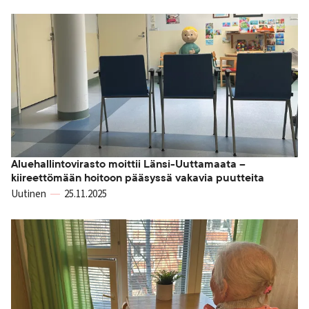
Aluehallintovirasto moittii Länsi-Uuttamaata –
kiireettömään hoitoon pääsyssä vakavia puutteita
Uutinen
25.11.2025