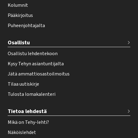
f
Kolumnit
o
Pääkirjoitus
o
Puheenjohtajalta
t
e
Osallistu
r
Osallistu lehdentekoon
Kysy Tehyn asiantuntijalta
Jätä ammattiosastoilmoitus
Tilaa uutiskirje
Tulosta lomakalenteri
Tietoa lehdestä
Mikä on Tehy-lehti?
Näköislehdet