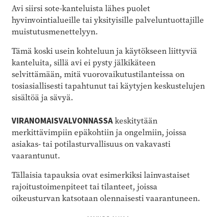
Avi siirsi sote-kanteluista lähes puolet
hyvinvointialueille tai yksityisille palveluntuottajille
muistutusmenettelyyn.
Tämä koski usein kohteluun ja käytökseen liittyviä
kanteluita, sillä avi ei pysty jälkikäteen
selvittämään, mitä vuorovaikutustilanteissa on
tosiasiallisesti tapahtunut tai käytyjen keskustelujen
sisältöä ja sävyä.
VIRANOMAISVALVONNASSA
keskitytään
merkittävimpiin epäkohtiin ja ongelmiin, joissa
asiakas- tai potilasturvallisuus on vakavasti
vaarantunut.
Tällaisia tapauksia ovat esimerkiksi lainvastaiset
rajoitustoimenpiteet tai tilanteet, joissa
oikeusturvan katsotaan olennaisesti vaarantuneen.