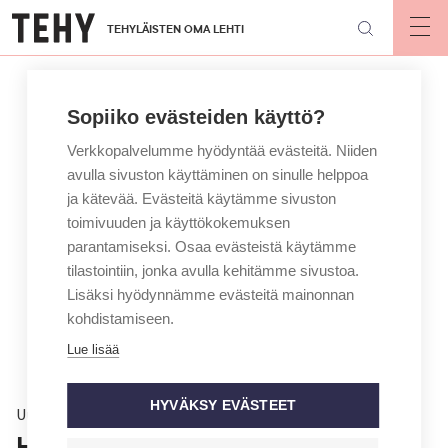
Hyppää
TEHYLÄISTEN OMA LEHTI
pääsisältöön
Op
mai
nav
Sopiiko evästeiden käyttö?
Verkkopalvelumme hyödyntää evästeitä. Niiden
avulla sivuston käyttäminen on sinulle helppoa
ja kätevää. Evästeitä käytämme sivuston
toimivuuden ja käyttökokemuksen
parantamiseksi. Osaa evästeistä käytämme
tilastointiin, jonka avulla kehitämme sivustoa.
Lisäksi hyödynnämme evästeitä mainonnan
kohdistamiseen.
Lue lisää
HYVÄKSY EVÄSTEET
Uutinen
Hoidosta kannellaan yhä