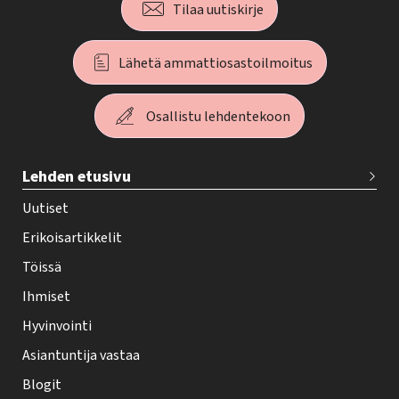
Tilaa uutiskirje
Lähetä ammattiosastoilmoitus
Osallistu lehdentekoon
T
Lehden etusivu
e
h
Uutiset
y
Erikoisartikkelit
-
Töissä
l
Ihmiset
e
Hyvinvointi
h
Asiantuntija vastaa
t
i
Blogit