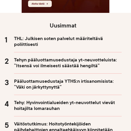
Uusimmat
THL: Julkisen soten palvelut määriteltävä
poliittisesti
Tehyn pääluottamusedustaja yt-neuvotteluista:
”Itsensä voi ilmeisesti säästää hengiltä”
Pääluottamusedustaja YTHS:n irtisanomisista:
”Väki on järkyttynyttä”
Tehy: Hyvinvointialueiden yt-neuvottelut vievät
hoitajilta lomarauhan
Väitöstutkimus: Hoitotyöntekijöiden
päihdehaittojen ennaltaehkäisyyn kiinnitetään