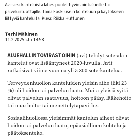
Kuvateksti
Avi siirsi kanteluista lähes puolet hyvinvointialueille tai
palveluntuottajille. Tämä koski usein kohteluun ja käytökseen
liittyviä kanteluita.
Kuva: Riikka Huttunen
Kirjoittaja
Terhi Mäkinen
11.2.2025 klo 14:58
ALUEHALLINTOVIRASTOIHIN
(avi) tehdyt sote-alan
kantelut ovat lisääntyneet 2020-luvulla. Avit
ratkaisivat viime vuonna yli 5 300 sote-kantelua.
Terveydenhuollon kanteluiden yleisin aihe (liki 23
%) oli hoidon tai palvelun laatu. Muita yleisiä syitä
olivat palvelun saatavuus, hoitoon pääsy, lääkehoito
tai muu hoito- tai menettelytapavirhe.
Sosiaalihuollossa yleisimmät kantelun aiheet olivat
hoidon tai palvelun laatu, epäasiallinen kohtelu ja
päätöksenteko.