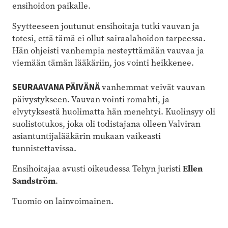
ensihoidon paikalle.
Syytteeseen joutunut ensihoitaja tutki vauvan ja
totesi, että tämä ei ollut sairaalahoidon tarpeessa.
Hän ohjeisti vanhempia nesteyttämään vauvaa ja
viemään tämän lääkäriin, jos vointi heikkenee.
SEURAAVANA PÄIVÄNÄ
vanhemmat veivät vauvan
päivystykseen. Vauvan vointi romahti, ja
elvytyksestä huolimatta hän menehtyi. Kuolinsyy oli
suolistotukos, joka oli todistajana olleen Valviran
asiantuntijalääkärin mukaan vaikeasti
tunnistettavissa.
Ensihoitajaa avusti oikeudessa Tehyn juristi
Ellen
Sandström
.
Tuomio on lainvoimainen.