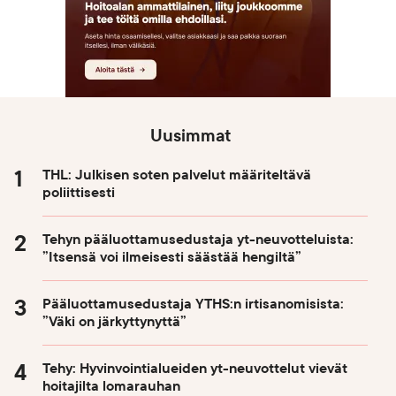
Uusimmat
THL: Julkisen soten palvelut määriteltävä
poliittisesti
Tehyn pääluottamusedustaja yt-neuvotteluista:
”Itsensä voi ilmeisesti säästää hengiltä”
Pääluottamusedustaja YTHS:n irtisanomisista:
”Väki on järkyttynyttä”
Tehy: Hyvinvointialueiden yt-neuvottelut vievät
hoitajilta lomarauhan