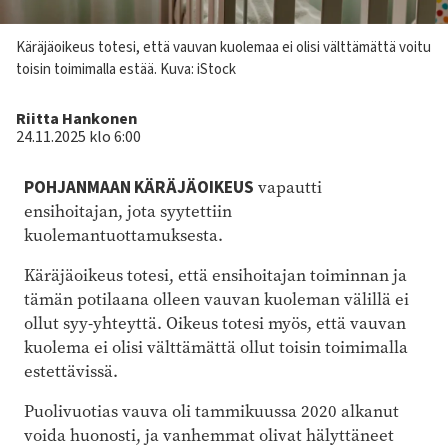
Kuvateksti
Käräjäoikeus totesi, että vauvan kuolemaa ei olisi välttämättä voitu
toisin toimimalla estää.
Kuva: iStock
Kirjoittaja
Riitta Hankonen
24.11.2025 klo 6:00
POHJANMAAN KÄRÄJÄOIKEUS
vapautti
ensihoitajan, jota syytettiin
kuolemantuottamuksesta.
Käräjäoikeus totesi, että ensihoitajan toiminnan ja
tämän potilaana olleen vauvan kuoleman välillä ei
ollut syy-yhteyttä. Oikeus totesi myös, että vauvan
kuolema ei olisi välttämättä ollut toisin toimimalla
estettävissä.
Puolivuotias vauva oli tammikuussa 2020 alkanut
voida huonosti, ja vanhemmat olivat hälyttäneet