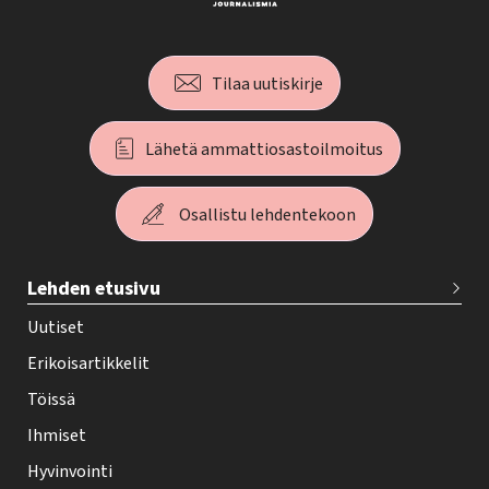
Tilaa uutiskirje
Lähetä ammattiosastoilmoitus
Osallistu lehdentekoon
T
Lehden etusivu
e
h
Uutiset
y
Erikoisartikkelit
-
Töissä
l
Ihmiset
e
Hyvinvointi
h