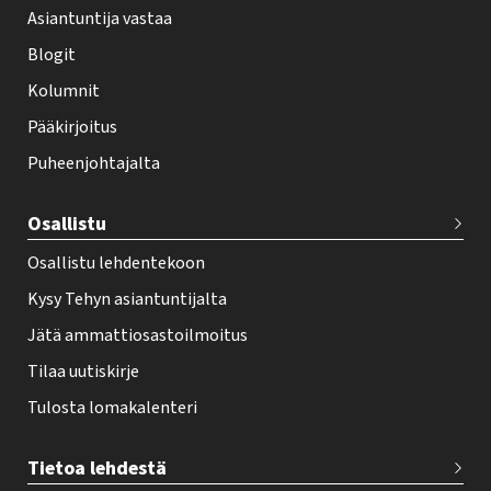
Asiantuntija vastaa
t
i
Blogit
f
Kolumnit
o
Pääkirjoitus
o
Puheenjohtajalta
t
e
Osallistu
r
Osallistu lehdentekoon
Kysy Tehyn asiantuntijalta
Jätä ammattiosastoilmoitus
Tilaa uutiskirje
Tulosta lomakalenteri
Tietoa lehdestä