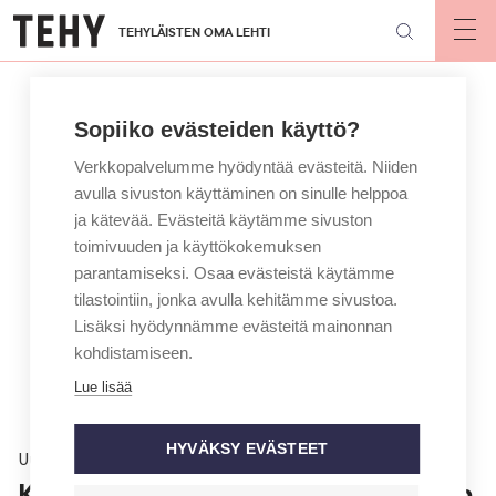
Hyppää
TEHYLÄISTEN OMA LEHTI
pääsisältöön
Op
mai
nav
Sopiiko evästeiden käyttö?
Verkkopalvelumme hyödyntää evästeitä. Niiden
avulla sivuston käyttäminen on sinulle helppoa
ja kätevää. Evästeitä käytämme sivuston
toimivuuden ja käyttökokemuksen
parantamiseksi. Osaa evästeistä käytämme
tilastointiin, jonka avulla kehitämme sivustoa.
Lisäksi hyödynnämme evästeitä mainonnan
kohdistamiseen.
Lue lisää
HYVÄKSY EVÄSTEET
Uutinen
Käräjäoikeus vapautti ensihoitajan