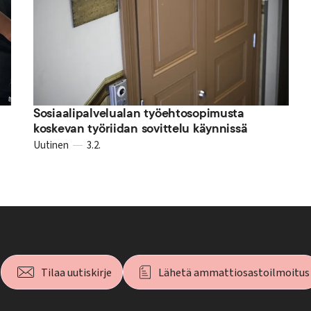
Sosiaalipalvelualan työehtosopimusta
koskevan työriidan sovittelu käynnissä
Uutinen
3.2.
Tilaa uutiskirje
Lähetä ammattiosastoilmoitus