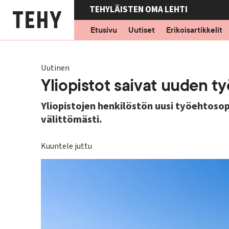
Hyppää
TEHYLÄISTEN OMA LEHTI
pääsisältöön
Etusivu
Uutiset
Erikoisartikkelit
Uutinen
Yliopistot saivat uuden 
Yliopistojen henkilöstön uusi työehtoso
välittömästi.
Kuuntele juttu