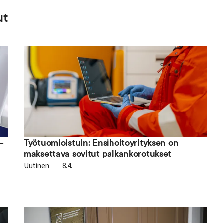
ut
–
Työtuomioistuin: Ensihoitoyrityksen on
maksettava sovitut palkankorotukset
Uutinen
8.4.