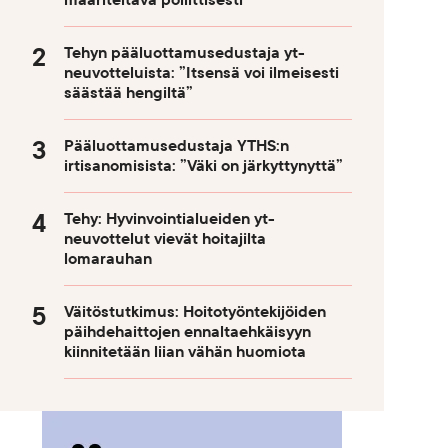
määriteltävä poliittisesti
Tehyn pääluottamusedustaja yt-
neuvotteluista: ”Itsensä voi ilmeisesti
säästää hengiltä”
Pääluottamusedustaja YTHS:n
irtisanomisista: ”Väki on järkyttynyttä”
Tehy: Hyvinvointialueiden yt-
neuvottelut vievät hoitajilta
lomarauhan
Väitöstutkimus: Hoitotyöntekijöiden
päihdehaittojen ennaltaehkäisyyn
kiinnitetään liian vähän huomiota