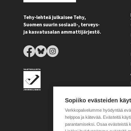
Tehy-lehteä julkaisee Tehy,
Suomen suurin sosiaali-, terveys-
ja kasvatusalan ammattijärjestö.
Sopiiko evästeiden käy
Verkkopalvelumme hyödyntää eväste
helppoa ja kätevää. Evästeitä kä
parantamiseksi. Osaa evästeistä k