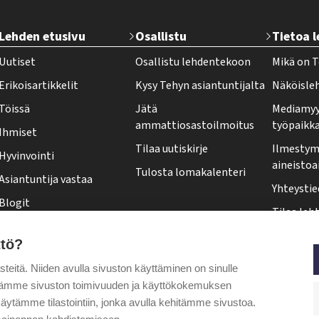
T
Lehden etusivu
Osallistu
Tietoa 
e
Uutiset
Osallistu lehdentekoon
Mikä on T
h
Erikoisartikkelit
Kysy Tehyn asiantuntijalta
Näköisle
y
Töissä
Jätä
Mediamyy
-
ammattiosastoilmoitus
työpaikk
Ihmiset
l
Tilaa uutiskirje
Ilmestymi
Hyvinvointi
e
aineistoa
Tulosta lomakalenteri
Asiantuntija vastaa
h
Yhteystie
Blogit
t
Tilaa leht
Kolumnit
i
Osoittee
ttö?
Pääkirjoitus
f
Tehy-leh
itä. Niiden avulla sivuston käyttäminen on sinulle
o
Puheenjohtajalta
ytämme sivuston toimivuuden ja käyttökokemuksen
o
äytämme tilastointiin, jonka avulla kehitämme sivustoa.