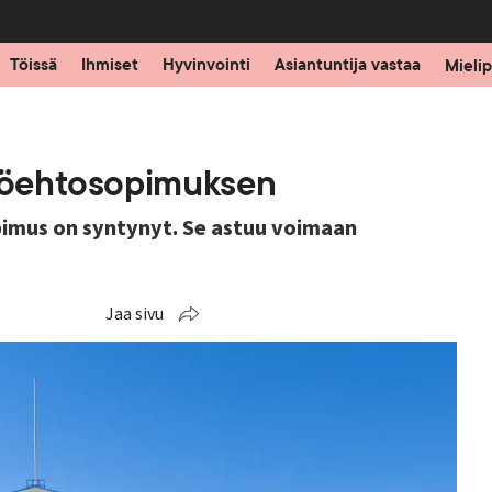
Töissä
Ihmiset
Hyvinvointi
Asiantuntija vastaa
Mielip
työehtosopimuksen
pimus on syntynyt. Se astuu voimaan
Jaa sivu