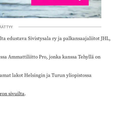
ÄÄTTYY
ta edustava Sivistysala ry ja palkansaajaliitot JHL,
ssa Ammattiliitto Pro, jonka kanssa Tehyllä on
tamat lakot Helsingin ja Turun yliopistossa
ron sivuilta
.