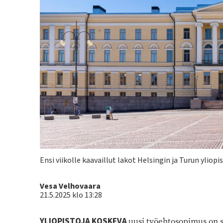
Kuvateksti
Ensi viikolle kaavaillut lakot Helsingin ja Turun yliop
Kirjoittaja
Vesa Velhovaara
21.5.2025 klo 13:28
YLIOPISTOJA KOSKEVA
uusi työehtosopimus on s