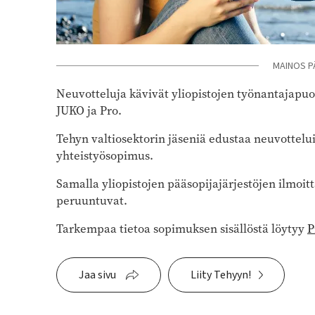
MAINOS P
Neuvotteluja kävivät yliopistojen työnantajapuol
JUKO ja Pro.
Tehyn valtiosektorin jäseniä edustaa neuvottelui
yhteistyösopimus.
Samalla yliopistojen pääsopijajärjestöjen ilmoit
peruuntuvat.
Tarkempaa tietoa sopimuksen sisällöstä löytyy
P
Jaa sivu
Liity Tehyyn!