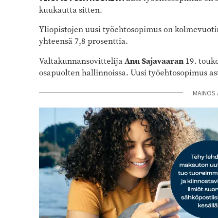
kuukautta sitten.
Yliopistojen uusi työehtosopimus on kolmevuot
yhteensä 7,8 prosenttia.
Anu Sajavaaran
Valtakunnansovittelija
19. touk
osapuolten hallinnoissa. Uusi työehtosopimus a
MAINOS 