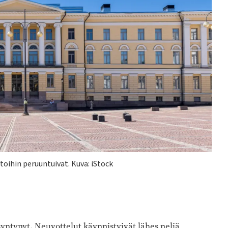
istoihin peruuntuivat.
Kuva: iStock
yntynyt. Neuvottelut käynnistyivät lähes neljä