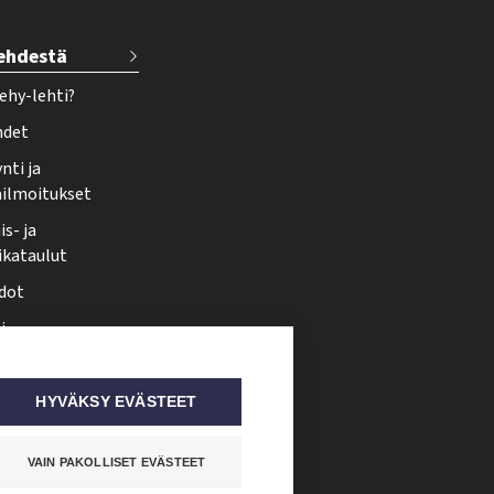
lehdestä
ehy-lehti?
hdet
nti ja
ailmoitukset
s- ja
ikataulut
dot
i
nmuutos
ti somessa
HYVÄKSY EVÄSTEET
VAIN PAKOLLISET EVÄSTEET