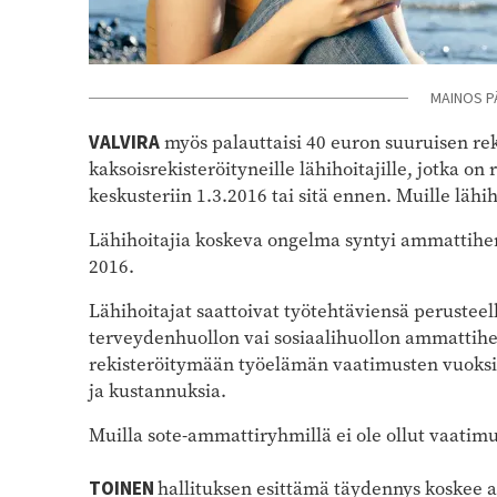
MAINOS P
VALVIRA
myös palauttaisi 40 euron suuruisen re
kaksoisrekisteröityneille lähihoitajille, jotka 
keskusteriin 1.3.2016 tai sitä ennen. Muille lähih
Lähihoitajia koskeva ongelma syntyi ammattihe
2016.
Lähihoitajat saattoivat työtehtäviensä perusteel
terveydenhuollon vai sosiaalihuollon ammattihen
rekisteröitymään työelämän vaatimusten vuoksi 
ja kustannuksia.
Muilla sote-ammattiryhmillä ei ole ollut vaatim
TOINEN
hallituksen esittämä täydennys koskee 