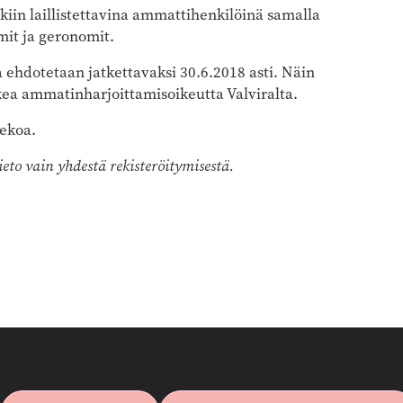
akiin laillistettavina ammattihenkilöinä samalla
mit ja geronomit.
 ehdotetaan jatkettavaksi 30.6.2018 asti. Näin
hakea ammatinharjoittamisoikeutta Valviralta.
tekoa.
tieto vain yhdestä rekisteröitymisestä.