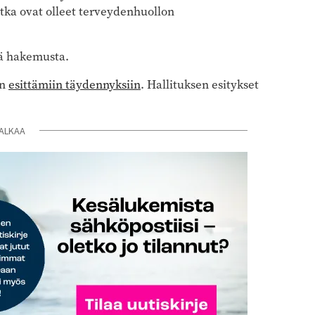
jotka ovat olleet terveydenhuollon
tä hakemusta.
in
esittämiin täydennyksiin
. Hallituksen esitykset
ALKAA