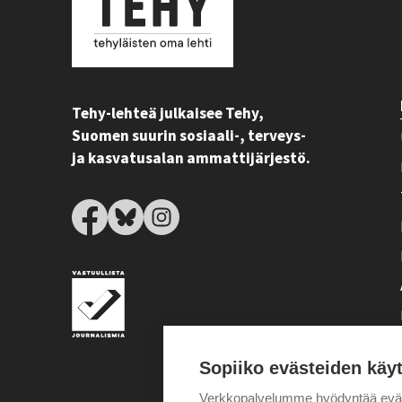
Tehy-lehteä julkaisee Tehy,
Suomen suurin sosiaali-, terveys-
ja kasvatusalan ammattijärjestö.
Sopiiko evästeiden käy
Verkkopalvelumme hyödyntää eväste