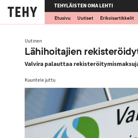
Hyppää
TEHYLÄISTEN OMA LEHTI
pääsisältöön
Etusivu
Uutiset
Erikoisartikkelit
Uutinen
Lähihoitajien rekisteröid
Valvira palauttaa rekisteröitymismaksuj
Kuuntele juttu