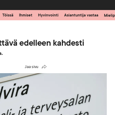
Töissä
Ihmiset
Hyvinvointi
Asiantuntija vastaa
Mielip
yttävä edelleen kahdesti
a.
Jaa sivu