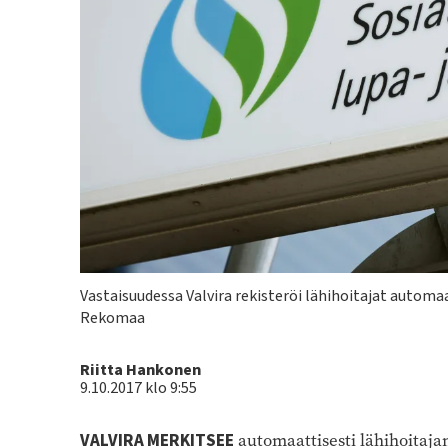
Kuvateksti
Vastaisuudessa Valvira rekisteröi lähihoitajat automa
Rekomaa
Kirjoittaja
Riitta Hankonen
9.10.2017 klo 9:55
VALVIRA MERKITSEE
automaattisesti lähihoitaja