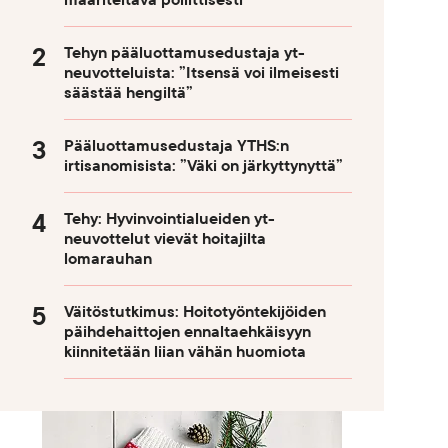
määriteltävä poliittisesti
Tehyn pääluottamusedustaja yt-
neuvotteluista: ”Itsensä voi ilmeisesti
säästää hengiltä”
Pääluottamusedustaja YTHS:n
irtisanomisista: ”Väki on järkyttynyttä”
Tehy: Hyvinvointialueiden yt-
neuvottelut vievät hoitajilta
lomarauhan
Väitöstutkimus: Hoitotyöntekijöiden
päihdehaittojen ennaltaehkäisyyn
kiinnitetään liian vähän huomiota