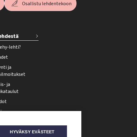
Osallistu lehdentekoon
lehdestä
ehy-lehti?
hdet
nti ja
ailmoitukset
s- ja
ikataulut
dot
i
nmuutos
ti somessa
HYVÄKSY EVÄSTEET