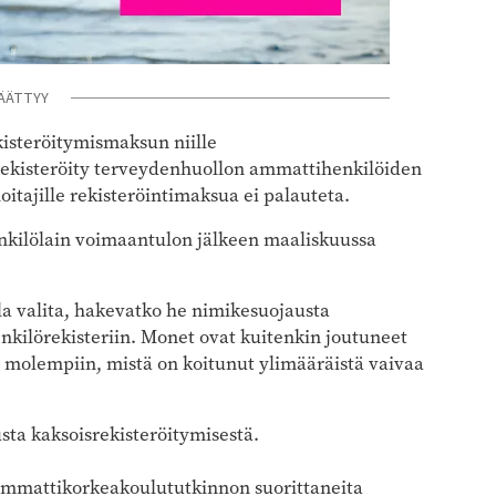
ÄÄTTYY
kisteröitymismaksun niille
on rekisteröity terveydenhuollon ammattihenkilöiden
oitajille rekisteröintimaksua ei palauteta.
nkilölain voimaantulon jälkeen maaliskuussa
la valita, hakevatko he nimikesuojausta
kilörekisteriin. Monet ovat kuitenkin joutuneet
molempiin, mistä on koitunut ylimääräistä vaivaa
usta kaksoisrekisteröitymisestä.
ammattikorkeakoulututkinnon suorittaneita