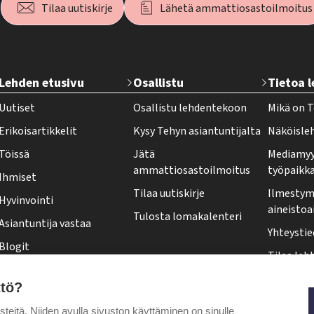
Tilaa uutiskirje
Lähetä ammattiosastoilmoitus
T
Lehden etusivu
Osallistu
Tietoa 
e
Uutiset
Osallistu lehdentekoon
Mikä on T
h
Erikoisartikkelit
Kysy Tehyn asiantuntijalta
Näköisle
y
Töissä
Jätä
Mediamyy
-
ammattiosastoilmoitus
työpaikk
Ihmiset
l
Tilaa uutiskirje
Ilmestymi
Hyvinvointi
e
aineistoa
Tulosta lomakalenteri
Asiantuntija vastaa
h
Yhteystie
Blogit
t
Tilaa leht
Kolumnit
i
Osoittee
ttö?
Pääkirjoitus
f
Tehy-leh
itä. Niiden avulla sivuston käyttäminen on sinulle