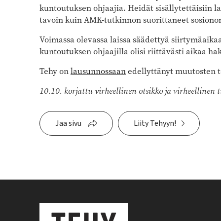
kuntoutuksen ohjaajia. Heidät sisällytettäisiin l
tavoin kuin AMK-tutkinnon suorittaneet sosiono
Voimassa olevassa laissa säädettyä siirtymäaikaa
kuntoutuksen ohjaajilla olisi riittävästi aikaa 
Tehy on
lausunnossaan
edellyttänyt muutosten 
10.10. korjattu virheellinen otsikko ja virheellinen 
Jaa sivu
Liity Tehyyn!