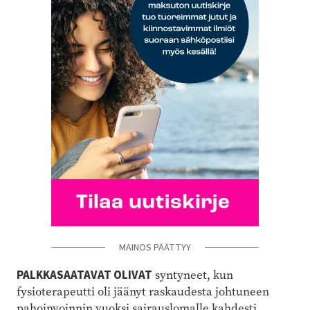
MAINOS PÄÄTTYY
PALKKASAATAVAT OLIVAT
syntyneet, kun
fysioterapeutti oli jäänyt raskaudesta johtuneen
pahoinvoinnin vuoksi sairauslomalle kahdesti