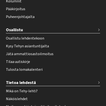
Kolumnit
o
Pääkirjoitus
o
Puheenjohtajalta
t
e
Osallistu
r
Osallistu lehdentekoon
Kysy Tehyn asiantuntijalta
Jätä ammattiosastoilmoitus
Tilaa uutiskirje
Tulosta lomakalenteri
Tietoa lehdestä
Mikä on Tehy-lehti?
Näköislehdet