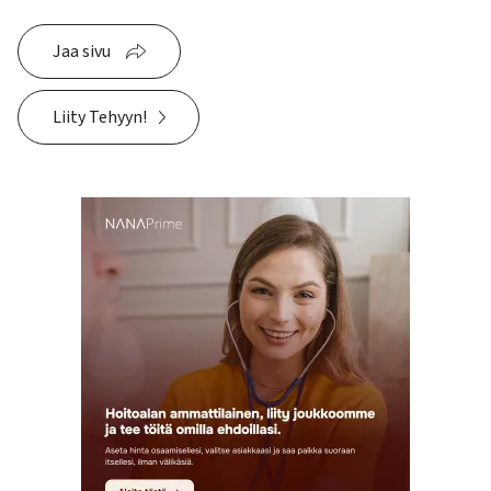
Jaa sivu
Liity Tehyyn!