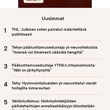
Uusimmat
THL: Julkisen soten palvelut määriteltävä
poliittisesti
Tehyn pääluottamusedustaja yt-neuvotteluista:
”Itsensä voi ilmeisesti säästää hengiltä”
Pääluottamusedustaja YTHS:n irtisanomisista:
”Väki on järkyttynyttä”
Tehy: Hyvinvointialueiden yt-neuvottelut vievät
hoitajilta lomarauhan
Väitöstutkimus: Hoitotyöntekijöiden
päihdehaittojen ennaltaehkäisyyn kiinnitetään