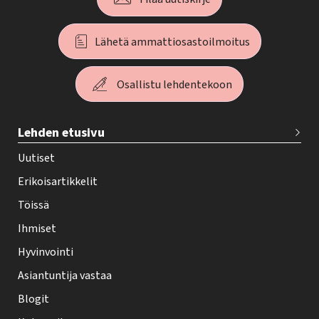
Lähetä ammattiosastoilmoitus
Osallistu lehdentekoon
T
Lehden etusivu
e
h
Uutiset
y
Erikoisartikkelit
-
Töissä
l
Ihmiset
e
Hyvinvointi
h
Asiantuntija vastaa
t
i
Blogit
f