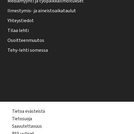
Mediamyynti ja työpaikkailmoitukset
Ilmestymis- ja aineistoaikataulut
Yhteystiedot
Tilaa lehti
Osoitteenmuutos
Tehy-lehti somessa
T
Tietoa evästeistä
Tietosuoja
e
Saavutettavuus
h
RSS uutiset