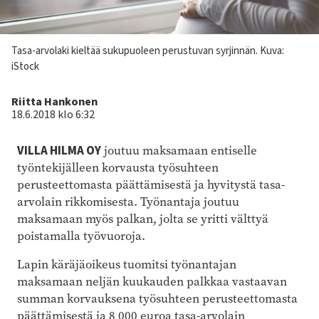
Kuvateksti
Tasa-arvolaki kieltää sukupuoleen perustuvan syrjinnän. Kuva:
iStock
Kirjoittaja
Riitta Hankonen
18.6.2018 klo 6:32
VILLA HILMA OY
joutuu maksamaan entiselle
työntekijälleen korvausta työsuhteen
perusteettomasta päättämisestä ja hyvitystä tasa-
arvolain rikkomisesta. Työnantaja joutuu
maksamaan myös palkan, jolta se yritti välttyä
poistamalla työvuoroja.
Lapin käräjäoikeus tuomitsi työnantajan
maksamaan neljän kuukauden palkkaa vastaavan
summan korvauksena työsuhteen perusteettomasta
päättämisestä ja 8 000 euroa tasa-arvolain