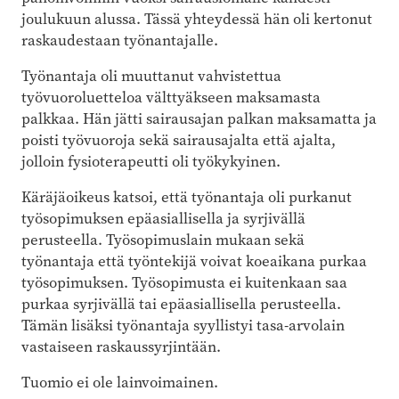
joulukuun alussa. Tässä yhteydessä hän oli kertonut
raskaudestaan työnantajalle.
Työnantaja oli muuttanut vahvistettua
työvuoroluetteloa välttyäkseen maksamasta
palkkaa. Hän jätti sairausajan palkan maksamatta ja
poisti työvuoroja sekä sairausajalta että ajalta,
jolloin fysioterapeutti oli työkykyinen.
Käräjäoikeus katsoi, että työnantaja oli purkanut
työsopimuksen epäasiallisella ja syrjivällä
perusteella. Työsopimuslain mukaan sekä
työnantaja että työntekijä voivat koeaikana purkaa
työsopimuksen. Työsopimusta ei kuitenkaan saa
purkaa syrjivällä tai epäasiallisella perusteella.
Tämän lisäksi työnantaja syyllistyi tasa-arvolain
vastaiseen raskaussyrjintään.
Tuomio ei ole lainvoimainen.