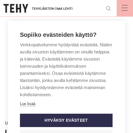
Hyppää
TEHYLÄISTEN OMA LEHTI
pääsisältöön
Op
mai
nav
Sopiiko evästeiden käyttö?
Verkkopalvelumme hyödyntää evästeitä. Niiden
avulla sivuston käyttäminen on sinulle helppoa
ja kätevää. Evästeitä käytämme sivuston
toimivuuden ja käyttökokemuksen
parantamiseksi. Osaa evästeistä käytämme
tilastointiin, jonka avulla kehitämme sivustoa.
Lisäksi hyödynnämme evästeitä mainonnan
kohdistamiseen.
Lue lisää
HYVÄKSY EVÄSTEET
Uutinen
Laiton koeaikapurku,