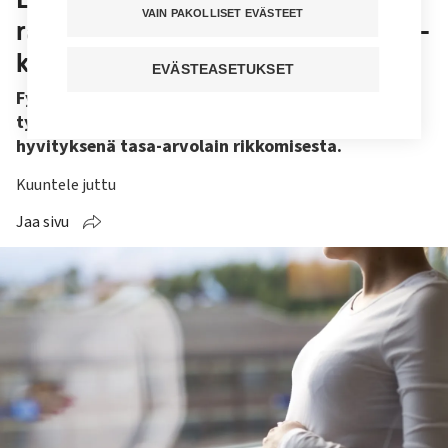
VAIN PAKOLLISET EVÄSTEET
raskaussyrjintä ja palkkasaatavat –
käräjäoikeudesta tuomio
EVÄSTEASETUKSET
Fysioterapeutti saa tuhansia euroja korvauksena
työsuhteen perusteettomasta päättämisestä ja
hyvityksenä tasa-arvolain rikkomisesta.
Kuuntele juttu
Jaa sivu