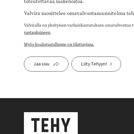
toteutettavaa lääkehoitoa.
Valvira suosittelee omavalvontasuunnitelma teht
Valviralla on yksityisen varhaiskasvatuksen omavalvontaa 
vastauksineen
.
Myös koulutustallenne on tilattavissa.
Jaa sivu
Liity Tehyyn!