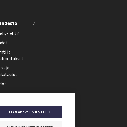
lehdestä
ehy-lehti?
hdet
nti ja
ailmoitukset
s- ja
ikataulut
dot
i
nmuutos
ti somessa
HYVÄKSY EVÄSTEET