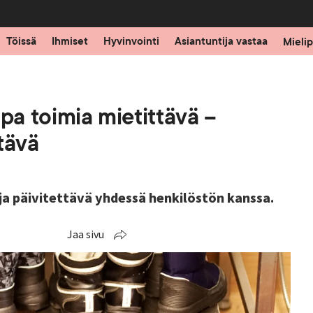
Töissä
Ihmiset
Hyvinvointi
Asiantuntija vastaa
Mielip
a toimia mietittävä –
tävä
a päivitettävä yhdessä henkilöstön kanssa.
Jaa sivu