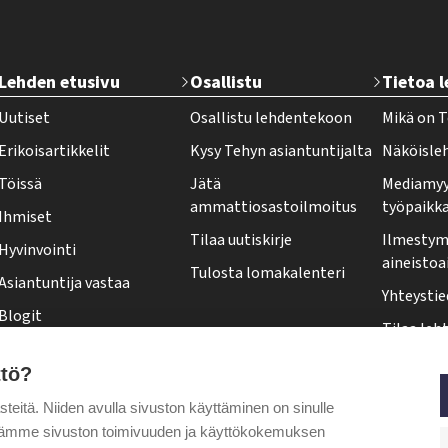
T
Lehden etusivu
Osallistu
Tietoa 
e
Uutiset
Osallistu lehdentekoon
Mikä on T
h
Erikoisartikkelit
Kysy Tehyn asiantuntijalta
Näköisle
y
Töissä
Jätä
Mediamyy
-
ammattiosastoilmoitus
työpaikk
Ihmiset
l
Tilaa uutiskirje
Ilmestymi
Hyvinvointi
e
aineistoa
Tulosta lomakalenteri
Asiantuntija vastaa
h
Yhteystie
Blogit
t
Tilaa leht
Kolumnit
i
Osoittee
ttö?
Pääkirjoitus
f
Tehy-leh
itä. Niiden avulla sivuston käyttäminen on sinulle
o
Puheenjohtajalta
ytämme sivuston toimivuuden ja käyttökokemuksen