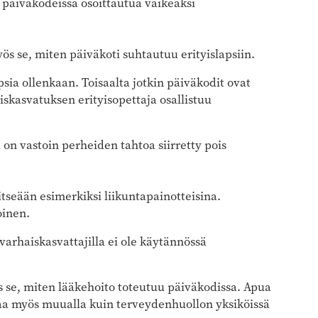
ä päiväkodeissa osoittautua vaikeaksi
yös se, miten päiväkoti suhtautuu erityislapsiin.
psia ollenkaan. Toisaalta jotkin päiväkodit ovat
skasvatuksen erityisopettaja osallistuu
on vastoin perheiden tahtoa siirretty pois
tseään esimerkiksi liikuntapainotteisina.
oinen.
 varhaiskasvattajilla ei ole käytännössä
se, miten lääkehoito toteutuu päiväkodissa. Apua
taa myös muualla kuin terveydenhuollon yksiköissä