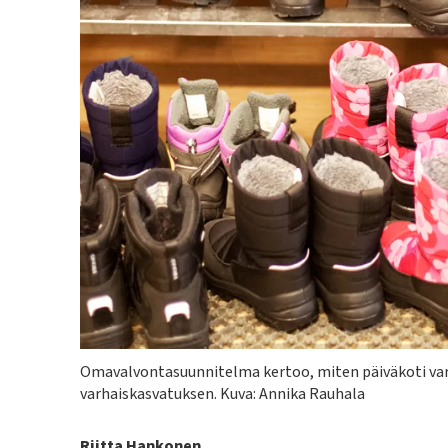
Kuvateksti
Omavalvontasuunnitelma kertoo, miten päiväkoti var
varhaiskasvatuksen. Kuva: Annika Rauhala
Kirjoittaja
Riitta Hankonen