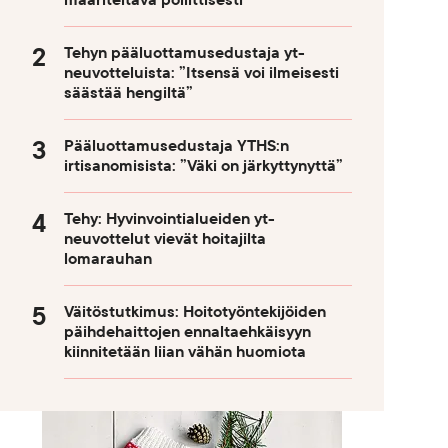
määriteltävä poliittisesti
Tehyn pääluottamusedustaja yt-
neuvotteluista: ”Itsensä voi ilmeisesti
säästää hengiltä”
Pääluottamusedustaja YTHS:n
irtisanomisista: ”Väki on järkyttynyttä”
Tehy: Hyvinvointialueiden yt-
neuvottelut vievät hoitajilta
lomarauhan
Väitöstutkimus: Hoitotyöntekijöiden
päihdehaittojen ennaltaehkäisyyn
kiinnitetään liian vähän huomiota