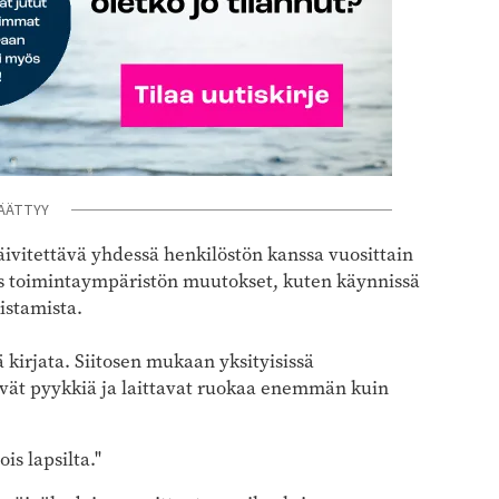
ÄÄTTYY
äivitettävä yhdessä henkilöstön kanssa vuosittain
ös toimintaympäristön muutokset, kuten käynnissä
istamista.
ä kirjata. Siitosen mukaan yksityisissä
evät pyykkiä ja laittavat ruokaa enemmän kuin
is lapsilta."