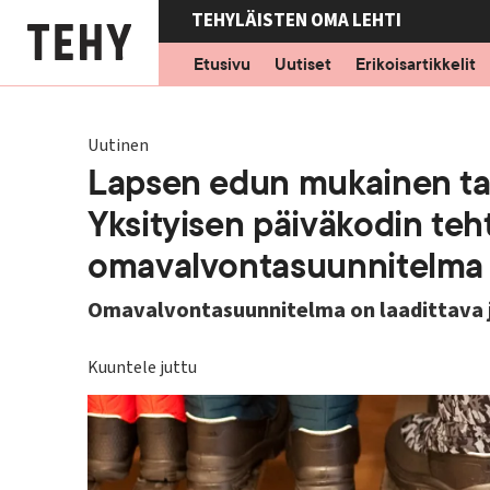
Hyppää
TEHYLÄISTEN OMA LEHTI
pääsisältöön
Etusivu
Uutiset
Erikoisartikkelit
Uutinen
Lapsen edun mukainen tap
Yksityisen päiväkodin teh
omavalvontasuunnitelma
Omavalvontasuunnitelma on laadittava j
Kuuntele juttu