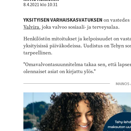
8.4.2021 klo 10:31
YKSITYISEN VARHAISKASVATUKSEN
on vastedes
Valvira
, joka valvoo sosiaali- ja terveysalaa.
Henkilöstön mitoitukset ja kelpoisuudet on vas
yksityisissä päiväkodeissa. Uudistus on Tehyn sos
tarpeellinen.
"Omavalvontasuunnitelma takaa sen, että lapsen
olennaiset asiat on kirjattu ylös."
MAINOS 