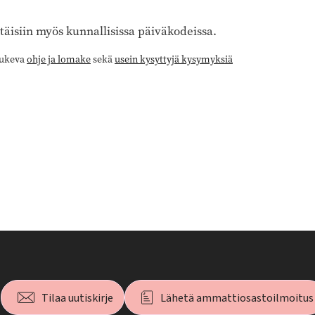
äisiin myös kunnallisissa päiväkodeissa.
tukeva
ohje ja lomake
sekä
usein kysyttyjä kysymyksiä
Tilaa uutiskirje
Lähetä ammattiosastoilmoitus