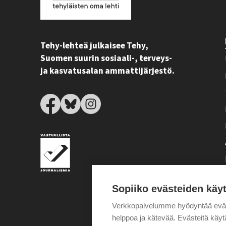
Tehy-lehteä julkaisee Tehy,
Suomen suurin sosiaali-, terveys-
ja kasvatusalan ammattijärjestö.
Sopiiko evästeiden käy
Verkkopalvelumme hyödyntää eväste
helppoa ja kätevää. Evästeitä kä