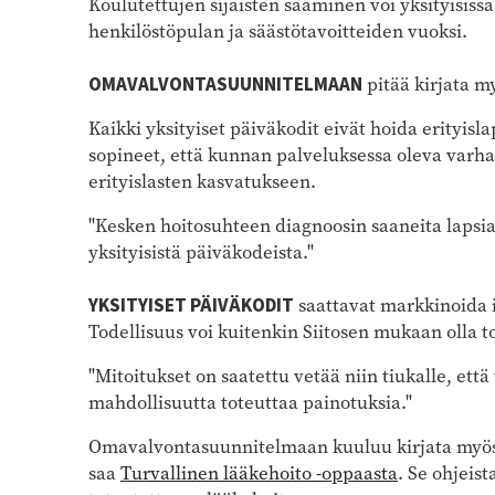
Koulutettujen sijaisten saaminen voi yksityisiss
henkilöstöpulan ja säästötavoitteiden vuoksi.
OMAVALVONTASUUNNITELMAAN
pitää kirjata m
Kaikki yksityiset päiväkodit eivät hoida erityisla
sopineet, että kunnan palveluksessa oleva varhai
erityislasten kasvatukseen.
"Kesken hoitosuhteen diagnoosin saaneita lapsia 
yksityisistä päiväkodeista."
YKSITYISET PÄIVÄKODIT
saattavat markkinoida i
Todellisuus voi kuitenkin Siitosen mukaan olla t
"Mitoitukset on saatettu vetää niin tiukalle, että
mahdollisuutta toteuttaa painotuksia."
Omavalvontasuunnitelmaan kuuluu kirjata myös 
saa
Turvallinen lääkehoito -oppaasta
. Se ohjeis